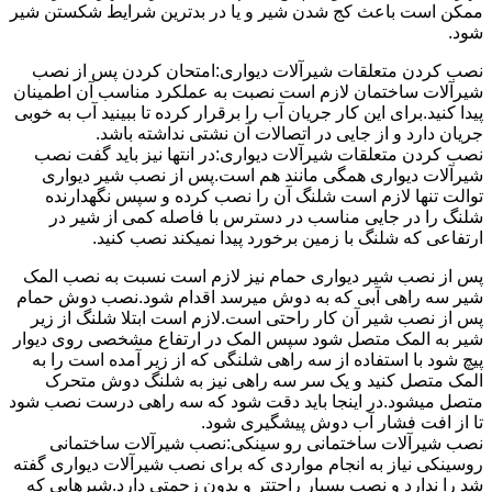
ممکن است باعث کج شدن شیر و یا در بدترین شرایط شکستن شیر
شود.
نصب کردن متعلقات شیرآلات دیواری:امتحان کردن پس از نصب
شیرآلات ساختمان لازم است نصبت به عملکرد مناسب آن اطمینان
پیدا کنید.برای این کار جریان آب را برقرار کرده تا ببینید آب به خوبی
جریان دارد و از جایی در اتصالات آن نشتی نداشته باشد.
نصب کردن متعلقات شیرآلات دیواری:در انتها نیز باید گفت نصب
شیرآلات دیواری همگی مانند هم است.پس از نصب شیر دیواری
توالت تنها لازم است شلنگ آن را نصب کرده و سپس نگهدارنده
شلنگ را در جایی مناسب در دسترس با فاصله کمی از شیر در
ارتفاعی که شلنگ با زمین برخورد پیدا نمیکند نصب کنید.
پس از نصب شیر دیواری حمام نیز لازم است نسبت به نصب المک
شیر سه راهی آبی که به دوش میرسد اقدام شود.نصب دوش حمام
پس از نصب شیر آن کار راحتی است.لازم است ابتلا شلنگ از زیر
شیر به المک متصل شود سپس المک در ارتفاع مشخصی روی دیوار
پیچ شود با استفاده از سه راهی شلنگی که از زیر آمده است را به
المک متصل کنید و یک سر سه راهی نیز به شلنگ دوش متحرک
متصل میشود.در اینجا باید دقت شود که سه راهی درست نصب شود
تا از افت فشار آب دوش پیشگیری شود.
نصب شیرآلات ساختمانی رو سینکی:نصب شیرآلات ساختمانی
روسینکی نیاز به انجام مواردی که برای نصب شیرآلات دیواری گفته
شد را ندارد و نصب بسیار راحتتر و بدون زحمتی دارد.شیرهایی که