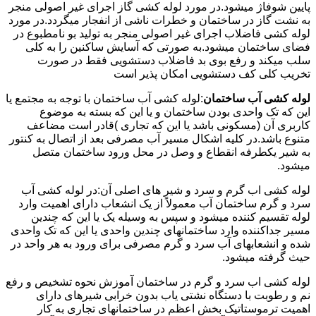
پایین شوفاژ میشود.در مورد لوله کشی گاز اجرای غیر اصولی منجر
به نشت گاز در ساختمان و خطرات ناشی از انفجار میگردد.در مورد
لوله کشی فاضلاب اجرای غیر اصولی منجر به تولید بو نامطبوع در
فضای ساختمان میشود.به صورتی که آسایش ساکنین را به کلی
سلب میکند و رفع بوی بد فاضلاب دستشویی فقط در صورت
تخریب کلی کف دستشویی امکان پذیر است
لوله کشی آب ساختمان
:لوله کشی آب ساختمان با توجه به مجتمع یا
این که تک واحدی بودن ساختمان و یا این که بسته به موضوع
کاربری آن (مسکونی باشد یا این که تجاری )قادر است مضاعف
متنوع باشد.در کلیه اشکال مسیر آب مصرفی بعد از اتصال به کنتور
به شیر یکطرفه انقطاع و وصل در محل ورود ساختمان متصل
میشود.
لوله کشی اب گرم و سرد و شیر های اصلی آن:در لوله کشی آب
سرد و گرم ساختمان آب معمولاً از یک انشعاب دارای اهمیت وارد
لوله تقسیم کننده میشود و سپس به وسیله یک یا این که چندین
مسیر جداکننده وارد ساختمانهای چندین واحدی یا این که تک واحدی
شده و انشعابهای آب سرد و گرم مصرفی برای ورود به هر واحد در
حیث گرفته میشود.
لوله کشی اب سرد و گرم در ساختمان آموزش نحوه تشخیص و رفع
نم و رطوبت با دستگاه نشتی یاب بدون خرابی شیرهای دارای
اهمیت ترموستاتیک بخش اعظم در ساختمانهای تجاری به کار