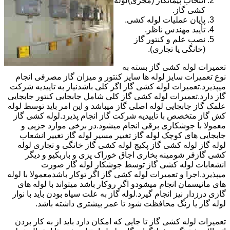
انتخاب پیمانکار (مجری)لوله
کشی گاز.
پایان عملیات لوله کشی.
تأیید مهندس ناظر.
نصب علم و کنتور گاز
(خانگی یا تجاری).
تعمیرات لوله کشی گاز بسته به
نوع تعمیرات سایز لوله ها سایز کنتور و میزان گاز مصرفی انجام
میپذیرد.تعمیرات لوله کشی گاز اگر کلی باشدنیاز به تاییدیه شرکت
گاز دارد.تعمیرات لوله کشی گاز کلی شامل جابجایی کنتور جابجایی
علمک گاز جابجایی لوله اصلی گاز میباشد و این امر باید توسط لوله
کش گاز متخصص با تاییدیه شرکت گاز انجام پذیرد.لوله کشی گاز
معمولا با جوشکاری برقی انجام میشود.در برخی موارد جزیی و
جابجایی های کوچک لوله گاز تغییر مسیر لوله گاز تغییر انشعاب
لوله گاز لوله کشی گاز پکیج لوله کشی گاز خانگی و تجاری لوله
کشی گازفر شومینه بخاری اجاق خوراک پزی و باربکیو و دیگر
انشعابات لوله کشی گاز توسط جوشکار لوله گاز صورت
میپذیرد.اجرا و تعمیرات لوله کشی گاز اگر توکار باشدمعمولا با لوله
های مانیسمان انجام میشودو اگر روکار باشد میتواند با لوله های
گازی درزدار نیز انجام گیرد.لوله گاز به علت سیاه بودن باید با نوار
لوله گاز یا رنگ محافظت شود تا عمر بیشتری داشته باشد.
تعمیرات لوله کشی گاز تا جایی که امکان دارد باید از به کار بردن