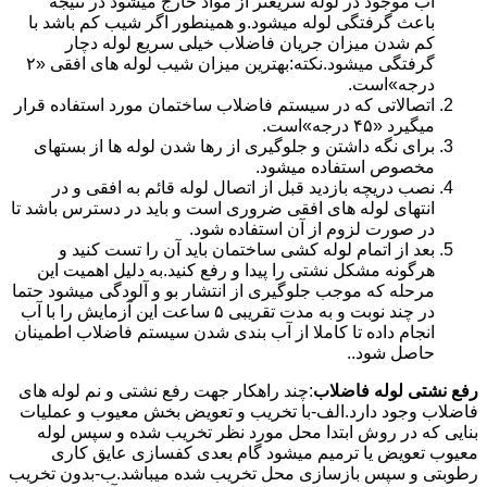
آب موجود در لوله سریعتر از مواد خارج میشود در نتیجه
باعث گرفتگی لوله میشود.و همینطور اگر شیب کم باشد با
کم شدن میزان جریان فاضلاب خیلی سریع لوله دچار
گرفتگی میشود.نکته:بهترین میزان شیب لوله های افقی «۲
درجه»است.
اتصالاتی که در سیستم فاضلاب ساختمان مورد استفاده قرار
میگیرد «۴۵ درجه»است.
برای نگه داشتن و جلوگیری از رها شدن لوله ها از بستهای
مخصوص استفاده میشود.
نصب دریچه بازدید قبل از اتصال لوله قائم به افقی و در
انتهای لوله های افقی ضروری است و باید در دسترس باشد تا
در صورت لزوم از آن استفاده شود.
بعد از اتمام لوله کشی ساختمان باید آن را تست کنید و
هرگونه مشکل نشتی را پیدا و رفع کنید.به دلیل اهمیت این
مرحله که موجب جلوگیری از انتشار بو و آلودگی میشود حتما
در چند نوبت و به مدت تقریبی ۵ ساعت این آزمایش را با آب
انجام داده تا کاملا از آب بندی شدن سیستم فاضلاب اطمینان
حاصل شود..
رفع نشتی لوله فاضلاب
:چند راهکار جهت رفع نشتی و نم لوله های
فاضلاب وجود دارد.الف-با تخریب و تعویض بخش معیوب و عملیات
بنایی که در روش ابتدا محل مورد نظر تخریب شده و سپس لوله
معیوب تعویض یا ترمیم میشود گام بعدی کفسازی عایق کاری
رطوبتی و سپس بازسازی محل تخریب شده میباشد.ب-بدون تخریب