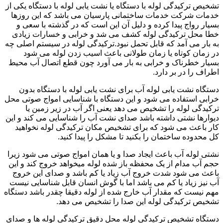
تشخیص ترکیدگی لوله با دستگاه یا نشت یابی لوله با دستگاه یکی از
خدمات شرکت خدمات ساختمانی پارسیان می باشد که این روزها
بسیار رواج پیدا کرده و دلیل آن این است که در گذشته با سعی و
خطا محل ترکیدگی لوله کشف می شد و خرابی و خسارات زیادی
به بار می آمد که قابل تحمل نبود.ترکیدگی لوله در سیستم اصلی چه
در زمان کوتاه یا زمان طولانی باعث اسیب زدن لوله می شود
بسیار خطرناک و خرابی به بار می آورد چون قطع اتصال آب محیط
اطراف را در بر دارد.
دستگاه نشت یابی لوله آب برای نشت یابی لوله با دستگاه بدون
خرابی استفاده می شود و این دستگاه با شناسایی امواج صوتی محل
ترکیدگی لوله را تشخیص می دهد یعنی اگر آب در زیر زمین یا
دیوارها نشتی داشته باشد صدای نشت آب را شناسایی می کند و این
کار باعث می شود که برای تشخیص مکان ترکیدگی لوله نخواهید
کل محدوده ساختمان را بکنید تا مشکل را پیدا کنید.
نشتی لوله آب باعث ایجاد صدا و یا همان امواج صوتی می شود زیرا
حجم آب مدام از یک محفظه باز شده لوله میخواهد خروج کند و این
باعث می شود شدت خروج آب زیاد یا کم باشد و صدای این خروج
آب نیز زیاد یا کم می باشد اما با گوش انسان قابل شناسایی نیست
مهم نیست که مقدار آب خارج شده از لوله دقیقا چقدر باشد دستگاه
تشخیص ترکیدگی لوله این صدا را تشخیص می دهد.
دستگاه تشخیص ترکیدگی لوله محل دقیق ترکیدگی لوله ها و صدای