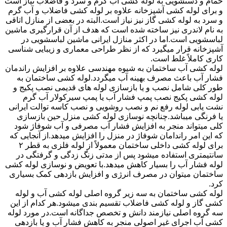
حمام و دستشویی به لوله کشی آب گرم و سرد و فاضلاب نیاز است
و برای لوله کشی آشپزخانه علاوه بر لوله کشی فاضلاب و آب گرم
و سرد به لوله کشی گاز نیز نیاز است.البته در بعضی از منازل اتاقی
به نام لاندری نیز ساخته شده است که هدف از آن قرارگیری ماشین
لباسشویی است.اما در اکثر منازل ایرانی ماشین لباسشویی در
آشپزخانه قرار میگیرد که از نظر طراحی معماری و زیبایی شناسی
کاری کاملاً غلط است.
لوله کشی آب ساختمان به شیوه مهندسی علاوه بر افزایش راندمان
فشار آب باعث مصرف بهینه آب میگردد.لوله کشی ساختمان به
طور کلی شامل نصب و یا بازسازی لوله های قدیمی نصب پکیج و
لوله کشی پکیج نصب پمپ فشار آب یا پمپ سیرکولار آب گرم
نشت یابی لوله رفع نم و نصب روشویی و نصب کاسه توالت ایرانی
یا فرنگی میباشد.چنانچه نوسازی لوله کشی منزل حین بازسازی
کلی میتواند منجر به افزایش فشار آب مصرفی و آب شوفاژ شود
که این امر راندامان شوفاژ در منزل را افزایش میدهد.از آنجایی که
برای لوله کشی داخلی ساختمان معمولاً از لوله فلزی به قطر ۲
سانتیمتری استفاده میشود پس از مدتی زنگ زدگی و گرفتگی در
لوله فشار آب را بسیار کاهش میدهد.با تعویض و نوسازی لوله کشی
ساختمان میتوان در مصرف انرژی و افزایش بازدهی کمک بسیاری
کرد.
لوله کشی ساختمان به سه زیر گروه اصلی لوله کشی آب و لوله
کشی گاز و لوله کشی فاضلاب تقسیم بندی میشود.هر کدام از این
سه گروه اصلی نیازمند دانش و تخصص جداگانه است.در مورد لوله
کشی آب اجرای غیر اصولی منجر به کاهش فشار آب و یا بازدهی