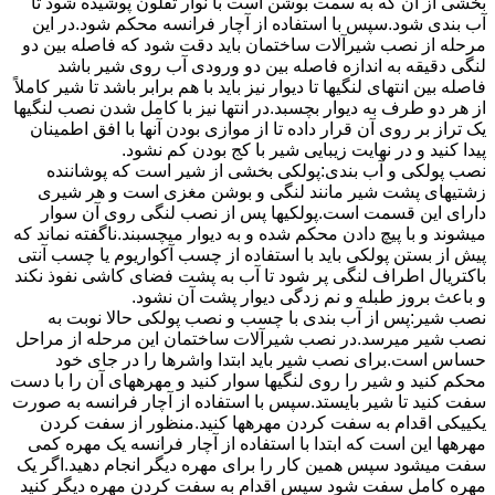
بخشی از آن که به سمت بوشن است با نوار تفلون پوشیده شود تا
آب بندی شود.سپس با استفاده از آچار فرانسه محکم شود.در این
مرحله از نصب شیرآلات ساختمان باید دقت شود که فاصله بین دو
لنگی دقیقه به اندازه فاصله بین دو ورودی آب روی شیر باشد
فاصله بین انتهای لنگیها تا دیوار نیز باید با هم برابر باشد تا شیر کاملاً
از هر دو طرف به دیوار بچسبد.در انتها نیز با کامل شدن نصب لنگیها
یک تراز بر روی آن قرار داده تا از موازی بودن آنها با افق اطمینان
پیدا کنید و در نهایت زیبایی شیر با کج بودن کم نشود.
نصب پولکی و آب بندی:پولکی بخشی از شیر است که پوشاننده
زشتیهای پشت شیر مانند لنگی و بوشن مغزی است و هر شیری
دارای این قسمت است.پولکیها پس از نصب لنگی روی آن سوار
میشوند و با پیچ دادن محکم شده و به دیوار میچسبند.ناگفته نماند که
پیش از بستن پولکی باید با استفاده از چسب آکواریوم یا چسب آنتی
باکتریال اطراف لنگی پر شود تا آب به پشت فضای کاشی نفوذ نکند
و باعث بروز طبله و نم زدگی دیوار پشت آن نشود.
نصب شیر:پس از آب بندی با چسب و نصب پولکی حالا نوبت به
نصب شیر میرسد.در نصب شیرآلات ساختمان این مرحله از مراحل
حساس است.برای نصب شیر باید ابتدا واشرها را در جای خود
محکم کنید و شیر را روی لنگیها سوار کنید و مهرههای آن را با دست
سفت کنید تا شیر بایستد.سپس با استفاده از آچار فرانسه به صورت
یکییکی اقدام به سفت کردن مهرهها کنید.منظور از سفت کردن
مهرهها این است که ابتدا با استفاده از آچار فرانسه یک مهره کمی
سفت میشود سپس همین کار را برای مهره دیگر انجام دهید.اگر یک
مهره کامل سفت شود سپس اقدام به سفت کردن مهره دیگر کنید