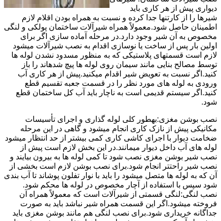
دیواری پیش از هر کاری باید
شیرها را از کارتنها جدا کرده و نسبت به همراه بودن اقلام لازم
اطمینان حاصل شود.معمولاً همراه شیرآلات ساختمان پولکی و لنگی
مخصوص به آن شیر وجود دارد.در مرحله آماده سازی اگر برای
اولین بار پس از ساخت یا نوسازی اقدام به نصب شیرآلات میشود
لازم است قسمتهای پلاستیکی که به منظور مسدود نشدن لوله ها
توسط مصالح بنایی مانند سیمان روی لوله ها پیچ شدهاند را باز
کنید.اگر نسبت به تعویض شیر اقدام میکنید.پیش از هر کاری آب
ورودی به لوله های مورد نظر را در قسمت جعبه تقسیم قطع
کنید.اگر سیستم قدیمی است به ناچار باید آب کل ساختمان قطع
شود.
نصب بوشن مغزی:بهطور کلی لوله گذاری و اجرای تأسیسات
مکانیکی پیش از نازک کاری انجام میشود و گاهی در این مرحله
ضخامت دیوار با اجرای کاشی کاری کمی بیشتر از حد انتظار میشود
لوله های آب داخل دیوار میمانند.در این بخش لازم است پیش از
نصب شیر بوشن مغزی نصب شود تا کمی لوله ها به بیرون بیایند و
نصب شیر راحتتر انجام شود.برای نصب بوشن لازم است بخشی از
آن که به لوله ها متصل میشود را باید با نوار تفلون پوشاند تا آب بندی
شود سپس با استفاده از آچار مخصوص در لوله ها محکم شود.
نصب لنگی:لنگی قسمتی از شیرآلات است که معمولاً همراه آن
فروخته میشود.اگر این قسمت همراه شیر نباشد باید به صورت
جداگانه خریداری شود.برای نصب لنگی هم مانند بوشن مغزی باید