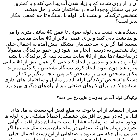
آن را از روی شدت کم یا زیاد شدن آب پیدا می کند و با کمترین
خرابی مشکل بوجود آمده در ساختمان شما را حل میکند.
تشخیص ترکیدگی و نشت یابی لوله با دستگاه تا چه عمقی امکان
پذیر است؟
دستگاه های نشت یابی لوله صوتی تا عمق 40 سانتی متری را می
توانند نشت یابی کنند و برای عمقی بالاتر از 40 سانت مناسب
نیستند اما اگر برای ساختمانتان مشکلی پیش آمده به احتمال خیلی
زیاد تشخیص به درستی انجام می شود زیرا عمق ترکیدگی معمولاً
در ساختمان ها بیش از 40 سانت نیست.البته اگر ترکیدگی یا نشتی
لوله زیاد باشد و صدایی را ایجاد کند حتی اگر عمق بیش از 40 سانتی
متر باشد چون صوت ایجاد کرده دستگاه تشخیص ترکیدگی میتواند
مکان مشخص نشتی را مشخص کند پس نتیجه میگیریم که از
دستگاه تشخیص ترکیدگی لوله باید در منازل و ساختمان های اداری
استفاده کرد و برای کارهای صنعتی باید از راه های دیگری بهره برد.
ترکیدگی لوله آب در چه زمان هایی رخ می دهد؟
میزان استفاده از آب با توجه به مبلغ قبض آب نسبت به ماه های
قبل تر که در صورت افزایش چشمگیر احتمالاً مشکلی برای لوله ها
بوجود آمده است.زمانیکه فشار آب ساختمانتان دچار افت ناگهانی
بشود.در زمان های که صدایی در ساختمان نیست مثل شب ها اگر
صدایی مثل چکه می شنوید یا صداهایی از این دست احتمال خیلی
زیاد مشکلی برای لوله های ساختمانتان بوجود آمده است.زمانیکه