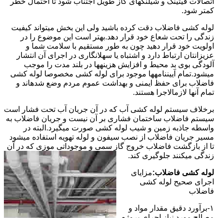
اتصالات فیتینگ و شیلنگهای گاز طویل اجتناب شود تا احتمال خطر
کمتر شود.
لوله کشی فاضلاب دقت کرده باشید ولی این بخش میتواند کیفیت
زندگی را تحت شعاع خود قرار دهد.بهتر است این موضوع را در
اولویت خود قرار دهید چون به طور مستقیم با سلامت شما و
عزیزانتان ارتباط دارد و اشتباه یا سهلانگاری در اجرای آن انتشار
آلودگی بوی بد محیط و افزایش هزینهها در بلند مدت را موجب
میشود.تمام آییننامهها موجود برای لوله کشی مخصوصا لوله کشی
فاضلاب برای حفظ ایمنی و بهداشت عموم مردم وضع شدهاند و
تمام آنها لازمالاجرا هستند.
برخلاف سیستم لوله کشی آب که در آن جریان آب تحت فشار است
سیستم فاضلاب ساختمان فشاری بر آن نیست و جریان فاضلاب به
واسطه جاذبه زمین و شیب لوله کشی صورت میگیرد.البته در
مسیر جریان فاضلاب از نصب سیفون و لوله تهویه استفاده میشود
تا از بازگشت فاضلاب خروج گاز سمی و موجوداتی موزی که در آن
زندگی میکنند جلوگیری کند.
لوله کشی فاضلاب:
مزایای
اجرای صحیح لوله کشی
فاضلاب
۱-برآورد دقیق مقدار مواد و
مصالح مورد نیاز اجرای پروژه