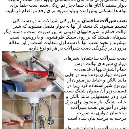
دیوار سقف یا اتاق های شما دچار نم زدگی شده است حتماً برای
لوله ها مشکلی پیش آمده و باید سریعاً برای رفع نم اقدام فرمایید.
نصب شیرآلات ساختمان:
به طورکلی شیرآلات به دو دسته کلی
تقسیم میشوند.یک دسته از آنها به دیوار متصل میشوند که شیر
توالت حمام و آشپزخانههای قدیمی به این صورت است و دسته دیگر
شیرهایی هستند که بر روی سینک ظرفشویی و یا روشویی نصب
میشوند و نحوه نصب آنها با دسته اول متفاوت است.در این مقاله
مروری بر چگونگی نصب شیرآلات در هر دو نوع داریم.
نصب شیرآلات ساختمان؛ شیرهای
دیواری شیرهای توالت دوش
حمام آشپزخانههای قدیمی به
صورت دیواری بودند.البته در جایی
مانند بالکن و حیاط نیز میتوان از
این نوع شیر استفاده کرد زیرا در
قسمت زیر آن میتوان شلنگ نصب
کرد و در محیطهایی مانند بالکن و
حیاط شلنگ نیاز میشود.برای درک
بهتر در آموزش نصب شیرآلات
ساختمان دیواری به صورت
مرحله به مرحله بیان شده است.
نصب شیرآلات ساختمان؛ شیرهای