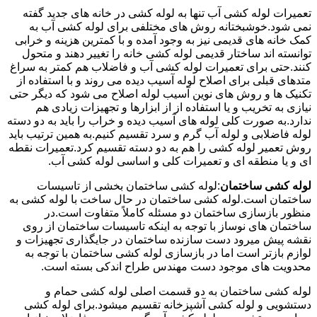
تعمیرات لوله کشی آب تنها به لوله کشی در خانه های جدید گفته
نمی شود.خوشبختانه روش های مختلفی برای لوله کشی آب به
کمک خانه های قدیمی نیز به وجود آمده و با کمترین هزینه و خرابی
توانسته اند ساختار قدیمی لوله کشی خانه را تغییر دهند و متحول
کنند.حتی برای تعمیرات لوله کشی آب و فاضلاب هم کمتر به سراغ
متدهای قبلی برای اصلاح لوله آسیب دیده می روند و با استفاده از
تکنیک ها و روش های نوین آسیب لوله اصلاح می شود که دیگر حتی
نیازی به تخریب و یا استفاده از از ابزارها و تجهیزات زیادی هم
ندارد.به صورت کلی لوله های آسیب دیده و خراب را باید به دو دسته
لوله فاضلابی و لوله آب گرم و سرد تقسیم کنیم.به همین ترتیب باید
روش تعمیر لوله کشی را هم به دو دسته تقسیم کرد.تعمیرات نقطه
ای و یا منطقه ای و تعمیرات کلی و اساسی لوله کشی آب.
لوله کشی ساختمان
:لوله کشی ساختمان بخشی از تاسیسات
ساختمان است.لوله کشی ساختمان در حال ساخت با لوله کشی به
منظور بازسازی ساختمان دو مسئله کاملاً متفاوت است.در
ساختمان های نوساز با توجه به اینکه تاسیسات ساختمان از روی
نقشه پیش میرود دست سازنده ساختمان در جایگذاری تجهیزات و
لوازم بازتر است اما در بازسازی لوله کشی ساختمان با توجه به
محدویت های موجود دست مهندس طراح اندکی بسته است.
لوله کشی ساختمان به دو قسمت اصلی لوله کشی حمام و
دستشویی و لوله کشی آشپزخانه تقسیم میشود.برای لوله کشی