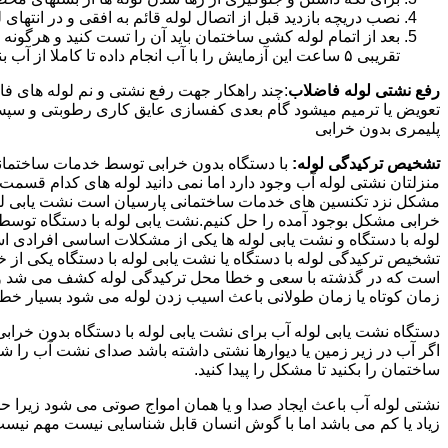
نصب دریچه بازدید قبل از اتصال لوله قائم به افقی و در انته
بعد از اتمام لوله کشی ساختمان باید آن را تست کنید و هرگونه
تقریبی ۵ ساعت این آزمایش را با آب انجام داده تا کاملا از آب بندی شدن سیستم فاضلاب اطمینان حاصل شود..
رفع نشتی لوله فاضلاب
:چند راهکار جهت رفع نشتی و نم لوله های ف
تعویض یا ترمیم میشود گام بعدی کفسازی عایق کاری رطوبتی و سپس ب
پلیمری بدون خرابی
تشخیص ترکیدگی لوله:
با دستگاه بدون خرابی توسط خدمات ساختمانی 
منزلتان نشتی لوله آب وجود دارد اما نمی دانید لوله های کدام قسم
مشکل نزد تکنسین های خدمات ساختمانی پارسیان است نشت یابی لوله ب
خرابی مشکل بوجود آمده را حل کنیم.نشت یابی لوله با دستگاه توس
لوله با دستگاه و نشت یابی لوله ها یکی از مشکلات اساسی افرادی
تشخیص ترکیدگی لوله با دستگاه یا نشت یابی لوله با دستگاه یکی از 
است که در گذشته با سعی و خطا محل ترکیدگی لوله کشف می شد و خر
زمان کوتاه یا زمان طولانی باعث اسیب زدن لوله می شود بسیار خطر
دستگاه نشت یابی لوله آب برای نشت یابی لوله با دستگاه بدون خراب
اگر آب در زیر زمین یا دیوارها نشتی داشته باشد صدای نشت آب را 
ساختمان را بکنید تا مشکل را پیدا کنید.
نشتی لوله آب باعث ایجاد صدا و یا همان امواج صوتی می شود زیرا ح
زیاد یا کم می باشد اما با گوش انسان قابل شناسایی نیست مهم نیس