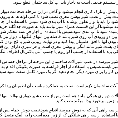
ر سیستم قدیمی است به ناچار باید آب کل ساختمان قطع شود.
یش از نازک کاری انجام میشود و گاهی در این مرحله ضخامت دیوار ب
 است پیش از نصب شیر بوشن مغزی نصب شود تا کمی لوله ها به بیرون بی
را باید با نوار تفلون پوشاند تا آب بندی شود سپس با استفاده از آ
 میشود.اگر این قسمت همراه شیر نباشد باید به صورت جداگانه خرید
شیده شود تا آب بندی شود.سپس با استفاده از آچار فرانسه محکم شود
 دو ورودی آب روی شیر باشد فاصله بین انتهای لنگیها تا دیوار نیز باید ب
ودن آنها با افق اطمینان پیدا کنید و در نهایت زیبایی شیر با کج بودن ک
ای پشت شیر مانند لنگی و بوشن مغزی است و هر شیری دارای این قس
کی باید با استفاده از چسب آکواریوم یا چسب آنتی باکتریال اطراف لن
یر میرسد.در نصب شیرآلات ساختمان این مرحله از مراحل حساس است.
 شیر بایستد.سپس با استفاده از آچار فرانسه به صورت یکییکی اقدام
ین کار را برای مهره دیگر انجام دهید.اگر یک مهره کامل سفت شود 
ساختمان لازم است نصبت به عملکرد مناسب آن اطمینان پیدا کنید.برا
آلات دیواری همگی مانند هم است.پس از نصب شیر دیواری توالت تنها 
زمین برخورد پیدا نمیکند نصب کنید.
 سه راهی آبی که به دوش میرسد اقدام شود.نصب دوش حمام پس از نص
استفاده از سه راهی شلنگی که از زیر آمده است را به المک متصل 