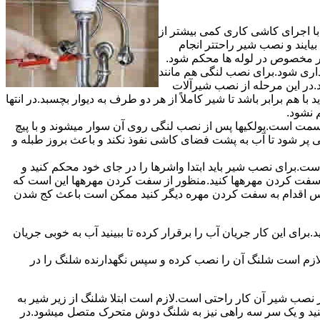
ا اجرای کاشی کاری کمی بیشتر از
ایند و نصب شیر راحتتر انجام
چار مخصوص در لوله ها محکم شود.
اری شود.برای نصب لنگی هم مانند
.در این مرحله از نصب شیرآلات
ا هم برابر باشد تا شیر کاملاً از هر دو طرف به دیوار بچسبد.در انتها
م نشود.
مت است.پولکیها پس از نصب لنگی روی آن سوار میشوند و با پیچ
گی پر شود تا آب به پشت فضای کاشی نفوذ نکند و باعث بروز طبله و
برای نصب شیر باید ابتدا واشرها را در جای خود محکم کنید و
 به سفت کردن مهرهها کنید.منظور از سفت کردن مهرهها این است که
سپس اقدام به سفت کردن مهره دیگر کنید ممکن است باعث کج شدن
ی این کار جریان آب را برقرار کرده تا ببینید آب به خوبی جریان
لازم است شلنگ آن را نصب کرده و سپس نگهدارنده شلنگ را در
ب شیر آن کار راحتی است.لازم است ابتلا شلنگ از زیر شیر به
کنید و یک سر سه راهی نیز به شلنگ دوش متحرک متصل میشود.در