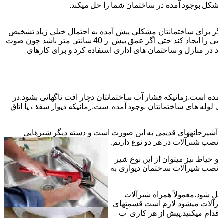
شکل بوجود آمده در ساختمان شما را حل میکند.
می توانند نشت یابی کنند و برای عمقی بالاتر از 40 سانت مناسب نیستند اما اگر برای ساختمانتان مشکلی پیش آمده به احتمال خیلی زیاد تشخیص
به درستی انجام می شود زیرا عمق ترکیدگی معمولاً در ساختمان ها بیش از 40 سانت نیست.البته اگر ترکیدگی یا نشتی لوله زیاد باشد و صدایی را ایجاد کند حتی اگر عمق بیش از 40 سانتی متر باشد چون صوت
ر منازل و ساختمان های اداری استفاده کرد و برای کارهای
مده است.زمانیکه فشار آب ساختمانتان دچار افت ناگهانی بشود.در
له های ساختمانتان بوجود آمده است.زمانیکه دیوار سقف یا اتاق
و آشپزخانههای قدیمی به این صورت است و دسته دیگر شیرهایی
ب شیرآلات در هر دو نوع داریم.
یاط نیز میتوان از این نوع شیر
 نصب شیرآلات ساختمان دیواری به
ل شود.معمولاً همراه شیرآلات
یرآلات میشود لازم است قسمتهای
قدام میکنید.پیش از هر کاری آب