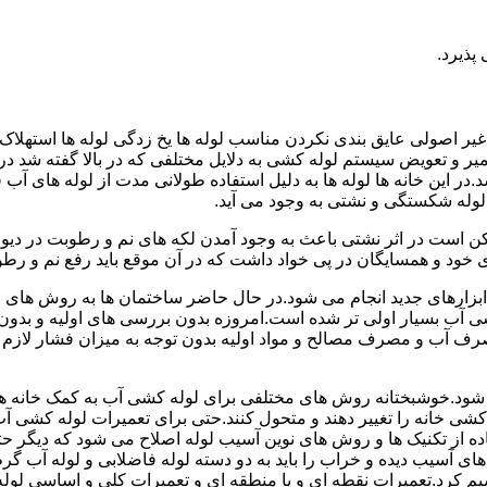
پذیرد.
یر اصولی عایق بندی نکردن مناسب لوله ها یخ زدگی لوله ها استهلاک ل
میر و تعویض سیستم لوله کشی به دلایل مختلفی که در بالا گفته شد 
ر این خانه ها لوله ها به دلیل استفاده طولانی مدت از لوله های آ
وله شکستگی و نشتی به وجود می آید.
کن است در اثر نشتی باعث به وجود آمدن لکه های نم و رطوبت در دی
ود و همسایگان در پی خواد داشت که در آن موقع باید رفع نم و رطوب
ابزارهای جدید انجام می شود.در حال حاضر ساختمان ها به روش های 
 آب بسیار اولی تر شده است.امروزه بدون بررسی های اولیه و بدون
 آب و مصرف مصالح و مواد اولیه بدون توجه به میزان فشار لازم د
ی شود.خوشبختانه روش های مختلفی برای لوله کشی آب به کمک خانه ها
ه کشی خانه را تغییر دهند و متحول کنند.حتی برای تعمیرات لوله کشی 
اده از تکنیک ها و روش های نوین آسیب لوله اصلاح می شود که دیگر حت
ه های آسیب دیده و خراب را باید به دو دسته لوله فاضلابی و لوله آب گ
سیم کرد.تعمیرات نقطه ای و یا منطقه ای و تعمیرات کلی و اساسی لول