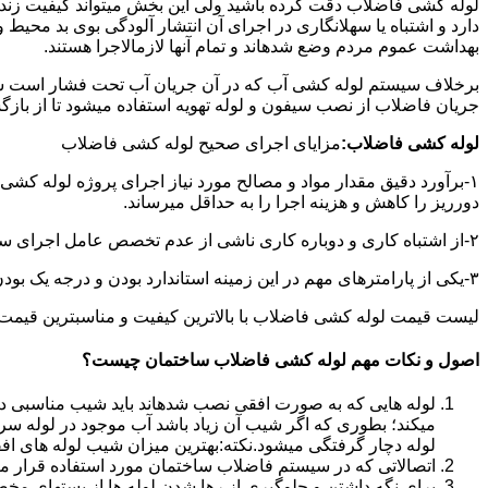
لوله کشی فاضلاب دقت کرده باشید ولی این بخش میتواند کیفیت زندگ
دارد و اشتباه یا سهلانگاری در اجرای آن انتشار آلودگی بوی بد محی
بهداشت عموم مردم وضع شدهاند و تمام آنها لازمالاجرا هستند.
برخلاف سیستم لوله کشی آب که در آن جریان آب تحت فشار است سی
جریان فاضلاب از نصب سیفون و لوله تهویه استفاده میشود تا از با
لوله کشی فاضلاب:
مزایای اجرای صحیح لوله کشی فاضلاب
۱-برآورد دقیق مقدار مواد و مصالح مورد نیاز اجرای پروژه لوله کشی
دورریز را کاهش و هزینه اجرا را به حداقل میرساند.
۲-از اشتباه کاری و دوباره کاری ناشی از عدم تخصص عامل اجرای سیستم فاضلاب جلوگیری میشود.
۳-یکی از پارامترهای مهم در این زمینه استاندارد بودن و درجه یک بودن لوازم تاسیسات بهداشتی است که افزایش طول عمر سیستم فاضلاب را در پی خواهد داشت.
لیست قیمت لوله کشی فاضلاب با بالاترین کیفیت و مناسبترین قیمت به صورت 24 ساعته 
اصول و نکات مهم لوله کشی فاضلاب ساختمان چیست؟
لوله هایی که به صورت افقی نصب شدهاند باید شیب مناسبی داش
میکند؛ بطوری که اگر شیب آن زیاد باشد آب موجود در لوله سر
لوله دچار گرفتگی میشود.نکته:بهترین میزان شیب لوله های افقی «۲ درجه
اتصالاتی که در سیستم فاضلاب ساختمان مورد استفاده قرار میگیرد «۴۵ در
برای نگه داشتن و جلوگیری از رها شدن لوله ها از بستهای مخ