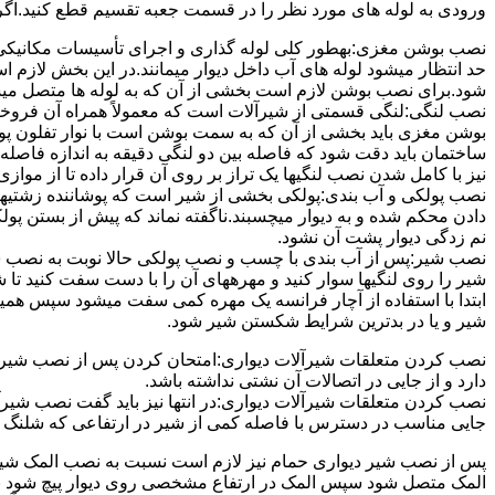
ورودی به لوله های مورد نظر را در قسمت جعبه تقسیم قطع کنید.اگ
نصب بوشن مغزی:بهطور کلی لوله گذاری و اجرای تأسیسات مکانیکی پ
حد انتظار میشود لوله های آب داخل دیوار میمانند.در این بخش لازم
شود.برای نصب بوشن لازم است بخشی از آن که به لوله ها متصل میشود 
نصب لنگی:لنگی قسمتی از شیرآلات است که معمولاً همراه آن فروخته
بوشن مغزی باید بخشی از آن که به سمت بوشن است با نوار تفلون پو
ساختمان باید دقت شود که فاصله بین دو لنگی دقیقه به اندازه فاصله بین
نیز با کامل شدن نصب لنگیها یک تراز بر روی آن قرار داده تا از موازی ب
نصب پولکی و آب بندی:پولکی بخشی از شیر است که پوشاننده زشتیه
دادن محکم شده و به دیوار میچسبند.ناگفته نماند که پیش از بستن پول
نم زدگی دیوار پشت آن نشود.
نصب شیر:پس از آب بندی با چسب و نصب پولکی حالا نوبت به نصب ش
شیر را روی لنگیها سوار کنید و مهرههای آن را با دست سفت کنید تا
ابتدا با استفاده از آچار فرانسه یک مهره کمی سفت میشود سپس هم
شیر و یا در بدترین شرایط شکستن شیر شود.
نصب کردن متعلقات شیرآلات دیواری:امتحان کردن پس از نصب شیرآلات 
دارد و از جایی در اتصالات آن نشتی نداشته باشد.
نصب کردن متعلقات شیرآلات دیواری:در انتها نیز باید گفت نصب شیر
جایی مناسب در دسترس با فاصله کمی از شیر در ارتفاعی که شلنگ با 
پس از نصب شیر دیواری حمام نیز لازم است نسبت به نصب المک شیر
المک متصل شود سپس المک در ارتفاع مشخصی روی دیوار پیچ شود با 