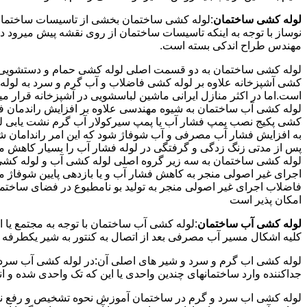
لوله کشی ساختمان
:لوله کشی ساختمان بخشی از تاسیسات ساختمان
نوساز با توجه به اینکه تاسیسات ساختمان از روی نقشه پیش میرود 
مهندس طراح اندکی بسته است.
لوله کشی ساختمان به دو قسمت اصلی لوله کشی حمام و دستشویی و 
کشی آشپزخانه علاوه بر لوله کشی فاضلاب و آب گرم و سرد به لوله ک
است.اما در اکثر منازل ایرانی ماشین لباسشویی در آشپزخانه قرار م
لوله کشی آب ساختمان به شیوه مهندسی علاوه بر افزایش راندمان ف
کشی پکیج نصب پمپ فشار آب یا پمپ سیرکولار آب گرم نشت یابی لول
پس از مدتی زنگ زدگی و گرفتگی در لوله فشار آب را بسیار کاهش م
لوله کشی ساختمان به سه زیر گروه اصلی لوله کشی آب و لوله کشی 
اجرای غیر اصولی منجر به کاهش فشار آب و یا بازدهی پایین شوفاژ 
فاضلاب اجرای غیر اصولی منجر به تولید بو نامطبوع در فضای ساخ
امکان پذیر است
لوله کشی آب ساختمان
:لوله کشی آب ساختمان با توجه به مجتمع یا 
کلیه اشکال مسیر آب مصرفی بعد از اتصال به کنتور به شیر یکطرفه
لوله کشی اب گرم و سرد و شیر های اصلی آن:در لوله کشی آب سرد و 
جداکننده وارد ساختمانهای چندین واحدی یا این که تک واحدی شده و 
لوله کشی اب سرد و گرم در ساختمان آموزش نحوه تشخیص و رفع نم و