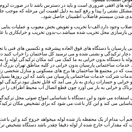
ای لوله های افقی ضروری است و باید در دسترس باشد تا در صورت لزوم 
 مشکل نشتی را پیدا و رفع کنید.به دلیل اهمیت این مرحله که موجب جلو
اضلاب وجود دارد.الف-با تخریب و تعویض بخش معیوب و عملیات بنای
ازسازی محل تخریب شده میباشد.ب-بدون تخریب و خرابکاری با عایق سی
پارسیان با دستگاه های فوق العاده پیشرفته و تکنسین های فنی با تج
ت دچار ترکیدگی و نشتی شده و می ترسید کل ساختمان را خراب کنید دس
ا دستگاه بدون خرابی به ما کمک می کند مکان ترکیدگی لوله را به را
ط خدمات ساختمانی پارسیان بدون خرابی در کلیه مناطق تهران بزرگ
 است که در مجتمع ها ساختمان ها برج های مسکونی و منازل شخصی زن
خدمات شرکت خدمات ساختمانی پارسیان می باشد که این روزها بسیار رو
ابی و خسارات زیادی به بار می آمد که قابل تحمل نبود.ترکیدگی لو
ناک و خرابی به بار می آورد چون قطع اتصال آب محیط اطراف را در بر
ی استفاده می شود و این دستگاه با شناسایی امواج صوتی محل ترکیدگ
شناسایی می کند و این کار باعث می شود که برای تشخیص مکان ترکیدگ
جم آب مدام از یک محفظه باز شده لوله میخواهد خروج کند و این باع
ت که مقدار آب خارج شده از لوله دقیقا چقدر باشد دستگاه تشخیص تر