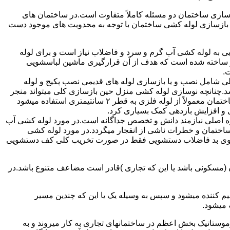
ازی ساختمان دو مسئله کاملاً متفاوت است.در ساختمان های
در بازسازی لوله کشی ساختمان با توجه به محدویت های موجود دست
به لوله کشی آب گرم و سرد و فاضلاب نیاز است و برای لوله
 نیز ساخته شده است که هدف از آن قرارگیری ماشین لباسشویی
.
 شامل نصب و یا بازسازی لوله های قدیمی نصب پکیج و لوله
.چنانچه نوسازی لوله کشی منزل حین بازسازی کلی میتواند منجر
به افزایش فشار آب مصرفی و آب شوفاژ شود که این امر راندامان شوفاژ در منزل را افزایش میدهد.از آنجایی که برای لوله کشی داخلی ساختمان معمولاً از لوله فلزی به قطر ۲ سانتیمتری استفاده میشود
 و افزایش بازدهی کمک بسیاری کرد.
ه اصلی نیازمند دانش و تخصص جداگانه است.در مورد لوله کشی آب
ساختمان و خطرات ناشی از انفجار میگردد.در مورد لوله کشی
فع بوی بد فاضلاب دستشویی فقط در صورت تخریب کلی کف دستشویی
ن (مسکونی باشد یا این که تجاری )قادر است مضاعف متنوع باشد.در
م کننده میشود و سپس به وسیله یک یا این که چندین مسیر
 میشود.
ستاتیک بخش اعظم در ساختمانهای تجاری به کار میروند و به