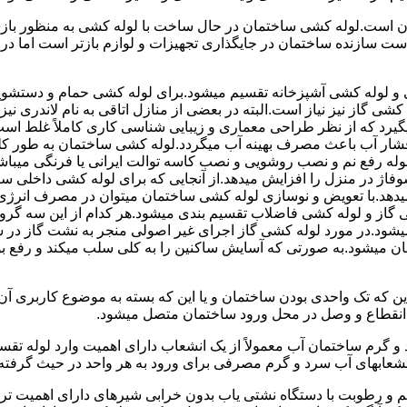
 است.لوله کشی ساختمان در حال ساخت با لوله کشی به منظور بازس
دست سازنده ساختمان در جایگذاری تجهیزات و لوازم بازتر است اما 
لوله کشی آشپزخانه تقسیم میشود.برای لوله کشی حمام و دستشویی 
شی گاز نیز نیاز است.البته در بعضی از منازل اتاقی به نام لاندری
یگیرد که از نظر طراحی معماری و زیبایی شناسی کاری کاملاً غلط است
شار آب باعث مصرف بهینه آب میگردد.لوله کشی ساختمان به طور کلی
ه رفع نم و نصب روشویی و نصب کاسه توالت ایرانی یا فرنگی میباشد
یدهد.با تعویض و نوسازی لوله کشی ساختمان میتوان در مصرف انرژی
گاز و لوله کشی فاضلاب تقسیم بندی میشود.هر کدام از این سه گرو
میشود.در مورد لوله کشی گاز اجرای غیر اصولی منجر به نشت گاز در 
تمان میشود.به صورتی که آسایش ساکنین را به کلی سلب میکند و ر
این که تک واحدی بودن ساختمان و یا این که بسته به موضوع کاربری آ
 انقطاع و وصل در محل ورود ساختمان متصل میشود.
گرم ساختمان آب معمولاً از یک انشعاب دارای اهمیت وارد لوله تقسی
انشعابهای آب سرد و گرم مصرفی برای ورود به هر واحد در حیث گرفته
 رطوبت با دستگاه نشتی یاب بدون خرابی شیرهای دارای اهمیت ترمو