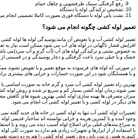
رفع گرفتگی سینک ظرفشویی و چاهک حمام
تشخیص ترکیدگی لوله با دستگاه
نشت یابی لوله با دستگاه فوری بصورت کاملا تضمینی انجام می 
تعمیر لوله کشی چگونه انجام می شود؟
تعمیر لوله کشی آب و یا تعویض آن مانند:پوسیدگی لوله ها لوله کشی غ
افزایش فشار ناگهانی در لوله های آب می شود.ممکن است نیاز به تع
به خصوص نشتی و ترکیدگی لوله های آب (آب گرم و آب سرد)می باشد.د
خشک و یا خیلی سرد باعث گرفتگی و دچار پوسیدگی و در قسمتی از ل
در صورتی که لوله های فرسوده به موقع تعمیر و یا تعویض نشوند مم
و یا همسایگان شود.در این صورت خسارات و خرابی های بیشتری برای خ
بهترین راه تعمیر لوله کشی آب سرد و گرم خانه به صورت اساسی با 
نمی شوند.زمان لوله کشی بسیار کم و سریع تر شده و روش لوله کشی
میزان مصرفی ها بهینه سازی لوله کشی بهترین شیوه های کاهش مصرف
های دیگر در لوله کشی و یا تعمیر لوله کشی آب انجام می شود.
تعمیرات لوله کشی آب تنها به لوله کشی در خانه های جدید گفته نم
وجود آمده و با کمترین هزینه و خرابی توانسته اند ساختار قدیمی لول
به سراغ متدهای قبلی برای اصلاح لوله آسیب دیده می روند و با استف
یا استفاده از از ابزارها و تجهیزات زیادی هم ندارد.به صورت کلی لول
کنیم.به همین ترتیب باید روش تعمیر لوله کشی را هم به دو دسته تق