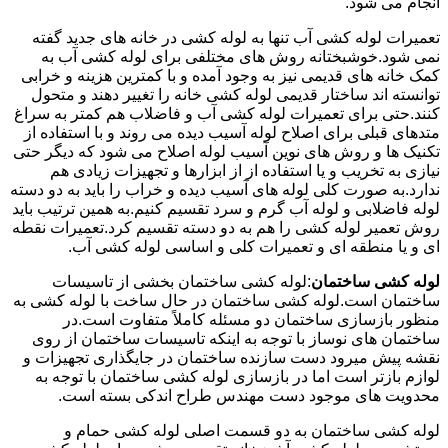
انجام می شود.
تعمیرات لوله کشی آب تنها به لوله کشی در خانه های جدید گفته
نمی شود.خوشبختانه روش های مختلفی برای لوله کشی آب به
کمک خانه های قدیمی نیز به وجود آمده و با کمترین هزینه و خرابی
توانسته اند ساختار قدیمی لوله کشی خانه را تغییر دهند و متحول
کنند.حتی برای تعمیرات لوله کشی آب و فاضلاب هم کمتر به سراغ
متدهای قبلی برای اصلاح لوله آسیب دیده می روند و با استفاده از
تکنیک ها و روش های نوین آسیب لوله اصلاح می شود که دیگر حتی
نیازی به تخریب و یا استفاده از از ابزارها و تجهیزات زیادی هم
ندارد.به صورت کلی لوله های آسیب دیده و خراب را باید به دو دسته
لوله فاضلابی و لوله آب گرم و سرد تقسیم کنیم.به همین ترتیب باید
روش تعمیر لوله کشی را هم به دو دسته تقسیم کرد.تعمیرات نقطه
ای و یا منطقه ای و تعمیرات کلی و اساسی لوله کشی آب.
لوله کشی ساختمان
:لوله کشی ساختمان بخشی از تاسیسات
ساختمان است.لوله کشی ساختمان در حال ساخت با لوله کشی به
منظور بازسازی ساختمان دو مسئله کاملاً متفاوت است.در
ساختمان های نوساز با توجه به اینکه تاسیسات ساختمان از روی
نقشه پیش میرود دست سازنده ساختمان در جایگذاری تجهیزات و
لوازم بازتر است اما در بازسازی لوله کشی ساختمان با توجه به
محدویت های موجود دست مهندس طراح اندکی بسته است.
لوله کشی ساختمان به دو قسمت اصلی لوله کشی حمام و