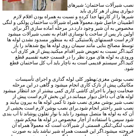
نصب شیرآلات ساختمان؛ شیرهای
دیواری پیش از هر کاری باید
شیرها را از کارتنها جدا کرده و نسبت به همراه بودن اقلام لازم
اطمینان حاصل شود.معمولاً همراه شیرآلات ساختمان پولکی و لنگی
مخصوص به آن شیر وجود دارد.در مرحله آماده سازی اگر برای
اولین بار پس از ساخت یا نوسازی اقدام به نصب شیرآلات میشود
لازم است قسمتهای پلاستیکی که به منظور مسدود نشدن لوله ها
توسط مصالح بنایی مانند سیمان روی لوله ها پیچ شدهاند را باز
کنید.اگر نسبت به تعویض شیر اقدام میکنید.پیش از هر کاری آب
ورودی به لوله های مورد نظر را در قسمت جعبه تقسیم قطع
کنید.اگر سیستم قدیمی است به ناچار باید آب کل ساختمان قطع
شود.
نصب بوشن مغزی:بهطور کلی لوله گذاری و اجرای تأسیسات
مکانیکی پیش از نازک کاری انجام میشود و گاهی در این مرحله
ضخامت دیوار با اجرای کاشی کاری کمی بیشتر از حد انتظار میشود
لوله های آب داخل دیوار میمانند.در این بخش لازم است پیش از
نصب شیر بوشن مغزی نصب شود تا کمی لوله ها به بیرون بیایند و
نصب شیر راحتتر انجام شود.برای نصب بوشن لازم است بخشی از
آن که به لوله ها متصل میشود را باید با نوار تفلون پوشاند تا آب بندی
شود سپس با استفاده از آچار مخصوص در لوله ها محکم شود.
نصب لنگی:لنگی قسمتی از شیرآلات است که معمولاً همراه آن
فروخته میشود.اگر این قسمت همراه شیر نباشد باید به صورت