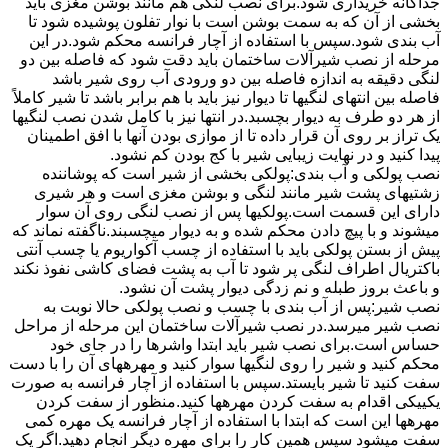
جداگانه خریداری شود.برای نصب لنگی هم مانند بوشن مغزی باید
بخشی از آن که به سمت بوشن است با نوار تفلون پوشیده شود تا
آب بندی شود.سپس با استفاده از آچار فرانسه محکم شود.در این
مرحله از نصب شیرآلات ساختمان باید دقت شود که فاصله بین دو
لنگی دقیقه به اندازه فاصله بین دو ورودی آب روی شیر باشد
فاصله بین انتهای لنگیها تا دیوار نیز باید با هم برابر باشد تا شیر کاملاً
از هر دو طرف به دیوار بچسبد.در انتها نیز با کامل شدن نصب لنگیها
یک تراز بر روی آن قرار داده تا از موازی بودن آنها با افق اطمینان
پیدا کنید و در نهایت زیبایی شیر با کج بودن کم نشود.
نصب پولکی و آب بندی:پولکی بخشی از شیر است که پوشاننده
زشتیهای پشت شیر مانند لنگی و بوشن مغزی است و هر شیری
دارای این قسمت است.پولکیها پس از نصب لنگی روی آن سوار
میشوند و با پیچ دادن محکم شده و به دیوار میچسبند.ناگفته نماند که
پیش از بستن پولکی باید با استفاده از چسب آکواریوم یا چسب آنتی
باکتریال اطراف لنگی پر شود تا آب به پشت فضای کاشی نفوذ نکند
و باعث بروز طبله و نم زدگی دیوار پشت آن نشود.
نصب شیر:پس از آب بندی با چسب و نصب پولکی حالا نوبت به
نصب شیر میرسد.در نصب شیرآلات ساختمان این مرحله از مراحل
حساس است.برای نصب شیر باید ابتدا واشرها را در جای خود
محکم کنید و شیر را روی لنگیها سوار کنید و مهرههای آن را با دست
سفت کنید تا شیر بایستد.سپس با استفاده از آچار فرانسه به صورت
یکییکی اقدام به سفت کردن مهرهها کنید.منظور از سفت کردن
مهرهها این است که ابتدا با استفاده از آچار فرانسه یک مهره کمی
سفت میشود سپس همین کار را برای مهره دیگر انجام دهید.اگر یک