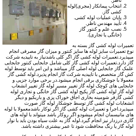
ناظر.
انتخاب پیمانکار (مجری)لوله
کشی گاز.
پایان عملیات لوله کشی.
تأیید مهندس ناظر.
نصب علم و کنتور گاز
(خانگی یا تجاری).
تعمیرات لوله کشی گاز بسته به
نوع تعمیرات سایز لوله ها سایز کنتور و میزان گاز مصرفی انجام
میپذیرد.تعمیرات لوله کشی گاز اگر کلی باشدنیاز به تاییدیه شرکت
گاز دارد.تعمیرات لوله کشی گاز کلی شامل جابجایی کنتور جابجایی
علمک گاز جابجایی لوله اصلی گاز میباشد و این امر باید توسط لوله
کش گاز متخصص با تاییدیه شرکت گاز انجام پذیرد.لوله کشی گاز
معمولا با جوشکاری برقی انجام میشود.در برخی موارد جزیی و
جابجایی های کوچک لوله گاز تغییر مسیر لوله گاز تغییر انشعاب
لوله گاز لوله کشی گاز پکیج لوله کشی گاز خانگی و تجاری لوله
کشی گازفر شومینه بخاری اجاق خوراک پزی و باربکیو و دیگر
انشعابات لوله کشی گاز توسط جوشکار لوله گاز صورت
میپذیرد.اجرا و تعمیرات لوله کشی گاز اگر توکار باشدمعمولا با لوله
های مانیسمان انجام میشودو اگر روکار باشد میتواند با لوله های
گازی درزدار نیز انجام گیرد.لوله گاز به علت سیاه بودن باید با نوار
لوله گاز یا رنگ محافظت شود تا عمر بیشتری داشته باشد.