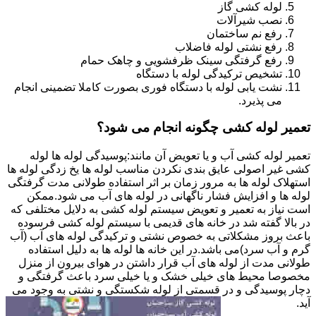
لوله کشی گاز
نصب شیرآلات
رفع نم ساختمان
رفع نشتی لوله فاضلاب
رفع گرفتگی سینک ظرفشویی و چاهک حمام
تشخیص ترکیدگی لوله با دستگاه
نشت یابی لوله با دستگاه فوری بصورت کاملا تضمینی انجام
می پذیرد.
تعمیر لوله کشی چگونه انجام می شود؟
تعمیر لوله کشی آب و یا تعویض آن مانند:پوسیدگی لوله ها لوله
کشی غیر اصولی عایق بندی نکردن مناسب لوله ها یخ زدگی لوله ها
استهلاک لوله ها به مرور زمان بر اثر استفاده طولانی مدت گرفتگی
لوله ها و افزایش فشار ناگهانی در لوله های آب می شود.ممکن
است نیاز به تعمیر و تعویض سیستم لوله کشی به دلایل مختلفی که
در بالا گفته شد در خانه های قدیمی با سیستم لوله کشی فرسوده
باعث بروز مشکلاتی به خصوص نشتی و ترکیدگی لوله های آب (آب
گرم و آب سرد)می باشد.در این خانه ها لوله ها به دلیل استفاده
طولانی مدت از لوله های آب قرار داشتن در هوای بیرون از منزل
مخصوصا محیط های خیلی خشک و یا خیلی سرد باعث گرفتگی و
دچار پوسیدگی و در قسمتی از لوله شکستگی و نشتی به وجود می
آید.