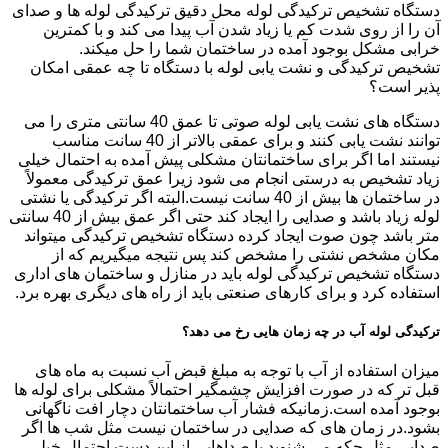
دستگاه تشخیص ترکیدگی لوله محل دقیق ترکیدگی لوله ها و صدای
آن را از روی شدت کم یا زیاد شدن آب پیدا می کند و با کمترین
خرابی مشکل بوجود آمده در ساختمان شما را حل میکند.
تشخیص ترکیدگی و نشت یابی لوله با دستگاه تا چه عمقی امکان
پذیر است؟
دستگاه های نشت یابی لوله صوتی تا عمق 40 سانتی متری را می
توانند نشت یابی کنند و برای عمقی بالاتر از 40 سانت مناسب
نیستند اما اگر برای ساختمانتان مشکلی پیش آمده به احتمال خیلی
زیاد تشخیص به درستی انجام می شود زیرا عمق ترکیدگی معمولاً
در ساختمان ها بیش از 40 سانت نیست.البته اگر ترکیدگی یا نشتی
لوله زیاد باشد و صدایی را ایجاد کند حتی اگر عمق بیش از 40 سانتی
متر باشد چون صوت ایجاد کرده دستگاه تشخیص ترکیدگی میتواند
مکان مشخص نشتی را مشخص کند پس نتیجه میگیریم که از
دستگاه تشخیص ترکیدگی لوله باید در منازل و ساختمان های اداری
استفاده کرد و برای کارهای صنعتی باید از راه های دیگری بهره برد.
ترکیدگی لوله آب در چه زمان هایی رخ می دهد؟
میزان استفاده از آب با توجه به مبلغ قبض آب نسبت به ماه های
قبل تر که در صورت افزایش چشمگیر احتمالاً مشکلی برای لوله ها
بوجود آمده است.زمانیکه فشار آب ساختمانتان دچار افت ناگهانی
بشود.در زمان های که صدایی در ساختمان نیست مثل شب ها اگر
صدایی مثل چکه می شنوید یا صداهایی از این دست احتمال خیلی