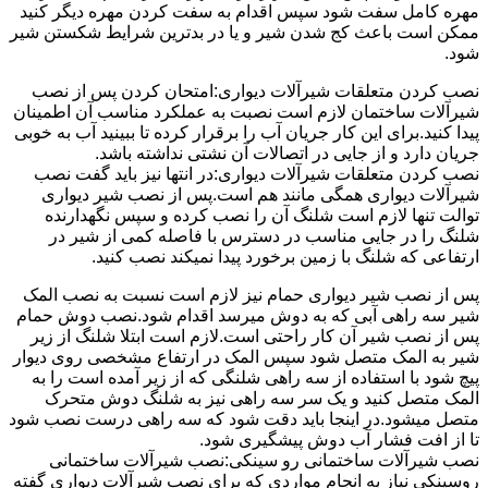
مهره کامل سفت شود سپس اقدام به سفت کردن مهره دیگر کنید
ممکن است باعث کج شدن شیر و یا در بدترین شرایط شکستن شیر
شود.
نصب کردن متعلقات شیرآلات دیواری:امتحان کردن پس از نصب
شیرآلات ساختمان لازم است نصبت به عملکرد مناسب آن اطمینان
پیدا کنید.برای این کار جریان آب را برقرار کرده تا ببینید آب به خوبی
جریان دارد و از جایی در اتصالات آن نشتی نداشته باشد.
نصب کردن متعلقات شیرآلات دیواری:در انتها نیز باید گفت نصب
شیرآلات دیواری همگی مانند هم است.پس از نصب شیر دیواری
توالت تنها لازم است شلنگ آن را نصب کرده و سپس نگهدارنده
شلنگ را در جایی مناسب در دسترس با فاصله کمی از شیر در
ارتفاعی که شلنگ با زمین برخورد پیدا نمیکند نصب کنید.
پس از نصب شیر دیواری حمام نیز لازم است نسبت به نصب المک
شیر سه راهی آبی که به دوش میرسد اقدام شود.نصب دوش حمام
پس از نصب شیر آن کار راحتی است.لازم است ابتلا شلنگ از زیر
شیر به المک متصل شود سپس المک در ارتفاع مشخصی روی دیوار
پیچ شود با استفاده از سه راهی شلنگی که از زیر آمده است را به
المک متصل کنید و یک سر سه راهی نیز به شلنگ دوش متحرک
متصل میشود.در اینجا باید دقت شود که سه راهی درست نصب شود
تا از افت فشار آب دوش پیشگیری شود.
نصب شیرآلات ساختمانی رو سینکی:نصب شیرآلات ساختمانی
روسینکی نیاز به انجام مواردی که برای نصب شیرآلات دیواری گفته