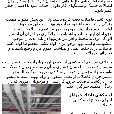
تعمیرات لوله کشی گاز تا جایی که امکان دارد باید از به کار بردن
اتصالات فیتینگ و شیلنگهای گاز طویل اجتناب شود تا احتمال خطر
کمتر شود.
لوله کشی فاضلاب دقت کرده باشید ولی این بخش میتواند کیفیت
زندگی را تحت شعاع خود قرار دهد.بهتر است این موضوع را در
اولویت خود قرار دهید چون به طور مستقیم با سلامت شما و
عزیزانتان ارتباط دارد و اشتباه یا سهلانگاری در اجرای آن انتشار
آلودگی بوی بد محیط و افزایش هزینهها در بلند مدت را موجب
میشود.تمام آییننامهها موجود برای لوله کشی مخصوصا لوله کشی
فاضلاب برای حفظ ایمنی و بهداشت عموم مردم وضع شدهاند و
تمام آنها لازمالاجرا هستند.
برخلاف سیستم لوله کشی آب که در آن جریان آب تحت فشار است
سیستم فاضلاب ساختمان فشاری بر آن نیست و جریان فاضلاب به
واسطه جاذبه زمین و شیب لوله کشی صورت میگیرد.البته در
مسیر جریان فاضلاب از نصب سیفون و لوله تهویه استفاده میشود
تا از بازگشت فاضلاب خروج گاز سمی و موجوداتی موزی که در آن
زندگی میکنند جلوگیری کند.
لوله کشی فاضلاب:
مزایای
اجرای صحیح لوله کشی
فاضلاب
۱-برآورد دقیق مقدار مواد و