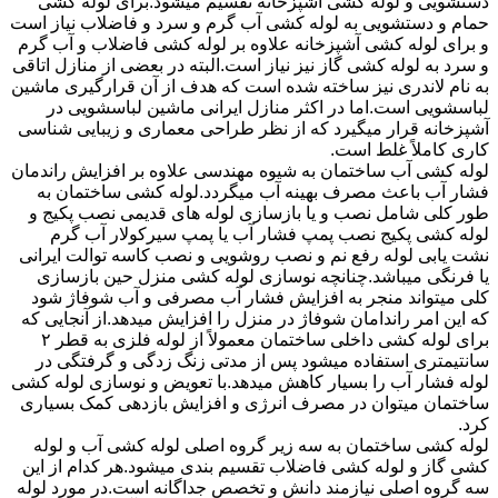
دستشویی و لوله کشی آشپزخانه تقسیم میشود.برای لوله کشی
حمام و دستشویی به لوله کشی آب گرم و سرد و فاضلاب نیاز است
و برای لوله کشی آشپزخانه علاوه بر لوله کشی فاضلاب و آب گرم
و سرد به لوله کشی گاز نیز نیاز است.البته در بعضی از منازل اتاقی
به نام لاندری نیز ساخته شده است که هدف از آن قرارگیری ماشین
لباسشویی است.اما در اکثر منازل ایرانی ماشین لباسشویی در
آشپزخانه قرار میگیرد که از نظر طراحی معماری و زیبایی شناسی
کاری کاملاً غلط است.
لوله کشی آب ساختمان به شیوه مهندسی علاوه بر افزایش راندمان
فشار آب باعث مصرف بهینه آب میگردد.لوله کشی ساختمان به
طور کلی شامل نصب و یا بازسازی لوله های قدیمی نصب پکیج و
لوله کشی پکیج نصب پمپ فشار آب یا پمپ سیرکولار آب گرم
نشت یابی لوله رفع نم و نصب روشویی و نصب کاسه توالت ایرانی
یا فرنگی میباشد.چنانچه نوسازی لوله کشی منزل حین بازسازی
کلی میتواند منجر به افزایش فشار آب مصرفی و آب شوفاژ شود
که این امر راندامان شوفاژ در منزل را افزایش میدهد.از آنجایی که
برای لوله کشی داخلی ساختمان معمولاً از لوله فلزی به قطر ۲
سانتیمتری استفاده میشود پس از مدتی زنگ زدگی و گرفتگی در
لوله فشار آب را بسیار کاهش میدهد.با تعویض و نوسازی لوله کشی
ساختمان میتوان در مصرف انرژی و افزایش بازدهی کمک بسیاری
کرد.
لوله کشی ساختمان به سه زیر گروه اصلی لوله کشی آب و لوله
کشی گاز و لوله کشی فاضلاب تقسیم بندی میشود.هر کدام از این
سه گروه اصلی نیازمند دانش و تخصص جداگانه است.در مورد لوله