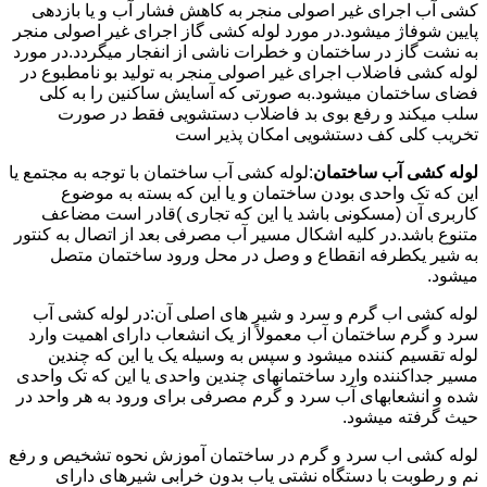
کشی آب اجرای غیر اصولی منجر به کاهش فشار آب و یا بازدهی
پایین شوفاژ میشود.در مورد لوله کشی گاز اجرای غیر اصولی منجر
به نشت گاز در ساختمان و خطرات ناشی از انفجار میگردد.در مورد
لوله کشی فاضلاب اجرای غیر اصولی منجر به تولید بو نامطبوع در
فضای ساختمان میشود.به صورتی که آسایش ساکنین را به کلی
سلب میکند و رفع بوی بد فاضلاب دستشویی فقط در صورت
تخریب کلی کف دستشویی امکان پذیر است
لوله کشی آب ساختمان
:لوله کشی آب ساختمان با توجه به مجتمع یا
این که تک واحدی بودن ساختمان و یا این که بسته به موضوع
کاربری آن (مسکونی باشد یا این که تجاری )قادر است مضاعف
متنوع باشد.در کلیه اشکال مسیر آب مصرفی بعد از اتصال به کنتور
به شیر یکطرفه انقطاع و وصل در محل ورود ساختمان متصل
میشود.
لوله کشی اب گرم و سرد و شیر های اصلی آن:در لوله کشی آب
سرد و گرم ساختمان آب معمولاً از یک انشعاب دارای اهمیت وارد
لوله تقسیم کننده میشود و سپس به وسیله یک یا این که چندین
مسیر جداکننده وارد ساختمانهای چندین واحدی یا این که تک واحدی
شده و انشعابهای آب سرد و گرم مصرفی برای ورود به هر واحد در
حیث گرفته میشود.
لوله کشی اب سرد و گرم در ساختمان آموزش نحوه تشخیص و رفع
نم و رطوبت با دستگاه نشتی یاب بدون خرابی شیرهای دارای