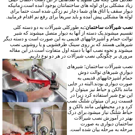
زیاد مشکلی برای لوله های ساختمانتان بوجود آمده است.زمانیکه
دیوار سقف یا اتاق های شما دچار نم زدگی شده است حتماً برای
لوله ها مشکلی پیش آمده و باید سریعاً برای رفع نم اقدام فرمایید.
نصب شیرآلات ساختمان:
به طورکلی شیرآلات به دو دسته کلی
تقسیم میشوند.یک دسته از آنها به دیوار متصل میشوند که شیر
توالت حمام و آشپزخانههای قدیمی به این صورت است و دسته دیگر
شیرهایی هستند که بر روی سینک ظرفشویی و یا روشویی نصب
میشوند و نحوه نصب آنها با دسته اول متفاوت است.در این مقاله
مروری بر چگونگی نصب شیرآلات در هر دو نوع داریم.
نصب شیرآلات ساختمان؛ شیرهای
دیواری شیرهای توالت دوش
حمام آشپزخانههای قدیمی به
صورت دیواری بودند.البته در جایی
مانند بالکن و حیاط نیز میتوان از
این نوع شیر استفاده کرد زیرا در
قسمت زیر آن میتوان شلنگ نصب
کرد و در محیطهایی مانند بالکن و
حیاط شلنگ نیاز میشود.برای درک
بهتر در آموزش نصب شیرآلات
ساختمان دیواری به صورت
مرحله به مرحله بیان شده است.