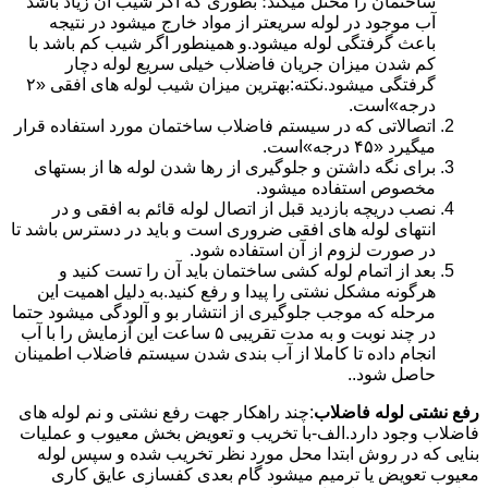
ساختمان را مختل میکند؛ بطوری که اگر شیب آن زیاد باشد
آب موجود در لوله سریعتر از مواد خارج میشود در نتیجه
باعث گرفتگی لوله میشود.و همینطور اگر شیب کم باشد با
کم شدن میزان جریان فاضلاب خیلی سریع لوله دچار
گرفتگی میشود.نکته:بهترین میزان شیب لوله های افقی «۲
درجه»است.
اتصالاتی که در سیستم فاضلاب ساختمان مورد استفاده قرار
میگیرد «۴۵ درجه»است.
برای نگه داشتن و جلوگیری از رها شدن لوله ها از بستهای
مخصوص استفاده میشود.
نصب دریچه بازدید قبل از اتصال لوله قائم به افقی و در
انتهای لوله های افقی ضروری است و باید در دسترس باشد تا
در صورت لزوم از آن استفاده شود.
بعد از اتمام لوله کشی ساختمان باید آن را تست کنید و
هرگونه مشکل نشتی را پیدا و رفع کنید.به دلیل اهمیت این
مرحله که موجب جلوگیری از انتشار بو و آلودگی میشود حتما
در چند نوبت و به مدت تقریبی ۵ ساعت این آزمایش را با آب
انجام داده تا کاملا از آب بندی شدن سیستم فاضلاب اطمینان
حاصل شود..
رفع نشتی لوله فاضلاب
:چند راهکار جهت رفع نشتی و نم لوله های
فاضلاب وجود دارد.الف-با تخریب و تعویض بخش معیوب و عملیات
بنایی که در روش ابتدا محل مورد نظر تخریب شده و سپس لوله
معیوب تعویض یا ترمیم میشود گام بعدی کفسازی عایق کاری