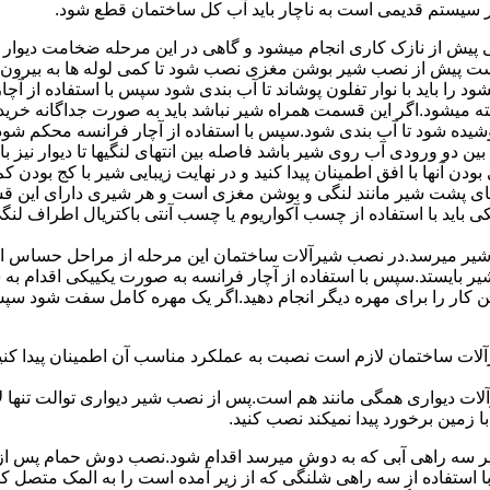
ر سیستم قدیمی است به ناچار باید آب کل ساختمان قطع شود.
یش از نازک کاری انجام میشود و گاهی در این مرحله ضخامت دیوار ب
 است پیش از نصب شیر بوشن مغزی نصب شود تا کمی لوله ها به بیرون بی
را باید با نوار تفلون پوشاند تا آب بندی شود سپس با استفاده از آ
 میشود.اگر این قسمت همراه شیر نباشد باید به صورت جداگانه خرید
شیده شود تا آب بندی شود.سپس با استفاده از آچار فرانسه محکم شود
 دو ورودی آب روی شیر باشد فاصله بین انتهای لنگیها تا دیوار نیز باید ب
ودن آنها با افق اطمینان پیدا کنید و در نهایت زیبایی شیر با کج بودن ک
ای پشت شیر مانند لنگی و بوشن مغزی است و هر شیری دارای این قس
کی باید با استفاده از چسب آکواریوم یا چسب آنتی باکتریال اطراف لن
یر میرسد.در نصب شیرآلات ساختمان این مرحله از مراحل حساس است.
 شیر بایستد.سپس با استفاده از آچار فرانسه به صورت یکییکی اقدام
ین کار را برای مهره دیگر انجام دهید.اگر یک مهره کامل سفت شود 
ساختمان لازم است نصبت به عملکرد مناسب آن اطمینان پیدا کنید.برا
آلات دیواری همگی مانند هم است.پس از نصب شیر دیواری توالت تنها 
زمین برخورد پیدا نمیکند نصب کنید.
 سه راهی آبی که به دوش میرسد اقدام شود.نصب دوش حمام پس از نص
استفاده از سه راهی شلنگی که از زیر آمده است را به المک متصل 