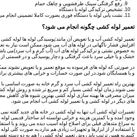
رفع گرفتگی سینک ظرفشویی و چاهک حمام
تشخیص ترکیدگی لوله با دستگاه
نشت یابی لوله با دستگاه فوری بصورت کاملا تضمینی انجام می 
تعمیر لوله کشی چگونه انجام می شود؟
تعمیر لوله کشی آب و یا تعویض آن مانند:پوسیدگی لوله ها لوله کشی غ
افزایش فشار ناگهانی در لوله های آب می شود.ممکن است نیاز به تع
به خصوص نشتی و ترکیدگی لوله های آب (آب گرم و آب سرد)می باشد.د
خشک و یا خیلی سرد باعث گرفتگی و دچار پوسیدگی و در قسمتی از ل
در صورتی که لوله های فرسوده به موقع تعمیر و یا تعویض نشوند مم
و یا همسایگان شود.در این صورت خسارات و خرابی های بیشتری برای خ
بهترین راه تعمیر لوله کشی آب سرد و گرم خانه به صورت اساسی با 
نمی شوند.زمان لوله کشی بسیار کم و سریع تر شده و روش لوله کشی
میزان مصرفی ها بهینه سازی لوله کشی بهترین شیوه های کاهش مصرف
های دیگر در لوله کشی و یا تعمیر لوله کشی آب انجام می شود.
تعمیرات لوله کشی آب تنها به لوله کشی در خانه های جدید گفته نم
وجود آمده و با کمترین هزینه و خرابی توانسته اند ساختار قدیمی لول
به سراغ متدهای قبلی برای اصلاح لوله آسیب دیده می روند و با استف
یا استفاده از از ابزارها و تجهیزات زیادی هم ندارد.به صورت کلی لول
کنیم.به همین ترتیب باید روش تعمیر لوله کشی را هم به دو دسته تق