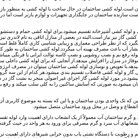
 است.لوله کشی ساختمان در حال ساخت با لوله کشی به منظور بازس
دست سازنده ساختمان در جایگذاری تجهیزات و لوازم بازتر است اما 
لوله کشی آشپزخانه تقسیم میشود.برای لوله کشی حمام و دستشویی 
شی گاز نیز نیاز است.البته در بعضی از منازل اتاقی به نام لاندری
یگیرد که از نظر طراحی معماری و زیبایی شناسی کاری کاملاً غلط است
شار آب باعث مصرف بهینه آب میگردد.لوله کشی ساختمان به طور کلی
ه رفع نم و نصب روشویی و نصب کاسه توالت ایرانی یا فرنگی میباشد
یدهد.با تعویض و نوسازی لوله کشی ساختمان میتوان در مصرف انرژی
گاز و لوله کشی فاضلاب تقسیم بندی میشود.هر کدام از این سه گرو
میشود.در مورد لوله کشی گاز اجرای غیر اصولی منجر به نشت گاز در 
تمان میشود.به صورتی که آسایش ساکنین را به کلی سلب میکند و ر
این که تک واحدی بودن ساختمان و یا این که بسته به موضوع کاربری آ
 انقطاع و وصل در محل ورود ساختمان متصل میشود.
گرم ساختمان آب معمولاً از یک انشعاب دارای اهمیت وارد لوله تقسی
انشعابهای آب سرد و گرم مصرفی برای ورود به هر واحد در حیث گرفته
 رطوبت با دستگاه نشتی یاب بدون خرابی شیرهای دارای اهمیت ترمو