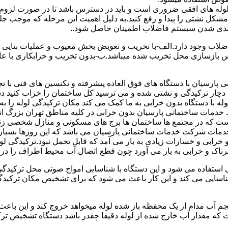
ای لوله های افقی ضروری است و باید در دسترس باشد تا در صورت لزوم 
 مشکل نشتی را پیدا و رفع کنید.به دلیل اهمیت این مرحله که موجب جلو
اضلاب وجود دارد.الف-با تخریب و تعویض بخش معیوب و عملیات بنای
ازسازی محل تخریب شده میباشد.ب-بدون تخریب و خرابکاری با عایق سی
پارسیان با دستگاه های فوق العاده پیشرفته و تکنسین های فنی با تج
ت دچار ترکیدگی و نشتی شده و می ترسید کل ساختمان را خراب کنید دس
ا دستگاه بدون خرابی به ما کمک می کند مکان ترکیدگی لوله را به را
ط خدمات ساختمانی پارسیان بدون خرابی در کلیه مناطق تهران بزرگ
 است که در مجتمع ها ساختمان ها برج های مسکونی و منازل شخصی زن
خدمات شرکت خدمات ساختمانی پارسیان می باشد که این روزها بسیار رو
ابی و خسارات زیادی به بار می آمد که قابل تحمل نبود.ترکیدگی لو
ناک و خرابی به بار می آورد چون قطع اتصال آب محیط اطراف را در بر
ی استفاده می شود و این دستگاه با شناسایی امواج صوتی محل ترکیدگ
شناسایی می کند و این کار باعث می شود که برای تشخیص مکان ترکیدگ
جم آب مدام از یک محفظه باز شده لوله میخواهد خروج کند و این باع
ت که مقدار آب خارج شده از لوله دقیقا چقدر باشد دستگاه تشخیص تر