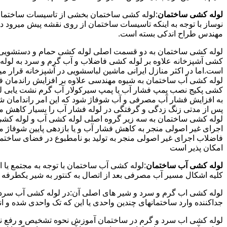
لوله کشی ساختمان
:لوله کشی ساختمان بخشی از تاسیسات ساختمان
نوساز با توجه به اینکه تاسیسات ساختمان از روی نقشه پیش میرود 
مهندس طراح اندکی بسته است.
لوله کشی ساختمان به دو قسمت اصلی لوله کشی حمام و دستشویی و 
کشی آشپزخانه علاوه بر لوله کشی فاضلاب و آب گرم و سرد به لوله ک
است.اما در اکثر منازل ایرانی ماشین لباسشویی در آشپزخانه قرار م
لوله کشی آب ساختمان به شیوه مهندسی علاوه بر افزایش راندمان ف
کشی پکیج نصب پمپ فشار آب یا پمپ سیرکولار آب گرم نشت یابی لول
پس از مدتی زنگ زدگی و گرفتگی در لوله فشار آب را بسیار کاهش م
لوله کشی ساختمان به سه زیر گروه اصلی لوله کشی آب و لوله کشی 
اجرای غیر اصولی منجر به کاهش فشار آب و یا بازدهی پایین شوفاژ 
فاضلاب اجرای غیر اصولی منجر به تولید بو نامطبوع در فضای ساخ
امکان پذیر است
لوله کشی آب ساختمان
:لوله کشی آب ساختمان با توجه به مجتمع یا 
کلیه اشکال مسیر آب مصرفی بعد از اتصال به کنتور به شیر یکطرفه
لوله کشی اب گرم و سرد و شیر های اصلی آن:در لوله کشی آب سرد و 
جداکننده وارد ساختمانهای چندین واحدی یا این که تک واحدی شده و 
لوله کشی اب سرد و گرم در ساختمان آموزش نحوه تشخیص و رفع نم و