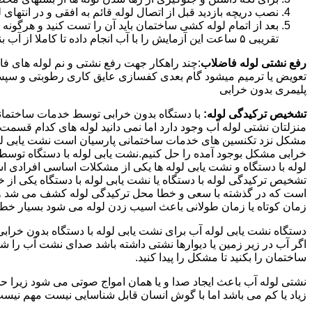
نصب دریچه بازدید قبل از اتصال لوله قائم به افقی و در انته
بعد از اتمام لوله کشی ساختمان باید آن را تست کنید و هرگونه
تقریبی ۵ ساعت این آزمایش را با آب انجام داده تا کاملا از آب بندی شدن سیستم فاضلاب اطمینان حاصل شود..
رفع نشتی لوله فاضلاب
:چند راهکار جهت رفع نشتی و نم لوله های ف
تعویض یا ترمیم میشود گام بعدی کفسازی عایق کاری رطوبتی و سپس ب
پلیمری بدون خرابی
تشخیص ترکیدگی لوله:
با دستگاه بدون خرابی توسط خدمات ساختمانی 
منزلتان نشتی لوله آب وجود دارد اما نمی دانید لوله های کدام قسم
مشکل نزد تکنسین های خدمات ساختمانی پارسیان است نشت یابی لوله ب
خرابی مشکل بوجود آمده را حل کنیم.نشت یابی لوله با دستگاه توس
لوله با دستگاه و نشت یابی لوله ها یکی از مشکلات اساسی افرادی
تشخیص ترکیدگی لوله با دستگاه یا نشت یابی لوله با دستگاه یکی از 
است که در گذشته با سعی و خطا محل ترکیدگی لوله کشف می شد و خر
زمان کوتاه یا زمان طولانی باعث اسیب زدن لوله می شود بسیار خطر
دستگاه نشت یابی لوله آب برای نشت یابی لوله با دستگاه بدون خراب
اگر آب در زیر زمین یا دیوارها نشتی داشته باشد صدای نشت آب را 
ساختمان را بکنید تا مشکل را پیدا کنید.
نشتی لوله آب باعث ایجاد صدا و یا همان امواج صوتی می شود زیرا ح
زیاد یا کم می باشد اما با گوش انسان قابل شناسایی نیست مهم نیس