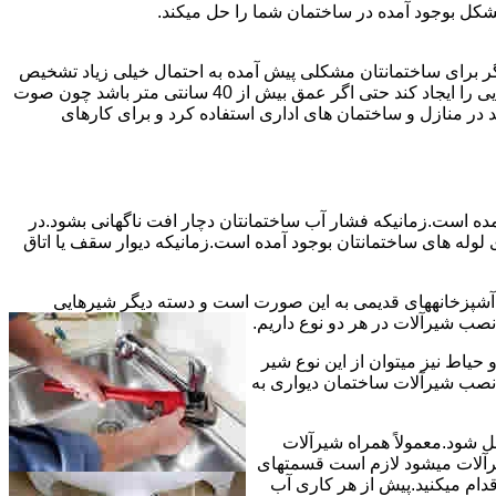
شکل بوجود آمده در ساختمان شما را حل میکند.
می توانند نشت یابی کنند و برای عمقی بالاتر از 40 سانت مناسب نیستند اما اگر برای ساختمانتان مشکلی پیش آمده به احتمال خیلی زیاد تشخیص
به درستی انجام می شود زیرا عمق ترکیدگی معمولاً در ساختمان ها بیش از 40 سانت نیست.البته اگر ترکیدگی یا نشتی لوله زیاد باشد و صدایی را ایجاد کند حتی اگر عمق بیش از 40 سانتی متر باشد چون صوت
ر منازل و ساختمان های اداری استفاده کرد و برای کارهای
مده است.زمانیکه فشار آب ساختمانتان دچار افت ناگهانی بشود.در
له های ساختمانتان بوجود آمده است.زمانیکه دیوار سقف یا اتاق
و آشپزخانههای قدیمی به این صورت است و دسته دیگر شیرهایی
ب شیرآلات در هر دو نوع داریم.
یاط نیز میتوان از این نوع شیر
 نصب شیرآلات ساختمان دیواری به
ل شود.معمولاً همراه شیرآلات
یرآلات میشود لازم است قسمتهای
قدام میکنید.پیش از هر کاری آب