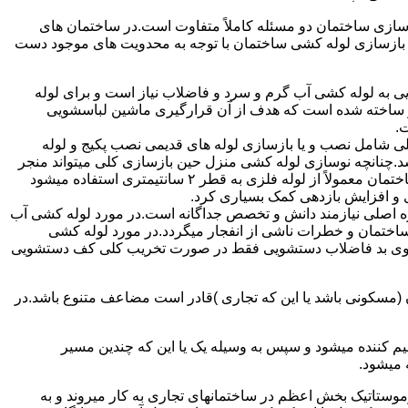
ازی ساختمان دو مسئله کاملاً متفاوت است.در ساختمان های
در بازسازی لوله کشی ساختمان با توجه به محدویت های موجود دست
به لوله کشی آب گرم و سرد و فاضلاب نیاز است و برای لوله
 نیز ساخته شده است که هدف از آن قرارگیری ماشین لباسشویی
.
 شامل نصب و یا بازسازی لوله های قدیمی نصب پکیج و لوله
.چنانچه نوسازی لوله کشی منزل حین بازسازی کلی میتواند منجر
به افزایش فشار آب مصرفی و آب شوفاژ شود که این امر راندامان شوفاژ در منزل را افزایش میدهد.از آنجایی که برای لوله کشی داخلی ساختمان معمولاً از لوله فلزی به قطر ۲ سانتیمتری استفاده میشود
 و افزایش بازدهی کمک بسیاری کرد.
ه اصلی نیازمند دانش و تخصص جداگانه است.در مورد لوله کشی آب
ساختمان و خطرات ناشی از انفجار میگردد.در مورد لوله کشی
فع بوی بد فاضلاب دستشویی فقط در صورت تخریب کلی کف دستشویی
ن (مسکونی باشد یا این که تجاری )قادر است مضاعف متنوع باشد.در
م کننده میشود و سپس به وسیله یک یا این که چندین مسیر
 میشود.
ستاتیک بخش اعظم در ساختمانهای تجاری به کار میروند و به