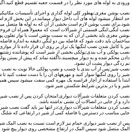
ورودی به لوله های مورد نظر را در قسمت جعبه تقسیم قطع کنید.اگ
نصب بوشن مغزی:بهطور کلی لوله گذاری و اجرای تأسیسات مکانیکی پ
حد انتظار میشود لوله های آب داخل دیوار میمانند.در این بخش لازم
شود.برای نصب بوشن لازم است بخشی از آن که به لوله ها متصل میشود 
نصب لنگی:لنگی قسمتی از شیرآلات است که معمولاً همراه آن فروخته
بوشن مغزی باید بخشی از آن که به سمت بوشن است با نوار تفلون پو
ساختمان باید دقت شود که فاصله بین دو لنگی دقیقه به اندازه فاصله بین
نیز با کامل شدن نصب لنگیها یک تراز بر روی آن قرار داده تا از موازی ب
نصب پولکی و آب بندی:پولکی بخشی از شیر است که پوشاننده زشتیه
دادن محکم شده و به دیوار میچسبند.ناگفته نماند که پیش از بستن پول
نم زدگی دیوار پشت آن نشود.
نصب شیر:پس از آب بندی با چسب و نصب پولکی حالا نوبت به نصب ش
شیر را روی لنگیها سوار کنید و مهرههای آن را با دست سفت کنید تا
ابتدا با استفاده از آچار فرانسه یک مهره کمی سفت میشود سپس هم
شیر و یا در بدترین شرایط شکستن شیر شود.
نصب کردن متعلقات شیرآلات دیواری:امتحان کردن پس از نصب شیرآلات 
دارد و از جایی در اتصالات آن نشتی نداشته باشد.
نصب کردن متعلقات شیرآلات دیواری:در انتها نیز باید گفت نصب شیر
جایی مناسب در دسترس با فاصله کمی از شیر در ارتفاعی که شلنگ با 
پس از نصب شیر دیواری حمام نیز لازم است نسبت به نصب المک شیر
المک متصل شود سپس المک در ارتفاع مشخصی روی دیوار پیچ شود با 