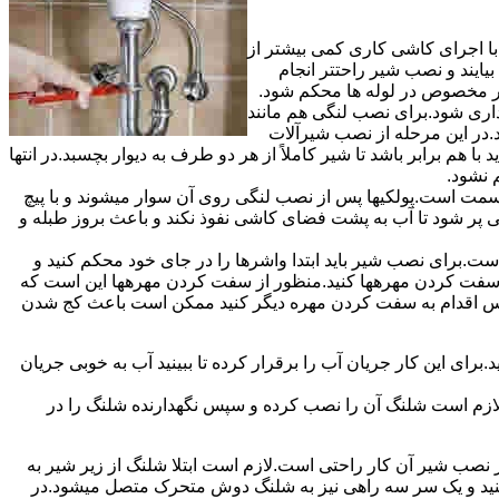
ا اجرای کاشی کاری کمی بیشتر از
ایند و نصب شیر راحتتر انجام
چار مخصوص در لوله ها محکم شود.
اری شود.برای نصب لنگی هم مانند
.در این مرحله از نصب شیرآلات
ا هم برابر باشد تا شیر کاملاً از هر دو طرف به دیوار بچسبد.در انتها
م نشود.
مت است.پولکیها پس از نصب لنگی روی آن سوار میشوند و با پیچ
گی پر شود تا آب به پشت فضای کاشی نفوذ نکند و باعث بروز طبله و
برای نصب شیر باید ابتدا واشرها را در جای خود محکم کنید و
 به سفت کردن مهرهها کنید.منظور از سفت کردن مهرهها این است که
سپس اقدام به سفت کردن مهره دیگر کنید ممکن است باعث کج شدن
ی این کار جریان آب را برقرار کرده تا ببینید آب به خوبی جریان
لازم است شلنگ آن را نصب کرده و سپس نگهدارنده شلنگ را در
ب شیر آن کار راحتی است.لازم است ابتلا شلنگ از زیر شیر به
کنید و یک سر سه راهی نیز به شلنگ دوش متحرک متصل میشود.در