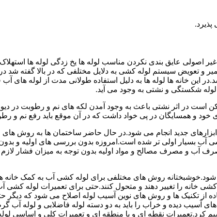
پذیرد.
یر اصولی عایق بندی نکردن مناسب لوله ها یخ زدگی لوله ها استهلاک ل
میر و تعویض سیستم لوله کشی به دلایل مختلفی که در بالا گفته شد 
ر این خانه ها لوله ها به دلیل استفاده طولانی مدت از لوله های آ
وله شکستگی و نشتی به وجود می آید.
کن است در اثر نشتی باعث به وجود آمدن لکه های نم و رطوبت در دی
ود و همسایگان در پی خواد داشت که در آن موقع باید رفع نم و رطوب
ابزارهای جدید انجام می شود.در حال حاضر ساختمان ها به روش های 
 آب بسیار اولی تر شده است.امروزه بدون بررسی های اولیه و بدون
 آب و مصرف مصالح و مواد اولیه بدون توجه به میزان فشار لازم د
ی شود.خوشبختانه روش های مختلفی برای لوله کشی آب به کمک خانه ها
ه کشی خانه را تغییر دهند و متحول کنند.حتی برای تعمیرات لوله کشی 
اده از تکنیک ها و روش های نوین آسیب لوله اصلاح می شود که دیگر حت
ه های آسیب دیده و خراب را باید به دو دسته لوله فاضلابی و لوله آب گ
سیم کرد.تعمیرات نقطه ای و یا منطقه ای و تعمیرات کلی و اساسی لول