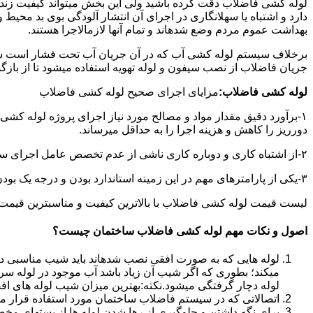
لوله کشی فاضلاب دقت کرده باشید ولی این بخش میتواند کیفیت زندگ
دارد و اشتباه یا سهلانگاری در اجرای آن انتشار آلودگی بوی بد محی
بهداشت عموم مردم وضع شدهاند و تمام آنها لازمالاجرا هستند.
برخلاف سیستم لوله کشی آب که در آن جریان آب تحت فشار است سی
جریان فاضلاب از نصب سیفون و لوله تهویه استفاده میشود تا از با
لوله کشی فاضلاب:
مزایای اجرای صحیح لوله کشی فاضلاب
۱-برآورد دقیق مقدار مواد و مصالح مورد نیاز اجرای پروژه لوله کشی
دورریز را کاهش و هزینه اجرا را به حداقل میرساند.
۲-از اشتباه کاری و دوباره کاری ناشی از عدم تخصص عامل اجرای سیستم فاضلاب جلوگیری میشود.
۳-یکی از پارامترهای مهم در این زمینه استاندارد بودن و درجه یک بودن لوازم تاسیسات بهداشتی است که افزایش طول عمر سیستم فاضلاب را در پی خواهد داشت.
لیست قیمت لوله کشی فاضلاب با بالاترین کیفیت و مناسبترین قیمت به صورت 24 ساعته 
اصول و نکات مهم لوله کشی فاضلاب ساختمان چیست؟
لوله هایی که به صورت افقی نصب شدهاند باید شیب مناسبی داش
میکند؛ بطوری که اگر شیب آن زیاد باشد آب موجود در لوله سر
لوله دچار گرفتگی میشود.نکته:بهترین میزان شیب لوله های افقی «۲ درجه
اتصالاتی که در سیستم فاضلاب ساختمان مورد استفاده قرار میگیرد «۴۵ در
برای نگه داشتن و جلوگیری از رها شدن لوله ها از بستهای مخ