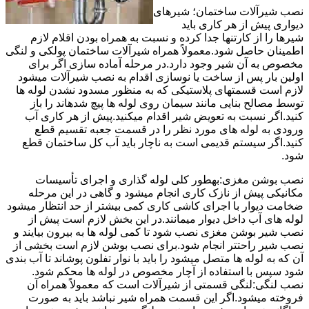
نصب شیرآلات ساختمان؛ شیرهای
دیواری پیش از هر کاری باید
شیرها را از کارتنها جدا کرده و نسبت به همراه بودن اقلام لازم
اطمینان حاصل شود.معمولاً همراه شیرآلات ساختمان پولکی و لنگی
مخصوص به آن شیر وجود دارد.در مرحله آماده سازی اگر برای
اولین بار پس از ساخت یا نوسازی اقدام به نصب شیرآلات میشود
لازم است قسمتهای پلاستیکی که به منظور مسدود نشدن لوله ها
توسط مصالح بنایی مانند سیمان روی لوله ها پیچ شدهاند را باز
کنید.اگر نسبت به تعویض شیر اقدام میکنید.پیش از هر کاری آب
ورودی به لوله های مورد نظر را در قسمت جعبه تقسیم قطع
کنید.اگر سیستم قدیمی است به ناچار باید آب کل ساختمان قطع
شود.
نصب بوشن مغزی:بهطور کلی لوله گذاری و اجرای تأسیسات
مکانیکی پیش از نازک کاری انجام میشود و گاهی در این مرحله
ضخامت دیوار با اجرای کاشی کاری کمی بیشتر از حد انتظار میشود
لوله های آب داخل دیوار میمانند.در این بخش لازم است پیش از
نصب شیر بوشن مغزی نصب شود تا کمی لوله ها به بیرون بیایند و
نصب شیر راحتتر انجام شود.برای نصب بوشن لازم است بخشی از
آن که به لوله ها متصل میشود را باید با نوار تفلون پوشاند تا آب بندی
شود سپس با استفاده از آچار مخصوص در لوله ها محکم شود.
نصب لنگی:لنگی قسمتی از شیرآلات است که معمولاً همراه آن
فروخته میشود.اگر این قسمت همراه شیر نباشد باید به صورت