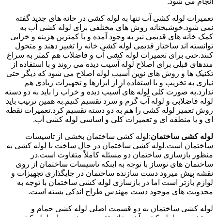
انجام می شود.
تعمیرات لوله کشی آب تنها به لوله کشی در خانه های جدید گفته
نمی شود.خوشبختانه روش های مختلفی برای لوله کشی آب به
کمک خانه های قدیمی نیز به وجود آمده و با کمترین هزینه و خرابی
توانسته اند ساختار قدیمی لوله کشی خانه را تغییر دهند و متحول
کنند.حتی برای تعمیرات لوله کشی آب و فاضلاب هم کمتر به سراغ
متدهای قبلی برای اصلاح لوله آسیب دیده می روند و با استفاده از
تکنیک ها و روش های نوین آسیب لوله اصلاح می شود که دیگر حتی
نیازی به تخریب و یا استفاده از از ابزارها و تجهیزات زیادی هم
ندارد.به صورت کلی لوله های آسیب دیده و خراب را باید به دو دسته
لوله فاضلابی و لوله آب گرم و سرد تقسیم کنیم.به همین ترتیب باید
روش تعمیر لوله کشی را هم به دو دسته تقسیم کرد.تعمیرات نقطه
ای و یا منطقه ای و تعمیرات کلی و اساسی لوله کشی آب.
لوله کشی ساختمان
:لوله کشی ساختمان بخشی از تاسیسات
ساختمان است.لوله کشی ساختمان در حال ساخت با لوله کشی به
منظور بازسازی ساختمان دو مسئله کاملاً متفاوت است.در
ساختمان های نوساز با توجه به اینکه تاسیسات ساختمان از روی
نقشه پیش میرود دست سازنده ساختمان در جایگذاری تجهیزات و
لوازم بازتر است اما در بازسازی لوله کشی ساختمان با توجه به
محدویت های موجود دست مهندس طراح اندکی بسته است.
لوله کشی ساختمان به دو قسمت اصلی لوله کشی حمام و