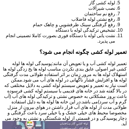
لوله کشی گاز
نصب شیرآلات
رفع نم ساختمان
رفع نشتی لوله فاضلاب
رفع گرفتگی سینک ظرفشویی و چاهک حمام
تشخیص ترکیدگی لوله با دستگاه
نشت یابی لوله با دستگاه فوری بصورت کاملا تضمینی انجام
می پذیرد.
تعمیر لوله کشی چگونه انجام می شود؟
تعمیر لوله کشی آب و یا تعویض آن مانند:پوسیدگی لوله ها لوله
کشی غیر اصولی عایق بندی نکردن مناسب لوله ها یخ زدگی لوله ها
استهلاک لوله ها به مرور زمان بر اثر استفاده طولانی مدت گرفتگی
لوله ها و افزایش فشار ناگهانی در لوله های آب می شود.ممکن
است نیاز به تعمیر و تعویض سیستم لوله کشی به دلایل مختلفی که
در بالا گفته شد در خانه های قدیمی با سیستم لوله کشی فرسوده
باعث بروز مشکلاتی به خصوص نشتی و ترکیدگی لوله های آب (آب
گرم و آب سرد)می باشد.در این خانه ها لوله ها به دلیل استفاده
طولانی مدت از لوله های آب قرار داشتن در هوای بیرون از منزل
مخصوصا محیط های خیلی خشک و یا خیلی سرد باعث گرفتگی و
دچار پوسیدگی و در قسمتی از لوله شکستگی و نشتی به وجود می
آید.