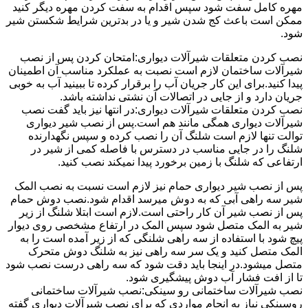
مهره کامل سفت شود سپس اقدام به سفت کردن مهره دیگر کنید
ممکن است باعث کج شدن شیر و یا در بدترین شرایط شکستن شیر
شود.
نصب کردن متعلقات شیرآلات دیواری:امتحان کردن پس از نصب
شیرآلات ساختمان لازم است نصبت به عملکرد مناسب آن اطمینان
پیدا کنید.برای این کار جریان آب را برقرار کرده تا ببینید آب به خوبی
جریان دارد و از جایی در اتصالات آن نشتی نداشته باشد.
نصب کردن متعلقات شیرآلات دیواری:در انتها نیز باید گفت نصب
شیرآلات دیواری همگی مانند هم است.پس از نصب شیر دیواری
توالت تنها لازم است شلنگ آن را نصب کرده و سپس نگهدارنده
شلنگ را در جایی مناسب در دسترس با فاصله کمی از شیر در
ارتفاعی که شلنگ با زمین برخورد پیدا نمیکند نصب کنید.
پس از نصب شیر دیواری حمام نیز لازم است نسبت به نصب المک
شیر سه راهی آبی که به دوش میرسد اقدام شود.نصب دوش حمام
پس از نصب شیر آن کار راحتی است.لازم است ابتلا شلنگ از زیر
شیر به المک متصل شود سپس المک در ارتفاع مشخصی روی دیوار
پیچ شود با استفاده از سه راهی شلنگی که از زیر آمده است را به
المک متصل کنید و یک سر سه راهی نیز به شلنگ دوش متحرک
متصل میشود.در اینجا باید دقت شود که سه راهی درست نصب شود
تا از افت فشار آب دوش پیشگیری شود.
نصب شیرآلات ساختمانی رو سینکی:نصب شیرآلات ساختمانی
روسینکی نیاز به انجام مواردی که برای نصب شیرآلات دیواری گفته