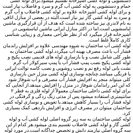
دستشویی و لوله کشی آشپزخانه تقسیم میشود.برای لوله کشی
حمام و دستشویی به لوله کشی آب گرم و سرد و فاضلاب نیاز است
و برای لوله کشی آشپزخانه علاوه بر لوله کشی فاضلاب و آب گرم
و سرد به لوله کشی گاز نیز نیاز است.البته در بعضی از منازل اتاقی
به نام لاندری نیز ساخته شده است که هدف از آن قرارگیری ماشین
لباسشویی است.اما در اکثر منازل ایرانی ماشین لباسشویی در
آشپزخانه قرار میگیرد که از نظر طراحی معماری و زیبایی شناسی
کاری کاملاً غلط است.
لوله کشی آب ساختمان به شیوه مهندسی علاوه بر افزایش راندمان
فشار آب باعث مصرف بهینه آب میگردد.لوله کشی ساختمان به
طور کلی شامل نصب و یا بازسازی لوله های قدیمی نصب پکیج و
لوله کشی پکیج نصب پمپ فشار آب یا پمپ سیرکولار آب گرم
نشت یابی لوله رفع نم و نصب روشویی و نصب کاسه توالت ایرانی
یا فرنگی میباشد.چنانچه نوسازی لوله کشی منزل حین بازسازی
کلی میتواند منجر به افزایش فشار آب مصرفی و آب شوفاژ شود
که این امر راندامان شوفاژ در منزل را افزایش میدهد.از آنجایی که
برای لوله کشی داخلی ساختمان معمولاً از لوله فلزی به قطر ۲
سانتیمتری استفاده میشود پس از مدتی زنگ زدگی و گرفتگی در
لوله فشار آب را بسیار کاهش میدهد.با تعویض و نوسازی لوله کشی
ساختمان میتوان در مصرف انرژی و افزایش بازدهی کمک بسیاری
کرد.
لوله کشی ساختمان به سه زیر گروه اصلی لوله کشی آب و لوله
کشی گاز و لوله کشی فاضلاب تقسیم بندی میشود.هر کدام از این
سه گروه اصلی نیازمند دانش و تخصص جداگانه است.در مورد لوله