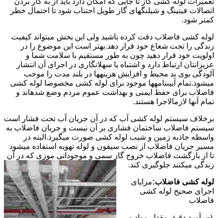
تعمیرات لوله کشی گاز تا جایی که امکان دارد باید از به کار بردن
اتصالات فیتینگ و شیلنگهای گاز طویل اجتناب شود تا احتمال خطر
کمتر شود.
لوله کشی فاضلاب دقت کرده باشید ولی این بخش میتواند کیفیت
زندگی را تحت شعاع خود قرار دهد.بهتر است این موضوع را در
اولویت خود قرار دهید چون به طور مستقیم با سلامت شما و
عزیزانتان ارتباط دارد و اشتباه یا سهلانگاری در اجرای آن انتشار
آلودگی بوی بد محیط و افزایش هزینهها در بلند مدت را موجب
میشود.تمام آییننامهها موجود برای لوله کشی مخصوصا لوله کشی
فاضلاب برای حفظ ایمنی و بهداشت عموم مردم وضع شدهاند و
تمام آنها لازمالاجرا هستند.
برخلاف سیستم لوله کشی آب که در آن جریان آب تحت فشار است
سیستم فاضلاب ساختمان فشاری بر آن نیست و جریان فاضلاب به
واسطه جاذبه زمین و شیب لوله کشی صورت میگیرد.البته در
مسیر جریان فاضلاب از نصب سیفون و لوله تهویه استفاده میشود
تا از بازگشت فاضلاب خروج گاز سمی و موجوداتی موزی که در آن
زندگی میکنند جلوگیری کند.
لوله کشی فاضلاب:
مزایای
اجرای صحیح لوله کشی
فاضلاب
۱-برآورد دقیق مقدار مواد و