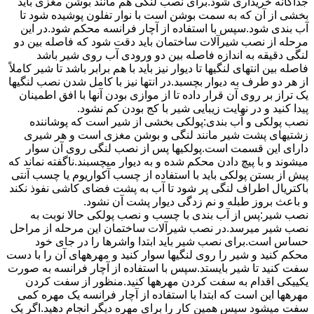
جداگانه خریداری شود.برای نصب لنگی هم مانند بوشن مغزی باید
بخشی از آن که به سمت بوشن است با نوار تفلون پوشیده شود تا
آب بندی شود.سپس با استفاده از آچار فرانسه محکم شود.در این
مرحله از نصب شیرآلات ساختمان باید دقت شود که فاصله بین دو
لنگی دقیقه به اندازه فاصله بین دو ورودی آب روی شیر باشد
فاصله بین انتهای لنگیها تا دیوار نیز باید با هم برابر باشد تا شیر کاملاً
از هر دو طرف به دیوار بچسبد.در انتها نیز با کامل شدن نصب لنگیها
یک تراز بر روی آن قرار داده تا از موازی بودن آنها با افق اطمینان
پیدا کنید و در نهایت زیبایی شیر با کج بودن کم نشود.
نصب پولکی و آب بندی:پولکی بخشی از شیر است که پوشاننده
زشتیهای پشت شیر مانند لنگی و بوشن مغزی است و هر شیری
دارای این قسمت است.پولکیها پس از نصب لنگی روی آن سوار
میشوند و با پیچ دادن محکم شده و به دیوار میچسبند.ناگفته نماند که
پیش از بستن پولکی باید با استفاده از چسب آکواریوم یا چسب آنتی
باکتریال اطراف لنگی پر شود تا آب به پشت فضای کاشی نفوذ نکند
و باعث بروز طبله و نم زدگی دیوار پشت آن نشود.
نصب شیر:پس از آب بندی با چسب و نصب پولکی حالا نوبت به
نصب شیر میرسد.در نصب شیرآلات ساختمان این مرحله از مراحل
حساس است.برای نصب شیر باید ابتدا واشرها را در جای خود
محکم کنید و شیر را روی لنگیها سوار کنید و مهرههای آن را با دست
سفت کنید تا شیر بایستد.سپس با استفاده از آچار فرانسه به صورت
یکییکی اقدام به سفت کردن مهرهها کنید.منظور از سفت کردن
مهرهها این است که ابتدا با استفاده از آچار فرانسه یک مهره کمی
سفت میشود سپس همین کار را برای مهره دیگر انجام دهید.اگر یک