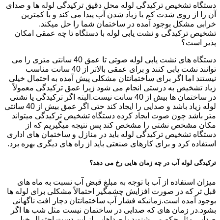
دستگاه تشخیص ترکیدگی لوله محل دقیق ترکیدگی لوله ها و صدای
آن را از روی شدت کم یا زیاد شدن آب پیدا می کند و با کمترین
خرابی مشکل بوجود آمده در ساختمان شما را حل میکند.
تشخیص ترکیدگی و نشت یابی لوله با دستگاه تا چه عمقی امکان
پذیر است؟
دستگاه های نشت یابی لوله صوتی تا عمق 40 سانتی متری را می
توانند نشت یابی کنند و برای عمقی بالاتر از 40 سانت مناسب
نیستند اما اگر برای ساختمانتان مشکلی پیش آمده به احتمال خیلی
زیاد تشخیص به درستی انجام می شود زیرا عمق ترکیدگی معمولاً
در ساختمان ها بیش از 40 سانت نیست.البته اگر ترکیدگی یا نشتی
لوله زیاد باشد و صدایی را ایجاد کند حتی اگر عمق بیش از 40 سانتی
متر باشد چون صوت ایجاد کرده دستگاه تشخیص ترکیدگی میتواند
مکان مشخص نشتی را مشخص کند پس نتیجه میگیریم که از
دستگاه تشخیص ترکیدگی لوله باید در منازل و ساختمان های اداری
استفاده کرد و برای کارهای صنعتی باید از راه های دیگری بهره برد.
ترکیدگی لوله آب در چه زمان هایی رخ می دهد؟
میزان استفاده از آب با توجه به مبلغ قبض آب نسبت به ماه های
قبل تر که در صورت افزایش چشمگیر احتمالاً مشکلی برای لوله ها
بوجود آمده است.زمانیکه فشار آب ساختمانتان دچار افت ناگهانی
بشود.در زمان های که صدایی در ساختمان نیست مثل شب ها اگر
صدایی مثل چکه می شنوید یا صداهایی از این دست احتمال خیلی