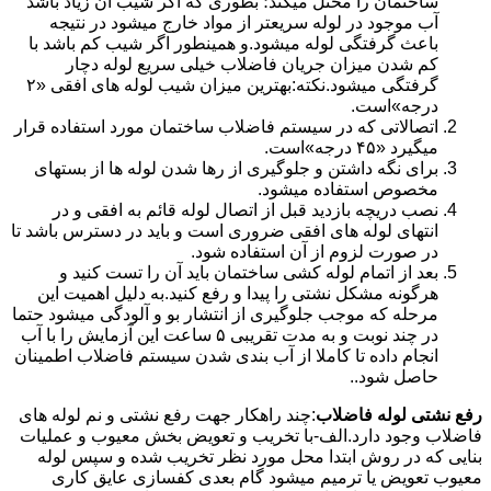
ساختمان را مختل میکند؛ بطوری که اگر شیب آن زیاد باشد
آب موجود در لوله سریعتر از مواد خارج میشود در نتیجه
باعث گرفتگی لوله میشود.و همینطور اگر شیب کم باشد با
کم شدن میزان جریان فاضلاب خیلی سریع لوله دچار
گرفتگی میشود.نکته:بهترین میزان شیب لوله های افقی «۲
درجه»است.
اتصالاتی که در سیستم فاضلاب ساختمان مورد استفاده قرار
میگیرد «۴۵ درجه»است.
برای نگه داشتن و جلوگیری از رها شدن لوله ها از بستهای
مخصوص استفاده میشود.
نصب دریچه بازدید قبل از اتصال لوله قائم به افقی و در
انتهای لوله های افقی ضروری است و باید در دسترس باشد تا
در صورت لزوم از آن استفاده شود.
بعد از اتمام لوله کشی ساختمان باید آن را تست کنید و
هرگونه مشکل نشتی را پیدا و رفع کنید.به دلیل اهمیت این
مرحله که موجب جلوگیری از انتشار بو و آلودگی میشود حتما
در چند نوبت و به مدت تقریبی ۵ ساعت این آزمایش را با آب
انجام داده تا کاملا از آب بندی شدن سیستم فاضلاب اطمینان
حاصل شود..
رفع نشتی لوله فاضلاب
:چند راهکار جهت رفع نشتی و نم لوله های
فاضلاب وجود دارد.الف-با تخریب و تعویض بخش معیوب و عملیات
بنایی که در روش ابتدا محل مورد نظر تخریب شده و سپس لوله
معیوب تعویض یا ترمیم میشود گام بعدی کفسازی عایق کاری