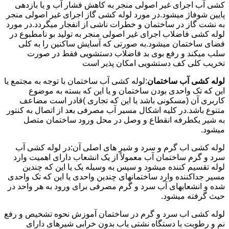
کشی آب اجرای غیر اصولی منجر به کاهش فشار آب و یا بازدهی
پایین شوفاژ میشود.در مورد لوله کشی گاز اجرای غیر اصولی منجر
به نشت گاز در ساختمان و خطرات ناشی از انفجار میگردد.در مورد
لوله کشی فاضلاب اجرای غیر اصولی منجر به تولید بو نامطبوع در
فضای ساختمان میشود.به صورتی که آسایش ساکنین را به کلی
سلب میکند و رفع بوی بد فاضلاب دستشویی فقط در صورت
تخریب کلی کف دستشویی امکان پذیر است
لوله کشی آب ساختمان
:لوله کشی آب ساختمان با توجه به مجتمع یا
این که تک واحدی بودن ساختمان و یا این که بسته به موضوع
کاربری آن (مسکونی باشد یا این که تجاری )قادر است مضاعف
متنوع باشد.در کلیه اشکال مسیر آب مصرفی بعد از اتصال به کنتور
به شیر یکطرفه انقطاع و وصل در محل ورود ساختمان متصل
میشود.
لوله کشی اب گرم و سرد و شیر های اصلی آن:در لوله کشی آب
سرد و گرم ساختمان آب معمولاً از یک انشعاب دارای اهمیت وارد
لوله تقسیم کننده میشود و سپس به وسیله یک یا این که چندین
مسیر جداکننده وارد ساختمانهای چندین واحدی یا این که تک واحدی
شده و انشعابهای آب سرد و گرم مصرفی برای ورود به هر واحد در
حیث گرفته میشود.
لوله کشی اب سرد و گرم در ساختمان آموزش نحوه تشخیص و رفع
نم و رطوبت با دستگاه نشتی یاب بدون خرابی شیرهای دارای