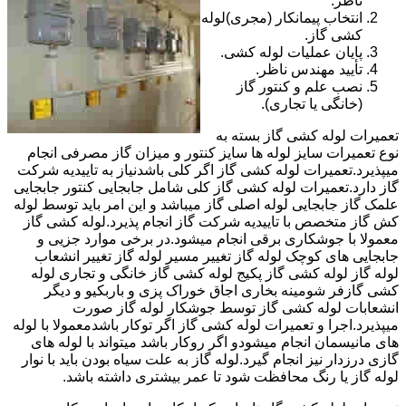
ناظر.
انتخاب پیمانکار (مجری)لوله
کشی گاز.
پایان عملیات لوله کشی.
تأیید مهندس ناظر.
نصب علم و کنتور گاز
(خانگی یا تجاری).
تعمیرات لوله کشی گاز بسته به
نوع تعمیرات سایز لوله ها سایز کنتور و میزان گاز مصرفی انجام
میپذیرد.تعمیرات لوله کشی گاز اگر کلی باشدنیاز به تاییدیه شرکت
گاز دارد.تعمیرات لوله کشی گاز کلی شامل جابجایی کنتور جابجایی
علمک گاز جابجایی لوله اصلی گاز میباشد و این امر باید توسط لوله
کش گاز متخصص با تاییدیه شرکت گاز انجام پذیرد.لوله کشی گاز
معمولا با جوشکاری برقی انجام میشود.در برخی موارد جزیی و
جابجایی های کوچک لوله گاز تغییر مسیر لوله گاز تغییر انشعاب
لوله گاز لوله کشی گاز پکیج لوله کشی گاز خانگی و تجاری لوله
کشی گازفر شومینه بخاری اجاق خوراک پزی و باربکیو و دیگر
انشعابات لوله کشی گاز توسط جوشکار لوله گاز صورت
میپذیرد.اجرا و تعمیرات لوله کشی گاز اگر توکار باشدمعمولا با لوله
های مانیسمان انجام میشودو اگر روکار باشد میتواند با لوله های
گازی درزدار نیز انجام گیرد.لوله گاز به علت سیاه بودن باید با نوار
لوله گاز یا رنگ محافظت شود تا عمر بیشتری داشته باشد.