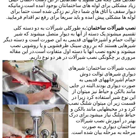
زیاد مشکلی برای لوله های ساختمانتان بوجود آمده است.زمانیکه
دیوار سقف یا اتاق های شما دچار نم زدگی شده است حتماً برای
لوله ها مشکلی پیش آمده و باید سریعاً برای رفع نم اقدام فرمایید.
نصب شیرآلات ساختمان:
به طورکلی شیرآلات به دو دسته کلی
تقسیم میشوند.یک دسته از آنها به دیوار متصل میشوند که شیر
توالت حمام و آشپزخانههای قدیمی به این صورت است و دسته دیگر
شیرهایی هستند که بر روی سینک ظرفشویی و یا روشویی نصب
میشوند و نحوه نصب آنها با دسته اول متفاوت است.در این مقاله
مروری بر چگونگی نصب شیرآلات در هر دو نوع داریم.
نصب شیرآلات ساختمان؛ شیرهای
دیواری شیرهای توالت دوش
حمام آشپزخانههای قدیمی به
صورت دیواری بودند.البته در جایی
مانند بالکن و حیاط نیز میتوان از
این نوع شیر استفاده کرد زیرا در
قسمت زیر آن میتوان شلنگ نصب
کرد و در محیطهایی مانند بالکن و
حیاط شلنگ نیاز میشود.برای درک
بهتر در آموزش نصب شیرآلات
ساختمان دیواری به صورت
مرحله به مرحله بیان شده است.