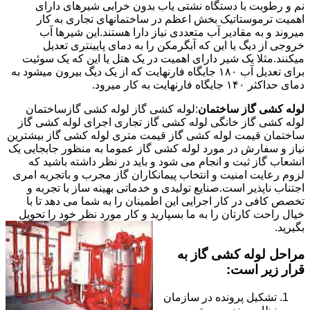
نم و رطوبت با دستگاه نشتی یاب بدون خرابی شیرهای دارای
اهمیت ترموستاتیک بخش اعظم در ساختمانهای تجاری به کار
میروند و به مقادیر آب متعددی نیاز دارا هستند.این شیرها آب
خروجی از دیگ یا این که آبگرمکن را به دمای پایینتری تعدیل
میکنند.مثلا یک شیر دارای اهمیت در یک هتل یا این که یک سوئیت
برای تعدیل آب ۱۸۰ جایگاه فارنهایت که از یک دیگ بیرون میشود به
دمای حداکثر ۱۴۰ جایگاه فارنهایت به کار میرود.
لوله کشی گاز ساختمان
:لوله کشی گاز لوله کشی گازساختمان
لوله کشی گاز خانگی لوله کشی گاز تجاری اجرای لوله کشی گاز
ساختمان قیمت لوله کشی گاز قیمت متری لوله کشی گاز بیشترین
نیاز و سفارش در مورد لوله کشی گاز عموما به منظور جابجایی یک
انشعاب گاز ثبت و انجام می شود و باید در نظر داشته باشید که
لزوم رعایت امنیت و انتخاب پیمانکاران گاز مجرب و باتجربه امری
اجتناب ناپذیر است.صنایع تولیدی و خدماتی بهینه ساز با تجربه و
تخصص کافی در کار اجرایی این اطمینان را به شما می دهد تا با
خیال راحت کارتان را به ما بسپارید و کار مورد نظر خود را تحویل
بگیرید.
مراحل لوله کشی گاز به
قرار زیر است:
تشکیل پرونده در سازمان