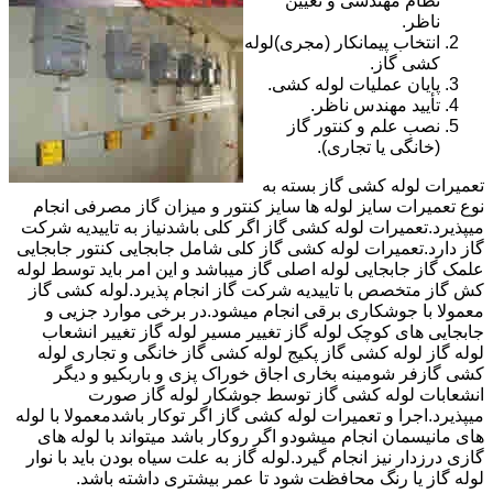
نظام مهندسی و تعیین
ناظر.
انتخاب پیمانکار (مجری)لوله
کشی گاز.
پایان عملیات لوله کشی.
تأیید مهندس ناظر.
نصب علم و کنتور گاز
(خانگی یا تجاری).
تعمیرات لوله کشی گاز بسته به
نوع تعمیرات سایز لوله ها سایز کنتور و میزان گاز مصرفی انجام
میپذیرد.تعمیرات لوله کشی گاز اگر کلی باشدنیاز به تاییدیه شرکت
گاز دارد.تعمیرات لوله کشی گاز کلی شامل جابجایی کنتور جابجایی
علمک گاز جابجایی لوله اصلی گاز میباشد و این امر باید توسط لوله
کش گاز متخصص با تاییدیه شرکت گاز انجام پذیرد.لوله کشی گاز
معمولا با جوشکاری برقی انجام میشود.در برخی موارد جزیی و
جابجایی های کوچک لوله گاز تغییر مسیر لوله گاز تغییر انشعاب
لوله گاز لوله کشی گاز پکیج لوله کشی گاز خانگی و تجاری لوله
کشی گازفر شومینه بخاری اجاق خوراک پزی و باربکیو و دیگر
انشعابات لوله کشی گاز توسط جوشکار لوله گاز صورت
میپذیرد.اجرا و تعمیرات لوله کشی گاز اگر توکار باشدمعمولا با لوله
های مانیسمان انجام میشودو اگر روکار باشد میتواند با لوله های
گازی درزدار نیز انجام گیرد.لوله گاز به علت سیاه بودن باید با نوار
لوله گاز یا رنگ محافظت شود تا عمر بیشتری داشته باشد.