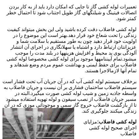
تعمیرات لوله کشی گاز تا جایی که امکان دارد باید از به کار بردن
اتصالات فیتینگ و شیلنگهای گاز طویل اجتناب شود تا احتمال خطر
کمتر شود.
لوله کشی فاضلاب دقت کرده باشید ولی این بخش میتواند کیفیت
زندگی را تحت شعاع خود قرار دهد.بهتر است این موضوع را در
اولویت خود قرار دهید چون به طور مستقیم با سلامت شما و
عزیزانتان ارتباط دارد و اشتباه یا سهلانگاری در اجرای آن انتشار
آلودگی بوی بد محیط و افزایش هزینهها در بلند مدت را موجب
میشود.تمام آییننامهها موجود برای لوله کشی مخصوصا لوله کشی
فاضلاب برای حفظ ایمنی و بهداشت عموم مردم وضع شدهاند و
تمام آنها لازمالاجرا هستند.
برخلاف سیستم لوله کشی آب که در آن جریان آب تحت فشار است
سیستم فاضلاب ساختمان فشاری بر آن نیست و جریان فاضلاب به
واسطه جاذبه زمین و شیب لوله کشی صورت میگیرد.البته در
مسیر جریان فاضلاب از نصب سیفون و لوله تهویه استفاده میشود
تا از بازگشت فاضلاب خروج گاز سمی و موجوداتی موزی که در آن
زندگی میکنند جلوگیری کند.
لوله کشی فاضلاب:
مزایای
اجرای صحیح لوله کشی
فاضلاب