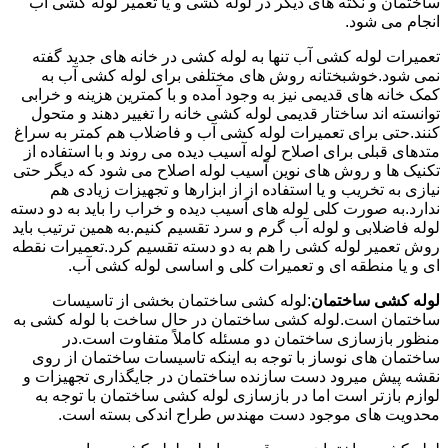
ساختمان و نکته های دیگر در لوله کشی و یا تعمیر لوله کشی آب
انجام می شود.
تعمیرات لوله کشی آب تنها به لوله کشی در خانه های جدید گفته
نمی شود.خوشبختانه روش های مختلفی برای لوله کشی آب به
کمک خانه های قدیمی نیز به وجود آمده و با کمترین هزینه و خرابی
توانسته اند ساختار قدیمی لوله کشی خانه را تغییر دهند و متحول
کنند.حتی برای تعمیرات لوله کشی آب و فاضلاب هم کمتر به سراغ
متدهای قبلی برای اصلاح لوله آسیب دیده می روند و با استفاده از
تکنیک ها و روش های نوین آسیب لوله اصلاح می شود که دیگر حتی
نیازی به تخریب و یا استفاده از از ابزارها و تجهیزات زیادی هم
ندارد.به صورت کلی لوله های آسیب دیده و خراب را باید به دو دسته
لوله فاضلابی و لوله آب گرم و سرد تقسیم کنیم.به همین ترتیب باید
روش تعمیر لوله کشی را هم به دو دسته تقسیم کرد.تعمیرات نقطه
ای و یا منطقه ای و تعمیرات کلی و اساسی لوله کشی آب.
لوله کشی ساختمان
:لوله کشی ساختمان بخشی از تاسیسات
ساختمان است.لوله کشی ساختمان در حال ساخت با لوله کشی به
منظور بازسازی ساختمان دو مسئله کاملاً متفاوت است.در
ساختمان های نوساز با توجه به اینکه تاسیسات ساختمان از روی
نقشه پیش میرود دست سازنده ساختمان در جایگذاری تجهیزات و
لوازم بازتر است اما در بازسازی لوله کشی ساختمان با توجه به
محدویت های موجود دست مهندس طراح اندکی بسته است.