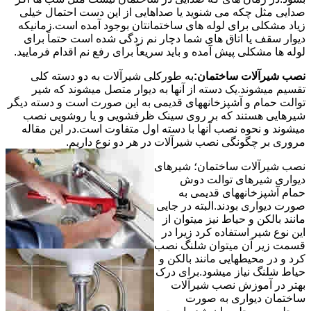
صدایی مثل چکه می شنوید یا صداهایی از این دست احتمال خیلی
زیاد مشکلی برای لوله های ساختمانتان بوجود آمده است.زمانیکه
دیوار سقف یا اتاق های شما دچار نم زدگی شده است حتماً برای
لوله ها مشکلی پیش آمده و باید سریعاً برای رفع نم اقدام فرمایید.
نصب شیرآلات ساختمان:
به طورکلی شیرآلات به دو دسته کلی
تقسیم میشوند.یک دسته از آنها به دیوار متصل میشوند که شیر
توالت حمام و آشپزخانههای قدیمی به این صورت است و دسته دیگر
شیرهایی هستند که بر روی سینک ظرفشویی و یا روشویی نصب
میشوند و نحوه نصب آنها با دسته اول متفاوت است.در این مقاله
مروری بر چگونگی نصب شیرآلات در هر دو نوع داریم.
نصب شیرآلات ساختمان؛ شیرهای
دیواری شیرهای توالت دوش
حمام آشپزخانههای قدیمی به
صورت دیواری بودند.البته در جایی
مانند بالکن و حیاط نیز میتوان از
این نوع شیر استفاده کرد زیرا در
قسمت زیر آن میتوان شلنگ نصب
کرد و در محیطهایی مانند بالکن و
حیاط شلنگ نیاز میشود.برای درک
بهتر در آموزش نصب شیرآلات
ساختمان دیواری به صورت