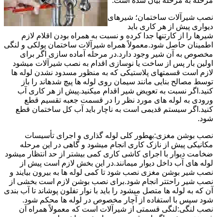
مرحله به مرحله بیان شده است.
نصب شیرآلات ساختمان؛ شیرهای
دیواری پیش از هر کاری باید
شیرها را از کارتنها جدا کرده و نسبت به همراه بودن اقلام لازم
اطمینان حاصل شود.معمولاً همراه شیرآلات ساختمان پولکی و لنگی
مخصوص به آن شیر وجود دارد.در مرحله آماده سازی اگر برای
اولین بار پس از ساخت یا نوسازی اقدام به نصب شیرآلات میشود
لازم است قسمتهای پلاستیکی که به منظور مسدود نشدن لوله ها
توسط مصالح بنایی مانند سیمان روی لوله ها پیچ شدهاند را باز
کنید.اگر نسبت به تعویض شیر اقدام میکنید.پیش از هر کاری آب
ورودی به لوله های مورد نظر را در قسمت جعبه تقسیم قطع
کنید.اگر سیستم قدیمی است به ناچار باید آب کل ساختمان قطع
شود.
نصب بوشن مغزی:بهطور کلی لوله گذاری و اجرای تأسیسات
مکانیکی پیش از نازک کاری انجام میشود و گاهی در این مرحله
ضخامت دیوار با اجرای کاشی کاری کمی بیشتر از حد انتظار میشود
لوله های آب داخل دیوار میمانند.در این بخش لازم است پیش از
نصب شیر بوشن مغزی نصب شود تا کمی لوله ها به بیرون بیایند و
نصب شیر راحتتر انجام شود.برای نصب بوشن لازم است بخشی از
آن که به لوله ها متصل میشود را باید با نوار تفلون پوشاند تا آب بندی
شود سپس با استفاده از آچار مخصوص در لوله ها محکم شود.
نصب لنگی:لنگی قسمتی از شیرآلات است که معمولاً همراه آن