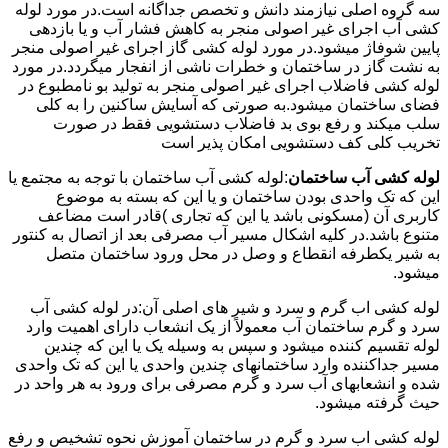
سه گروه اصلی نیازمند دانش و تخصص جداگانه است.در مورد لوله
کشی آب اجرای غیر اصولی منجر به کاهش فشار آب و یا بازدهی
پایین شوفاژ میشود.در مورد لوله کشی گاز اجرای غیر اصولی منجر
به نشت گاز در ساختمان و خطرات ناشی از انفجار میگردد.در مورد
لوله کشی فاضلاب اجرای غیر اصولی منجر به تولید بو نامطبوع در
فضای ساختمان میشود.به صورتی که آسایش ساکنین را به کلی
سلب میکند و رفع بوی بد فاضلاب دستشویی فقط در صورت
تخریب کلی کف دستشویی امکان پذیر است
لوله کشی آب ساختمان
:لوله کشی آب ساختمان با توجه به مجتمع یا
این که تک واحدی بودن ساختمان و یا این که بسته به موضوع
کاربری آن (مسکونی باشد یا این که تجاری )قادر است مضاعف
متنوع باشد.در کلیه اشکال مسیر آب مصرفی بعد از اتصال به کنتور
به شیر یکطرفه انقطاع و وصل در محل ورود ساختمان متصل
میشود.
لوله کشی اب گرم و سرد و شیر های اصلی آن:در لوله کشی آب
سرد و گرم ساختمان آب معمولاً از یک انشعاب دارای اهمیت وارد
لوله تقسیم کننده میشود و سپس به وسیله یک یا این که چندین
مسیر جداکننده وارد ساختمانهای چندین واحدی یا این که تک واحدی
شده و انشعابهای آب سرد و گرم مصرفی برای ورود به هر واحد در
حیث گرفته میشود.
لوله کشی اب سرد و گرم در ساختمان آموزش نحوه تشخیص و رفع