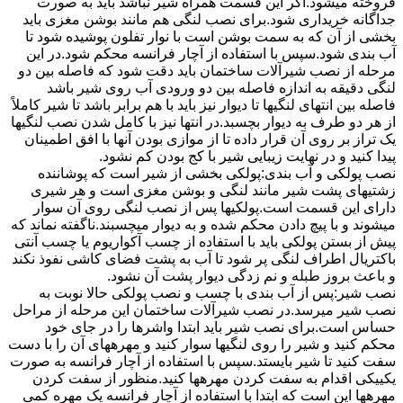
فروخته میشود.اگر این قسمت همراه شیر نباشد باید به صورت
جداگانه خریداری شود.برای نصب لنگی هم مانند بوشن مغزی باید
بخشی از آن که به سمت بوشن است با نوار تفلون پوشیده شود تا
آب بندی شود.سپس با استفاده از آچار فرانسه محکم شود.در این
مرحله از نصب شیرآلات ساختمان باید دقت شود که فاصله بین دو
لنگی دقیقه به اندازه فاصله بین دو ورودی آب روی شیر باشد
فاصله بین انتهای لنگیها تا دیوار نیز باید با هم برابر باشد تا شیر کاملاً
از هر دو طرف به دیوار بچسبد.در انتها نیز با کامل شدن نصب لنگیها
یک تراز بر روی آن قرار داده تا از موازی بودن آنها با افق اطمینان
پیدا کنید و در نهایت زیبایی شیر با کج بودن کم نشود.
نصب پولکی و آب بندی:پولکی بخشی از شیر است که پوشاننده
زشتیهای پشت شیر مانند لنگی و بوشن مغزی است و هر شیری
دارای این قسمت است.پولکیها پس از نصب لنگی روی آن سوار
میشوند و با پیچ دادن محکم شده و به دیوار میچسبند.ناگفته نماند که
پیش از بستن پولکی باید با استفاده از چسب آکواریوم یا چسب آنتی
باکتریال اطراف لنگی پر شود تا آب به پشت فضای کاشی نفوذ نکند
و باعث بروز طبله و نم زدگی دیوار پشت آن نشود.
نصب شیر:پس از آب بندی با چسب و نصب پولکی حالا نوبت به
نصب شیر میرسد.در نصب شیرآلات ساختمان این مرحله از مراحل
حساس است.برای نصب شیر باید ابتدا واشرها را در جای خود
محکم کنید و شیر را روی لنگیها سوار کنید و مهرههای آن را با دست
سفت کنید تا شیر بایستد.سپس با استفاده از آچار فرانسه به صورت
یکییکی اقدام به سفت کردن مهرهها کنید.منظور از سفت کردن
مهرهها این است که ابتدا با استفاده از آچار فرانسه یک مهره کمی