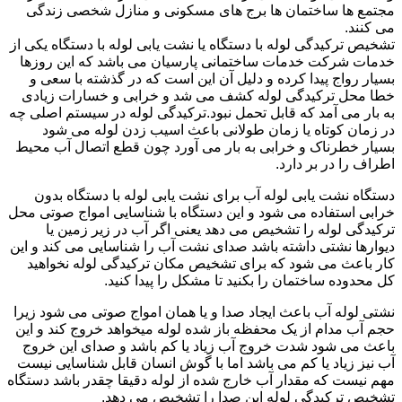
مجتمع ها ساختمان ها برج های مسکونی و منازل شخصی زندگی
می کنند.
تشخیص ترکیدگی لوله با دستگاه یا نشت یابی لوله با دستگاه یکی از
خدمات شرکت خدمات ساختمانی پارسیان می باشد که این روزها
بسیار رواج پیدا کرده و دلیل آن این است که در گذشته با سعی و
خطا محل ترکیدگی لوله کشف می شد و خرابی و خسارات زیادی
به بار می آمد که قابل تحمل نبود.ترکیدگی لوله در سیستم اصلی چه
در زمان کوتاه یا زمان طولانی باعث اسیب زدن لوله می شود
بسیار خطرناک و خرابی به بار می آورد چون قطع اتصال آب محیط
اطراف را در بر دارد.
دستگاه نشت یابی لوله آب برای نشت یابی لوله با دستگاه بدون
خرابی استفاده می شود و این دستگاه با شناسایی امواج صوتی محل
ترکیدگی لوله را تشخیص می دهد یعنی اگر آب در زیر زمین یا
دیوارها نشتی داشته باشد صدای نشت آب را شناسایی می کند و این
کار باعث می شود که برای تشخیص مکان ترکیدگی لوله نخواهید
کل محدوده ساختمان را بکنید تا مشکل را پیدا کنید.
نشتی لوله آب باعث ایجاد صدا و یا همان امواج صوتی می شود زیرا
حجم آب مدام از یک محفظه باز شده لوله میخواهد خروج کند و این
باعث می شود شدت خروج آب زیاد یا کم باشد و صدای این خروج
آب نیز زیاد یا کم می باشد اما با گوش انسان قابل شناسایی نیست
مهم نیست که مقدار آب خارج شده از لوله دقیقا چقدر باشد دستگاه
تشخیص ترکیدگی لوله این صدا را تشخیص می دهد.