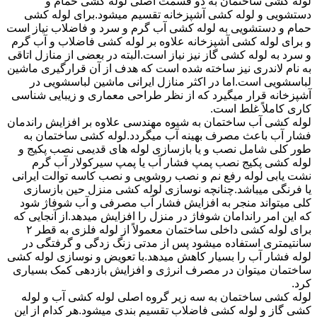
لوله کشی ساختمان به دو قسمت اصلی لوله کشی حمام و
دستشویی و لوله کشی آشپزخانه تقسیم میشود.برای لوله کشی
حمام و دستشویی به لوله کشی آب گرم و سرد و فاضلاب نیاز است
و برای لوله کشی آشپزخانه علاوه بر لوله کشی فاضلاب و آب گرم
و سرد به لوله کشی گاز نیز نیاز است.البته در بعضی از منازل اتاقی
به نام لاندری نیز ساخته شده است که هدف از آن قرارگیری ماشین
لباسشویی است.اما در اکثر منازل ایرانی ماشین لباسشویی در
آشپزخانه قرار میگیرد که از نظر طراحی معماری و زیبایی شناسی
کاری کاملاً غلط است.
لوله کشی آب ساختمان به شیوه مهندسی علاوه بر افزایش راندمان
فشار آب باعث مصرف بهینه آب میگردد.لوله کشی ساختمان به
طور کلی شامل نصب و یا بازسازی لوله های قدیمی نصب پکیج و
لوله کشی پکیج نصب پمپ فشار آب یا پمپ سیرکولار آب گرم
نشت یابی لوله رفع نم و نصب روشویی و نصب کاسه توالت ایرانی
یا فرنگی میباشد.چنانچه نوسازی لوله کشی منزل حین بازسازی
کلی میتواند منجر به افزایش فشار آب مصرفی و آب شوفاژ شود
که این امر راندامان شوفاژ در منزل را افزایش میدهد.از آنجایی که
برای لوله کشی داخلی ساختمان معمولاً از لوله فلزی به قطر ۲
سانتیمتری استفاده میشود پس از مدتی زنگ زدگی و گرفتگی در
لوله فشار آب را بسیار کاهش میدهد.با تعویض و نوسازی لوله کشی
ساختمان میتوان در مصرف انرژی و افزایش بازدهی کمک بسیاری
کرد.
لوله کشی ساختمان به سه زیر گروه اصلی لوله کشی آب و لوله
کشی گاز و لوله کشی فاضلاب تقسیم بندی میشود.هر کدام از این