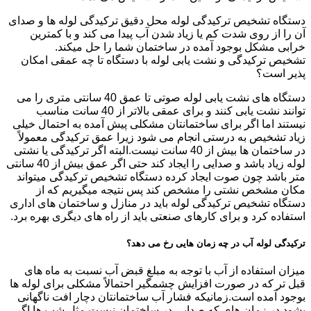
دستگاه تشخیص ترکیدگی لوله محل دقیق ترکیدگی لوله ها و صدای
آن را از روی شدت کم یا زیاد شدن آب پیدا می کند و با کمترین
خرابی مشکل بوجود آمده در ساختمان شما را حل میکند.
تشخیص ترکیدگی و نشت یابی لوله با دستگاه تا چه عمقی امکان
پذیر است؟
دستگاه های نشت یابی لوله صوتی تا عمق 40 سانتی متری را می
توانند نشت یابی کنند و برای عمقی بالاتر از 40 سانت مناسب
نیستند اما اگر برای ساختمانتان مشکلی پیش آمده به احتمال خیلی
زیاد تشخیص به درستی انجام می شود زیرا عمق ترکیدگی معمولاً
در ساختمان ها بیش از 40 سانت نیست.البته اگر ترکیدگی یا نشتی
لوله زیاد باشد و صدایی را ایجاد کند حتی اگر عمق بیش از 40 سانتی
متر باشد چون صوت ایجاد کرده دستگاه تشخیص ترکیدگی میتواند
مکان مشخص نشتی را مشخص کند پس نتیجه میگیریم که از
دستگاه تشخیص ترکیدگی لوله باید در منازل و ساختمان های اداری
استفاده کرد و برای کارهای صنعتی باید از راه های دیگری بهره برد.
ترکیدگی لوله آب در چه زمان هایی رخ می دهد؟
میزان استفاده از آب با توجه به مبلغ قبض آب نسبت به ماه های
قبل تر که در صورت افزایش چشمگیر احتمالاً مشکلی برای لوله ها
بوجود آمده است.زمانیکه فشار آب ساختمانتان دچار افت ناگهانی
بشود.در زمان های که صدایی در ساختمان نیست مثل شب ها اگر