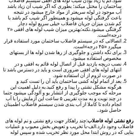
شود.کم یا زیاد بودن شیب لوله های افقی سیستم فاضلاب
ساختمان را مختل میکند؛ بطوری که اگر شیب آن زیاد باشد
آب موجود در لوله سریعتر از مواد خارج میشود در نتیجه
باعث گرفتگی لوله میشود.و همینطور اگر شیب کم باشد با
کم شدن میزان جریان فاضلاب خیلی سریع لوله دچار
گرفتگی میشود.نکته:بهترین میزان شیب لوله های افقی «۲
درجه»است.
اتصالاتی که در سیستم فاضلاب ساختمان مورد استفاده قرار
میگیرد «۴۵ درجه»است.
برای نگه داشتن و جلوگیری از رها شدن لوله ها از بستهای
مخصوص استفاده میشود.
نصب دریچه بازدید قبل از اتصال لوله قائم به افقی و در
انتهای لوله های افقی ضروری است و باید در دسترس باشد تا
در صورت لزوم از آن استفاده شود.
بعد از اتمام لوله کشی ساختمان باید آن را تست کنید و
هرگونه مشکل نشتی را پیدا و رفع کنید.به دلیل اهمیت این
مرحله که موجب جلوگیری از انتشار بو و آلودگی میشود حتما
در چند نوبت و به مدت تقریبی ۵ ساعت این آزمایش را با آب
انجام داده تا کاملا از آب بندی شدن سیستم فاضلاب اطمینان
حاصل شود..
رفع نشتی لوله فاضلاب
:چند راهکار جهت رفع نشتی و نم لوله های
فاضلاب وجود دارد.الف-با تخریب و تعویض بخش معیوب و عملیات
بنایی که در روش ابتدا محل مورد نظر تخریب شده و سپس لوله