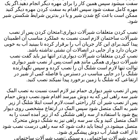
سفت میشود سپس همین کار را برای مهره دیگر انجام دهید.اگر یک
مهره کامل سفت شود سپس اقدام به سفت کردن مهره دیگر کنید
ممکن است باعث کج شدن شیر و یا در بدترین شرایط شکستن شیر
شود.
نصب کردن متعلقات شیرآلات دیواری:امتحان کردن پس از نصب
شیرآلات ساختمان لازم است نصبت به عملکرد مناسب آن اطمینان
پیدا کنید.برای این کار جریان آب را برقرار کرده تا ببینید آب به خوبی
جریان دارد و از جایی در اتصالات آن نشتی نداشته باشد.
نصب کردن متعلقات شیرآلات دیواری:در انتها نیز باید گفت نصب
شیرآلات دیواری همگی مانند هم است.پس از نصب شیر دیواری
توالت تنها لازم است شلنگ آن را نصب کرده و سپس نگهدارنده
شلنگ را در جایی مناسب در دسترس با فاصله کمی از شیر در
ارتفاعی که شلنگ با زمین برخورد پیدا نمیکند نصب کنید.
پس از نصب شیر دیواری حمام نیز لازم است نسبت به نصب المک
شیر سه راهی آبی که به دوش میرسد اقدام شود.نصب دوش حمام
پس از نصب شیر آن کار راحتی است.لازم است ابتلا شلنگ از زیر
شیر به المک متصل شود سپس المک در ارتفاع مشخصی روی دیوار
پیچ شود با استفاده از سه راهی شلنگی که از زیر آمده است را به
المک متصل کنید و یک سر سه راهی نیز به شلنگ دوش متحرک
متصل میشود.در اینجا باید دقت شود که سه راهی درست نصب شود
تا از افت فشار آب دوش پیشگیری شود.
نصب شیرآلات ساختمانی رو سینکی:نصب شیرآلات ساختمانی