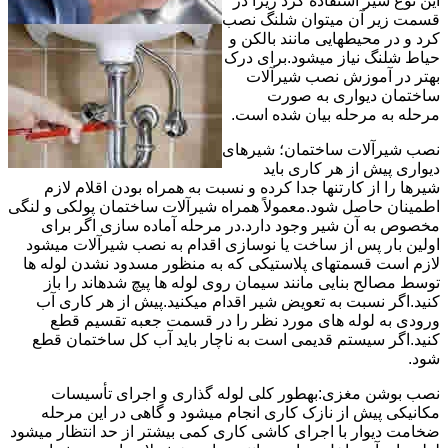
این نوع شیر استفاده کرد زیرا در
قسمت زیر آن میتوان شلنگ نصب
کرد و در محیطهایی مانند بالکن و
حیاط شلنگ نیاز میشود.برای درک
بهتر در آموزش نصب شیرآلات
ساختمان دیواری به صورت
مرحله به مرحله بیان شده است.
نصب شیرآلات ساختمان؛ شیرهای
دیواری پیش از هر کاری باید
شیرها را از کارتنها جدا کرده و نسبت به همراه بودن اقلام لازم
اطمینان حاصل شود.معمولاً همراه شیرآلات ساختمان پولکی و لنگی
مخصوص به آن شیر وجود دارد.در مرحله آماده سازی اگر برای
اولین بار پس از ساخت یا نوسازی اقدام به نصب شیرآلات میشود
لازم است قسمتهای پلاستیکی که به منظور مسدود نشدن لوله ها
توسط مصالح بنایی مانند سیمان روی لوله ها پیچ شدهاند را باز
کنید.اگر نسبت به تعویض شیر اقدام میکنید.پیش از هر کاری آب
ورودی به لوله های مورد نظر را در قسمت جعبه تقسیم قطع
کنید.اگر سیستم قدیمی است به ناچار باید آب کل ساختمان قطع
شود.
نصب بوشن مغزی:بهطور کلی لوله گذاری و اجرای تأسیسات
مکانیکی پیش از نازک کاری انجام میشود و گاهی در این مرحله
ضخامت دیوار با اجرای کاشی کاری کمی بیشتر از حد انتظار میشود