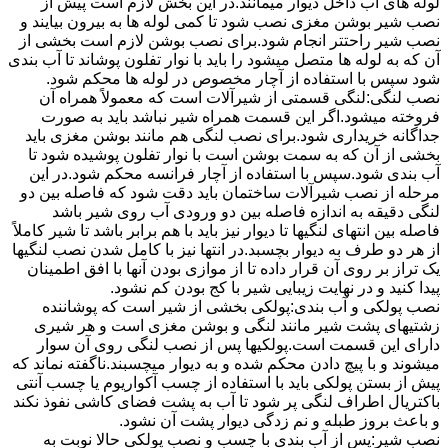
لوله های آب داخل دیوار میمانند.در این بخش لازم است پیش از
نصب شیر بوشن مغزی نصب شود تا کمی لوله ها به بیرون بیایند و
نصب شیر راحتتر انجام شود.برای نصب بوشن لازم است بخشی از
آن که به لوله ها متصل میشود را باید با نوار تفلون پوشاند تا آب بندی
شود سپس با استفاده از آچار مخصوص در لوله ها محکم شود.
نصب لنگی:لنگی قسمتی از شیرآلات است که معمولاً همراه آن
فروخته میشود.اگر این قسمت همراه شیر نباشد باید به صورت
جداگانه خریداری شود.برای نصب لنگی هم مانند بوشن مغزی باید
بخشی از آن که به سمت بوشن است با نوار تفلون پوشیده شود تا
آب بندی شود.سپس با استفاده از آچار فرانسه محکم شود.در این
مرحله از نصب شیرآلات ساختمان باید دقت شود که فاصله بین دو
لنگی دقیقه به اندازه فاصله بین دو ورودی آب روی شیر باشد
فاصله بین انتهای لنگیها تا دیوار نیز باید با هم برابر باشد تا شیر کاملاً
از هر دو طرف به دیوار بچسبد.در انتها نیز با کامل شدن نصب لنگیها
یک تراز بر روی آن قرار داده تا از موازی بودن آنها با افق اطمینان
پیدا کنید و در نهایت زیبایی شیر با کج بودن کم نشود.
نصب پولکی و آب بندی:پولکی بخشی از شیر است که پوشاننده
زشتیهای پشت شیر مانند لنگی و بوشن مغزی است و هر شیری
دارای این قسمت است.پولکیها پس از نصب لنگی روی آن سوار
میشوند و با پیچ دادن محکم شده و به دیوار میچسبند.ناگفته نماند که
پیش از بستن پولکی باید با استفاده از چسب آکواریوم یا چسب آنتی
باکتریال اطراف لنگی پر شود تا آب به پشت فضای کاشی نفوذ نکند
و باعث بروز طبله و نم زدگی دیوار پشت آن نشود.
نصب شیر:پس از آب بندی با چسب و نصب پولکی حالا نوبت به