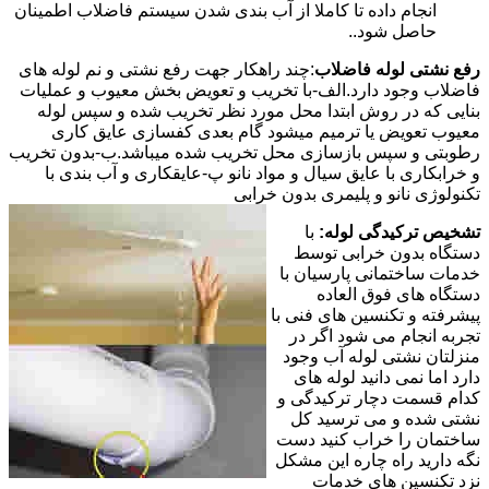
انجام داده تا کاملا از آب بندی شدن سیستم فاضلاب اطمینان
حاصل شود..
رفع نشتی لوله فاضلاب
:چند راهکار جهت رفع نشتی و نم لوله های
فاضلاب وجود دارد.الف-با تخریب و تعویض بخش معیوب و عملیات
بنایی که در روش ابتدا محل مورد نظر تخریب شده و سپس لوله
معیوب تعویض یا ترمیم میشود گام بعدی کفسازی عایق کاری
رطوبتی و سپس بازسازی محل تخریب شده میباشد.ب-بدون تخریب
و خرابکاری با عایق سیال و مواد نانو پ-عایقکاری و آب بندی با
تکنولوژی نانو و پلیمری بدون خرابی
تشخیص ترکیدگی لوله:
با
دستگاه بدون خرابی توسط
خدمات ساختمانی پارسیان با
دستگاه های فوق العاده
پیشرفته و تکنسین های فنی با
تجربه انجام می شود اگر در
منزلتان نشتی لوله آب وجود
دارد اما نمی دانید لوله های
کدام قسمت دچار ترکیدگی و
نشتی شده و می ترسید کل
ساختمان را خراب کنید دست
نگه دارید راه چاره این مشکل
نزد تکنسین های خدمات