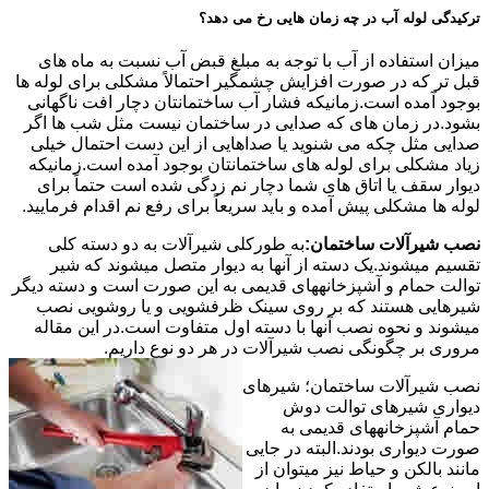
ترکیدگی لوله آب در چه زمان هایی رخ می دهد؟
میزان استفاده از آب با توجه به مبلغ قبض آب نسبت به ماه های
قبل تر که در صورت افزایش چشمگیر احتمالاً مشکلی برای لوله ها
بوجود آمده است.زمانیکه فشار آب ساختمانتان دچار افت ناگهانی
بشود.در زمان های که صدایی در ساختمان نیست مثل شب ها اگر
صدایی مثل چکه می شنوید یا صداهایی از این دست احتمال خیلی
زیاد مشکلی برای لوله های ساختمانتان بوجود آمده است.زمانیکه
دیوار سقف یا اتاق های شما دچار نم زدگی شده است حتماً برای
لوله ها مشکلی پیش آمده و باید سریعاً برای رفع نم اقدام فرمایید.
نصب شیرآلات ساختمان:
به طورکلی شیرآلات به دو دسته کلی
تقسیم میشوند.یک دسته از آنها به دیوار متصل میشوند که شیر
توالت حمام و آشپزخانههای قدیمی به این صورت است و دسته دیگر
شیرهایی هستند که بر روی سینک ظرفشویی و یا روشویی نصب
میشوند و نحوه نصب آنها با دسته اول متفاوت است.در این مقاله
مروری بر چگونگی نصب شیرآلات در هر دو نوع داریم.
نصب شیرآلات ساختمان؛ شیرهای
دیواری شیرهای توالت دوش
حمام آشپزخانههای قدیمی به
صورت دیواری بودند.البته در جایی
مانند بالکن و حیاط نیز میتوان از