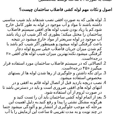
اصول و نکات مهم لوله کشی فاضلاب ساختمان چیست؟
لوله هایی که به صورت افقی نصب شدهاند باید شیب مناسبی
داشته باشند تا مواد و آب موجود در لوله به طور کامل خارج
شود.کم یا زیاد بودن شیب لوله های افقی سیستم فاضلاب
ساختمان را مختل میکند؛ بطوری که اگر شیب آن زیاد باشد
آب موجود در لوله سریعتر از مواد خارج میشود در نتیجه
باعث گرفتگی لوله میشود.و همینطور اگر شیب کم باشد با
کم شدن میزان جریان فاضلاب خیلی سریع لوله دچار
گرفتگی میشود.نکته:بهترین میزان شیب لوله های افقی «۲
درجه»است.
اتصالاتی که در سیستم فاضلاب ساختمان مورد استفاده قرار
میگیرد «۴۵ درجه»است.
برای نگه داشتن و جلوگیری از رها شدن لوله ها از بستهای
مخصوص استفاده میشود.
نصب دریچه بازدید قبل از اتصال لوله قائم به افقی و در
انتهای لوله های افقی ضروری است و باید در دسترس باشد تا
در صورت لزوم از آن استفاده شود.
بعد از اتمام لوله کشی ساختمان باید آن را تست کنید و
هرگونه مشکل نشتی را پیدا و رفع کنید.به دلیل اهمیت این
مرحله که موجب جلوگیری از انتشار بو و آلودگی میشود حتما
در چند نوبت و به مدت تقریبی ۵ ساعت این آزمایش را با آب