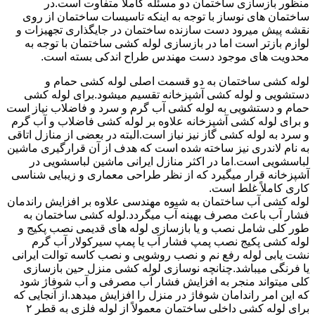
منظور بازسازی ساختمان دو مسئله کاملاً متفاوت است.در
ساختمان های نوساز با توجه به اینکه تاسیسات ساختمان از روی
نقشه پیش میرود دست سازنده ساختمان در جایگذاری تجهیزات و
لوازم بازتر است اما در بازسازی لوله کشی ساختمان با توجه به
محدویت های موجود دست مهندس طراح اندکی بسته است.
لوله کشی ساختمان به دو قسمت اصلی لوله کشی حمام و
دستشویی و لوله کشی آشپزخانه تقسیم میشود.برای لوله کشی
حمام و دستشویی به لوله کشی آب گرم و سرد و فاضلاب نیاز است
و برای لوله کشی آشپزخانه علاوه بر لوله کشی فاضلاب و آب گرم
و سرد به لوله کشی گاز نیز نیاز است.البته در بعضی از منازل اتاقی
به نام لاندری نیز ساخته شده است که هدف از آن قرارگیری ماشین
لباسشویی است.اما در اکثر منازل ایرانی ماشین لباسشویی در
آشپزخانه قرار میگیرد که از نظر طراحی معماری و زیبایی شناسی
کاری کاملاً غلط است.
لوله کشی آب ساختمان به شیوه مهندسی علاوه بر افزایش راندمان
فشار آب باعث مصرف بهینه آب میگردد.لوله کشی ساختمان به
طور کلی شامل نصب و یا بازسازی لوله های قدیمی نصب پکیج و
لوله کشی پکیج نصب پمپ فشار آب یا پمپ سیرکولار آب گرم
نشت یابی لوله رفع نم و نصب روشویی و نصب کاسه توالت ایرانی
یا فرنگی میباشد.چنانچه نوسازی لوله کشی منزل حین بازسازی
کلی میتواند منجر به افزایش فشار آب مصرفی و آب شوفاژ شود
که این امر راندامان شوفاژ در منزل را افزایش میدهد.از آنجایی که
برای لوله کشی داخلی ساختمان معمولاً از لوله فلزی به قطر ۲