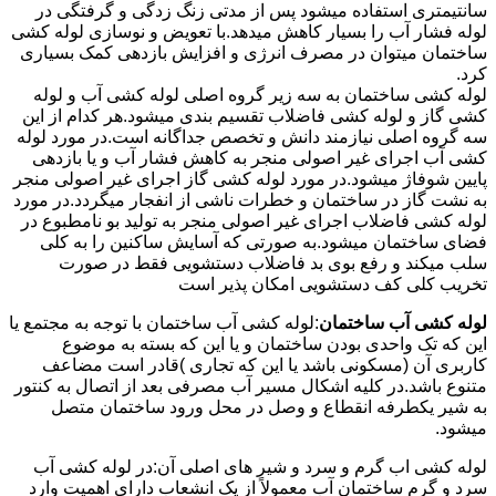
سانتیمتری استفاده میشود پس از مدتی زنگ زدگی و گرفتگی در
لوله فشار آب را بسیار کاهش میدهد.با تعویض و نوسازی لوله کشی
ساختمان میتوان در مصرف انرژی و افزایش بازدهی کمک بسیاری
کرد.
لوله کشی ساختمان به سه زیر گروه اصلی لوله کشی آب و لوله
کشی گاز و لوله کشی فاضلاب تقسیم بندی میشود.هر کدام از این
سه گروه اصلی نیازمند دانش و تخصص جداگانه است.در مورد لوله
کشی آب اجرای غیر اصولی منجر به کاهش فشار آب و یا بازدهی
پایین شوفاژ میشود.در مورد لوله کشی گاز اجرای غیر اصولی منجر
به نشت گاز در ساختمان و خطرات ناشی از انفجار میگردد.در مورد
لوله کشی فاضلاب اجرای غیر اصولی منجر به تولید بو نامطبوع در
فضای ساختمان میشود.به صورتی که آسایش ساکنین را به کلی
سلب میکند و رفع بوی بد فاضلاب دستشویی فقط در صورت
تخریب کلی کف دستشویی امکان پذیر است
لوله کشی آب ساختمان
:لوله کشی آب ساختمان با توجه به مجتمع یا
این که تک واحدی بودن ساختمان و یا این که بسته به موضوع
کاربری آن (مسکونی باشد یا این که تجاری )قادر است مضاعف
متنوع باشد.در کلیه اشکال مسیر آب مصرفی بعد از اتصال به کنتور
به شیر یکطرفه انقطاع و وصل در محل ورود ساختمان متصل
میشود.
لوله کشی اب گرم و سرد و شیر های اصلی آن:در لوله کشی آب
سرد و گرم ساختمان آب معمولاً از یک انشعاب دارای اهمیت وارد