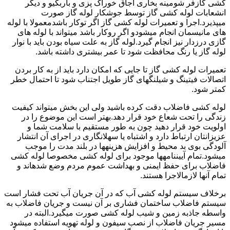
کشی گازفر شومینه بخاری اجاق خوراک پزی و باربکیو و دیگر
انشعابات لوله کشی گاز توسط جوشکار لوله گاز صورت
میپذیرد.اجرا و تعمیرات لوله کشی گاز اگر توکار باشدمعمولا با لوله
های مانیسمان انجام میشودو اگر روکار باشد میتواند با لوله های
گازی درزدار نیز انجام گیرد.لوله گاز به علت سیاه بودن باید با نوار
لوله گاز یا رنگ محافظت شود تا عمر بیشتری داشته باشد.
تعمیرات لوله کشی گاز تا جایی که امکان دارد باید از به کار بردن
اتصالات فیتینگ و شیلنگهای گاز طویل اجتناب شود تا احتمال خطر
کمتر شود.
لوله کشی فاضلاب دقت کرده باشید ولی این بخش میتواند کیفیت
زندگی را تحت شعاع خود قرار دهد.بهتر است این موضوع را در
اولویت خود قرار دهید چون به طور مستقیم با سلامت شما و
عزیزانتان ارتباط دارد و اشتباه یا سهلانگاری در اجرای آن انتشار
آلودگی بوی بد محیط و افزایش هزینهها در بلند مدت را موجب
میشود.تمام آییننامهها موجود برای لوله کشی مخصوصا لوله کشی
فاضلاب برای حفظ ایمنی و بهداشت عموم مردم وضع شدهاند و
تمام آنها لازمالاجرا هستند.
برخلاف سیستم لوله کشی آب که در آن جریان آب تحت فشار است
سیستم فاضلاب ساختمان فشاری بر آن نیست و جریان فاضلاب به
واسطه جاذبه زمین و شیب لوله کشی صورت میگیرد.البته در
مسیر جریان فاضلاب از نصب سیفون و لوله تهویه استفاده میشود