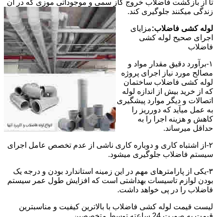
تا از بازگشت فاضلاب خروج گاز سمی و موجوداتی موزی که در آن
زندگی میکنند جلوگیری کند.
لوله کشی فاضلاب:
مزایای
اجرای صحیح لوله کشی
فاضلاب
۱-برآورد دقیق مقدار مواد و
مصالح مورد نیاز اجرای پروژه
لوله کشی فاضلاب ساختمان
که از خرید بیش از اندازه لوله
اتصالات و دیگر موارد پیشگیری
به عمل میآید که دورریز را
کاهش و هزینه اجرا را به
حداقل میرساند.
۲-از اشتباه کاری و دوباره کاری ناشی از عدم تخصص عامل اجرای
سیستم فاضلاب جلوگیری میشود.
۳-یکی از پارامترهای مهم در این زمینه استاندارد بودن و درجه یک
بودن لوازم تاسیسات بهداشتی است که افزایش طول عمر سیستم
فاضلاب را در پی خواهد داشت.
لیست قیمت لوله کشی فاضلاب با بالاترین کیفیت و مناسبترین
قیمت به صورت 24 ساعته توسط متخصصین