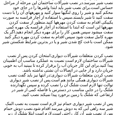
نصب شیر میرسد.در نصب شیرآلات ساختمان این مرحله از مراحل
حساس است.برای نصب شیر باید ابتدا واشرها را در جای خود
محکم کنید و شیر را روی لنگیها سوار کنید و مهرههای آن را با دست
سفت کنید تا شیر بایستد.سپس با استفاده از آچار فرانسه به صورت
یکییکی اقدام به سفت کردن مهرهها کنید.منظور از سفت کردن
مهرهها این است که ابتدا با استفاده از آچار فرانسه یک مهره کمی
سفت میشود سپس همین کار را برای مهره دیگر انجام دهید.اگر یک
مهره کامل سفت شود سپس اقدام به سفت کردن مهره دیگر کنید
ممکن است باعث کج شدن شیر و یا در بدترین شرایط شکستن شیر
شود.
نصب کردن متعلقات شیرآلات دیواری:امتحان کردن پس از نصب
شیرآلات ساختمان لازم است نصبت به عملکرد مناسب آن اطمینان
پیدا کنید.برای این کار جریان آب را برقرار کرده تا ببینید آب به خوبی
جریان دارد و از جایی در اتصالات آن نشتی نداشته باشد.
نصب کردن متعلقات شیرآلات دیواری:در انتها نیز باید گفت نصب
شیرآلات دیواری همگی مانند هم است.پس از نصب شیر دیواری
توالت تنها لازم است شلنگ آن را نصب کرده و سپس نگهدارنده
شلنگ را در جایی مناسب در دسترس با فاصله کمی از شیر در
ارتفاعی که شلنگ با زمین برخورد پیدا نمیکند نصب کنید.
پس از نصب شیر دیواری حمام نیز لازم است نسبت به نصب المک
شیر سه راهی آبی که به دوش میرسد اقدام شود.نصب دوش حمام
پس از نصب شیر آن کار راحتی است.لازم است ابتلا شلنگ از زیر