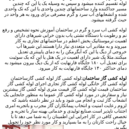
لوله تقسیم کننده میشود و سپس به وسیله یک یا این که چندین
مسیر جداکننده وارد ساختمانهای چندین واحدی یا این که تک واحدی
شده و انشعابهای آب سرد و گرم مصرفی برای ورود به هر واحد در
حیث گرفته میشود.
لوله کشی اب سرد و گرم در ساختمان آموزش نحوه تشخیص و رفع
نم و رطوبت با دستگاه نشتی یاب بدون خرابی شیرهای دارای
اهمیت ترموستاتیک بخش اعظم در ساختمانهای تجاری به کار
میروند و به مقادیر آب متعددی نیاز دارا هستند.این شیرها آب
خروجی از دیگ یا این که آبگرمکن را به دمای پایینتری تعدیل
میکنند.مثلا یک شیر دارای اهمیت در یک هتل یا این که یک سوئیت
برای تعدیل آب ۱۸۰ جایگاه فارنهایت که از یک دیگ بیرون میشود به
دمای حداکثر ۱۴۰ جایگاه فارنهایت به کار میرود.
لوله کشی گاز ساختمان
:لوله کشی گاز لوله کشی گازساختمان
لوله کشی گاز خانگی لوله کشی گاز تجاری اجرای لوله کشی گاز
ساختمان قیمت لوله کشی گاز قیمت متری لوله کشی گاز بیشترین
نیاز و سفارش در مورد لوله کشی گاز عموما به منظور جابجایی یک
انشعاب گاز ثبت و انجام می شود و باید در نظر داشته باشید که
لزوم رعایت امنیت و انتخاب پیمانکاران گاز مجرب و باتجربه امری
اجتناب ناپذیر است.صنایع تولیدی و خدماتی بهینه ساز با تجربه و
تخصص کافی در کار اجرایی این اطمینان را به شما می دهد تا با
خیال راحت کارتان را به ما بسپارید و کار مورد نظر خود را تحویل
بگیرید.