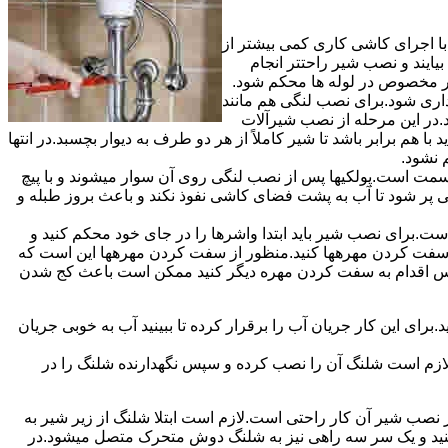
ا اجرای کاشی کاری کمی بیشتر از
ایند و نصب شیر راحتتر انجام
چار مخصوص در لوله ها محکم شود.
اری شود.برای نصب لنگی هم مانند
.در این مرحله از نصب شیرآلات
ا هم برابر باشد تا شیر کاملاً از هر دو طرف به دیوار بچسبد.در انتها
م نشود.
مت است.پولکیها پس از نصب لنگی روی آن سوار میشوند و با پیچ
گی پر شود تا آب به پشت فضای کاشی نفوذ نکند و باعث بروز طبله و
برای نصب شیر باید ابتدا واشرها را در جای خود محکم کنید و
 به سفت کردن مهرهها کنید.منظور از سفت کردن مهرهها این است که
سپس اقدام به سفت کردن مهره دیگر کنید ممکن است باعث کج شدن
ی این کار جریان آب را برقرار کرده تا ببینید آب به خوبی جریان
لازم است شلنگ آن را نصب کرده و سپس نگهدارنده شلنگ را در
ب شیر آن کار راحتی است.لازم است ابتلا شلنگ از زیر شیر به
کنید و یک سر سه راهی نیز به شلنگ دوش متحرک متصل میشود.در