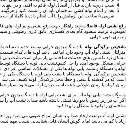
نصب دریچه بازدید قبل از اتصال لوله قائم به افقی و در انته
بعد از اتمام لوله کشی ساختمان باید آن را تست کنید و هرگونه
تقریبی ۵ ساعت این آزمایش را با آب انجام داده تا کاملا از آب بندی شدن سیستم فاضلاب اطمینان حاصل شود..
رفع نشتی لوله فاضلاب
:چند راهکار جهت رفع نشتی و نم لوله های ف
تعویض یا ترمیم میشود گام بعدی کفسازی عایق کاری رطوبتی و سپس ب
پلیمری بدون خرابی
تشخیص ترکیدگی لوله:
با دستگاه بدون خرابی توسط خدمات ساختمانی 
منزلتان نشتی لوله آب وجود دارد اما نمی دانید لوله های کدام قسم
مشکل نزد تکنسین های خدمات ساختمانی پارسیان است نشت یابی لوله ب
خرابی مشکل بوجود آمده را حل کنیم.نشت یابی لوله با دستگاه توس
لوله با دستگاه و نشت یابی لوله ها یکی از مشکلات اساسی افرادی
تشخیص ترکیدگی لوله با دستگاه یا نشت یابی لوله با دستگاه یکی از 
است که در گذشته با سعی و خطا محل ترکیدگی لوله کشف می شد و خر
زمان کوتاه یا زمان طولانی باعث اسیب زدن لوله می شود بسیار خطر
دستگاه نشت یابی لوله آب برای نشت یابی لوله با دستگاه بدون خراب
اگر آب در زیر زمین یا دیوارها نشتی داشته باشد صدای نشت آب را 
ساختمان را بکنید تا مشکل را پیدا کنید.
نشتی لوله آب باعث ایجاد صدا و یا همان امواج صوتی می شود زیرا ح
زیاد یا کم می باشد اما با گوش انسان قابل شناسایی نیست مهم نیس