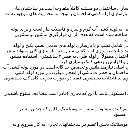
ازی ساختمان دو مسئله کاملاً متفاوت است.در ساختمان های
در بازسازی لوله کشی ساختمان با توجه به محدویت های موجود دست
به لوله کشی آب گرم و سرد و فاضلاب نیاز است و برای لوله
 نیز ساخته شده است که هدف از آن قرارگیری ماشین لباسشویی
.
 شامل نصب و یا بازسازی لوله های قدیمی نصب پکیج و لوله
.چنانچه نوسازی لوله کشی منزل حین بازسازی کلی میتواند منجر
به افزایش فشار آب مصرفی و آب شوفاژ شود که این امر راندامان شوفاژ در منزل را افزایش میدهد.از آنجایی که برای لوله کشی داخلی ساختمان معمولاً از لوله فلزی به قطر ۲ سانتیمتری استفاده میشود
 و افزایش بازدهی کمک بسیاری کرد.
ه اصلی نیازمند دانش و تخصص جداگانه است.در مورد لوله کشی آب
ساختمان و خطرات ناشی از انفجار میگردد.در مورد لوله کشی
فع بوی بد فاضلاب دستشویی فقط در صورت تخریب کلی کف دستشویی
ن (مسکونی باشد یا این که تجاری )قادر است مضاعف متنوع باشد.در
م کننده میشود و سپس به وسیله یک یا این که چندین مسیر
 میشود.
ستاتیک بخش اعظم در ساختمانهای تجاری به کار میروند و به