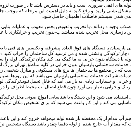
ای لوله های افقی ضروری است و باید در دسترس باشد تا در صورت لزوم 
 مشکل نشتی را پیدا و رفع کنید.به دلیل اهمیت این مرحله که موجب جلو
اضلاب وجود دارد.الف-با تخریب و تعویض بخش معیوب و عملیات بنای
ازسازی محل تخریب شده میباشد.ب-بدون تخریب و خرابکاری با عایق سی
پارسیان با دستگاه های فوق العاده پیشرفته و تکنسین های فنی با تج
ت دچار ترکیدگی و نشتی شده و می ترسید کل ساختمان را خراب کنید دس
ا دستگاه بدون خرابی به ما کمک می کند مکان ترکیدگی لوله را به را
ط خدمات ساختمانی پارسیان بدون خرابی در کلیه مناطق تهران بزرگ
 است که در مجتمع ها ساختمان ها برج های مسکونی و منازل شخصی زن
خدمات شرکت خدمات ساختمانی پارسیان می باشد که این روزها بسیار رو
ابی و خسارات زیادی به بار می آمد که قابل تحمل نبود.ترکیدگی لو
ناک و خرابی به بار می آورد چون قطع اتصال آب محیط اطراف را در بر
ی استفاده می شود و این دستگاه با شناسایی امواج صوتی محل ترکیدگ
شناسایی می کند و این کار باعث می شود که برای تشخیص مکان ترکیدگ
جم آب مدام از یک محفظه باز شده لوله میخواهد خروج کند و این باع
ت که مقدار آب خارج شده از لوله دقیقا چقدر باشد دستگاه تشخیص تر