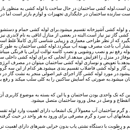
 است.لوله کشی ساختمان در حال ساخت با لوله کشی به منظور بازس
دست سازنده ساختمان در جایگذاری تجهیزات و لوازم بازتر است اما 
لوله کشی آشپزخانه تقسیم میشود.برای لوله کشی حمام و دستشویی 
شی گاز نیز نیاز است.البته در بعضی از منازل اتاقی به نام لاندری
یگیرد که از نظر طراحی معماری و زیبایی شناسی کاری کاملاً غلط است
شار آب باعث مصرف بهینه آب میگردد.لوله کشی ساختمان به طور کلی
ه رفع نم و نصب روشویی و نصب کاسه توالت ایرانی یا فرنگی میباشد
یدهد.با تعویض و نوسازی لوله کشی ساختمان میتوان در مصرف انرژی
گاز و لوله کشی فاضلاب تقسیم بندی میشود.هر کدام از این سه گرو
میشود.در مورد لوله کشی گاز اجرای غیر اصولی منجر به نشت گاز در 
تمان میشود.به صورتی که آسایش ساکنین را به کلی سلب میکند و ر
این که تک واحدی بودن ساختمان و یا این که بسته به موضوع کاربری آ
 انقطاع و وصل در محل ورود ساختمان متصل میشود.
گرم ساختمان آب معمولاً از یک انشعاب دارای اهمیت وارد لوله تقسی
انشعابهای آب سرد و گرم مصرفی برای ورود به هر واحد در حیث گرفته
 رطوبت با دستگاه نشتی یاب بدون خرابی شیرهای دارای اهمیت ترمو