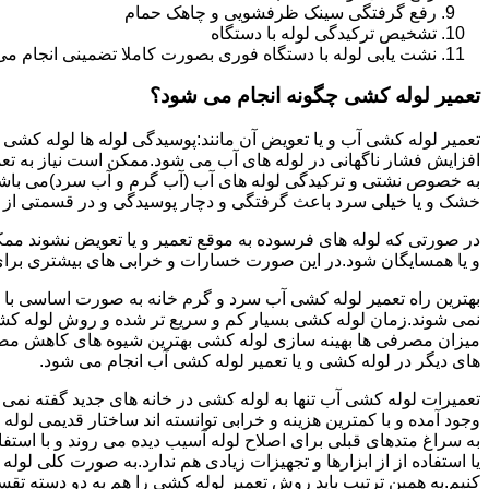
رفع گرفتگی سینک ظرفشویی و چاهک حمام
تشخیص ترکیدگی لوله با دستگاه
نشت یابی لوله با دستگاه فوری بصورت کاملا تضمینی انجام می 
تعمیر لوله کشی چگونه انجام می شود؟
تعمیر لوله کشی آب و یا تعویض آن مانند:پوسیدگی لوله ها لوله کشی غ
افزایش فشار ناگهانی در لوله های آب می شود.ممکن است نیاز به تع
به خصوص نشتی و ترکیدگی لوله های آب (آب گرم و آب سرد)می باشد.د
خشک و یا خیلی سرد باعث گرفتگی و دچار پوسیدگی و در قسمتی از ل
در صورتی که لوله های فرسوده به موقع تعمیر و یا تعویض نشوند مم
و یا همسایگان شود.در این صورت خسارات و خرابی های بیشتری برای خ
بهترین راه تعمیر لوله کشی آب سرد و گرم خانه به صورت اساسی با 
نمی شوند.زمان لوله کشی بسیار کم و سریع تر شده و روش لوله کشی
میزان مصرفی ها بهینه سازی لوله کشی بهترین شیوه های کاهش مصرف
های دیگر در لوله کشی و یا تعمیر لوله کشی آب انجام می شود.
تعمیرات لوله کشی آب تنها به لوله کشی در خانه های جدید گفته نم
وجود آمده و با کمترین هزینه و خرابی توانسته اند ساختار قدیمی لول
به سراغ متدهای قبلی برای اصلاح لوله آسیب دیده می روند و با استف
یا استفاده از از ابزارها و تجهیزات زیادی هم ندارد.به صورت کلی لول
کنیم.به همین ترتیب باید روش تعمیر لوله کشی را هم به دو دسته تق