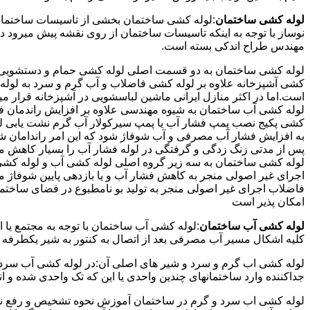
لوله کشی ساختمان
:لوله کشی ساختمان بخشی از تاسیسات ساختمان
نوساز با توجه به اینکه تاسیسات ساختمان از روی نقشه پیش میرود 
مهندس طراح اندکی بسته است.
لوله کشی ساختمان به دو قسمت اصلی لوله کشی حمام و دستشویی و 
کشی آشپزخانه علاوه بر لوله کشی فاضلاب و آب گرم و سرد به لوله ک
است.اما در اکثر منازل ایرانی ماشین لباسشویی در آشپزخانه قرار م
لوله کشی آب ساختمان به شیوه مهندسی علاوه بر افزایش راندمان ف
کشی پکیج نصب پمپ فشار آب یا پمپ سیرکولار آب گرم نشت یابی لول
پس از مدتی زنگ زدگی و گرفتگی در لوله فشار آب را بسیار کاهش م
لوله کشی ساختمان به سه زیر گروه اصلی لوله کشی آب و لوله کشی 
اجرای غیر اصولی منجر به کاهش فشار آب و یا بازدهی پایین شوفاژ 
فاضلاب اجرای غیر اصولی منجر به تولید بو نامطبوع در فضای ساخ
امکان پذیر است
لوله کشی آب ساختمان
:لوله کشی آب ساختمان با توجه به مجتمع یا 
کلیه اشکال مسیر آب مصرفی بعد از اتصال به کنتور به شیر یکطرفه
لوله کشی اب گرم و سرد و شیر های اصلی آن:در لوله کشی آب سرد و 
جداکننده وارد ساختمانهای چندین واحدی یا این که تک واحدی شده و 
لوله کشی اب سرد و گرم در ساختمان آموزش نحوه تشخیص و رفع نم و