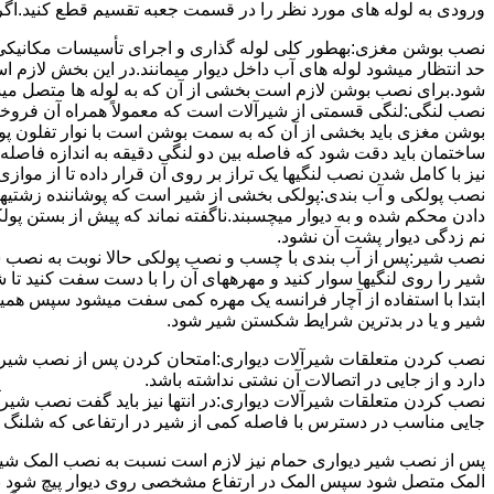
ورودی به لوله های مورد نظر را در قسمت جعبه تقسیم قطع کنید.اگ
نصب بوشن مغزی:بهطور کلی لوله گذاری و اجرای تأسیسات مکانیکی پ
حد انتظار میشود لوله های آب داخل دیوار میمانند.در این بخش لازم
شود.برای نصب بوشن لازم است بخشی از آن که به لوله ها متصل میشود 
نصب لنگی:لنگی قسمتی از شیرآلات است که معمولاً همراه آن فروخته
بوشن مغزی باید بخشی از آن که به سمت بوشن است با نوار تفلون پو
ساختمان باید دقت شود که فاصله بین دو لنگی دقیقه به اندازه فاصله بین
نیز با کامل شدن نصب لنگیها یک تراز بر روی آن قرار داده تا از موازی ب
نصب پولکی و آب بندی:پولکی بخشی از شیر است که پوشاننده زشتیه
دادن محکم شده و به دیوار میچسبند.ناگفته نماند که پیش از بستن پول
نم زدگی دیوار پشت آن نشود.
نصب شیر:پس از آب بندی با چسب و نصب پولکی حالا نوبت به نصب ش
شیر را روی لنگیها سوار کنید و مهرههای آن را با دست سفت کنید تا
ابتدا با استفاده از آچار فرانسه یک مهره کمی سفت میشود سپس هم
شیر و یا در بدترین شرایط شکستن شیر شود.
نصب کردن متعلقات شیرآلات دیواری:امتحان کردن پس از نصب شیرآلات 
دارد و از جایی در اتصالات آن نشتی نداشته باشد.
نصب کردن متعلقات شیرآلات دیواری:در انتها نیز باید گفت نصب شیر
جایی مناسب در دسترس با فاصله کمی از شیر در ارتفاعی که شلنگ با 
پس از نصب شیر دیواری حمام نیز لازم است نسبت به نصب المک شیر
المک متصل شود سپس المک در ارتفاع مشخصی روی دیوار پیچ شود با 