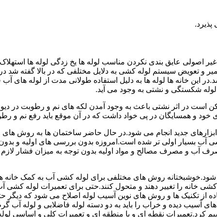
پذیرد.
یر اصولی عایق بندی نکردن مناسب لوله ها یخ زدگی لوله ها استهلاک ل
میر و تعویض سیستم لوله کشی به دلایل مختلفی که در بالا گفته شد 
ر این خانه ها لوله ها به دلیل استفاده طولانی مدت از لوله های آ
وله شکستگی و نشتی به وجود می آید.
کن است در اثر نشتی باعث به وجود آمدن لکه های نم و رطوبت در دی
ود و همسایگان در پی خواد داشت که در آن موقع باید رفع نم و رطوب
ابزارهای جدید انجام می شود.در حال حاضر ساختمان ها به روش های 
 آب بسیار اولی تر شده است.امروزه بدون بررسی های اولیه و بدون
 آب و مصرف مصالح و مواد اولیه بدون توجه به میزان فشار لازم د
ی شود.خوشبختانه روش های مختلفی برای لوله کشی آب به کمک خانه ها
ه کشی خانه را تغییر دهند و متحول کنند.حتی برای تعمیرات لوله کشی 
اده از تکنیک ها و روش های نوین آسیب لوله اصلاح می شود که دیگر حت
ه های آسیب دیده و خراب را باید به دو دسته لوله فاضلابی و لوله آب گ
سیم کرد.تعمیرات نقطه ای و یا منطقه ای و تعمیرات کلی و اساسی لول