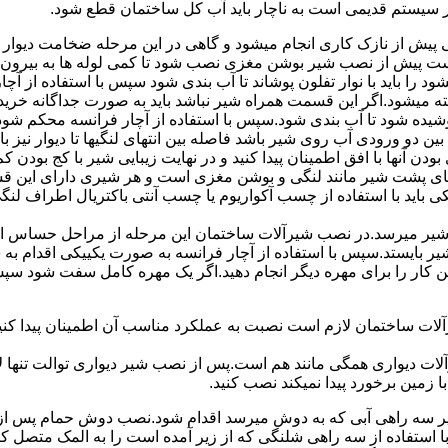
ر سیستم قدیمی است به ناچار باید آب کل ساختمان قطع شود.
یش از نازک کاری انجام میشود و گاهی در این مرحله ضخامت دیوار ب
 است پیش از نصب شیر بوشن مغزی نصب شود تا کمی لوله ها به بیرون بی
را باید با نوار تفلون پوشاند تا آب بندی شود سپس با استفاده از آ
 میشود.اگر این قسمت همراه شیر نباشد باید به صورت جداگانه خرید
شیده شود تا آب بندی شود.سپس با استفاده از آچار فرانسه محکم شود
 دو ورودی آب روی شیر باشد فاصله بین انتهای لنگیها تا دیوار نیز باید ب
ودن آنها با افق اطمینان پیدا کنید و در نهایت زیبایی شیر با کج بودن ک
ای پشت شیر مانند لنگی و بوشن مغزی است و هر شیری دارای این قس
کی باید با استفاده از چسب آکواریوم یا چسب آنتی باکتریال اطراف لن
یر میرسد.در نصب شیرآلات ساختمان این مرحله از مراحل حساس است.
 شیر بایستد.سپس با استفاده از آچار فرانسه به صورت یکییکی اقدام
ین کار را برای مهره دیگر انجام دهید.اگر یک مهره کامل سفت شود 
ساختمان لازم است نصبت به عملکرد مناسب آن اطمینان پیدا کنید.برا
آلات دیواری همگی مانند هم است.پس از نصب شیر دیواری توالت تنها 
زمین برخورد پیدا نمیکند نصب کنید.
 سه راهی آبی که به دوش میرسد اقدام شود.نصب دوش حمام پس از نص
استفاده از سه راهی شلنگی که از زیر آمده است را به المک متصل 