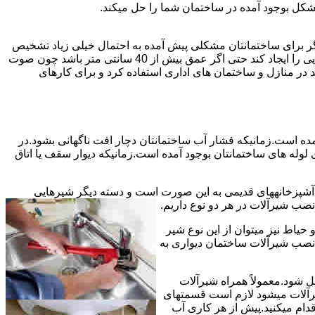
شکل بوجود آمده در ساختمان شما را حل میکند.
می توانند نشت یابی کنند و برای عمقی بالاتر از 40 سانت مناسب نیستند اما اگر برای ساختمانتان مشکلی پیش آمده به احتمال خیلی زیاد تشخیص
به درستی انجام می شود زیرا عمق ترکیدگی معمولاً در ساختمان ها بیش از 40 سانت نیست.البته اگر ترکیدگی یا نشتی لوله زیاد باشد و صدایی را ایجاد کند حتی اگر عمق بیش از 40 سانتی متر باشد چون صوت
ر منازل و ساختمان های اداری استفاده کرد و برای کارهای
مده است.زمانیکه فشار آب ساختمانتان دچار افت ناگهانی بشود.در
له های ساختمانتان بوجود آمده است.زمانیکه دیوار سقف یا اتاق
و آشپزخانههای قدیمی به این صورت است و دسته دیگر شیرهایی
ب شیرآلات در هر دو نوع داریم.
یاط نیز میتوان از این نوع شیر
 نصب شیرآلات ساختمان دیواری به
ل شود.معمولاً همراه شیرآلات
یرآلات میشود لازم است قسمتهای
قدام میکنید.پیش از هر کاری آب