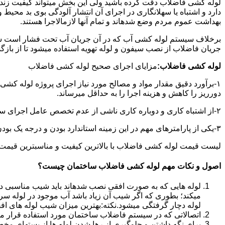
لوله کشی فاضلاب دقت کرده باشید ولی این بخش میتواند کیفیت زندگ
دارد و اشتباه یا سهلانگاری در اجرای آن انتشار آلودگی بوی بد محی
بهداشت عموم مردم وضع شدهاند و تمام آنها لازمالاجرا هستند.
برخلاف سیستم لوله کشی آب که در آن جریان آب تحت فشار است سی
جریان فاضلاب از نصب سیفون و لوله تهویه استفاده میشود تا از با
لوله کشی فاضلاب:
مزایای اجرای صحیح لوله کشی فاضلاب
۱-برآورد دقیق مقدار مواد و مصالح مورد نیاز اجرای پروژه لوله کشی
دورریز را کاهش و هزینه اجرا را به حداقل میرساند.
۲-از اشتباه کاری و دوباره کاری ناشی از عدم تخصص عامل اجرای سیستم فاضلاب جلوگیری میشود.
۳-یکی از پارامترهای مهم در این زمینه استاندارد بودن و درجه یک بودن لوازم تاسیسات بهداشتی است که افزایش طول عمر سیستم فاضلاب را در پی خواهد داشت.
لیست قیمت لوله کشی فاضلاب با بالاترین کیفیت و مناسبترین قیمت به صورت 24 ساعته 
اصول و نکات مهم لوله کشی فاضلاب ساختمان چیست؟
لوله هایی که به صورت افقی نصب شدهاند باید شیب مناسبی داش
میکند؛ بطوری که اگر شیب آن زیاد باشد آب موجود در لوله سر
لوله دچار گرفتگی میشود.نکته:بهترین میزان شیب لوله های افقی «۲ درجه
اتصالاتی که در سیستم فاضلاب ساختمان مورد استفاده قرار میگیرد «۴۵ در
برای نگه داشتن و جلوگیری از رها شدن لوله ها از بستهای مخ