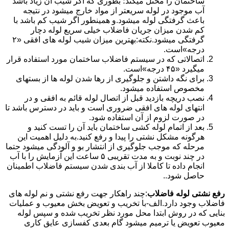
ساختمان را مختل میکند؛ بطوری که اگر شیب آن زیاد باشد
آب موجود در لوله سریعتر از مواد خارج میشود در نتیجه
باعث گرفتگی لوله میشود.و همینطور اگر شیب کم باشد با
کم شدن میزان جریان فاضلاب خیلی سریع لوله دچار
گرفتگی میشود.نکته:بهترین میزان شیب لوله های افقی «۲
درجه»است.
اتصالاتی که در سیستم فاضلاب ساختمان مورد استفاده قرار
میگیرد «۴۵ درجه»است.
برای نگه داشتن و جلوگیری از رها شدن لوله ها از بستهای
مخصوص استفاده میشود.
نصب دریچه بازدید قبل از اتصال لوله قائم به افقی و در
انتهای لوله های افقی ضروری است و باید در دسترس باشد تا
در صورت لزوم از آن استفاده شود.
بعد از اتمام لوله کشی ساختمان باید آن را تست کنید و
هرگونه مشکل نشتی را پیدا و رفع کنید.به دلیل اهمیت این
مرحله که موجب جلوگیری از انتشار بو و آلودگی میشود حتما
در چند نوبت و به مدت تقریبی ۵ ساعت این آزمایش را با آب
انجام داده تا کاملا از آب بندی شدن سیستم فاضلاب اطمینان
حاصل شود..
رفع نشتی لوله فاضلاب
:چند راهکار جهت رفع نشتی و نم لوله های
فاضلاب وجود دارد.الف-با تخریب و تعویض بخش معیوب و عملیات
بنایی که در روش ابتدا محل مورد نظر تخریب شده و سپس لوله
معیوب تعویض یا ترمیم میشود گام بعدی کفسازی عایق کاری