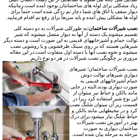
زیاد مشکلی برای لوله های ساختمانتان بوجود آمده است.زمانیکه
دیوار سقف یا اتاق های شما دچار نم زدگی شده است حتماً برای
لوله ها مشکلی پیش آمده و باید سریعاً برای رفع نم اقدام فرمایید.
نصب شیرآلات ساختمان:
به طورکلی شیرآلات به دو دسته کلی
تقسیم میشوند.یک دسته از آنها به دیوار متصل میشوند که شیر
توالت حمام و آشپزخانههای قدیمی به این صورت است و دسته دیگر
شیرهایی هستند که بر روی سینک ظرفشویی و یا روشویی نصب
میشوند و نحوه نصب آنها با دسته اول متفاوت است.در این مقاله
مروری بر چگونگی نصب شیرآلات در هر دو نوع داریم.
نصب شیرآلات ساختمان؛ شیرهای
دیواری شیرهای توالت دوش
حمام آشپزخانههای قدیمی به
صورت دیواری بودند.البته در جایی
مانند بالکن و حیاط نیز میتوان از
این نوع شیر استفاده کرد زیرا در
قسمت زیر آن میتوان شلنگ نصب
کرد و در محیطهایی مانند بالکن و
حیاط شلنگ نیاز میشود.برای درک
بهتر در آموزش نصب شیرآلات
ساختمان دیواری به صورت
مرحله به مرحله بیان شده است.