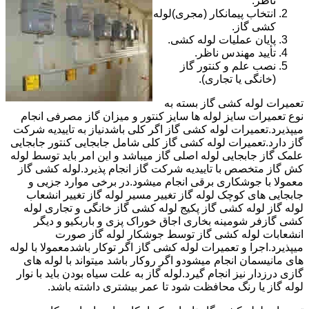
ناظر.
انتخاب پیمانکار (مجری)لوله
کشی گاز.
پایان عملیات لوله کشی.
تأیید مهندس ناظر.
نصب علم و کنتور گاز
(خانگی یا تجاری).
تعمیرات لوله کشی گاز بسته به
نوع تعمیرات سایز لوله ها سایز کنتور و میزان گاز مصرفی انجام
میپذیرد.تعمیرات لوله کشی گاز اگر کلی باشدنیاز به تاییدیه شرکت
گاز دارد.تعمیرات لوله کشی گاز کلی شامل جابجایی کنتور جابجایی
علمک گاز جابجایی لوله اصلی گاز میباشد و این امر باید توسط لوله
کش گاز متخصص با تاییدیه شرکت گاز انجام پذیرد.لوله کشی گاز
معمولا با جوشکاری برقی انجام میشود.در برخی موارد جزیی و
جابجایی های کوچک لوله گاز تغییر مسیر لوله گاز تغییر انشعاب
لوله گاز لوله کشی گاز پکیج لوله کشی گاز خانگی و تجاری لوله
کشی گازفر شومینه بخاری اجاق خوراک پزی و باربکیو و دیگر
انشعابات لوله کشی گاز توسط جوشکار لوله گاز صورت
میپذیرد.اجرا و تعمیرات لوله کشی گاز اگر توکار باشدمعمولا با لوله
های مانیسمان انجام میشودو اگر روکار باشد میتواند با لوله های
گازی درزدار نیز انجام گیرد.لوله گاز به علت سیاه بودن باید با نوار
لوله گاز یا رنگ محافظت شود تا عمر بیشتری داشته باشد.