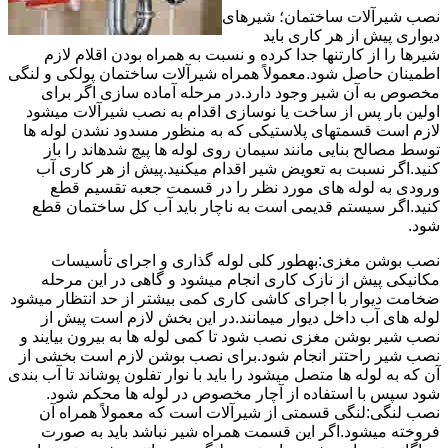
نصب شیرآلات ساختمان؛ شیرهای
دیواری پیش از هر کاری باید
شیرها را از کارتنها جدا کرده و نسبت به همراه بودن اقلام لازم
اطمینان حاصل شود.معمولاً همراه شیرآلات ساختمان پولکی و لنگی
مخصوص به آن شیر وجود دارد.در مرحله آماده سازی اگر برای
اولین بار پس از ساخت یا نوسازی اقدام به نصب شیرآلات میشود
لازم است قسمتهای پلاستیکی که به منظور مسدود نشدن لوله ها
توسط مصالح بنایی مانند سیمان روی لوله ها پیچ شدهاند را باز
کنید.اگر نسبت به تعویض شیر اقدام میکنید.پیش از هر کاری آب
ورودی به لوله های مورد نظر را در قسمت جعبه تقسیم قطع
کنید.اگر سیستم قدیمی است به ناچار باید آب کل ساختمان قطع
شود.
نصب بوشن مغزی:بهطور کلی لوله گذاری و اجرای تأسیسات
مکانیکی پیش از نازک کاری انجام میشود و گاهی در این مرحله
ضخامت دیوار با اجرای کاشی کاری کمی بیشتر از حد انتظار میشود
لوله های آب داخل دیوار میمانند.در این بخش لازم است پیش از
نصب شیر بوشن مغزی نصب شود تا کمی لوله ها به بیرون بیایند و
نصب شیر راحتتر انجام شود.برای نصب بوشن لازم است بخشی از
آن که به لوله ها متصل میشود را باید با نوار تفلون پوشاند تا آب بندی
شود سپس با استفاده از آچار مخصوص در لوله ها محکم شود.
نصب لنگی:لنگی قسمتی از شیرآلات است که معمولاً همراه آن
فروخته میشود.اگر این قسمت همراه شیر نباشد باید به صورت