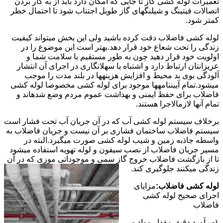
تعمیرات لوله کشی گاز تا جایی که امکان دارد باید از به کار بردن
اتصالات فیتینگ و شیلنگهای گاز طویل اجتناب شود تا احتمال خطر
کمتر شود.
لوله کشی فاضلاب دقت کرده باشید ولی این بخش میتواند کیفیت
زندگی را تحت شعاع خود قرار دهد.بهتر است این موضوع را در
اولویت خود قرار دهید چون به طور مستقیم با سلامت شما و
عزیزانتان ارتباط دارد و اشتباه یا سهلانگاری در اجرای آن انتشار
آلودگی بوی بد محیط و افزایش هزینهها در بلند مدت را موجب
میشود.تمام آییننامهها موجود برای لوله کشی مخصوصا لوله کشی
فاضلاب برای حفظ ایمنی و بهداشت عموم مردم وضع شدهاند و
تمام آنها لازمالاجرا هستند.
برخلاف سیستم لوله کشی آب که در آن جریان آب تحت فشار است
سیستم فاضلاب ساختمان فشاری بر آن نیست و جریان فاضلاب به
واسطه جاذبه زمین و شیب لوله کشی صورت میگیرد.البته در
مسیر جریان فاضلاب از نصب سیفون و لوله تهویه استفاده میشود
تا از بازگشت فاضلاب خروج گاز سمی و موجوداتی موزی که در آن
زندگی میکنند جلوگیری کند.
لوله کشی فاضلاب:
مزایای
اجرای صحیح لوله کشی
فاضلاب
۱-برآورد دقیق مقدار مواد و