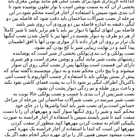
جداگانه خریداری شود.برای نصب لنگی هم مانند بوشن مغزی باید
بخشی از آن که به سمت بوشن است با نوار تفلون پوشیده شود تا
آب بندی شود.سپس با استفاده از آچار فرانسه محکم شود.در این
مرحله از نصب شیرآلات ساختمان باید دقت شود که فاصله بین دو
لنگی دقیقه به اندازه فاصله بین دو ورودی آب روی شیر باشد
فاصله بین انتهای لنگیها تا دیوار نیز باید با هم برابر باشد تا شیر کاملاً
از هر دو طرف به دیوار بچسبد.در انتها نیز با کامل شدن نصب لنگیها
یک تراز بر روی آن قرار داده تا از موازی بودن آنها با افق اطمینان
پیدا کنید و در نهایت زیبایی شیر با کج بودن کم نشود.
نصب پولکی و آب بندی:پولکی بخشی از شیر است که پوشاننده
زشتیهای پشت شیر مانند لنگی و بوشن مغزی است و هر شیری
دارای این قسمت است.پولکیها پس از نصب لنگی روی آن سوار
میشوند و با پیچ دادن محکم شده و به دیوار میچسبند.ناگفته نماند که
پیش از بستن پولکی باید با استفاده از چسب آکواریوم یا چسب آنتی
باکتریال اطراف لنگی پر شود تا آب به پشت فضای کاشی نفوذ نکند
و باعث بروز طبله و نم زدگی دیوار پشت آن نشود.
نصب شیر:پس از آب بندی با چسب و نصب پولکی حالا نوبت به
نصب شیر میرسد.در نصب شیرآلات ساختمان این مرحله از مراحل
حساس است.برای نصب شیر باید ابتدا واشرها را در جای خود
محکم کنید و شیر را روی لنگیها سوار کنید و مهرههای آن را با دست
سفت کنید تا شیر بایستد.سپس با استفاده از آچار فرانسه به صورت
یکییکی اقدام به سفت کردن مهرهها کنید.منظور از سفت کردن
مهرهها این است که ابتدا با استفاده از آچار فرانسه یک مهره کمی
سفت میشود سپس همین کار را برای مهره دیگر انجام دهید.اگر یک