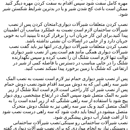
مهره کامل سفت شود سپس اقدام به سفت کردن مهره دیگر کنید
ممکن است باعث کج شدن شیر و یا در بدترین شرایط شکستن شیر
شود.
نصب کردن متعلقات شیرآلات دیواری:امتحان کردن پس از نصب
شیرآلات ساختمان لازم است نصبت به عملکرد مناسب آن اطمینان
پیدا کنید.برای این کار جریان آب را برقرار کرده تا ببینید آب به خوبی
جریان دارد و از جایی در اتصالات آن نشتی نداشته باشد.
نصب کردن متعلقات شیرآلات دیواری:در انتها نیز باید گفت نصب
شیرآلات دیواری همگی مانند هم است.پس از نصب شیر دیواری
توالت تنها لازم است شلنگ آن را نصب کرده و سپس نگهدارنده
شلنگ را در جایی مناسب در دسترس با فاصله کمی از شیر در
ارتفاعی که شلنگ با زمین برخورد پیدا نمیکند نصب کنید.
پس از نصب شیر دیواری حمام نیز لازم است نسبت به نصب المک
شیر سه راهی آبی که به دوش میرسد اقدام شود.نصب دوش حمام
پس از نصب شیر آن کار راحتی است.لازم است ابتلا شلنگ از زیر
شیر به المک متصل شود سپس المک در ارتفاع مشخصی روی دیوار
پیچ شود با استفاده از سه راهی شلنگی که از زیر آمده است را به
المک متصل کنید و یک سر سه راهی نیز به شلنگ دوش متحرک
متصل میشود.در اینجا باید دقت شود که سه راهی درست نصب شود
تا از افت فشار آب دوش پیشگیری شود.
نصب شیرآلات ساختمانی رو سینکی:نصب شیرآلات ساختمانی
روسینکی نیاز به انجام مواردی که برای نصب شیرآلات دیواری گفته