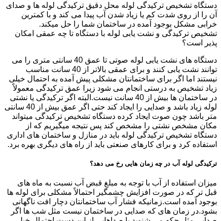
دستگاه تشخیص ترکیدگی لوله محل دقیق ترکیدگی لوله ها و صدای
آن را از روی شدت کم یا زیاد شدن آب پیدا می کند و با کمترین
خرابی مشکل بوجود آمده در ساختمان شما را حل میکند.
تشخیص ترکیدگی و نشت یابی لوله با دستگاه تا چه عمقی امکان
پذیر است؟
دستگاه های نشت یابی لوله صوتی تا عمق 40 سانتی متری را می
توانند نشت یابی کنند و برای عمقی بالاتر از 40 سانت مناسب
نیستند اما اگر برای ساختمانتان مشکلی پیش آمده به احتمال خیلی
زیاد تشخیص به درستی انجام می شود زیرا عمق ترکیدگی معمولاً
در ساختمان ها بیش از 40 سانت نیست.البته اگر ترکیدگی یا نشتی
لوله زیاد باشد و صدایی را ایجاد کند حتی اگر عمق بیش از 40 سانتی
متر باشد چون صوت ایجاد کرده دستگاه تشخیص ترکیدگی میتواند
مکان مشخص نشتی را مشخص کند پس نتیجه میگیریم که از
دستگاه تشخیص ترکیدگی لوله باید در منازل و ساختمان های اداری
استفاده کرد و برای کارهای صنعتی باید از راه های دیگری بهره برد.
ترکیدگی لوله آب در چه زمان هایی رخ می دهد؟
میزان استفاده از آب با توجه به مبلغ قبض آب نسبت به ماه های
قبل تر که در صورت افزایش چشمگیر احتمالاً مشکلی برای لوله ها
بوجود آمده است.زمانیکه فشار آب ساختمانتان دچار افت ناگهانی
بشود.در زمان های که صدایی در ساختمان نیست مثل شب ها اگر
صدایی مثل چکه می شنوید یا صداهایی از این دست احتمال خیلی