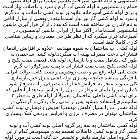
دستشویی و لوله کشی آشپزخانه تقسیم میشود.برای لوله کشی
حمام و دستشویی به لوله کشی آب گرم و سرد و فاضلاب نیاز است
و برای لوله کشی آشپزخانه علاوه بر لوله کشی فاضلاب و آب گرم
و سرد به لوله کشی گاز نیز نیاز است.البته در بعضی از منازل اتاقی
به نام لاندری نیز ساخته شده است که هدف از آن قرارگیری ماشین
لباسشویی است.اما در اکثر منازل ایرانی ماشین لباسشویی در
آشپزخانه قرار میگیرد که از نظر طراحی معماری و زیبایی شناسی
کاری کاملاً غلط است.
لوله کشی آب ساختمان به شیوه مهندسی علاوه بر افزایش راندمان
فشار آب باعث مصرف بهینه آب میگردد.لوله کشی ساختمان به
طور کلی شامل نصب و یا بازسازی لوله های قدیمی نصب پکیج و
لوله کشی پکیج نصب پمپ فشار آب یا پمپ سیرکولار آب گرم
نشت یابی لوله رفع نم و نصب روشویی و نصب کاسه توالت ایرانی
یا فرنگی میباشد.چنانچه نوسازی لوله کشی منزل حین بازسازی
کلی میتواند منجر به افزایش فشار آب مصرفی و آب شوفاژ شود
که این امر راندامان شوفاژ در منزل را افزایش میدهد.از آنجایی که
برای لوله کشی داخلی ساختمان معمولاً از لوله فلزی به قطر ۲
سانتیمتری استفاده میشود پس از مدتی زنگ زدگی و گرفتگی در
لوله فشار آب را بسیار کاهش میدهد.با تعویض و نوسازی لوله کشی
ساختمان میتوان در مصرف انرژی و افزایش بازدهی کمک بسیاری
کرد.
لوله کشی ساختمان به سه زیر گروه اصلی لوله کشی آب و لوله
کشی گاز و لوله کشی فاضلاب تقسیم بندی میشود.هر کدام از این
سه گروه اصلی نیازمند دانش و تخصص جداگانه است.در مورد لوله