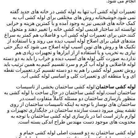
انجام می شود.
تعمیرات لوله کشی آب تنها به لوله کشی در خانه های جدید گفته
نمی شود.خوشبختانه روش های مختلفی برای لوله کشی آب به
کمک خانه های قدیمی نیز به وجود آمده و با کمترین هزینه و خرابی
توانسته اند ساختار قدیمی لوله کشی خانه را تغییر دهند و متحول
کنند.حتی برای تعمیرات لوله کشی آب و فاضلاب هم کمتر به سراغ
متدهای قبلی برای اصلاح لوله آسیب دیده می روند و با استفاده از
تکنیک ها و روش های نوین آسیب لوله اصلاح می شود که دیگر حتی
نیازی به تخریب و یا استفاده از از ابزارها و تجهیزات زیادی هم
ندارد.به صورت کلی لوله های آسیب دیده و خراب را باید به دو دسته
لوله فاضلابی و لوله آب گرم و سرد تقسیم کنیم.به همین ترتیب باید
روش تعمیر لوله کشی را هم به دو دسته تقسیم کرد.تعمیرات نقطه
ای و یا منطقه ای و تعمیرات کلی و اساسی لوله کشی آب.
لوله کشی ساختمان
:لوله کشی ساختمان بخشی از تاسیسات
ساختمان است.لوله کشی ساختمان در حال ساخت با لوله کشی به
منظور بازسازی ساختمان دو مسئله کاملاً متفاوت است.در
ساختمان های نوساز با توجه به اینکه تاسیسات ساختمان از روی
نقشه پیش میرود دست سازنده ساختمان در جایگذاری تجهیزات و
لوازم بازتر است اما در بازسازی لوله کشی ساختمان با توجه به
محدویت های موجود دست مهندس طراح اندکی بسته است.
لوله کشی ساختمان به دو قسمت اصلی لوله کشی حمام و