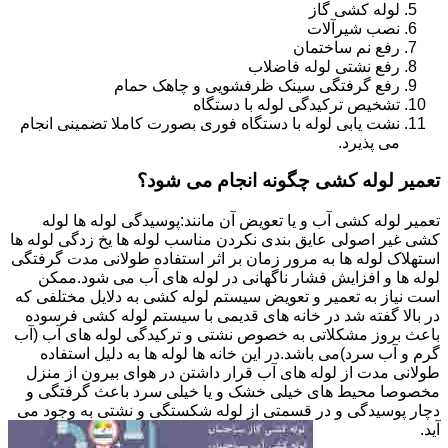
لوله کشی گاز
نصب شیرآلات
رفع نم ساختمان
رفع نشتی لوله فاضلاب
رفع گرفتگی سینک ظرفشویی و چاهک حمام
تشخیص ترکیدگی لوله با دستگاه
نشت یابی لوله با دستگاه فوری بصورت کاملا تضمینی انجام
می پذیرد.
تعمیر لوله کشی چگونه انجام می شود؟
تعمیر لوله کشی آب و یا تعویض آن مانند:پوسیدگی لوله ها لوله
کشی غیر اصولی عایق بندی نکردن مناسب لوله ها یخ زدگی لوله ها
استهلاک لوله ها به مرور زمان بر اثر استفاده طولانی مدت گرفتگی
لوله ها و افزایش فشار ناگهانی در لوله های آب می شود.ممکن
است نیاز به تعمیر و تعویض سیستم لوله کشی به دلایل مختلفی که
در بالا گفته شد در خانه های قدیمی با سیستم لوله کشی فرسوده
باعث بروز مشکلاتی به خصوص نشتی و ترکیدگی لوله های آب (آب
گرم و آب سرد)می باشد.در این خانه ها لوله ها به دلیل استفاده
طولانی مدت از لوله های آب قرار داشتن در هوای بیرون از منزل
مخصوصا محیط های خیلی خشک و یا خیلی سرد باعث گرفتگی و
دچار پوسیدگی و در قسمتی از لوله شکستگی و نشتی به وجود می
آید.