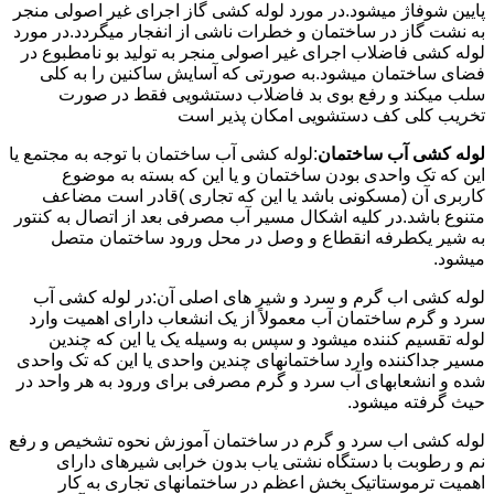
پایین شوفاژ میشود.در مورد لوله کشی گاز اجرای غیر اصولی منجر
به نشت گاز در ساختمان و خطرات ناشی از انفجار میگردد.در مورد
لوله کشی فاضلاب اجرای غیر اصولی منجر به تولید بو نامطبوع در
فضای ساختمان میشود.به صورتی که آسایش ساکنین را به کلی
سلب میکند و رفع بوی بد فاضلاب دستشویی فقط در صورت
تخریب کلی کف دستشویی امکان پذیر است
لوله کشی آب ساختمان
:لوله کشی آب ساختمان با توجه به مجتمع یا
این که تک واحدی بودن ساختمان و یا این که بسته به موضوع
کاربری آن (مسکونی باشد یا این که تجاری )قادر است مضاعف
متنوع باشد.در کلیه اشکال مسیر آب مصرفی بعد از اتصال به کنتور
به شیر یکطرفه انقطاع و وصل در محل ورود ساختمان متصل
میشود.
لوله کشی اب گرم و سرد و شیر های اصلی آن:در لوله کشی آب
سرد و گرم ساختمان آب معمولاً از یک انشعاب دارای اهمیت وارد
لوله تقسیم کننده میشود و سپس به وسیله یک یا این که چندین
مسیر جداکننده وارد ساختمانهای چندین واحدی یا این که تک واحدی
شده و انشعابهای آب سرد و گرم مصرفی برای ورود به هر واحد در
حیث گرفته میشود.
لوله کشی اب سرد و گرم در ساختمان آموزش نحوه تشخیص و رفع
نم و رطوبت با دستگاه نشتی یاب بدون خرابی شیرهای دارای
اهمیت ترموستاتیک بخش اعظم در ساختمانهای تجاری به کار