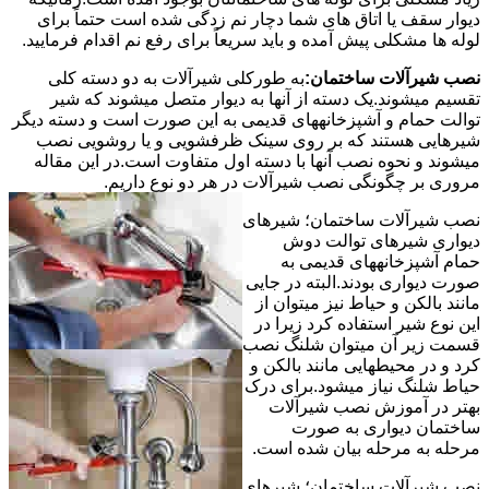
دیوار سقف یا اتاق های شما دچار نم زدگی شده است حتماً برای
لوله ها مشکلی پیش آمده و باید سریعاً برای رفع نم اقدام فرمایید.
نصب شیرآلات ساختمان:
به طورکلی شیرآلات به دو دسته کلی
تقسیم میشوند.یک دسته از آنها به دیوار متصل میشوند که شیر
توالت حمام و آشپزخانههای قدیمی به این صورت است و دسته دیگر
شیرهایی هستند که بر روی سینک ظرفشویی و یا روشویی نصب
میشوند و نحوه نصب آنها با دسته اول متفاوت است.در این مقاله
مروری بر چگونگی نصب شیرآلات در هر دو نوع داریم.
نصب شیرآلات ساختمان؛ شیرهای
دیواری شیرهای توالت دوش
حمام آشپزخانههای قدیمی به
صورت دیواری بودند.البته در جایی
مانند بالکن و حیاط نیز میتوان از
این نوع شیر استفاده کرد زیرا در
قسمت زیر آن میتوان شلنگ نصب
کرد و در محیطهایی مانند بالکن و
حیاط شلنگ نیاز میشود.برای درک
بهتر در آموزش نصب شیرآلات
ساختمان دیواری به صورت
مرحله به مرحله بیان شده است.
نصب شیرآلات ساختمان؛ شیرهای