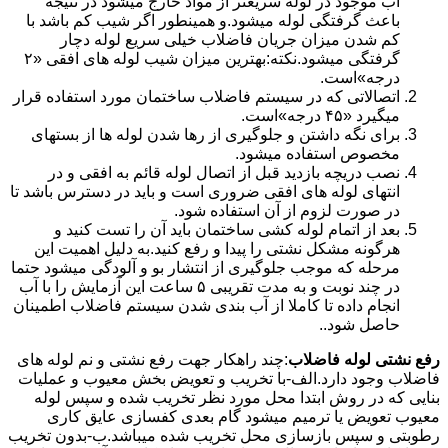
آب موجود در لوله سریعتر از مواد خارج میشود در نتیجه
باعث گرفتگی لوله میشود.و همینطور اگر شیب کم باشد با
کم شدن میزان جریان فاضلاب خیلی سریع لوله دچار
گرفتگی میشود.نکته:بهترین میزان شیب لوله های افقی «۲
درجه»است.
اتصالاتی که در سیستم فاضلاب ساختمان مورد استفاده قرار
میگیرد «۴۵ درجه»است.
برای نگه داشتن و جلوگیری از رها شدن لوله ها از بستهای
مخصوص استفاده میشود.
نصب دریچه بازدید قبل از اتصال لوله قائم به افقی و در
انتهای لوله های افقی ضروری است و باید در دسترس باشد تا
در صورت لزوم از آن استفاده شود.
بعد از اتمام لوله کشی ساختمان باید آن را تست کنید و
هرگونه مشکل نشتی را پیدا و رفع کنید.به دلیل اهمیت این
مرحله که موجب جلوگیری از انتشار بو و آلودگی میشود حتما
در چند نوبت و به مدت تقریبی ۵ ساعت این آزمایش را با آب
انجام داده تا کاملا از آب بندی شدن سیستم فاضلاب اطمینان
حاصل شود..
رفع نشتی لوله فاضلاب
:چند راهکار جهت رفع نشتی و نم لوله های
فاضلاب وجود دارد.الف-با تخریب و تعویض بخش معیوب و عملیات
بنایی که در روش ابتدا محل مورد نظر تخریب شده و سپس لوله
معیوب تعویض یا ترمیم میشود گام بعدی کفسازی عایق کاری
رطوبتی و سپس بازسازی محل تخریب شده میباشد.ب-بدون تخریب