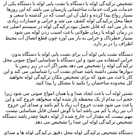
تشخیص ترکیدگی لوله با دستگاه یا نشت یابی لوله با دستگاه یکی از
خدمات شرکت خدمات ساختمانی پارسیان می باشد که این روزها
بسیار رواج پیدا کرده و دلیل آن این است که در گذشته با سعی و
خطا محل ترکیدگی لوله کشف می شد و خرابی و خسارات زیادی
به بار می آمد که قابل تحمل نبود.ترکیدگی لوله در سیستم اصلی چه
در زمان کوتاه یا زمان طولانی باعث اسیب زدن لوله می شود
بسیار خطرناک و خرابی به بار می آورد چون قطع اتصال آب محیط
اطراف را در بر دارد.
دستگاه نشت یابی لوله آب برای نشت یابی لوله با دستگاه بدون
خرابی استفاده می شود و این دستگاه با شناسایی امواج صوتی محل
ترکیدگی لوله را تشخیص می دهد یعنی اگر آب در زیر زمین یا
دیوارها نشتی داشته باشد صدای نشت آب را شناسایی می کند و این
کار باعث می شود که برای تشخیص مکان ترکیدگی لوله نخواهید
کل محدوده ساختمان را بکنید تا مشکل را پیدا کنید.
نشتی لوله آب باعث ایجاد صدا و یا همان امواج صوتی می شود زیرا
حجم آب مدام از یک محفظه باز شده لوله میخواهد خروج کند و این
باعث می شود شدت خروج آب زیاد یا کم باشد و صدای این خروج
آب نیز زیاد یا کم می باشد اما با گوش انسان قابل شناسایی نیست
مهم نیست که مقدار آب خارج شده از لوله دقیقا چقدر باشد دستگاه
تشخیص ترکیدگی لوله این صدا را تشخیص می دهد.
دستگاه تشخیص ترکیدگی لوله محل دقیق ترکیدگی لوله ها و صدای