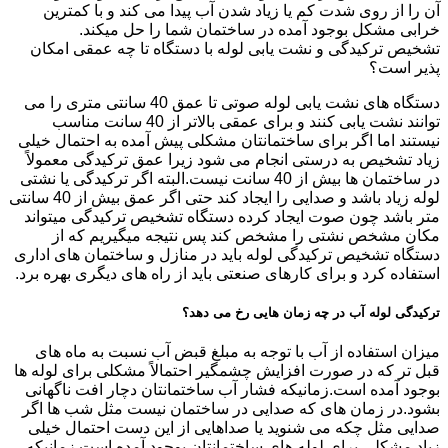
آن را از روی شدت کم یا زیاد شدن آب پیدا می کند و با کمترین
خرابی مشکل بوجود آمده در ساختمان شما را حل میکند.
تشخیص ترکیدگی و نشت یابی لوله با دستگاه تا چه عمقی امکان
پذیر است؟
دستگاه های نشت یابی لوله صوتی تا عمق 40 سانتی متری را می
توانند نشت یابی کنند و برای عمقی بالاتر از 40 سانت مناسب
نیستند اما اگر برای ساختمانتان مشکلی پیش آمده به احتمال خیلی
زیاد تشخیص به درستی انجام می شود زیرا عمق ترکیدگی معمولاً
در ساختمان ها بیش از 40 سانت نیست.البته اگر ترکیدگی یا نشتی
لوله زیاد باشد و صدایی را ایجاد کند حتی اگر عمق بیش از 40 سانتی
متر باشد چون صوت ایجاد کرده دستگاه تشخیص ترکیدگی میتواند
مکان مشخص نشتی را مشخص کند پس نتیجه میگیریم که از
دستگاه تشخیص ترکیدگی لوله باید در منازل و ساختمان های اداری
استفاده کرد و برای کارهای صنعتی باید از راه های دیگری بهره برد.
ترکیدگی لوله آب در چه زمان هایی رخ می دهد؟
میزان استفاده از آب با توجه به مبلغ قبض آب نسبت به ماه های
قبل تر که در صورت افزایش چشمگیر احتمالاً مشکلی برای لوله ها
بوجود آمده است.زمانیکه فشار آب ساختمانتان دچار افت ناگهانی
بشود.در زمان های که صدایی در ساختمان نیست مثل شب ها اگر
صدایی مثل چکه می شنوید یا صداهایی از این دست احتمال خیلی
زیاد مشکلی برای لوله های ساختمانتان بوجود آمده است.زمانیکه