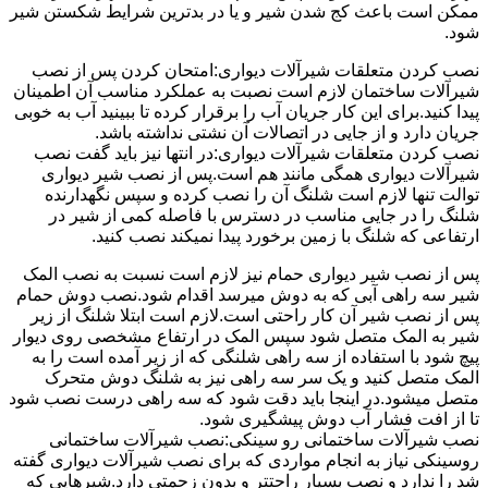
ممکن است باعث کج شدن شیر و یا در بدترین شرایط شکستن شیر
شود.
نصب کردن متعلقات شیرآلات دیواری:امتحان کردن پس از نصب
شیرآلات ساختمان لازم است نصبت به عملکرد مناسب آن اطمینان
پیدا کنید.برای این کار جریان آب را برقرار کرده تا ببینید آب به خوبی
جریان دارد و از جایی در اتصالات آن نشتی نداشته باشد.
نصب کردن متعلقات شیرآلات دیواری:در انتها نیز باید گفت نصب
شیرآلات دیواری همگی مانند هم است.پس از نصب شیر دیواری
توالت تنها لازم است شلنگ آن را نصب کرده و سپس نگهدارنده
شلنگ را در جایی مناسب در دسترس با فاصله کمی از شیر در
ارتفاعی که شلنگ با زمین برخورد پیدا نمیکند نصب کنید.
پس از نصب شیر دیواری حمام نیز لازم است نسبت به نصب المک
شیر سه راهی آبی که به دوش میرسد اقدام شود.نصب دوش حمام
پس از نصب شیر آن کار راحتی است.لازم است ابتلا شلنگ از زیر
شیر به المک متصل شود سپس المک در ارتفاع مشخصی روی دیوار
پیچ شود با استفاده از سه راهی شلنگی که از زیر آمده است را به
المک متصل کنید و یک سر سه راهی نیز به شلنگ دوش متحرک
متصل میشود.در اینجا باید دقت شود که سه راهی درست نصب شود
تا از افت فشار آب دوش پیشگیری شود.
نصب شیرآلات ساختمانی رو سینکی:نصب شیرآلات ساختمانی
روسینکی نیاز به انجام مواردی که برای نصب شیرآلات دیواری گفته
شد را ندارد و نصب بسیار راحتتر و بدون زحمتی دارد.شیرهایی که