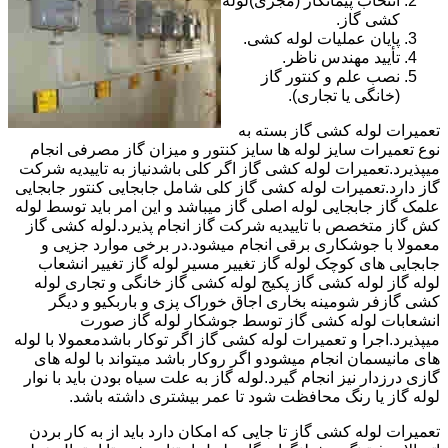
انتخاب پیمانکار (مجری)لوله
کشی گاز.
پایان عملیات لوله کشی.
تأیید مهندس ناظر.
نصب علم و کنتور گاز
(خانگی یا تجاری).
تعمیرات لوله کشی گاز بسته به
نوع تعمیرات سایز لوله ها سایز کنتور و میزان گاز مصرفی انجام
میپذیرد.تعمیرات لوله کشی گاز اگر کلی باشدنیاز به تاییدیه شرکت
گاز دارد.تعمیرات لوله کشی گاز کلی شامل جابجایی کنتور جابجایی
علمک گاز جابجایی لوله اصلی گاز میباشد و این امر باید توسط لوله
کش گاز متخصص با تاییدیه شرکت گاز انجام پذیرد.لوله کشی گاز
معمولا با جوشکاری برقی انجام میشود.در برخی موارد جزیی و
جابجایی های کوچک لوله گاز تغییر مسیر لوله گاز تغییر انشعاب
لوله گاز لوله کشی گاز پکیج لوله کشی گاز خانگی و تجاری لوله
کشی گازفر شومینه بخاری اجاق خوراک پزی و باربکیو و دیگر
انشعابات لوله کشی گاز توسط جوشکار لوله گاز صورت
میپذیرد.اجرا و تعمیرات لوله کشی گاز اگر توکار باشدمعمولا با لوله
های مانیسمان انجام میشودو اگر روکار باشد میتواند با لوله های
گازی درزدار نیز انجام گیرد.لوله گاز به علت سیاه بودن باید با نوار
لوله گاز یا رنگ محافظت شود تا عمر بیشتری داشته باشد.
تعمیرات لوله کشی گاز تا جایی که امکان دارد باید از به کار بردن