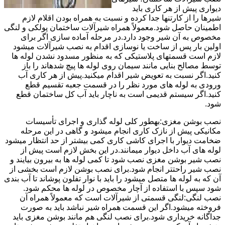
دیواری پیش از هر کاری باید
شیرها را از کارتنها جدا کرده و نسبت به همراه بودن اقلام لازم
اطمینان حاصل شود.معمولاً همراه شیرآلات ساختمان پولکی و لنگی
مخصوص به آن شیر وجود دارد.در مرحله آماده سازی اگر برای
اولین بار پس از ساخت یا نوسازی اقدام به نصب شیرآلات میشود
لازم است قسمتهای پلاستیکی که به منظور مسدود نشدن لوله ها
توسط مصالح بنایی مانند سیمان روی لوله ها پیچ شدهاند را باز
کنید.اگر نسبت به تعویض شیر اقدام میکنید.پیش از هر کاری آب
ورودی به لوله های مورد نظر را در قسمت جعبه تقسیم قطع
کنید.اگر سیستم قدیمی است به ناچار باید آب کل ساختمان قطع
شود.
نصب بوشن مغزی:بهطور کلی لوله گذاری و اجرای تأسیسات
مکانیکی پیش از نازک کاری انجام میشود و گاهی در این مرحله
ضخامت دیوار با اجرای کاشی کاری کمی بیشتر از حد انتظار میشود
لوله های آب داخل دیوار میمانند.در این بخش لازم است پیش از
نصب شیر بوشن مغزی نصب شود تا کمی لوله ها به بیرون بیایند و
نصب شیر راحتتر انجام شود.برای نصب بوشن لازم است بخشی از
آن که به لوله ها متصل میشود را باید با نوار تفلون پوشاند تا آب بندی
شود سپس با استفاده از آچار مخصوص در لوله ها محکم شود.
نصب لنگی:لنگی قسمتی از شیرآلات است که معمولاً همراه آن
فروخته میشود.اگر این قسمت همراه شیر نباشد باید به صورت
جداگانه خریداری شود.برای نصب لنگی هم مانند بوشن مغزی باید