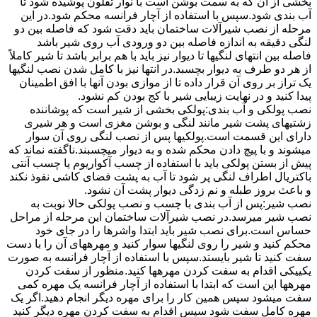
بخشی از آن که به سمت بوشن است با نوار تفلون پوشیده شود تا
آب بندی شود.سپس با استفاده از آچار فرانسه محکم شود.در این
مرحله از نصب شیرآلات ساختمان باید دقت شود که فاصله بین دو
لنگی دقیقه به اندازه فاصله بین دو ورودی آب روی شیر باشد
فاصله بین انتهای لنگیها تا دیوار نیز باید با هم برابر باشد تا شیر کاملاً
از هر دو طرف به دیوار بچسبد.در انتها نیز با کامل شدن نصب لنگیها
یک تراز بر روی آن قرار داده تا از موازی بودن آنها با افق اطمینان
پیدا کنید و در نهایت زیبایی شیر با کج بودن کم نشود.
نصب پولکی و آب بندی:پولکی بخشی از شیر است که پوشاننده
زشتیهای پشت شیر مانند لنگی و بوشن مغزی است و هر شیری
دارای این قسمت است.پولکیها پس از نصب لنگی روی آن سوار
میشوند و با پیچ دادن محکم شده و به دیوار میچسبند.ناگفته نماند که
پیش از بستن پولکی باید با استفاده از چسب آکواریوم یا چسب آنتی
باکتریال اطراف لنگی پر شود تا آب به پشت فضای کاشی نفوذ نکند
و باعث بروز طبله و نم زدگی دیوار پشت آن نشود.
نصب شیر:پس از آب بندی با چسب و نصب پولکی حالا نوبت به
نصب شیر میرسد.در نصب شیرآلات ساختمان این مرحله از مراحل
حساس است.برای نصب شیر باید ابتدا واشرها را در جای خود
محکم کنید و شیر را روی لنگیها سوار کنید و مهرههای آن را با دست
سفت کنید تا شیر بایستد.سپس با استفاده از آچار فرانسه به صورت
یکییکی اقدام به سفت کردن مهرهها کنید.منظور از سفت کردن
مهرهها این است که ابتدا با استفاده از آچار فرانسه یک مهره کمی
سفت میشود سپس همین کار را برای مهره دیگر انجام دهید.اگر یک
مهره کامل سفت شود سپس اقدام به سفت کردن مهره دیگر کنید