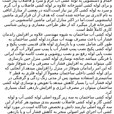
حمام و دستشویی به لوله کشی آب گرم و سرد و فاضلاب نیاز است
و برای لوله کشی آشپزخانه علاوه بر لوله کشی فاضلاب و آب گرم
و سرد به لوله کشی گاز نیز نیاز است.البته در بعضی از منازل اتاقی
به نام لاندری نیز ساخته شده است که هدف از آن قرارگیری ماشین
لباسشویی است.اما در اکثر منازل ایرانی ماشین لباسشویی در
آشپزخانه قرار میگیرد که از نظر طراحی معماری و زیبایی شناسی
کاری کاملاً غلط است.
لوله کشی آب ساختمان به شیوه مهندسی علاوه بر افزایش راندمان
فشار آب باعث مصرف بهینه آب میگردد.لوله کشی ساختمان به
طور کلی شامل نصب و یا بازسازی لوله های قدیمی نصب پکیج و
لوله کشی پکیج نصب پمپ فشار آب یا پمپ سیرکولار آب گرم
نشت یابی لوله رفع نم و نصب روشویی و نصب کاسه توالت ایرانی
یا فرنگی میباشد.چنانچه نوسازی لوله کشی منزل حین بازسازی
کلی میتواند منجر به افزایش فشار آب مصرفی و آب شوفاژ شود
که این امر راندامان شوفاژ در منزل را افزایش میدهد.از آنجایی که
برای لوله کشی داخلی ساختمان معمولاً از لوله فلزی به قطر ۲
سانتیمتری استفاده میشود پس از مدتی زنگ زدگی و گرفتگی در
لوله فشار آب را بسیار کاهش میدهد.با تعویض و نوسازی لوله کشی
ساختمان میتوان در مصرف انرژی و افزایش بازدهی کمک بسیاری
کرد.
لوله کشی ساختمان به سه زیر گروه اصلی لوله کشی آب و لوله
کشی گاز و لوله کشی فاضلاب تقسیم بندی میشود.هر کدام از این
سه گروه اصلی نیازمند دانش و تخصص جداگانه است.در مورد لوله
کشی آب اجرای غیر اصولی منجر به کاهش فشار آب و یا بازدهی