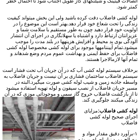
اتصالات فیتینگ و شیلنگهای گاز طویل اجتناب شود تا احتمال خطر
کمتر شود.
لوله کشی فاضلاب دقت کرده باشید ولی این بخش میتواند کیفیت
زندگی را تحت شعاع خود قرار دهد.بهتر است این موضوع را در
اولویت خود قرار دهید چون به طور مستقیم با سلامت شما و
عزیزانتان ارتباط دارد و اشتباه یا سهلانگاری در اجرای آن انتشار
آلودگی بوی بد محیط و افزایش هزینهها در بلند مدت را موجب
میشود.تمام آییننامهها موجود برای لوله کشی مخصوصا لوله کشی
فاضلاب برای حفظ ایمنی و بهداشت عموم مردم وضع شدهاند و
تمام آنها لازمالاجرا هستند.
برخلاف سیستم لوله کشی آب که در آن جریان آب تحت فشار است
سیستم فاضلاب ساختمان فشاری بر آن نیست و جریان فاضلاب به
واسطه جاذبه زمین و شیب لوله کشی صورت میگیرد.البته در
مسیر جریان فاضلاب از نصب سیفون و لوله تهویه استفاده میشود
تا از بازگشت فاضلاب خروج گاز سمی و موجوداتی موزی که در آن
زندگی میکنند جلوگیری کند.
لوله کشی فاضلاب:
مزایای
اجرای صحیح لوله کشی
فاضلاب
۱-برآورد دقیق مقدار مواد و
مصالح مورد نیاز اجرای پروژه