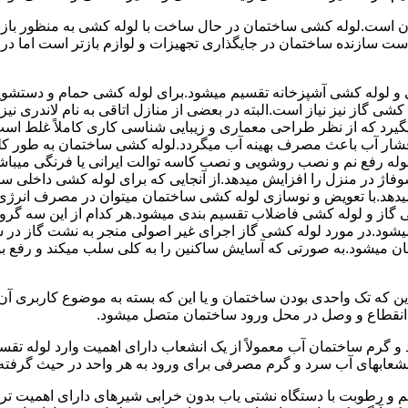
 است.لوله کشی ساختمان در حال ساخت با لوله کشی به منظور بازس
دست سازنده ساختمان در جایگذاری تجهیزات و لوازم بازتر است اما 
لوله کشی آشپزخانه تقسیم میشود.برای لوله کشی حمام و دستشویی 
شی گاز نیز نیاز است.البته در بعضی از منازل اتاقی به نام لاندری
یگیرد که از نظر طراحی معماری و زیبایی شناسی کاری کاملاً غلط است
شار آب باعث مصرف بهینه آب میگردد.لوله کشی ساختمان به طور کلی
ه رفع نم و نصب روشویی و نصب کاسه توالت ایرانی یا فرنگی میباشد
یدهد.با تعویض و نوسازی لوله کشی ساختمان میتوان در مصرف انرژی
گاز و لوله کشی فاضلاب تقسیم بندی میشود.هر کدام از این سه گرو
میشود.در مورد لوله کشی گاز اجرای غیر اصولی منجر به نشت گاز در 
تمان میشود.به صورتی که آسایش ساکنین را به کلی سلب میکند و ر
این که تک واحدی بودن ساختمان و یا این که بسته به موضوع کاربری آ
 انقطاع و وصل در محل ورود ساختمان متصل میشود.
گرم ساختمان آب معمولاً از یک انشعاب دارای اهمیت وارد لوله تقسی
انشعابهای آب سرد و گرم مصرفی برای ورود به هر واحد در حیث گرفته
 رطوبت با دستگاه نشتی یاب بدون خرابی شیرهای دارای اهمیت ترمو