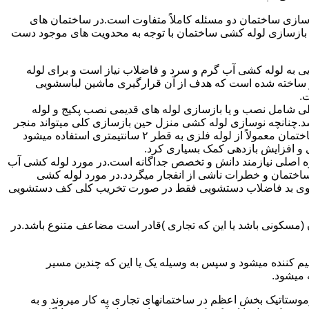
ازی ساختمان دو مسئله کاملاً متفاوت است.در ساختمان های
در بازسازی لوله کشی ساختمان با توجه به محدویت های موجود دست
به لوله کشی آب گرم و سرد و فاضلاب نیاز است و برای لوله
 نیز ساخته شده است که هدف از آن قرارگیری ماشین لباسشویی
.
 شامل نصب و یا بازسازی لوله های قدیمی نصب پکیج و لوله
.چنانچه نوسازی لوله کشی منزل حین بازسازی کلی میتواند منجر
به افزایش فشار آب مصرفی و آب شوفاژ شود که این امر راندامان شوفاژ در منزل را افزایش میدهد.از آنجایی که برای لوله کشی داخلی ساختمان معمولاً از لوله فلزی به قطر ۲ سانتیمتری استفاده میشود
 و افزایش بازدهی کمک بسیاری کرد.
ه اصلی نیازمند دانش و تخصص جداگانه است.در مورد لوله کشی آب
ساختمان و خطرات ناشی از انفجار میگردد.در مورد لوله کشی
فع بوی بد فاضلاب دستشویی فقط در صورت تخریب کلی کف دستشویی
ن (مسکونی باشد یا این که تجاری )قادر است مضاعف متنوع باشد.در
م کننده میشود و سپس به وسیله یک یا این که چندین مسیر
 میشود.
ستاتیک بخش اعظم در ساختمانهای تجاری به کار میروند و به