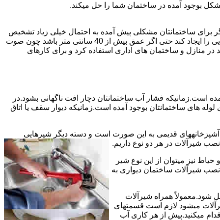
شکل بوجود آمده در ساختمان شما را حل میکند.
می توانند نشت یابی کنند و برای عمقی بالاتر از 40 سانت مناسب نیستند اما اگر برای ساختمانتان مشکلی پیش آمده به احتمال خیلی زیاد تشخیص
به درستی انجام می شود زیرا عمق ترکیدگی معمولاً در ساختمان ها بیش از 40 سانت نیست.البته اگر ترکیدگی یا نشتی لوله زیاد باشد و صدایی را ایجاد کند حتی اگر عمق بیش از 40 سانتی متر باشد چون صوت
ر منازل و ساختمان های اداری استفاده کرد و برای کارهای
مده است.زمانیکه فشار آب ساختمانتان دچار افت ناگهانی بشود.در
له های ساختمانتان بوجود آمده است.زمانیکه دیوار سقف یا اتاق
و آشپزخانههای قدیمی به این صورت است و دسته دیگر شیرهایی
ب شیرآلات در هر دو نوع داریم.
یاط نیز میتوان از این نوع شیر
 نصب شیرآلات ساختمان دیواری به
ل شود.معمولاً همراه شیرآلات
یرآلات میشود لازم است قسمتهای
قدام میکنید.پیش از هر کاری آب