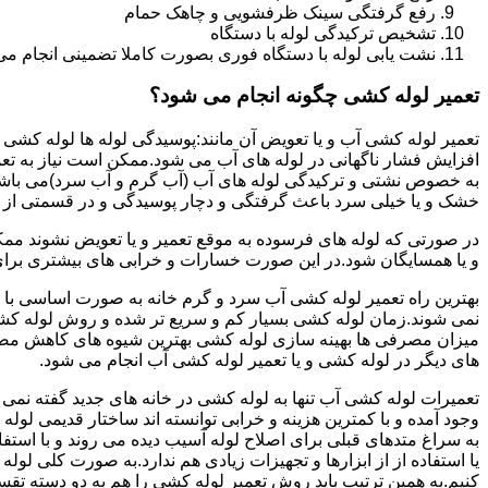
رفع گرفتگی سینک ظرفشویی و چاهک حمام
تشخیص ترکیدگی لوله با دستگاه
نشت یابی لوله با دستگاه فوری بصورت کاملا تضمینی انجام می 
تعمیر لوله کشی چگونه انجام می شود؟
تعمیر لوله کشی آب و یا تعویض آن مانند:پوسیدگی لوله ها لوله کشی غ
افزایش فشار ناگهانی در لوله های آب می شود.ممکن است نیاز به تع
به خصوص نشتی و ترکیدگی لوله های آب (آب گرم و آب سرد)می باشد.د
خشک و یا خیلی سرد باعث گرفتگی و دچار پوسیدگی و در قسمتی از ل
در صورتی که لوله های فرسوده به موقع تعمیر و یا تعویض نشوند مم
و یا همسایگان شود.در این صورت خسارات و خرابی های بیشتری برای خ
بهترین راه تعمیر لوله کشی آب سرد و گرم خانه به صورت اساسی با 
نمی شوند.زمان لوله کشی بسیار کم و سریع تر شده و روش لوله کشی
میزان مصرفی ها بهینه سازی لوله کشی بهترین شیوه های کاهش مصرف
های دیگر در لوله کشی و یا تعمیر لوله کشی آب انجام می شود.
تعمیرات لوله کشی آب تنها به لوله کشی در خانه های جدید گفته نم
وجود آمده و با کمترین هزینه و خرابی توانسته اند ساختار قدیمی لول
به سراغ متدهای قبلی برای اصلاح لوله آسیب دیده می روند و با استف
یا استفاده از از ابزارها و تجهیزات زیادی هم ندارد.به صورت کلی لول
کنیم.به همین ترتیب باید روش تعمیر لوله کشی را هم به دو دسته تق