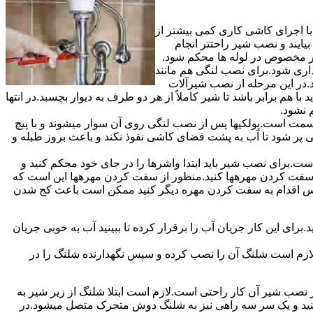
ا اجرای کاشی کاری کمی بیشتر از
ایند و نصب شیر راحتتر انجام
چار مخصوص در لوله ها محکم شود.
اری شود.برای نصب لنگی هم مانند
.در این مرحله از نصب شیرآلات
ا هم برابر باشد تا شیر کاملاً از هر دو طرف به دیوار بچسبد.در انتها
م نشود.
مت است.پولکیها پس از نصب لنگی روی آن سوار میشوند و با پیچ
گی پر شود تا آب به پشت فضای کاشی نفوذ نکند و باعث بروز طبله و
برای نصب شیر باید ابتدا واشرها را در جای خود محکم کنید و
 به سفت کردن مهرهها کنید.منظور از سفت کردن مهرهها این است که
سپس اقدام به سفت کردن مهره دیگر کنید ممکن است باعث کج شدن
ی این کار جریان آب را برقرار کرده تا ببینید آب به خوبی جریان
لازم است شلنگ آن را نصب کرده و سپس نگهدارنده شلنگ را در
ب شیر آن کار راحتی است.لازم است ابتلا شلنگ از زیر شیر به
کنید و یک سر سه راهی نیز به شلنگ دوش متحرک متصل میشود.در