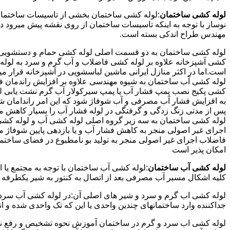
لوله کشی ساختمان
:لوله کشی ساختمان بخشی از تاسیسات ساختمان
نوساز با توجه به اینکه تاسیسات ساختمان از روی نقشه پیش میرود 
مهندس طراح اندکی بسته است.
لوله کشی ساختمان به دو قسمت اصلی لوله کشی حمام و دستشویی و 
کشی آشپزخانه علاوه بر لوله کشی فاضلاب و آب گرم و سرد به لوله ک
است.اما در اکثر منازل ایرانی ماشین لباسشویی در آشپزخانه قرار م
لوله کشی آب ساختمان به شیوه مهندسی علاوه بر افزایش راندمان ف
کشی پکیج نصب پمپ فشار آب یا پمپ سیرکولار آب گرم نشت یابی لول
پس از مدتی زنگ زدگی و گرفتگی در لوله فشار آب را بسیار کاهش م
لوله کشی ساختمان به سه زیر گروه اصلی لوله کشی آب و لوله کشی 
اجرای غیر اصولی منجر به کاهش فشار آب و یا بازدهی پایین شوفاژ 
فاضلاب اجرای غیر اصولی منجر به تولید بو نامطبوع در فضای ساخ
امکان پذیر است
لوله کشی آب ساختمان
:لوله کشی آب ساختمان با توجه به مجتمع یا 
کلیه اشکال مسیر آب مصرفی بعد از اتصال به کنتور به شیر یکطرفه
لوله کشی اب گرم و سرد و شیر های اصلی آن:در لوله کشی آب سرد و 
جداکننده وارد ساختمانهای چندین واحدی یا این که تک واحدی شده و 
لوله کشی اب سرد و گرم در ساختمان آموزش نحوه تشخیص و رفع نم و