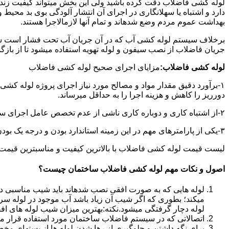
لوله کشی فاضلاب دقت کرده باشید ولی این بخش میتواند کیفیت زندگ
دارد و اشتباه یا سهلانگاری در اجرای آن انتشار آلودگی بوی بد محی
بهداشت عموم مردم وضع شدهاند و تمام آنها لازمالاجرا هستند.
برخلاف سیستم لوله کشی آب که در آن جریان آب تحت فشار است سی
جریان فاضلاب از نصب سیفون و لوله تهویه استفاده میشود تا از با
لوله کشی فاضلاب:
مزایای اجرای صحیح لوله کشی فاضلاب
۱-برآورد دقیق مقدار مواد و مصالح مورد نیاز اجرای پروژه لوله کشی
دورریز را کاهش و هزینه اجرا را به حداقل میرساند.
۲-از اشتباه کاری و دوباره کاری ناشی از عدم تخصص عامل اجرای سیستم فاضلاب جلوگیری میشود.
۳-یکی از پارامترهای مهم در این زمینه استاندارد بودن و درجه یک بودن لوازم تاسیسات بهداشتی است که افزایش طول عمر سیستم فاضلاب را در پی خواهد داشت.
لیست قیمت لوله کشی فاضلاب با بالاترین کیفیت و مناسبترین قیمت به صورت 24 ساعته 
اصول و نکات مهم لوله کشی فاضلاب ساختمان چیست؟
لوله هایی که به صورت افقی نصب شدهاند باید شیب مناسبی داش
میکند؛ بطوری که اگر شیب آن زیاد باشد آب موجود در لوله سر
لوله دچار گرفتگی میشود.نکته:بهترین میزان شیب لوله های افقی «۲ درجه
اتصالاتی که در سیستم فاضلاب ساختمان مورد استفاده قرار میگیرد «۴۵ در
برای نگه داشتن و جلوگیری از رها شدن لوله ها از بستهای مخ