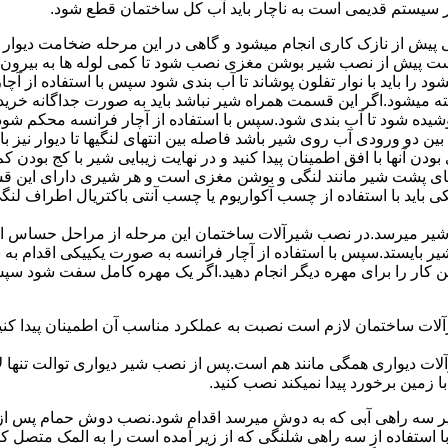
ر سیستم قدیمی است به ناچار باید آب کل ساختمان قطع شود.
یش از نازک کاری انجام میشود و گاهی در این مرحله ضخامت دیوار ب
 است پیش از نصب شیر بوشن مغزی نصب شود تا کمی لوله ها به بیرون بی
را باید با نوار تفلون پوشاند تا آب بندی شود سپس با استفاده از آ
 میشود.اگر این قسمت همراه شیر نباشد باید به صورت جداگانه خرید
شیده شود تا آب بندی شود.سپس با استفاده از آچار فرانسه محکم شود
 دو ورودی آب روی شیر باشد فاصله بین انتهای لنگیها تا دیوار نیز باید ب
ودن آنها با افق اطمینان پیدا کنید و در نهایت زیبایی شیر با کج بودن ک
ای پشت شیر مانند لنگی و بوشن مغزی است و هر شیری دارای این قس
کی باید با استفاده از چسب آکواریوم یا چسب آنتی باکتریال اطراف لن
یر میرسد.در نصب شیرآلات ساختمان این مرحله از مراحل حساس است.
 شیر بایستد.سپس با استفاده از آچار فرانسه به صورت یکییکی اقدام
ین کار را برای مهره دیگر انجام دهید.اگر یک مهره کامل سفت شود 
ساختمان لازم است نصبت به عملکرد مناسب آن اطمینان پیدا کنید.برا
آلات دیواری همگی مانند هم است.پس از نصب شیر دیواری توالت تنها 
زمین برخورد پیدا نمیکند نصب کنید.
 سه راهی آبی که به دوش میرسد اقدام شود.نصب دوش حمام پس از نص
استفاده از سه راهی شلنگی که از زیر آمده است را به المک متصل 