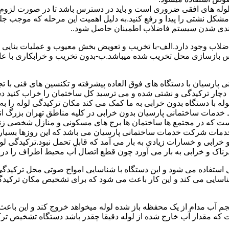
ای لوله های افقی ضروری است و باید در دسترس باشد تا در صورت لزوم 
 مشکل نشتی را پیدا و رفع کنید.به دلیل اهمیت این مرحله که موجب جلو
اضلاب وجود دارد.الف-با تخریب و تعویض بخش معیوب و عملیات بنای
ازسازی محل تخریب شده میباشد.ب-بدون تخریب و خرابکاری با عایق سی
پارسیان با دستگاه های فوق العاده پیشرفته و تکنسین های فنی با تج
ت دچار ترکیدگی و نشتی شده و می ترسید کل ساختمان را خراب کنید دس
ا دستگاه بدون خرابی به ما کمک می کند مکان ترکیدگی لوله را به را
ط خدمات ساختمانی پارسیان بدون خرابی در کلیه مناطق تهران بزرگ
 است که در مجتمع ها ساختمان ها برج های مسکونی و منازل شخصی زن
خدمات شرکت خدمات ساختمانی پارسیان می باشد که این روزها بسیار رو
ابی و خسارات زیادی به بار می آمد که قابل تحمل نبود.ترکیدگی لو
ناک و خرابی به بار می آورد چون قطع اتصال آب محیط اطراف را در بر
ی استفاده می شود و این دستگاه با شناسایی امواج صوتی محل ترکیدگ
شناسایی می کند و این کار باعث می شود که برای تشخیص مکان ترکیدگ
جم آب مدام از یک محفظه باز شده لوله میخواهد خروج کند و این باع
ت که مقدار آب خارج شده از لوله دقیقا چقدر باشد دستگاه تشخیص تر