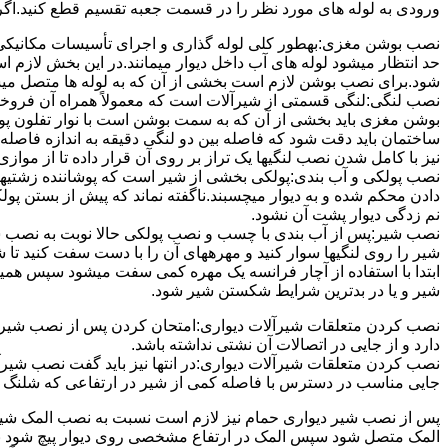
ورودی به لوله های مورد نظر را در قسمت جعبه تقسیم قطع کنید.اگ
نصب بوشن مغزی:بهطور کلی لوله گذاری و اجرای تأسیسات مکانیکی پ
حد انتظار میشود لوله های آب داخل دیوار میمانند.در این بخش لازم
شود.برای نصب بوشن لازم است بخشی از آن که به لوله ها متصل میشود 
نصب لنگی:لنگی قسمتی از شیرآلات است که معمولاً همراه آن فروخته
بوشن مغزی باید بخشی از آن که به سمت بوشن است با نوار تفلون پو
ساختمان باید دقت شود که فاصله بین دو لنگی دقیقه به اندازه فاصله بین
نیز با کامل شدن نصب لنگیها یک تراز بر روی آن قرار داده تا از موازی ب
نصب پولکی و آب بندی:پولکی بخشی از شیر است که پوشاننده زشتیه
دادن محکم شده و به دیوار میچسبند.ناگفته نماند که پیش از بستن پول
نم زدگی دیوار پشت آن نشود.
نصب شیر:پس از آب بندی با چسب و نصب پولکی حالا نوبت به نصب ش
شیر را روی لنگیها سوار کنید و مهرههای آن را با دست سفت کنید تا
ابتدا با استفاده از آچار فرانسه یک مهره کمی سفت میشود سپس هم
شیر و یا در بدترین شرایط شکستن شیر شود.
نصب کردن متعلقات شیرآلات دیواری:امتحان کردن پس از نصب شیرآلات 
دارد و از جایی در اتصالات آن نشتی نداشته باشد.
نصب کردن متعلقات شیرآلات دیواری:در انتها نیز باید گفت نصب شیر
جایی مناسب در دسترس با فاصله کمی از شیر در ارتفاعی که شلنگ با 
پس از نصب شیر دیواری حمام نیز لازم است نسبت به نصب المک شیر
المک متصل شود سپس المک در ارتفاع مشخصی روی دیوار پیچ شود با 