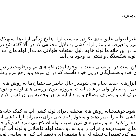
پذیرد.
یر اصولی عایق بندی نکردن مناسب لوله ها یخ زدگی لوله ها استهلاک ل
میر و تعویض سیستم لوله کشی به دلایل مختلفی که در بالا گفته شد 
ر این خانه ها لوله ها به دلیل استفاده طولانی مدت از لوله های آ
وله شکستگی و نشتی به وجود می آید.
کن است در اثر نشتی باعث به وجود آمدن لکه های نم و رطوبت در دی
ود و همسایگان در پی خواد داشت که در آن موقع باید رفع نم و رطوب
ابزارهای جدید انجام می شود.در حال حاضر ساختمان ها به روش های 
 آب بسیار اولی تر شده است.امروزه بدون بررسی های اولیه و بدون
 آب و مصرف مصالح و مواد اولیه بدون توجه به میزان فشار لازم د
ی شود.خوشبختانه روش های مختلفی برای لوله کشی آب به کمک خانه ها
ه کشی خانه را تغییر دهند و متحول کنند.حتی برای تعمیرات لوله کشی 
اده از تکنیک ها و روش های نوین آسیب لوله اصلاح می شود که دیگر حت
ه های آسیب دیده و خراب را باید به دو دسته لوله فاضلابی و لوله آب گ
سیم کرد.تعمیرات نقطه ای و یا منطقه ای و تعمیرات کلی و اساسی لول