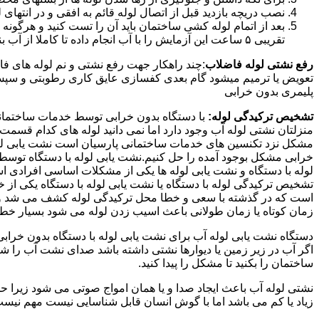
نصب دریچه بازدید قبل از اتصال لوله قائم به افقی و در انته
بعد از اتمام لوله کشی ساختمان باید آن را تست کنید و هرگونه
تقریبی ۵ ساعت این آزمایش را با آب انجام داده تا کاملا از آب بندی شدن سیستم فاضلاب اطمینان حاصل شود..
رفع نشتی لوله فاضلاب
:چند راهکار جهت رفع نشتی و نم لوله های ف
تعویض یا ترمیم میشود گام بعدی کفسازی عایق کاری رطوبتی و سپس ب
پلیمری بدون خرابی
تشخیص ترکیدگی لوله:
با دستگاه بدون خرابی توسط خدمات ساختمانی 
منزلتان نشتی لوله آب وجود دارد اما نمی دانید لوله های کدام قسم
مشکل نزد تکنسین های خدمات ساختمانی پارسیان است نشت یابی لوله ب
خرابی مشکل بوجود آمده را حل کنیم.نشت یابی لوله با دستگاه توس
لوله با دستگاه و نشت یابی لوله ها یکی از مشکلات اساسی افرادی
تشخیص ترکیدگی لوله با دستگاه یا نشت یابی لوله با دستگاه یکی از 
است که در گذشته با سعی و خطا محل ترکیدگی لوله کشف می شد و خر
زمان کوتاه یا زمان طولانی باعث اسیب زدن لوله می شود بسیار خطر
دستگاه نشت یابی لوله آب برای نشت یابی لوله با دستگاه بدون خراب
اگر آب در زیر زمین یا دیوارها نشتی داشته باشد صدای نشت آب را 
ساختمان را بکنید تا مشکل را پیدا کنید.
نشتی لوله آب باعث ایجاد صدا و یا همان امواج صوتی می شود زیرا ح
زیاد یا کم می باشد اما با گوش انسان قابل شناسایی نیست مهم نیس