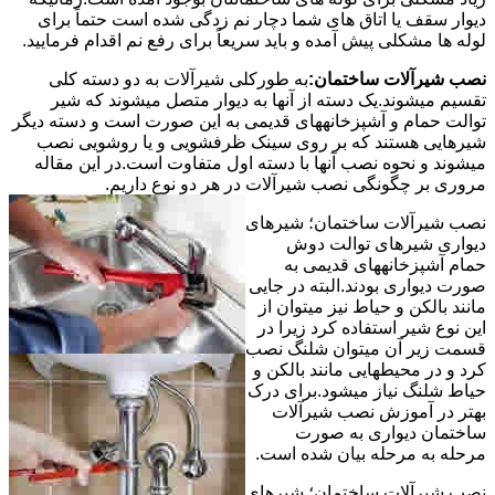
دیوار سقف یا اتاق های شما دچار نم زدگی شده است حتماً برای
لوله ها مشکلی پیش آمده و باید سریعاً برای رفع نم اقدام فرمایید.
نصب شیرآلات ساختمان:
به طورکلی شیرآلات به دو دسته کلی
تقسیم میشوند.یک دسته از آنها به دیوار متصل میشوند که شیر
توالت حمام و آشپزخانههای قدیمی به این صورت است و دسته دیگر
شیرهایی هستند که بر روی سینک ظرفشویی و یا روشویی نصب
میشوند و نحوه نصب آنها با دسته اول متفاوت است.در این مقاله
مروری بر چگونگی نصب شیرآلات در هر دو نوع داریم.
نصب شیرآلات ساختمان؛ شیرهای
دیواری شیرهای توالت دوش
حمام آشپزخانههای قدیمی به
صورت دیواری بودند.البته در جایی
مانند بالکن و حیاط نیز میتوان از
این نوع شیر استفاده کرد زیرا در
قسمت زیر آن میتوان شلنگ نصب
کرد و در محیطهایی مانند بالکن و
حیاط شلنگ نیاز میشود.برای درک
بهتر در آموزش نصب شیرآلات
ساختمان دیواری به صورت
مرحله به مرحله بیان شده است.
نصب شیرآلات ساختمان؛ شیرهای