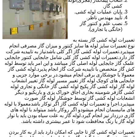
انتخاب پیمانکار (مجری)لوله
کشی گاز.
پایان عملیات لوله کشی.
تأیید مهندس ناظر.
نصب علم و کنتور گاز
(خانگی یا تجاری).
تعمیرات لوله کشی گاز بسته به
نوع تعمیرات سایز لوله ها سایز کنتور و میزان گاز مصرفی انجام
میپذیرد.تعمیرات لوله کشی گاز اگر کلی باشدنیاز به تاییدیه شرکت
گاز دارد.تعمیرات لوله کشی گاز کلی شامل جابجایی کنتور جابجایی
علمک گاز جابجایی لوله اصلی گاز میباشد و این امر باید توسط لوله
کش گاز متخصص با تاییدیه شرکت گاز انجام پذیرد.لوله کشی گاز
معمولا با جوشکاری برقی انجام میشود.در برخی موارد جزیی و
جابجایی های کوچک لوله گاز تغییر مسیر لوله گاز تغییر انشعاب
لوله گاز لوله کشی گاز پکیج لوله کشی گاز خانگی و تجاری لوله
کشی گازفر شومینه بخاری اجاق خوراک پزی و باربکیو و دیگر
انشعابات لوله کشی گاز توسط جوشکار لوله گاز صورت
میپذیرد.اجرا و تعمیرات لوله کشی گاز اگر توکار باشدمعمولا با لوله
های مانیسمان انجام میشودو اگر روکار باشد میتواند با لوله های
گازی درزدار نیز انجام گیرد.لوله گاز به علت سیاه بودن باید با نوار
لوله گاز یا رنگ محافظت شود تا عمر بیشتری داشته باشد.
تعمیرات لوله کشی گاز تا جایی که امکان دارد باید از به کار بردن