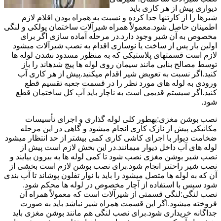
دیواری پیش از هر کاری باید
شیرها را از کارتنها جدا کرده و نسبت به همراه بودن اقلام لازم
اطمینان حاصل شود.معمولاً همراه شیرآلات ساختمان پولکی و لنگی
مخصوص به آن شیر وجود دارد.در مرحله آماده سازی اگر برای
اولین بار پس از ساخت یا نوسازی اقدام به نصب شیرآلات میشود
لازم است قسمتهای پلاستیکی که به منظور مسدود نشدن لوله ها
توسط مصالح بنایی مانند سیمان روی لوله ها پیچ شدهاند را باز
کنید.اگر نسبت به تعویض شیر اقدام میکنید.پیش از هر کاری آب
ورودی به لوله های مورد نظر را در قسمت جعبه تقسیم قطع
کنید.اگر سیستم قدیمی است به ناچار باید آب کل ساختمان قطع
شود.
نصب بوشن مغزی:بهطور کلی لوله گذاری و اجرای تأسیسات
مکانیکی پیش از نازک کاری انجام میشود و گاهی در این مرحله
ضخامت دیوار با اجرای کاشی کاری کمی بیشتر از حد انتظار میشود
لوله های آب داخل دیوار میمانند.در این بخش لازم است پیش از
نصب شیر بوشن مغزی نصب شود تا کمی لوله ها به بیرون بیایند و
نصب شیر راحتتر انجام شود.برای نصب بوشن لازم است بخشی از
آن که به لوله ها متصل میشود را باید با نوار تفلون پوشاند تا آب بندی
شود سپس با استفاده از آچار مخصوص در لوله ها محکم شود.
نصب لنگی:لنگی قسمتی از شیرآلات است که معمولاً همراه آن
فروخته میشود.اگر این قسمت همراه شیر نباشد باید به صورت
جداگانه خریداری شود.برای نصب لنگی هم مانند بوشن مغزی باید