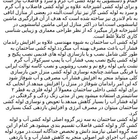
حمام و دستشویی به لوله کشی آب گرم و سرد و فاضلاب نیاز است
و برای لوله کشی آشپزخانه علاوه بر لوله کشی فاضلاب و آب گرم
و سرد به لوله کشی گاز نیز نیاز است.البته در بعضی از منازل اتاقی
به نام لاندری نیز ساخته شده است که هدف از آن قرارگیری ماشین
لباسشویی است.اما در اکثر منازل ایرانی ماشین لباسشویی در
آشپزخانه قرار میگیرد که از نظر طراحی معماری و زیبایی شناسی
کاری کاملاً غلط است.
لوله کشی آب ساختمان به شیوه مهندسی علاوه بر افزایش راندمان
فشار آب باعث مصرف بهینه آب میگردد.لوله کشی ساختمان به
طور کلی شامل نصب و یا بازسازی لوله های قدیمی نصب پکیج و
لوله کشی پکیج نصب پمپ فشار آب یا پمپ سیرکولار آب گرم
نشت یابی لوله رفع نم و نصب روشویی و نصب کاسه توالت ایرانی
یا فرنگی میباشد.چنانچه نوسازی لوله کشی منزل حین بازسازی
کلی میتواند منجر به افزایش فشار آب مصرفی و آب شوفاژ شود
که این امر راندامان شوفاژ در منزل را افزایش میدهد.از آنجایی که
برای لوله کشی داخلی ساختمان معمولاً از لوله فلزی به قطر ۲
سانتیمتری استفاده میشود پس از مدتی زنگ زدگی و گرفتگی در
لوله فشار آب را بسیار کاهش میدهد.با تعویض و نوسازی لوله کشی
ساختمان میتوان در مصرف انرژی و افزایش بازدهی کمک بسیاری
کرد.
لوله کشی ساختمان به سه زیر گروه اصلی لوله کشی آب و لوله
کشی گاز و لوله کشی فاضلاب تقسیم بندی میشود.هر کدام از این
سه گروه اصلی نیازمند دانش و تخصص جداگانه است.در مورد لوله
کشی آب اجرای غیر اصولی منجر به کاهش فشار آب و یا بازدهی