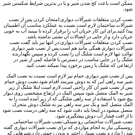
ممکن است باعث کج شدن شیر و یا در بدترین شرایط شکستن شیر
شود.
نصب کردن متعلقات شیرآلات دیواری:امتحان کردن پس از نصب
شیرآلات ساختمان لازم است نصبت به عملکرد مناسب آن اطمینان
پیدا کنید.برای این کار جریان آب را برقرار کرده تا ببینید آب به خوبی
جریان دارد و از جایی در اتصالات آن نشتی نداشته باشد.
نصب کردن متعلقات شیرآلات دیواری:در انتها نیز باید گفت نصب
شیرآلات دیواری همگی مانند هم است.پس از نصب شیر دیواری
توالت تنها لازم است شلنگ آن را نصب کرده و سپس نگهدارنده
شلنگ را در جایی مناسب در دسترس با فاصله کمی از شیر در
ارتفاعی که شلنگ با زمین برخورد پیدا نمیکند نصب کنید.
پس از نصب شیر دیواری حمام نیز لازم است نسبت به نصب المک
شیر سه راهی آبی که به دوش میرسد اقدام شود.نصب دوش حمام
پس از نصب شیر آن کار راحتی است.لازم است ابتلا شلنگ از زیر
شیر به المک متصل شود سپس المک در ارتفاع مشخصی روی دیوار
پیچ شود با استفاده از سه راهی شلنگی که از زیر آمده است را به
المک متصل کنید و یک سر سه راهی نیز به شلنگ دوش متحرک
متصل میشود.در اینجا باید دقت شود که سه راهی درست نصب شود
تا از افت فشار آب دوش پیشگیری شود.
نصب شیرآلات ساختمانی رو سینکی:نصب شیرآلات ساختمانی
روسینکی نیاز به انجام مواردی که برای نصب شیرآلات دیواری گفته
شد را ندارد و نصب بسیار راحتتر و بدون زحمتی دارد.شیرهایی که