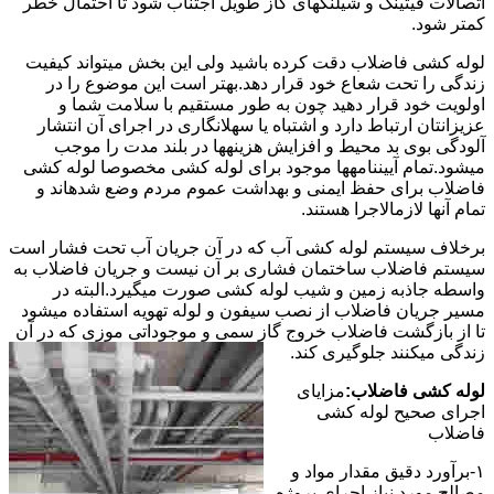
اتصالات فیتینگ و شیلنگهای گاز طویل اجتناب شود تا احتمال خطر
کمتر شود.
لوله کشی فاضلاب دقت کرده باشید ولی این بخش میتواند کیفیت
زندگی را تحت شعاع خود قرار دهد.بهتر است این موضوع را در
اولویت خود قرار دهید چون به طور مستقیم با سلامت شما و
عزیزانتان ارتباط دارد و اشتباه یا سهلانگاری در اجرای آن انتشار
آلودگی بوی بد محیط و افزایش هزینهها در بلند مدت را موجب
میشود.تمام آییننامهها موجود برای لوله کشی مخصوصا لوله کشی
فاضلاب برای حفظ ایمنی و بهداشت عموم مردم وضع شدهاند و
تمام آنها لازمالاجرا هستند.
برخلاف سیستم لوله کشی آب که در آن جریان آب تحت فشار است
سیستم فاضلاب ساختمان فشاری بر آن نیست و جریان فاضلاب به
واسطه جاذبه زمین و شیب لوله کشی صورت میگیرد.البته در
مسیر جریان فاضلاب از نصب سیفون و لوله تهویه استفاده میشود
تا از بازگشت فاضلاب خروج گاز سمی و موجوداتی موزی که در آن
زندگی میکنند جلوگیری کند.
لوله کشی فاضلاب:
مزایای
اجرای صحیح لوله کشی
فاضلاب
۱-برآورد دقیق مقدار مواد و
مصالح مورد نیاز اجرای پروژه