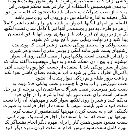
بخشی از آن که به سمت بوشن است با نوار تفلون پوشیده شود تا
آب بندی شود.سپس با استفاده از آچار فرانسه محکم شود.در این
مرحله از نصب شیرآلات ساختمان باید دقت شود که فاصله بین دو
لنگی دقیقه به اندازه فاصله بین دو ورودی آب روی شیر باشد
فاصله بین انتهای لنگیها تا دیوار نیز باید با هم برابر باشد تا شیر کاملاً
از هر دو طرف به دیوار بچسبد.در انتها نیز با کامل شدن نصب لنگیها
یک تراز بر روی آن قرار داده تا از موازی بودن آنها با افق اطمینان
پیدا کنید و در نهایت زیبایی شیر با کج بودن کم نشود.
نصب پولکی و آب بندی:پولکی بخشی از شیر است که پوشاننده
زشتیهای پشت شیر مانند لنگی و بوشن مغزی است و هر شیری
دارای این قسمت است.پولکیها پس از نصب لنگی روی آن سوار
میشوند و با پیچ دادن محکم شده و به دیوار میچسبند.ناگفته نماند که
پیش از بستن پولکی باید با استفاده از چسب آکواریوم یا چسب آنتی
باکتریال اطراف لنگی پر شود تا آب به پشت فضای کاشی نفوذ نکند
و باعث بروز طبله و نم زدگی دیوار پشت آن نشود.
نصب شیر:پس از آب بندی با چسب و نصب پولکی حالا نوبت به
نصب شیر میرسد.در نصب شیرآلات ساختمان این مرحله از مراحل
حساس است.برای نصب شیر باید ابتدا واشرها را در جای خود
محکم کنید و شیر را روی لنگیها سوار کنید و مهرههای آن را با دست
سفت کنید تا شیر بایستد.سپس با استفاده از آچار فرانسه به صورت
یکییکی اقدام به سفت کردن مهرهها کنید.منظور از سفت کردن
مهرهها این است که ابتدا با استفاده از آچار فرانسه یک مهره کمی
سفت میشود سپس همین کار را برای مهره دیگر انجام دهید.اگر یک
مهره کامل سفت شود سپس اقدام به سفت کردن مهره دیگر کنید