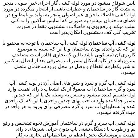
پایین شوفاژ میشود.در مورد لوله کشی گاز اجرای غیر اصولی منجر
به نشت گاز در ساختمان و خطرات ناشی از انفجار میگردد.در مورد
لوله کشی فاضلاب اجرای غیر اصولی منجر به تولید بو نامطبوع در
فضای ساختمان میشود.به صورتی که آسایش ساکنین را به کلی
سلب میکند و رفع بوی بد فاضلاب دستشویی فقط در صورت
تخریب کلی کف دستشویی امکان پذیر است
لوله کشی آب ساختمان
:لوله کشی آب ساختمان با توجه به مجتمع یا
این که تک واحدی بودن ساختمان و یا این که بسته به موضوع
کاربری آن (مسکونی باشد یا این که تجاری )قادر است مضاعف
متنوع باشد.در کلیه اشکال مسیر آب مصرفی بعد از اتصال به کنتور
به شیر یکطرفه انقطاع و وصل در محل ورود ساختمان متصل
میشود.
لوله کشی اب گرم و سرد و شیر های اصلی آن:در لوله کشی آب
سرد و گرم ساختمان آب معمولاً از یک انشعاب دارای اهمیت وارد
لوله تقسیم کننده میشود و سپس به وسیله یک یا این که چندین
مسیر جداکننده وارد ساختمانهای چندین واحدی یا این که تک واحدی
شده و انشعابهای آب سرد و گرم مصرفی برای ورود به هر واحد در
حیث گرفته میشود.
لوله کشی اب سرد و گرم در ساختمان آموزش نحوه تشخیص و رفع
نم و رطوبت با دستگاه نشتی یاب بدون خرابی شیرهای دارای
اهمیت ترموستاتیک بخش اعظم در ساختمانهای تجاری به کار