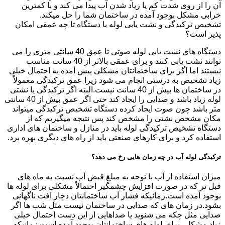
آن را از روی شدت کم یا زیاد شدن آب پیدا می کند و با کمترین
خرابی مشکل بوجود آمده در ساختمان شما را حل میکند.
تشخیص ترکیدگی و نشت یابی لوله با دستگاه تا چه عمقی امکان
پذیر است؟
دستگاه های نشت یابی لوله صوتی تا عمق 40 سانتی متری را می
توانند نشت یابی کنند و برای عمقی بالاتر از 40 سانت مناسب
نیستند اما اگر برای ساختمانتان مشکلی پیش آمده به احتمال خیلی
زیاد تشخیص به درستی انجام می شود زیرا عمق ترکیدگی معمولاً
در ساختمان ها بیش از 40 سانت نیست.البته اگر ترکیدگی یا نشتی
لوله زیاد باشد و صدایی را ایجاد کند حتی اگر عمق بیش از 40 سانتی
متر باشد چون صوت ایجاد کرده دستگاه تشخیص ترکیدگی میتواند
مکان مشخص نشتی را مشخص کند پس نتیجه میگیریم که از
دستگاه تشخیص ترکیدگی لوله باید در منازل و ساختمان های اداری
استفاده کرد و برای کارهای صنعتی باید از راه های دیگری بهره برد.
ترکیدگی لوله آب در چه زمان هایی رخ می دهد؟
میزان استفاده از آب با توجه به مبلغ قبض آب نسبت به ماه های
قبل تر که در صورت افزایش چشمگیر احتمالاً مشکلی برای لوله ها
بوجود آمده است.زمانیکه فشار آب ساختمانتان دچار افت ناگهانی
بشود.در زمان های که صدایی در ساختمان نیست مثل شب ها اگر
صدایی مثل چکه می شنوید یا صداهایی از این دست احتمال خیلی
زیاد مشکلی برای لوله های ساختمانتان بوجود آمده است.زمانیکه