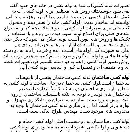
تعمیرات لوله کشی آب تنها به لوله کشی در خانه های جدید گفته
نمی شود.خوشبختانه روش های مختلفی برای لوله کشی آب به
کمک خانه های قدیمی نیز به وجود آمده و با کمترین هزینه و خرابی
توانسته اند ساختار قدیمی لوله کشی خانه را تغییر دهند و متحول
کنند.حتی برای تعمیرات لوله کشی آب و فاضلاب هم کمتر به سراغ
متدهای قبلی برای اصلاح لوله آسیب دیده می روند و با استفاده از
تکنیک ها و روش های نوین آسیب لوله اصلاح می شود که دیگر حتی
نیازی به تخریب و یا استفاده از از ابزارها و تجهیزات زیادی هم
ندارد.به صورت کلی لوله های آسیب دیده و خراب را باید به دو دسته
لوله فاضلابی و لوله آب گرم و سرد تقسیم کنیم.به همین ترتیب باید
روش تعمیر لوله کشی را هم به دو دسته تقسیم کرد.تعمیرات نقطه
ای و یا منطقه ای و تعمیرات کلی و اساسی لوله کشی آب.
لوله کشی ساختمان
:لوله کشی ساختمان بخشی از تاسیسات
ساختمان است.لوله کشی ساختمان در حال ساخت با لوله کشی به
منظور بازسازی ساختمان دو مسئله کاملاً متفاوت است.در
ساختمان های نوساز با توجه به اینکه تاسیسات ساختمان از روی
نقشه پیش میرود دست سازنده ساختمان در جایگذاری تجهیزات و
لوازم بازتر است اما در بازسازی لوله کشی ساختمان با توجه به
محدویت های موجود دست مهندس طراح اندکی بسته است.
لوله کشی ساختمان به دو قسمت اصلی لوله کشی حمام و
دستشویی و لوله کشی آشپزخانه تقسیم میشود.برای لوله کشی