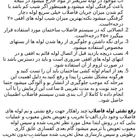
آب موجود در لوله سریعتر از مواد خارج میشود در نتیجه
باعث گرفتگی لوله میشود.و همینطور اگر شیب کم باشد با
کم شدن میزان جریان فاضلاب خیلی سریع لوله دچار
گرفتگی میشود.نکته:بهترین میزان شیب لوله های افقی «۲
درجه»است.
اتصالاتی که در سیستم فاضلاب ساختمان مورد استفاده قرار
میگیرد «۴۵ درجه»است.
برای نگه داشتن و جلوگیری از رها شدن لوله ها از بستهای
مخصوص استفاده میشود.
نصب دریچه بازدید قبل از اتصال لوله قائم به افقی و در
انتهای لوله های افقی ضروری است و باید در دسترس باشد تا
در صورت لزوم از آن استفاده شود.
بعد از اتمام لوله کشی ساختمان باید آن را تست کنید و
هرگونه مشکل نشتی را پیدا و رفع کنید.به دلیل اهمیت این
مرحله که موجب جلوگیری از انتشار بو و آلودگی میشود حتما
در چند نوبت و به مدت تقریبی ۵ ساعت این آزمایش را با آب
انجام داده تا کاملا از آب بندی شدن سیستم فاضلاب اطمینان
حاصل شود..
رفع نشتی لوله فاضلاب
:چند راهکار جهت رفع نشتی و نم لوله های
فاضلاب وجود دارد.الف-با تخریب و تعویض بخش معیوب و عملیات
بنایی که در روش ابتدا محل مورد نظر تخریب شده و سپس لوله
معیوب تعویض یا ترمیم میشود گام بعدی کفسازی عایق کاری
رطوبتی و سپس بازسازی محل تخریب شده میباشد.ب-بدون تخریب