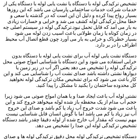
تشخیص ترکیدگی لوله با دستگاه یا نشت یابی لوله با دستگاه یکی از
خدمات شرکت خدمات ساختمانی پارسیان می باشد که این روزها
بسیار رواج پیدا کرده و دلیل آن این است که در گذشته با سعی و
خطا محل ترکیدگی لوله کشف می شد و خرابی و خسارات زیادی
به بار می آمد که قابل تحمل نبود.ترکیدگی لوله در سیستم اصلی چه
در زمان کوتاه یا زمان طولانی باعث اسیب زدن لوله می شود
بسیار خطرناک و خرابی به بار می آورد چون قطع اتصال آب محیط
اطراف را در بر دارد.
دستگاه نشت یابی لوله آب برای نشت یابی لوله با دستگاه بدون
خرابی استفاده می شود و این دستگاه با شناسایی امواج صوتی محل
ترکیدگی لوله را تشخیص می دهد یعنی اگر آب در زیر زمین یا
دیوارها نشتی داشته باشد صدای نشت آب را شناسایی می کند و این
کار باعث می شود که برای تشخیص مکان ترکیدگی لوله نخواهید
کل محدوده ساختمان را بکنید تا مشکل را پیدا کنید.
نشتی لوله آب باعث ایجاد صدا و یا همان امواج صوتی می شود زیرا
حجم آب مدام از یک محفظه باز شده لوله میخواهد خروج کند و این
باعث می شود شدت خروج آب زیاد یا کم باشد و صدای این خروج
آب نیز زیاد یا کم می باشد اما با گوش انسان قابل شناسایی نیست
مهم نیست که مقدار آب خارج شده از لوله دقیقا چقدر باشد دستگاه
تشخیص ترکیدگی لوله این صدا را تشخیص می دهد.
دستگاه تشخیص ترکیدگی لوله محل دقیق ترکیدگی لوله ها و صدای