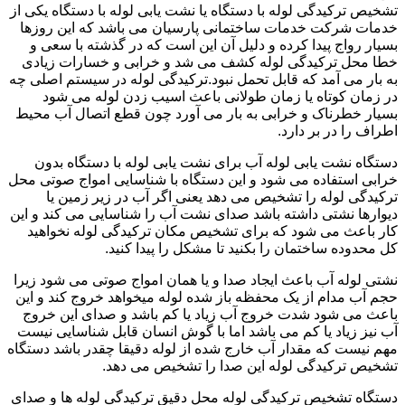
تشخیص ترکیدگی لوله با دستگاه یا نشت یابی لوله با دستگاه یکی از
خدمات شرکت خدمات ساختمانی پارسیان می باشد که این روزها
بسیار رواج پیدا کرده و دلیل آن این است که در گذشته با سعی و
خطا محل ترکیدگی لوله کشف می شد و خرابی و خسارات زیادی
به بار می آمد که قابل تحمل نبود.ترکیدگی لوله در سیستم اصلی چه
در زمان کوتاه یا زمان طولانی باعث اسیب زدن لوله می شود
بسیار خطرناک و خرابی به بار می آورد چون قطع اتصال آب محیط
اطراف را در بر دارد.
دستگاه نشت یابی لوله آب برای نشت یابی لوله با دستگاه بدون
خرابی استفاده می شود و این دستگاه با شناسایی امواج صوتی محل
ترکیدگی لوله را تشخیص می دهد یعنی اگر آب در زیر زمین یا
دیوارها نشتی داشته باشد صدای نشت آب را شناسایی می کند و این
کار باعث می شود که برای تشخیص مکان ترکیدگی لوله نخواهید
کل محدوده ساختمان را بکنید تا مشکل را پیدا کنید.
نشتی لوله آب باعث ایجاد صدا و یا همان امواج صوتی می شود زیرا
حجم آب مدام از یک محفظه باز شده لوله میخواهد خروج کند و این
باعث می شود شدت خروج آب زیاد یا کم باشد و صدای این خروج
آب نیز زیاد یا کم می باشد اما با گوش انسان قابل شناسایی نیست
مهم نیست که مقدار آب خارج شده از لوله دقیقا چقدر باشد دستگاه
تشخیص ترکیدگی لوله این صدا را تشخیص می دهد.
دستگاه تشخیص ترکیدگی لوله محل دقیق ترکیدگی لوله ها و صدای