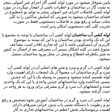
پایین شوفاژ میشود.در مورد لوله کشی گاز اجرای غیر اصولی منجر
به نشت گاز در ساختمان و خطرات ناشی از انفجار میگردد.در مورد
لوله کشی فاضلاب اجرای غیر اصولی منجر به تولید بو نامطبوع در
فضای ساختمان میشود.به صورتی که آسایش ساکنین را به کلی
سلب میکند و رفع بوی بد فاضلاب دستشویی فقط در صورت
تخریب کلی کف دستشویی امکان پذیر است
لوله کشی آب ساختمان
:لوله کشی آب ساختمان با توجه به مجتمع یا
این که تک واحدی بودن ساختمان و یا این که بسته به موضوع
کاربری آن (مسکونی باشد یا این که تجاری )قادر است مضاعف
متنوع باشد.در کلیه اشکال مسیر آب مصرفی بعد از اتصال به کنتور
به شیر یکطرفه انقطاع و وصل در محل ورود ساختمان متصل
میشود.
لوله کشی اب گرم و سرد و شیر های اصلی آن:در لوله کشی آب
سرد و گرم ساختمان آب معمولاً از یک انشعاب دارای اهمیت وارد
لوله تقسیم کننده میشود و سپس به وسیله یک یا این که چندین
مسیر جداکننده وارد ساختمانهای چندین واحدی یا این که تک واحدی
شده و انشعابهای آب سرد و گرم مصرفی برای ورود به هر واحد در
حیث گرفته میشود.
لوله کشی اب سرد و گرم در ساختمان آموزش نحوه تشخیص و رفع
نم و رطوبت با دستگاه نشتی یاب بدون خرابی شیرهای دارای
اهمیت ترموستاتیک بخش اعظم در ساختمانهای تجاری به کار