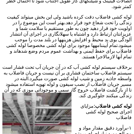
اتصالات فیتینگ و شیلنگهای گاز طویل اجتناب شود تا احتمال خطر
کمتر شود.
لوله کشی فاضلاب دقت کرده باشید ولی این بخش میتواند کیفیت
زندگی را تحت شعاع خود قرار دهد.بهتر است این موضوع را در
اولویت خود قرار دهید چون به طور مستقیم با سلامت شما و
عزیزانتان ارتباط دارد و اشتباه یا سهلانگاری در اجرای آن انتشار
آلودگی بوی بد محیط و افزایش هزینهها در بلند مدت را موجب
میشود.تمام آییننامهها موجود برای لوله کشی مخصوصا لوله کشی
فاضلاب برای حفظ ایمنی و بهداشت عموم مردم وضع شدهاند و
تمام آنها لازمالاجرا هستند.
برخلاف سیستم لوله کشی آب که در آن جریان آب تحت فشار است
سیستم فاضلاب ساختمان فشاری بر آن نیست و جریان فاضلاب به
واسطه جاذبه زمین و شیب لوله کشی صورت میگیرد.البته در
مسیر جریان فاضلاب از نصب سیفون و لوله تهویه استفاده میشود
تا از بازگشت فاضلاب خروج گاز سمی و موجوداتی موزی که در آن
زندگی میکنند جلوگیری کند.
لوله کشی فاضلاب:
مزایای
اجرای صحیح لوله کشی
فاضلاب
۱-برآورد دقیق مقدار مواد و
مصالح مورد نیاز اجرای پروژه