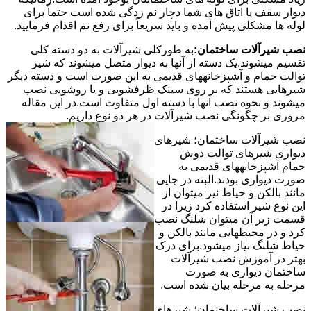
دیوار سقف یا اتاق های شما دچار نم زدگی شده است حتماً برای
لوله ها مشکلی پیش آمده و باید سریعاً برای رفع نم اقدام فرمایید.
نصب شیرآلات ساختمان:
به طورکلی شیرآلات به دو دسته کلی
تقسیم میشوند.یک دسته از آنها به دیوار متصل میشوند که شیر
توالت حمام و آشپزخانههای قدیمی به این صورت است و دسته دیگر
شیرهایی هستند که بر روی سینک ظرفشویی و یا روشویی نصب
میشوند و نحوه نصب آنها با دسته اول متفاوت است.در این مقاله
مروری بر چگونگی نصب شیرآلات در هر دو نوع داریم.
نصب شیرآلات ساختمان؛ شیرهای
دیواری شیرهای توالت دوش
حمام آشپزخانههای قدیمی به
صورت دیواری بودند.البته در جایی
مانند بالکن و حیاط نیز میتوان از
این نوع شیر استفاده کرد زیرا در
قسمت زیر آن میتوان شلنگ نصب
کرد و در محیطهایی مانند بالکن و
حیاط شلنگ نیاز میشود.برای درک
بهتر در آموزش نصب شیرآلات
ساختمان دیواری به صورت
مرحله به مرحله بیان شده است.
نصب شیرآلات ساختمان؛ شیرهای