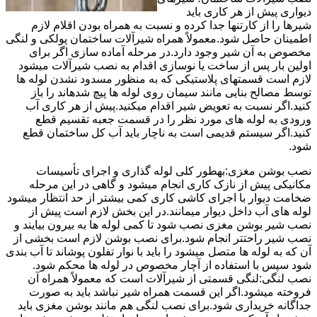
دیواری پیش از هر کاری باید
شیرها را از کارتنها جدا کرده و نسبت به همراه بودن اقلام لازم
اطمینان حاصل شود.معمولاً همراه شیرآلات ساختمان پولکی و لنگی
مخصوص به آن شیر وجود دارد.در مرحله آماده سازی اگر برای
اولین بار پس از ساخت یا نوسازی اقدام به نصب شیرآلات میشود
لازم است قسمتهای پلاستیکی که به منظور مسدود نشدن لوله ها
توسط مصالح بنایی مانند سیمان روی لوله ها پیچ شدهاند را باز
کنید.اگر نسبت به تعویض شیر اقدام میکنید.پیش از هر کاری آب
ورودی به لوله های مورد نظر را در قسمت جعبه تقسیم قطع
کنید.اگر سیستم قدیمی است به ناچار باید آب کل ساختمان قطع
شود.
نصب بوشن مغزی:بهطور کلی لوله گذاری و اجرای تأسیسات
مکانیکی پیش از نازک کاری انجام میشود و گاهی در این مرحله
ضخامت دیوار با اجرای کاشی کاری کمی بیشتر از حد انتظار میشود
لوله های آب داخل دیوار میمانند.در این بخش لازم است پیش از
نصب شیر بوشن مغزی نصب شود تا کمی لوله ها به بیرون بیایند و
نصب شیر راحتتر انجام شود.برای نصب بوشن لازم است بخشی از
آن که به لوله ها متصل میشود را باید با نوار تفلون پوشاند تا آب بندی
شود سپس با استفاده از آچار مخصوص در لوله ها محکم شود.
نصب لنگی:لنگی قسمتی از شیرآلات است که معمولاً همراه آن
فروخته میشود.اگر این قسمت همراه شیر نباشد باید به صورت
جداگانه خریداری شود.برای نصب لنگی هم مانند بوشن مغزی باید