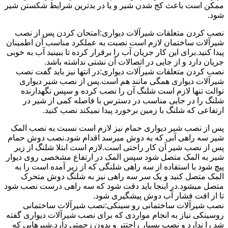
ممکن است باعث کج شدن شیر و یا در بدترین شرایط شکستن شیر
شود.
نصب کردن متعلقات شیرآلات دیواری:امتحان کردن پس از نصب
شیرآلات ساختمان لازم است نصبت به عملکرد مناسب آن اطمینان
پیدا کنید.برای این کار جریان آب را برقرار کرده تا ببینید آب به خوبی
جریان دارد و از جایی در اتصالات آن نشتی نداشته باشد.
نصب کردن متعلقات شیرآلات دیواری:در انتها نیز باید گفت نصب
شیرآلات دیواری همگی مانند هم است.پس از نصب شیر دیواری
توالت تنها لازم است شلنگ آن را نصب کرده و سپس نگهدارنده
شلنگ را در جایی مناسب در دسترس با فاصله کمی از شیر در
ارتفاعی که شلنگ با زمین برخورد پیدا نمیکند نصب کنید.
پس از نصب شیر دیواری حمام نیز لازم است نسبت به نصب المک
شیر سه راهی آبی که به دوش میرسد اقدام شود.نصب دوش حمام
پس از نصب شیر آن کار راحتی است.لازم است ابتلا شلنگ از زیر
شیر به المک متصل شود سپس المک در ارتفاع مشخصی روی دیوار
پیچ شود با استفاده از سه راهی شلنگی که از زیر آمده است را به
المک متصل کنید و یک سر سه راهی نیز به شلنگ دوش متحرک
متصل میشود.در اینجا باید دقت شود که سه راهی درست نصب شود
تا از افت فشار آب دوش پیشگیری شود.
نصب شیرآلات ساختمانی رو سینکی:نصب شیرآلات ساختمانی
روسینکی نیاز به انجام مواردی که برای نصب شیرآلات دیواری گفته
شد را ندارد و نصب بسیار راحتتر و بدون زحمتی دارد.شیرهایی که