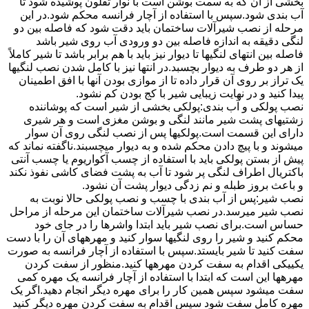
بخشی از آن که به سمت بوشن است با نوار تفلون پوشیده شود تا
آب بندی شود.سپس با استفاده از آچار فرانسه محکم شود.در این
مرحله از نصب شیرآلات ساختمان باید دقت شود که فاصله بین دو
لنگی دقیقه به اندازه فاصله بین دو ورودی آب روی شیر باشد
فاصله بین انتهای لنگیها تا دیوار نیز باید با هم برابر باشد تا شیر کاملاً
از هر دو طرف به دیوار بچسبد.در انتها نیز با کامل شدن نصب لنگیها
یک تراز بر روی آن قرار داده تا از موازی بودن آنها با افق اطمینان
پیدا کنید و در نهایت زیبایی شیر با کج بودن کم نشود.
نصب پولکی و آب بندی:پولکی بخشی از شیر است که پوشاننده
زشتیهای پشت شیر مانند لنگی و بوشن مغزی است و هر شیری
دارای این قسمت است.پولکیها پس از نصب لنگی روی آن سوار
میشوند و با پیچ دادن محکم شده و به دیوار میچسبند.ناگفته نماند که
پیش از بستن پولکی باید با استفاده از چسب آکواریوم یا چسب آنتی
باکتریال اطراف لنگی پر شود تا آب به پشت فضای کاشی نفوذ نکند
و باعث بروز طبله و نم زدگی دیوار پشت آن نشود.
نصب شیر:پس از آب بندی با چسب و نصب پولکی حالا نوبت به
نصب شیر میرسد.در نصب شیرآلات ساختمان این مرحله از مراحل
حساس است.برای نصب شیر باید ابتدا واشرها را در جای خود
محکم کنید و شیر را روی لنگیها سوار کنید و مهرههای آن را با دست
سفت کنید تا شیر بایستد.سپس با استفاده از آچار فرانسه به صورت
یکییکی اقدام به سفت کردن مهرهها کنید.منظور از سفت کردن
مهرهها این است که ابتدا با استفاده از آچار فرانسه یک مهره کمی
سفت میشود سپس همین کار را برای مهره دیگر انجام دهید.اگر یک
مهره کامل سفت شود سپس اقدام به سفت کردن مهره دیگر کنید