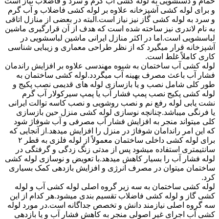
حمام و دستشویی به لوله کشی آب گرم و سرد و فاضلاب نیاز است
و برای لوله کشی آشپزخانه علاوه بر لوله کشی فاضلاب و آب گرم
و سرد به لوله کشی گاز نیز نیاز است.البته در بعضی از منازل اتاقی
به نام لاندری نیز ساخته شده است که هدف از آن قرارگیری ماشین
لباسشویی است.اما در اکثر منازل ایرانی ماشین لباسشویی در
آشپزخانه قرار میگیرد که از نظر طراحی معماری و زیبایی شناسی
کاری کاملاً غلط است.
لوله کشی آب ساختمان به شیوه مهندسی علاوه بر افزایش راندمان
فشار آب باعث مصرف بهینه آب میگردد.لوله کشی ساختمان به
طور کلی شامل نصب و یا بازسازی لوله های قدیمی نصب پکیج و
لوله کشی پکیج نصب پمپ فشار آب یا پمپ سیرکولار آب گرم
نشت یابی لوله رفع نم و نصب روشویی و نصب کاسه توالت ایرانی
یا فرنگی میباشد.چنانچه نوسازی لوله کشی منزل حین بازسازی
کلی میتواند منجر به افزایش فشار آب مصرفی و آب شوفاژ شود
که این امر راندامان شوفاژ در منزل را افزایش میدهد.از آنجایی که
برای لوله کشی داخلی ساختمان معمولاً از لوله فلزی به قطر ۲
سانتیمتری استفاده میشود پس از مدتی زنگ زدگی و گرفتگی در
لوله فشار آب را بسیار کاهش میدهد.با تعویض و نوسازی لوله کشی
ساختمان میتوان در مصرف انرژی و افزایش بازدهی کمک بسیاری
کرد.
لوله کشی ساختمان به سه زیر گروه اصلی لوله کشی آب و لوله
کشی گاز و لوله کشی فاضلاب تقسیم بندی میشود.هر کدام از این
سه گروه اصلی نیازمند دانش و تخصص جداگانه است.در مورد لوله
کشی آب اجرای غیر اصولی منجر به کاهش فشار آب و یا بازدهی