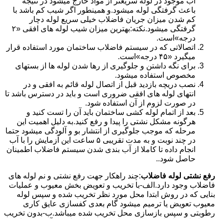
آب موجود در لوله سریعتر از مواد خارج میشود در نتیجه
باعث گرفتگی لوله میشود.و همینطور اگر شیب کم باشد با
کم شدن میزان جریان فاضلاب خیلی سریع لوله دچار
گرفتگی میشود.نکته:بهترین میزان شیب لوله های افقی «۲
درجه»است.
اتصالاتی که در سیستم فاضلاب ساختمان مورد استفاده قرار
میگیرد «۴۵ درجه»است.
برای نگه داشتن و جلوگیری از رها شدن لوله ها از بستهای
مخصوص استفاده میشود.
نصب دریچه بازدید قبل از اتصال لوله قائم به افقی و در
انتهای لوله های افقی ضروری است و باید در دسترس باشد تا
در صورت لزوم از آن استفاده شود.
بعد از اتمام لوله کشی ساختمان باید آن را تست کنید و
هرگونه مشکل نشتی را پیدا و رفع کنید.به دلیل اهمیت این
مرحله که موجب جلوگیری از انتشار بو و آلودگی میشود حتما
در چند نوبت و به مدت تقریبی ۵ ساعت این آزمایش را با آب
انجام داده تا کاملا از آب بندی شدن سیستم فاضلاب اطمینان
حاصل شود..
رفع نشتی لوله فاضلاب
:چند راهکار جهت رفع نشتی و نم لوله های
فاضلاب وجود دارد.الف-با تخریب و تعویض بخش معیوب و عملیات
بنایی که در روش ابتدا محل مورد نظر تخریب شده و سپس لوله
معیوب تعویض یا ترمیم میشود گام بعدی کفسازی عایق کاری
رطوبتی و سپس بازسازی محل تخریب شده میباشد.ب-بدون تخریب