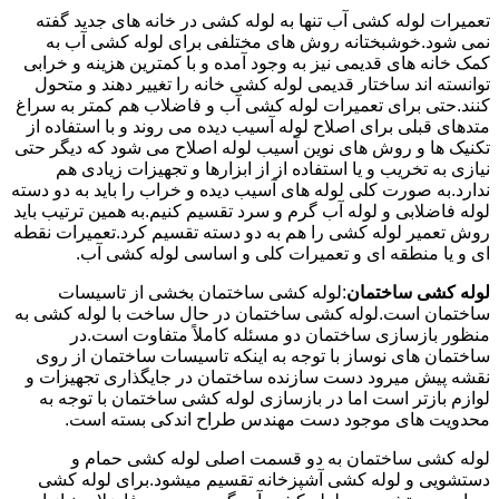
تعمیرات لوله کشی آب تنها به لوله کشی در خانه های جدید گفته
نمی شود.خوشبختانه روش های مختلفی برای لوله کشی آب به
کمک خانه های قدیمی نیز به وجود آمده و با کمترین هزینه و خرابی
توانسته اند ساختار قدیمی لوله کشی خانه را تغییر دهند و متحول
کنند.حتی برای تعمیرات لوله کشی آب و فاضلاب هم کمتر به سراغ
متدهای قبلی برای اصلاح لوله آسیب دیده می روند و با استفاده از
تکنیک ها و روش های نوین آسیب لوله اصلاح می شود که دیگر حتی
نیازی به تخریب و یا استفاده از از ابزارها و تجهیزات زیادی هم
ندارد.به صورت کلی لوله های آسیب دیده و خراب را باید به دو دسته
لوله فاضلابی و لوله آب گرم و سرد تقسیم کنیم.به همین ترتیب باید
روش تعمیر لوله کشی را هم به دو دسته تقسیم کرد.تعمیرات نقطه
ای و یا منطقه ای و تعمیرات کلی و اساسی لوله کشی آب.
لوله کشی ساختمان
:لوله کشی ساختمان بخشی از تاسیسات
ساختمان است.لوله کشی ساختمان در حال ساخت با لوله کشی به
منظور بازسازی ساختمان دو مسئله کاملاً متفاوت است.در
ساختمان های نوساز با توجه به اینکه تاسیسات ساختمان از روی
نقشه پیش میرود دست سازنده ساختمان در جایگذاری تجهیزات و
لوازم بازتر است اما در بازسازی لوله کشی ساختمان با توجه به
محدویت های موجود دست مهندس طراح اندکی بسته است.
لوله کشی ساختمان به دو قسمت اصلی لوله کشی حمام و
دستشویی و لوله کشی آشپزخانه تقسیم میشود.برای لوله کشی