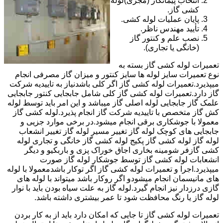
انتخاب پیمانکار (مجری)لوله
کشی گاز.
پایان عملیات لوله کشی.
تأیید مهندس ناظر.
نصب علم و کنتور گاز
(خانگی یا تجاری).
تعمیرات لوله کشی گاز بسته به
نوع تعمیرات سایز لوله ها سایز کنتور و میزان گاز مصرفی انجام
میپذیرد.تعمیرات لوله کشی گاز اگر کلی باشدنیاز به تاییدیه شرکت
گاز دارد.تعمیرات لوله کشی گاز کلی شامل جابجایی کنتور جابجایی
علمک گاز جابجایی لوله اصلی گاز میباشد و این امر باید توسط لوله
کش گاز متخصص با تاییدیه شرکت گاز انجام پذیرد.لوله کشی گاز
معمولا با جوشکاری برقی انجام میشود.در برخی موارد جزیی و
جابجایی های کوچک لوله گاز تغییر مسیر لوله گاز تغییر انشعاب
لوله گاز لوله کشی گاز پکیج لوله کشی گاز خانگی و تجاری لوله
کشی گازفر شومینه بخاری اجاق خوراک پزی و باربکیو و دیگر
انشعابات لوله کشی گاز توسط جوشکار لوله گاز صورت
میپذیرد.اجرا و تعمیرات لوله کشی گاز اگر توکار باشدمعمولا با لوله
های مانیسمان انجام میشودو اگر روکار باشد میتواند با لوله های
گازی درزدار نیز انجام گیرد.لوله گاز به علت سیاه بودن باید با نوار
لوله گاز یا رنگ محافظت شود تا عمر بیشتری داشته باشد.
تعمیرات لوله کشی گاز تا جایی که امکان دارد باید از به کار بردن