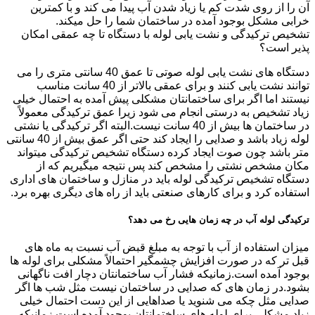
آن را از روی شدت کم یا زیاد شدن آب پیدا می کند و با کمترین
خرابی مشکل بوجود آمده در ساختمان شما را حل میکند.
تشخیص ترکیدگی و نشت یابی لوله با دستگاه تا چه عمقی امکان
پذیر است؟
دستگاه های نشت یابی لوله صوتی تا عمق 40 سانتی متری را می
توانند نشت یابی کنند و برای عمقی بالاتر از 40 سانت مناسب
نیستند اما اگر برای ساختمانتان مشکلی پیش آمده به احتمال خیلی
زیاد تشخیص به درستی انجام می شود زیرا عمق ترکیدگی معمولاً
در ساختمان ها بیش از 40 سانت نیست.البته اگر ترکیدگی یا نشتی
لوله زیاد باشد و صدایی را ایجاد کند حتی اگر عمق بیش از 40 سانتی
متر باشد چون صوت ایجاد کرده دستگاه تشخیص ترکیدگی میتواند
مکان مشخص نشتی را مشخص کند پس نتیجه میگیریم که از
دستگاه تشخیص ترکیدگی لوله باید در منازل و ساختمان های اداری
استفاده کرد و برای کارهای صنعتی باید از راه های دیگری بهره برد.
ترکیدگی لوله آب در چه زمان هایی رخ می دهد؟
میزان استفاده از آب با توجه به مبلغ قبض آب نسبت به ماه های
قبل تر که در صورت افزایش چشمگیر احتمالاً مشکلی برای لوله ها
بوجود آمده است.زمانیکه فشار آب ساختمانتان دچار افت ناگهانی
بشود.در زمان های که صدایی در ساختمان نیست مثل شب ها اگر
صدایی مثل چکه می شنوید یا صداهایی از این دست احتمال خیلی
زیاد مشکلی برای لوله های ساختمانتان بوجود آمده است.زمانیکه