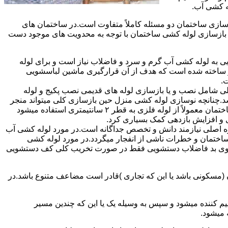
ه کشی آب.
ازی ساختمان دو مسئله کاملاً متفاوت است.در ساختمان های
در بازسازی لوله کشی ساختمان با توجه به محدویت های موجود دست
به لوله کشی آب گرم و سرد و فاضلاب نیاز است و برای لوله
 نیز ساخته شده است که هدف از آن قرارگیری ماشین لباسشویی
.
 شامل نصب و یا بازسازی لوله های قدیمی نصب پکیج و لوله
.چنانچه نوسازی لوله کشی منزل حین بازسازی کلی میتواند منجر
به افزایش فشار آب مصرفی و آب شوفاژ شود که این امر راندامان شوفاژ در منزل را افزایش میدهد.از آنجایی که برای لوله کشی داخلی ساختمان معمولاً از لوله فلزی به قطر ۲ سانتیمتری استفاده میشود
 و افزایش بازدهی کمک بسیاری کرد.
ه اصلی نیازمند دانش و تخصص جداگانه است.در مورد لوله کشی آب
ساختمان و خطرات ناشی از انفجار میگردد.در مورد لوله کشی
فع بوی بد فاضلاب دستشویی فقط در صورت تخریب کلی کف دستشویی
ن (مسکونی باشد یا این که تجاری )قادر است مضاعف متنوع باشد.در
م کننده میشود و سپس به وسیله یک یا این که چندین مسیر
 میشود.