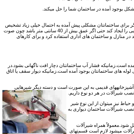
شکل بوجود آمده در ساختمان شما را حل میکند.
می توانند نشت یابی کنند و برای عمقی بالاتر از 40 سانت مناسب نیستند اما اگر برای ساختمانتان مشکلی پیش آمده به احتمال خیلی زیاد تشخیص
به درستی انجام می شود زیرا عمق ترکیدگی معمولاً در ساختمان ها بیش از 40 سانت نیست.البته اگر ترکیدگی یا نشتی لوله زیاد باشد و صدایی را ایجاد کند حتی اگر عمق بیش از 40 سانتی متر باشد چون صوت
ر منازل و ساختمان های اداری استفاده کرد و برای کارهای
مده است.زمانیکه فشار آب ساختمانتان دچار افت ناگهانی بشود.در
له های ساختمانتان بوجود آمده است.زمانیکه دیوار سقف یا اتاق
و آشپزخانههای قدیمی به این صورت است و دسته دیگر شیرهایی
ب شیرآلات در هر دو نوع داریم.
یاط نیز میتوان از این نوع شیر
 نصب شیرآلات ساختمان دیواری به
ل شود.معمولاً همراه شیرآلات
یرآلات میشود لازم است قسمتهای