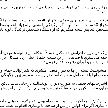
ا از روی شدت کم یا زیاد شدن آب پیدا می کند و با کمترین خرابی م
ر است؟
دستگاه های نشت یابی لوله صوتی تا عمق 40 سانتی متری را 
ص کند پس نتیجه میگیریم که از دستگاه تشخیص ترکیدگی لوله باید د
تر که در صورت افزایش چشمگیر احتمالاً مشکلی برای لوله ها بوجود آ
 می شنوید یا صداهایی از این دست احتمال خیلی زیاد مشکلی برای لو
 باید سریعاً برای رفع نم اقدام فرمایید.
میشوند.یک دسته از آنها به دیوار متصل میشوند که شیر توالت حمام 
صب آنها با دسته اول متفاوت است.در این مقاله مروری بر چگونگی نص
انههای قدیمی به صورت دیواری بودند.البته در جایی مانند بالکن و ح
هایی مانند بالکن و حیاط شلنگ نیاز میشود.برای درک بهتر در آموزش
 از کارتنها جدا کرده و نسبت به همراه بودن اقلام لازم اطمینان حاص
ه سازی اگر برای اولین بار پس از ساخت یا نوسازی اقدام به نصب ش