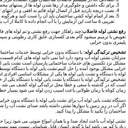
برای نگه داشتن و جلوگیری از رها شدن لوله ها از بستهای مخ
نصب دریچه بازدید قبل از اتصال لوله قائم به افقی و در انته
بعد از اتمام لوله کشی ساختمان باید آن را تست کنید و هرگونه
تقریبی ۵ ساعت این آزمایش را با آب انجام داده تا کاملا از آب بندی شدن سیستم فاضلاب اطمینان حاصل شود..
رفع نشتی لوله فاضلاب
:چند راهکار جهت رفع نشتی و نم لوله های ف
تعویض یا ترمیم میشود گام بعدی کفسازی عایق کاری رطوبتی و سپس ب
پلیمری بدون خرابی
تشخیص ترکیدگی لوله:
با دستگاه بدون خرابی توسط خدمات ساختمانی 
منزلتان نشتی لوله آب وجود دارد اما نمی دانید لوله های کدام قسم
مشکل نزد تکنسین های خدمات ساختمانی پارسیان است نشت یابی لوله ب
خرابی مشکل بوجود آمده را حل کنیم.نشت یابی لوله با دستگاه توس
لوله با دستگاه و نشت یابی لوله ها یکی از مشکلات اساسی افرادی
تشخیص ترکیدگی لوله با دستگاه یا نشت یابی لوله با دستگاه یکی از 
است که در گذشته با سعی و خطا محل ترکیدگی لوله کشف می شد و خر
زمان کوتاه یا زمان طولانی باعث اسیب زدن لوله می شود بسیار خطر
دستگاه نشت یابی لوله آب برای نشت یابی لوله با دستگاه بدون خراب
اگر آب در زیر زمین یا دیوارها نشتی داشته باشد صدای نشت آب را 
ساختمان را بکنید تا مشکل را پیدا کنید.
نشتی لوله آب باعث ایجاد صدا و یا همان امواج صوتی می شود زیرا ح
زیاد یا کم می باشد اما با گوش انسان قابل شناسایی نیست مهم نیس