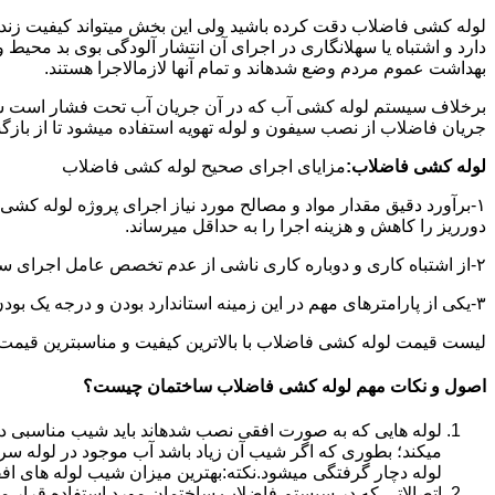
لوله کشی فاضلاب دقت کرده باشید ولی این بخش میتواند کیفیت زندگ
دارد و اشتباه یا سهلانگاری در اجرای آن انتشار آلودگی بوی بد محی
بهداشت عموم مردم وضع شدهاند و تمام آنها لازمالاجرا هستند.
برخلاف سیستم لوله کشی آب که در آن جریان آب تحت فشار است سی
جریان فاضلاب از نصب سیفون و لوله تهویه استفاده میشود تا از با
لوله کشی فاضلاب:
مزایای اجرای صحیح لوله کشی فاضلاب
۱-برآورد دقیق مقدار مواد و مصالح مورد نیاز اجرای پروژه لوله کشی
دورریز را کاهش و هزینه اجرا را به حداقل میرساند.
۲-از اشتباه کاری و دوباره کاری ناشی از عدم تخصص عامل اجرای سیستم فاضلاب جلوگیری میشود.
۳-یکی از پارامترهای مهم در این زمینه استاندارد بودن و درجه یک بودن لوازم تاسیسات بهداشتی است که افزایش طول عمر سیستم فاضلاب را در پی خواهد داشت.
لیست قیمت لوله کشی فاضلاب با بالاترین کیفیت و مناسبترین قیمت به صورت 24 ساعته 
اصول و نکات مهم لوله کشی فاضلاب ساختمان چیست؟
لوله هایی که به صورت افقی نصب شدهاند باید شیب مناسبی داش
میکند؛ بطوری که اگر شیب آن زیاد باشد آب موجود در لوله سر
لوله دچار گرفتگی میشود.نکته:بهترین میزان شیب لوله های افقی «۲ درجه
اتصالاتی که در سیستم فاضلاب ساختمان مورد استفاده قرار میگیرد «۴۵ در