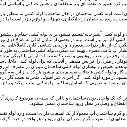
سیم کرد.تعمیرات نقطه ای و یا منطقه ای و تعمیرات کلی و اساسی لول
 است.لوله کشی ساختمان در حال ساخت با لوله کشی به منظور بازس
دست سازنده ساختمان در جایگذاری تجهیزات و لوازم بازتر است اما 
لوله کشی آشپزخانه تقسیم میشود.برای لوله کشی حمام و دستشویی 
شی گاز نیز نیاز است.البته در بعضی از منازل اتاقی به نام لاندری
یگیرد که از نظر طراحی معماری و زیبایی شناسی کاری کاملاً غلط است
شار آب باعث مصرف بهینه آب میگردد.لوله کشی ساختمان به طور کلی
ه رفع نم و نصب روشویی و نصب کاسه توالت ایرانی یا فرنگی میباشد
یدهد.با تعویض و نوسازی لوله کشی ساختمان میتوان در مصرف انرژی
گاز و لوله کشی فاضلاب تقسیم بندی میشود.هر کدام از این سه گرو
میشود.در مورد لوله کشی گاز اجرای غیر اصولی منجر به نشت گاز در 
تمان میشود.به صورتی که آسایش ساکنین را به کلی سلب میکند و ر
این که تک واحدی بودن ساختمان و یا این که بسته به موضوع کاربری آ
 انقطاع و وصل در محل ورود ساختمان متصل میشود.
گرم ساختمان آب معمولاً از یک انشعاب دارای اهمیت وارد لوله تقسی
انشعابهای آب سرد و گرم مصرفی برای ورود به هر واحد در حیث گرفته