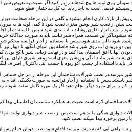
سیمان روی لوله ها پیچ شدهاند را باز کنید.اگر نسبت به تعویض شیر ا
ر سیستم قدیمی است به ناچار باید آب کل ساختمان قطع شود.
یش از نازک کاری انجام میشود و گاهی در این مرحله ضخامت دیوار ب
 است پیش از نصب شیر بوشن مغزی نصب شود تا کمی لوله ها به بیرون بی
را باید با نوار تفلون پوشاند تا آب بندی شود سپس با استفاده از آ
 میشود.اگر این قسمت همراه شیر نباشد باید به صورت جداگانه خرید
شیده شود تا آب بندی شود.سپس با استفاده از آچار فرانسه محکم شود
 دو ورودی آب روی شیر باشد فاصله بین انتهای لنگیها تا دیوار نیز باید ب
ودن آنها با افق اطمینان پیدا کنید و در نهایت زیبایی شیر با کج بودن ک
ای پشت شیر مانند لنگی و بوشن مغزی است و هر شیری دارای این قس
کی باید با استفاده از چسب آکواریوم یا چسب آنتی باکتریال اطراف لن
یر میرسد.در نصب شیرآلات ساختمان این مرحله از مراحل حساس است.
 شیر بایستد.سپس با استفاده از آچار فرانسه به صورت یکییکی اقدام
ین کار را برای مهره دیگر انجام دهید.اگر یک مهره کامل سفت شود 
ساختمان لازم است نصبت به عملکرد مناسب آن اطمینان پیدا کنید.برا
آلات دیواری همگی مانند هم است.پس از نصب شیر دیواری توالت تنها 
زمین برخورد پیدا نمیکند نصب کنید.
 سه راهی آبی که به دوش میرسد اقدام شود.نصب دوش حمام پس از نص