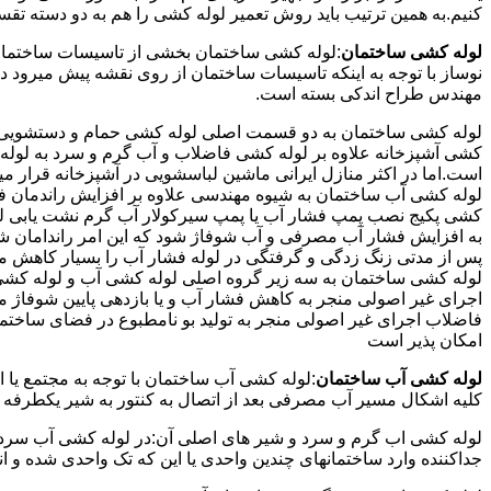
کنیم.به همین ترتیب باید روش تعمیر لوله کشی را هم به دو دسته تق
لوله کشی ساختمان
:لوله کشی ساختمان بخشی از تاسیسات ساختمان
نوساز با توجه به اینکه تاسیسات ساختمان از روی نقشه پیش میرود 
مهندس طراح اندکی بسته است.
لوله کشی ساختمان به دو قسمت اصلی لوله کشی حمام و دستشویی و 
کشی آشپزخانه علاوه بر لوله کشی فاضلاب و آب گرم و سرد به لوله ک
است.اما در اکثر منازل ایرانی ماشین لباسشویی در آشپزخانه قرار م
لوله کشی آب ساختمان به شیوه مهندسی علاوه بر افزایش راندمان ف
کشی پکیج نصب پمپ فشار آب یا پمپ سیرکولار آب گرم نشت یابی لول
پس از مدتی زنگ زدگی و گرفتگی در لوله فشار آب را بسیار کاهش م
لوله کشی ساختمان به سه زیر گروه اصلی لوله کشی آب و لوله کشی 
اجرای غیر اصولی منجر به کاهش فشار آب و یا بازدهی پایین شوفاژ 
فاضلاب اجرای غیر اصولی منجر به تولید بو نامطبوع در فضای ساخ
امکان پذیر است
لوله کشی آب ساختمان
:لوله کشی آب ساختمان با توجه به مجتمع یا 
کلیه اشکال مسیر آب مصرفی بعد از اتصال به کنتور به شیر یکطرفه
لوله کشی اب گرم و سرد و شیر های اصلی آن:در لوله کشی آب سرد و 
جداکننده وارد ساختمانهای چندین واحدی یا این که تک واحدی شده و 