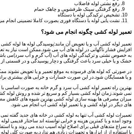
رفع نشتی لوله فاضلاب
رفع گرفتگی سینک ظرفشویی و چاهک حمام
تشخیص ترکیدگی لوله با دستگاه
نشت یابی لوله با دستگاه فوری بصورت کاملا تضمینی انجام می 
تعمیر لوله کشی چگونه انجام می شود؟
تعمیر لوله کشی آب و یا تعویض آن مانند:پوسیدگی لوله ها لوله کشی غ
افزایش فشار ناگهانی در لوله های آب می شود.ممکن است نیاز به تع
به خصوص نشتی و ترکیدگی لوله های آب (آب گرم و آب سرد)می باشد.د
خشک و یا خیلی سرد باعث گرفتگی و دچار پوسیدگی و در قسمتی از ل
در صورتی که لوله های فرسوده به موقع تعمیر و یا تعویض نشوند مم
و یا همسایگان شود.در این صورت خسارات و خرابی های بیشتری برای خ
بهترین راه تعمیر لوله کشی آب سرد و گرم خانه به صورت اساسی با 
نمی شوند.زمان لوله کشی بسیار کم و سریع تر شده و روش لوله کشی
میزان مصرفی ها بهینه سازی لوله کشی بهترین شیوه های کاهش مصرف
های دیگر در لوله کشی و یا تعمیر لوله کشی آب انجام می شود.
تعمیرات لوله کشی آب تنها به لوله کشی در خانه های جدید گفته نم
وجود آمده و با کمترین هزینه و خرابی توانسته اند ساختار قدیمی لول
به سراغ متدهای قبلی برای اصلاح لوله آسیب دیده می روند و با استف
یا استفاده از از ابزارها و تجهیزات زیادی هم ندارد.به صورت کلی لول