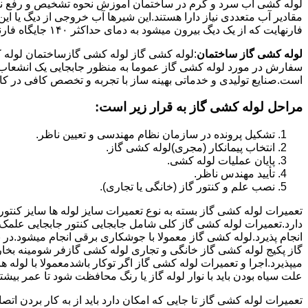
لوله کشی اب سرد و گرم در ساختمان آموزش نحوه تشخیص و رفع نم و
فارنهایت که از یک دیگ بیرون میشود به دمای حداکثر ۱۴۰ جایگاه فارنهایت به کار میرود.
لوله کشی گاز ساختمان
:لوله کشی گاز لوله کشی گازساختمان لوله 
سفارش در مورد لوله کشی گاز عموما به منظور جابجایی یک انشعاب گاز
است.صنایع تولیدی و خدماتی بهینه ساز با تجربه و تخصص کافی در کار ا
مراحل لوله کشی گاز به قرار زیر است:
تشکیل پرونده در سازمان نظام مهندسی و تعیین ناظر.
انتخاب پیمانکار (مجری)لوله کشی گاز.
پایان عملیات لوله کشی.
تأیید مهندس ناظر.
نصب علم و کنتور گاز (خانگی یا تجاری).
تعمیرات لوله کشی گاز بسته به نوع تعمیرات سایز لوله ها سایز کنتور
دارد.تعمیرات لوله کشی گاز کلی شامل جابجایی کنتور جابجایی علمک 
انجام پذیرد.لوله کشی گاز معمولا با جوشکاری برقی انجام میشود.در 
گاز پکیج لوله کشی گاز خانگی و تجاری لوله کشی گازفر شومینه بخا
میپذیرد.اجرا و تعمیرات لوله کشی گاز اگر توکار باشدمعمولا با لوله ها
علت سیاه بودن باید با نوار لوله گاز یا رنگ محافظت شود تا عمر بیشت
تعمیرات لوله کشی گاز تا جایی که امکان دارد باید از به کار بردن ات