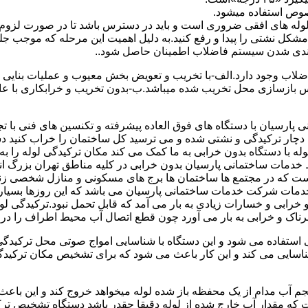
صوص استفاده میشود.
ای لوله های افقی ضروری است و باید در دسترس باشد تا در صورت لزوم 
 مشکل نشتی را پیدا و رفع کنید.به دلیل اهمیت این مرحله که موجب جلو
اضلاب وجود دارد.الف-با تخریب و تعویض بخش معیوب و عملیات بنای
ازسازی محل تخریب شده میباشد.ب-بدون تخریب و خرابکاری با عایق سی
پارسیان با دستگاه های فوق العاده پیشرفته و تکنسین های فنی با تج
ت دچار ترکیدگی و نشتی شده و می ترسید کل ساختمان را خراب کنید دس
ا دستگاه بدون خرابی به ما کمک می کند مکان ترکیدگی لوله را به را
ط خدمات ساختمانی پارسیان بدون خرابی در کلیه مناطق تهران بزرگ
 است که در مجتمع ها ساختمان ها برج های مسکونی و منازل شخصی زن
خدمات شرکت خدمات ساختمانی پارسیان می باشد که این روزها بسیار رو
ابی و خسارات زیادی به بار می آمد که قابل تحمل نبود.ترکیدگی لو
ناک و خرابی به بار می آورد چون قطع اتصال آب محیط اطراف را در بر
ی استفاده می شود و این دستگاه با شناسایی امواج صوتی محل ترکیدگ
شناسایی می کند و این کار باعث می شود که برای تشخیص مکان ترکیدگ
جم آب مدام از یک محفظه باز شده لوله میخواهد خروج کند و این باع
ت که مقدار آب خارج شده از لوله دقیقا چقدر باشد دستگاه تشخیص تر