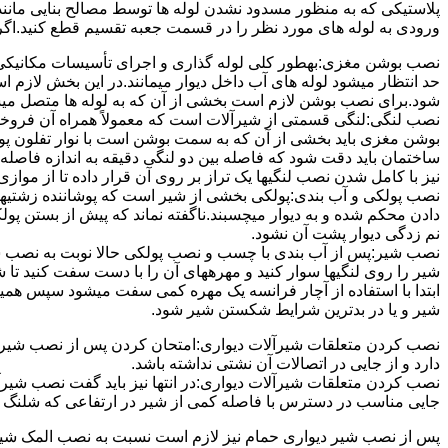
پلاستیکی که به منظور مسدود نشدن لوله ها توسط مصالح بنایی مانند 
ورودی به لوله های مورد نظر را در قسمت جعبه تقسیم قطع کنید.اگ
نصب بوشن مغزی:بهطور کلی لوله گذاری و اجرای تأسیسات مکانیکی پ
حد انتظار میشود لوله های آب داخل دیوار میمانند.در این بخش لازم
شود.برای نصب بوشن لازم است بخشی از آن که به لوله ها متصل میشود 
نصب لنگی:لنگی قسمتی از شیرآلات است که معمولاً همراه آن فروخته
بوشن مغزی باید بخشی از آن که به سمت بوشن است با نوار تفلون پو
ساختمان باید دقت شود که فاصله بین دو لنگی دقیقه به اندازه فاصله بین
نیز با کامل شدن نصب لنگیها یک تراز بر روی آن قرار داده تا از موازی ب
نصب پولکی و آب بندی:پولکی بخشی از شیر است که پوشاننده زشتیه
دادن محکم شده و به دیوار میچسبند.ناگفته نماند که پیش از بستن پول
نم زدگی دیوار پشت آن نشود.
نصب شیر:پس از آب بندی با چسب و نصب پولکی حالا نوبت به نصب ش
شیر را روی لنگیها سوار کنید و مهرههای آن را با دست سفت کنید تا
ابتدا با استفاده از آچار فرانسه یک مهره کمی سفت میشود سپس هم
شیر و یا در بدترین شرایط شکستن شیر شود.
نصب کردن متعلقات شیرآلات دیواری:امتحان کردن پس از نصب شیرآلات 
دارد و از جایی در اتصالات آن نشتی نداشته باشد.
نصب کردن متعلقات شیرآلات دیواری:در انتها نیز باید گفت نصب شیر
جایی مناسب در دسترس با فاصله کمی از شیر در ارتفاعی که شلنگ با 
پس از نصب شیر دیواری حمام نیز لازم است نسبت به نصب المک شیر