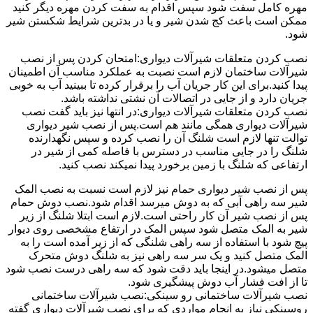
مهره کامل سفت شود سپس اقدام به سفت کردن مهره دیگر کنید
ممکن است باعث کج شدن شیر و یا در بدترین شرایط شکستن شیر
شود.
نصب کردن متعلقات شیرآلات دیواری:امتحان کردن پس از نصب
شیرآلات ساختمان لازم است نصبت به عملکرد مناسب آن اطمینان
پیدا کنید.برای این کار جریان آب را برقرار کرده تا ببینید آب به خوبی
جریان دارد و از جایی در اتصالات آن نشتی نداشته باشد.
نصب کردن متعلقات شیرآلات دیواری:در انتها نیز باید گفت نصب
شیرآلات دیواری همگی مانند هم است.پس از نصب شیر دیواری
توالت تنها لازم است شلنگ آن را نصب کرده و سپس نگهدارنده
شلنگ را در جایی مناسب در دسترس با فاصله کمی از شیر در
ارتفاعی که شلنگ با زمین برخورد پیدا نمیکند نصب کنید.
پس از نصب شیر دیواری حمام نیز لازم است نسبت به نصب المک
شیر سه راهی آبی که به دوش میرسد اقدام شود.نصب دوش حمام
پس از نصب شیر آن کار راحتی است.لازم است ابتلا شلنگ از زیر
شیر به المک متصل شود سپس المک در ارتفاع مشخصی روی دیوار
پیچ شود با استفاده از سه راهی شلنگی که از زیر آمده است را به
المک متصل کنید و یک سر سه راهی نیز به شلنگ دوش متحرک
متصل میشود.در اینجا باید دقت شود که سه راهی درست نصب شود
تا از افت فشار آب دوش پیشگیری شود.
نصب شیرآلات ساختمانی رو سینکی:نصب شیرآلات ساختمانی
روسینکی نیاز به انجام مواردی که برای نصب شیرآلات دیواری گفته