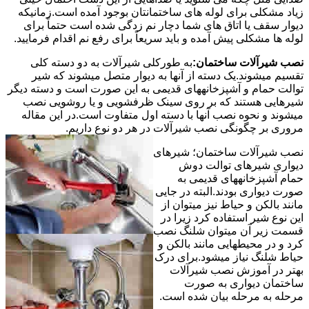
زیاد مشکلی برای لوله های ساختمانتان بوجود آمده است.زمانیکه
دیوار سقف یا اتاق های شما دچار نم زدگی شده است حتماً برای
لوله ها مشکلی پیش آمده و باید سریعاً برای رفع نم اقدام فرمایید.
نصب شیرآلات ساختمان:
به طورکلی شیرآلات به دو دسته کلی
تقسیم میشوند.یک دسته از آنها به دیوار متصل میشوند که شیر
توالت حمام و آشپزخانههای قدیمی به این صورت است و دسته دیگر
شیرهایی هستند که بر روی سینک ظرفشویی و یا روشویی نصب
میشوند و نحوه نصب آنها با دسته اول متفاوت است.در این مقاله
مروری بر چگونگی نصب شیرآلات در هر دو نوع داریم.
نصب شیرآلات ساختمان؛ شیرهای
دیواری شیرهای توالت دوش
حمام آشپزخانههای قدیمی به
صورت دیواری بودند.البته در جایی
مانند بالکن و حیاط نیز میتوان از
این نوع شیر استفاده کرد زیرا در
قسمت زیر آن میتوان شلنگ نصب
کرد و در محیطهایی مانند بالکن و
حیاط شلنگ نیاز میشود.برای درک
بهتر در آموزش نصب شیرآلات
ساختمان دیواری به صورت
مرحله به مرحله بیان شده است.