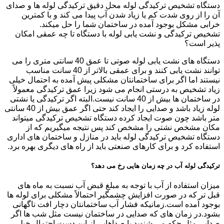
دستگاه تشخیص ترکیدگی لوله محل دقیق ترکیدگی لوله ها و صدای
آن را از روی شدت کم یا زیاد شدن آب پیدا می کند و با کمترین
خرابی مشکل بوجود آمده در ساختمان شما را حل میکند.
تشخیص ترکیدگی و نشت یابی لوله با دستگاه تا چه عمقی امکان
پذیر است؟
دستگاه های نشت یابی لوله صوتی تا عمق 40 سانتی متری را می
توانند نشت یابی کنند و برای عمقی بالاتر از 40 سانت مناسب
نیستند اما اگر برای ساختمانتان مشکلی پیش آمده به احتمال خیلی
زیاد تشخیص به درستی انجام می شود زیرا عمق ترکیدگی معمولاً
در ساختمان ها بیش از 40 سانت نیست.البته اگر ترکیدگی یا نشتی
لوله زیاد باشد و صدایی را ایجاد کند حتی اگر عمق بیش از 40 سانتی
متر باشد چون صوت ایجاد کرده دستگاه تشخیص ترکیدگی میتواند
مکان مشخص نشتی را مشخص کند پس نتیجه میگیریم که از
دستگاه تشخیص ترکیدگی لوله باید در منازل و ساختمان های اداری
استفاده کرد و برای کارهای صنعتی باید از راه های دیگری بهره برد.
ترکیدگی لوله آب در چه زمان هایی رخ می دهد؟
میزان استفاده از آب با توجه به مبلغ قبض آب نسبت به ماه های
قبل تر که در صورت افزایش چشمگیر احتمالاً مشکلی برای لوله ها
بوجود آمده است.زمانیکه فشار آب ساختمانتان دچار افت ناگهانی
بشود.در زمان های که صدایی در ساختمان نیست مثل شب ها اگر
صدایی مثل چکه می شنوید یا صداهایی از این دست احتمال خیلی