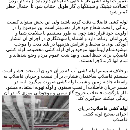
تعمیرات لوله کشی گاز تا جایی که امکان دارد باید از به کار بردن
اتصالات فیتینگ و شیلنگهای گاز طویل اجتناب شود تا احتمال خطر
کمتر شود.
لوله کشی فاضلاب دقت کرده باشید ولی این بخش میتواند کیفیت
زندگی را تحت شعاع خود قرار دهد.بهتر است این موضوع را در
اولویت خود قرار دهید چون به طور مستقیم با سلامت شما و
عزیزانتان ارتباط دارد و اشتباه یا سهلانگاری در اجرای آن انتشار
آلودگی بوی بد محیط و افزایش هزینهها در بلند مدت را موجب
میشود.تمام آییننامهها موجود برای لوله کشی مخصوصا لوله کشی
فاضلاب برای حفظ ایمنی و بهداشت عموم مردم وضع شدهاند و
تمام آنها لازمالاجرا هستند.
برخلاف سیستم لوله کشی آب که در آن جریان آب تحت فشار است
سیستم فاضلاب ساختمان فشاری بر آن نیست و جریان فاضلاب به
واسطه جاذبه زمین و شیب لوله کشی صورت میگیرد.البته در
مسیر جریان فاضلاب از نصب سیفون و لوله تهویه استفاده میشود
تا از بازگشت فاضلاب خروج گاز سمی و موجوداتی موزی که در آن
زندگی میکنند جلوگیری کند.
لوله کشی فاضلاب:
مزایای
اجرای صحیح لوله کشی
فاضلاب
۱-برآورد دقیق مقدار مواد و