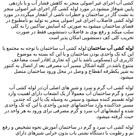
کشی آب اجرای غیر اصولی منجر به کاهش فشار آب و یا بازدهی
پایین شوفاژ میشود.در مورد لوله کشی گاز اجرای غیر اصولی منجر
به نشت گاز در ساختمان و خطرات ناشی از انفجار میگردد.در مورد
لوله کشی فاضلاب اجرای غیر اصولی منجر به تولید بو نامطبوع در
فضای ساختمان میشود.به صورتی که آسایش ساکنین را به کلی
سلب میکند و رفع بوی بد فاضلاب دستشویی فقط در صورت
تخریب کلی کف دستشویی امکان پذیر است
لوله کشی آب ساختمان
:لوله کشی آب ساختمان با توجه به مجتمع یا
این که تک واحدی بودن ساختمان و یا این که بسته به موضوع
کاربری آن (مسکونی باشد یا این که تجاری )قادر است مضاعف
متنوع باشد.در کلیه اشکال مسیر آب مصرفی بعد از اتصال به کنتور
به شیر یکطرفه انقطاع و وصل در محل ورود ساختمان متصل
میشود.
لوله کشی اب گرم و سرد و شیر های اصلی آن:در لوله کشی آب
سرد و گرم ساختمان آب معمولاً از یک انشعاب دارای اهمیت وارد
لوله تقسیم کننده میشود و سپس به وسیله یک یا این که چندین
مسیر جداکننده وارد ساختمانهای چندین واحدی یا این که تک واحدی
شده و انشعابهای آب سرد و گرم مصرفی برای ورود به هر واحد در
حیث گرفته میشود.
لوله کشی اب سرد و گرم در ساختمان آموزش نحوه تشخیص و رفع
نم و رطوبت با دستگاه نشتی یاب بدون خرابی شیرهای دارای