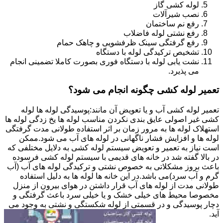
لوله کشی گاز
نصب شیرآلات
رفع نم ساختمان
رفع نشتی لوله فاضلاب
رفع گرفتگی سینک ظرفشویی و چاهک حمام
تشخیص ترکیدگی لوله با دستگاه
نشت یابی لوله با دستگاه فوری بصورت کاملا تضمینی انجام
می پذیرد.
تعمیر لوله کشی چگونه انجام می شود؟
تعمیر لوله کشی آب و یا تعویض آن مانند:پوسیدگی لوله ها لوله
کشی غیر اصولی عایق بندی نکردن مناسب لوله ها یخ زدگی لوله ها
استهلاک لوله ها به مرور زمان بر اثر استفاده طولانی مدت گرفتگی
لوله ها و افزایش فشار ناگهانی در لوله های آب می شود.ممکن
است نیاز به تعمیر و تعویض سیستم لوله کشی به دلایل مختلفی که
در بالا گفته شد در خانه های قدیمی با سیستم لوله کشی فرسوده
باعث بروز مشکلاتی به خصوص نشتی و ترکیدگی لوله های آب (آب
گرم و آب سرد)می باشد.در این خانه ها لوله ها به دلیل استفاده
طولانی مدت از لوله های آب قرار داشتن در هوای بیرون از منزل
مخصوصا محیط های خیلی خشک و یا خیلی سرد باعث گرفتگی و
دچار پوسیدگی و در قسمتی از لوله شکستگی و نشتی به وجود می
آید.