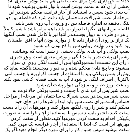
جداگانه خریداری شود.برای نصب لنگی هم مانند بوشن مغزی باید
بخشی از آن که به سمت بوشن است با نوار تفلون پوشیده شود تا
آب بندی شود.سپس با استفاده از آچار فرانسه محکم شود.در این
مرحله از نصب شیرآلات ساختمان باید دقت شود که فاصله بین دو
لنگی دقیقه به اندازه فاصله بین دو ورودی آب روی شیر باشد
فاصله بین انتهای لنگیها تا دیوار نیز باید با هم برابر باشد تا شیر کاملاً
از هر دو طرف به دیوار بچسبد.در انتها نیز با کامل شدن نصب لنگیها
یک تراز بر روی آن قرار داده تا از موازی بودن آنها با افق اطمینان
پیدا کنید و در نهایت زیبایی شیر با کج بودن کم نشود.
نصب پولکی و آب بندی:پولکی بخشی از شیر است که پوشاننده
زشتیهای پشت شیر مانند لنگی و بوشن مغزی است و هر شیری
دارای این قسمت است.پولکیها پس از نصب لنگی روی آن سوار
میشوند و با پیچ دادن محکم شده و به دیوار میچسبند.ناگفته نماند که
پیش از بستن پولکی باید با استفاده از چسب آکواریوم یا چسب آنتی
باکتریال اطراف لنگی پر شود تا آب به پشت فضای کاشی نفوذ نکند
و باعث بروز طبله و نم زدگی دیوار پشت آن نشود.
نصب شیر:پس از آب بندی با چسب و نصب پولکی حالا نوبت به
نصب شیر میرسد.در نصب شیرآلات ساختمان این مرحله از مراحل
حساس است.برای نصب شیر باید ابتدا واشرها را در جای خود
محکم کنید و شیر را روی لنگیها سوار کنید و مهرههای آن را با دست
سفت کنید تا شیر بایستد.سپس با استفاده از آچار فرانسه به صورت
یکییکی اقدام به سفت کردن مهرهها کنید.منظور از سفت کردن
مهرهها این است که ابتدا با استفاده از آچار فرانسه یک مهره کمی
سفت میشود سپس همین کار را برای مهره دیگر انجام دهید.اگر یک