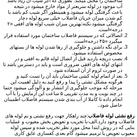
ساختمان را مختل میکند؛ بطوری که اگر شیب آن زیاد باشد
آب موجود در لوله سریعتر از مواد خارج میشود در نتیجه
باعث گرفتگی لوله میشود.و همینطور اگر شیب کم باشد با
کم شدن میزان جریان فاضلاب خیلی سریع لوله دچار
گرفتگی میشود.نکته:بهترین میزان شیب لوله های افقی «۲
درجه»است.
اتصالاتی که در سیستم فاضلاب ساختمان مورد استفاده قرار
میگیرد «۴۵ درجه»است.
برای نگه داشتن و جلوگیری از رها شدن لوله ها از بستهای
مخصوص استفاده میشود.
نصب دریچه بازدید قبل از اتصال لوله قائم به افقی و در
انتهای لوله های افقی ضروری است و باید در دسترس باشد تا
در صورت لزوم از آن استفاده شود.
بعد از اتمام لوله کشی ساختمان باید آن را تست کنید و
هرگونه مشکل نشتی را پیدا و رفع کنید.به دلیل اهمیت این
مرحله که موجب جلوگیری از انتشار بو و آلودگی میشود حتما
در چند نوبت و به مدت تقریبی ۵ ساعت این آزمایش را با آب
انجام داده تا کاملا از آب بندی شدن سیستم فاضلاب اطمینان
حاصل شود..
رفع نشتی لوله فاضلاب
:چند راهکار جهت رفع نشتی و نم لوله های
فاضلاب وجود دارد.الف-با تخریب و تعویض بخش معیوب و عملیات
بنایی که در روش ابتدا محل مورد نظر تخریب شده و سپس لوله
معیوب تعویض یا ترمیم میشود گام بعدی کفسازی عایق کاری