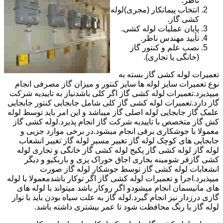
ناظر.
انتخاب پیمانکار (مجری)لوله
کشی گاز.
پایان عملیات لوله کشی.
تأیید مهندس ناظر.
نصب علم و کنتور گاز
(خانگی یا تجاری).
تعمیرات لوله کشی گاز بسته به
نوع تعمیرات سایز لوله ها سایز کنتور و میزان گاز مصرفی انجام
میپذیرد.تعمیرات لوله کشی گاز اگر کلی باشدنیاز به تاییدیه شرکت
گاز دارد.تعمیرات لوله کشی گاز کلی شامل جابجایی کنتور جابجایی
علمک گاز جابجایی لوله اصلی گاز میباشد و این امر باید توسط لوله
کش گاز متخصص با تاییدیه شرکت گاز انجام پذیرد.لوله کشی گاز
معمولا با جوشکاری برقی انجام میشود.در برخی موارد جزیی و
جابجایی های کوچک لوله گاز تغییر مسیر لوله گاز تغییر انشعاب
لوله گاز لوله کشی گاز پکیج لوله کشی گاز خانگی و تجاری لوله
کشی گازفر شومینه بخاری اجاق خوراک پزی و باربکیو و دیگر
انشعابات لوله کشی گاز توسط جوشکار لوله گاز صورت
میپذیرد.اجرا و تعمیرات لوله کشی گاز اگر توکار باشدمعمولا با لوله
های مانیسمان انجام میشودو اگر روکار باشد میتواند با لوله های
گازی درزدار نیز انجام گیرد.لوله گاز به علت سیاه بودن باید با نوار
لوله گاز یا رنگ محافظت شود تا عمر بیشتری داشته باشد.