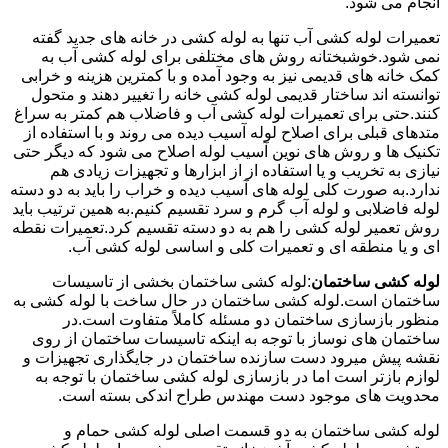
انجام می شود.
تعمیرات لوله کشی آب تنها به لوله کشی در خانه های جدید گفته
نمی شود.خوشبختانه روش های مختلفی برای لوله کشی آب به
کمک خانه های قدیمی نیز به وجود آمده و با کمترین هزینه و خرابی
توانسته اند ساختار قدیمی لوله کشی خانه را تغییر دهند و متحول
کنند.حتی برای تعمیرات لوله کشی آب و فاضلاب هم کمتر به سراغ
متدهای قبلی برای اصلاح لوله آسیب دیده می روند و با استفاده از
تکنیک ها و روش های نوین آسیب لوله اصلاح می شود که دیگر حتی
نیازی به تخریب و یا استفاده از از ابزارها و تجهیزات زیادی هم
ندارد.به صورت کلی لوله های آسیب دیده و خراب را باید به دو دسته
لوله فاضلابی و لوله آب گرم و سرد تقسیم کنیم.به همین ترتیب باید
روش تعمیر لوله کشی را هم به دو دسته تقسیم کرد.تعمیرات نقطه
ای و یا منطقه ای و تعمیرات کلی و اساسی لوله کشی آب.
لوله کشی ساختمان
:لوله کشی ساختمان بخشی از تاسیسات
ساختمان است.لوله کشی ساختمان در حال ساخت با لوله کشی به
منظور بازسازی ساختمان دو مسئله کاملاً متفاوت است.در
ساختمان های نوساز با توجه به اینکه تاسیسات ساختمان از روی
نقشه پیش میرود دست سازنده ساختمان در جایگذاری تجهیزات و
لوازم بازتر است اما در بازسازی لوله کشی ساختمان با توجه به
محدویت های موجود دست مهندس طراح اندکی بسته است.
لوله کشی ساختمان به دو قسمت اصلی لوله کشی حمام و