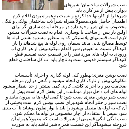
نصب شیرآلات ساختمان؛ شیرهای
دیواری پیش از هر کاری باید
شیرها را از کارتنها جدا کرده و نسبت به همراه بودن اقلام لازم
اطمینان حاصل شود.معمولاً همراه شیرآلات ساختمان پولکی و لنگی
مخصوص به آن شیر وجود دارد.در مرحله آماده سازی اگر برای
اولین بار پس از ساخت یا نوسازی اقدام به نصب شیرآلات میشود
لازم است قسمتهای پلاستیکی که به منظور مسدود نشدن لوله ها
توسط مصالح بنایی مانند سیمان روی لوله ها پیچ شدهاند را باز
کنید.اگر نسبت به تعویض شیر اقدام میکنید.پیش از هر کاری آب
ورودی به لوله های مورد نظر را در قسمت جعبه تقسیم قطع
کنید.اگر سیستم قدیمی است به ناچار باید آب کل ساختمان قطع
شود.
نصب بوشن مغزی:بهطور کلی لوله گذاری و اجرای تأسیسات
مکانیکی پیش از نازک کاری انجام میشود و گاهی در این مرحله
ضخامت دیوار با اجرای کاشی کاری کمی بیشتر از حد انتظار میشود
لوله های آب داخل دیوار میمانند.در این بخش لازم است پیش از
نصب شیر بوشن مغزی نصب شود تا کمی لوله ها به بیرون بیایند و
نصب شیر راحتتر انجام شود.برای نصب بوشن لازم است بخشی از
آن که به لوله ها متصل میشود را باید با نوار تفلون پوشاند تا آب بندی
شود سپس با استفاده از آچار مخصوص در لوله ها محکم شود.
نصب لنگی:لنگی قسمتی از شیرآلات است که معمولاً همراه آن
فروخته میشود.اگر این قسمت همراه شیر نباشد باید به صورت