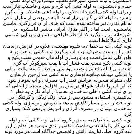
دستشویی و لوله کشی آشپزخانه تقسیم میشود.برای لوله کشی
حمام و دستشویی به لوله کشی آب گرم و سرد و فاضلاب نیاز است
و برای لوله کشی آشپزخانه علاوه بر لوله کشی فاضلاب و آب گرم
و سرد به لوله کشی گاز نیز نیاز است.البته در بعضی از منازل اتاقی
به نام لاندری نیز ساخته شده است که هدف از آن قرارگیری ماشین
لباسشویی است.اما در اکثر منازل ایرانی ماشین لباسشویی در
آشپزخانه قرار میگیرد که از نظر طراحی معماری و زیبایی شناسی
کاری کاملاً غلط است.
لوله کشی آب ساختمان به شیوه مهندسی علاوه بر افزایش راندمان
فشار آب باعث مصرف بهینه آب میگردد.لوله کشی ساختمان به
طور کلی شامل نصب و یا بازسازی لوله های قدیمی نصب پکیج و
لوله کشی پکیج نصب پمپ فشار آب یا پمپ سیرکولار آب گرم
نشت یابی لوله رفع نم و نصب روشویی و نصب کاسه توالت ایرانی
یا فرنگی میباشد.چنانچه نوسازی لوله کشی منزل حین بازسازی
کلی میتواند منجر به افزایش فشار آب مصرفی و آب شوفاژ شود
که این امر راندامان شوفاژ در منزل را افزایش میدهد.از آنجایی که
برای لوله کشی داخلی ساختمان معمولاً از لوله فلزی به قطر ۲
سانتیمتری استفاده میشود پس از مدتی زنگ زدگی و گرفتگی در
لوله فشار آب را بسیار کاهش میدهد.با تعویض و نوسازی لوله کشی
ساختمان میتوان در مصرف انرژی و افزایش بازدهی کمک بسیاری
کرد.
لوله کشی ساختمان به سه زیر گروه اصلی لوله کشی آب و لوله
کشی گاز و لوله کشی فاضلاب تقسیم بندی میشود.هر کدام از این
سه گروه اصلی نیازمند دانش و تخصص جداگانه است.در مورد لوله