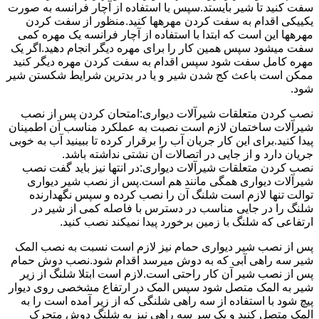
سفت کنید تا شیر بایستد.سپس با استفاده از آچار فرانسه به صورت
یکییکی اقدام به سفت کردن مهرهها کنید.منظور از سفت کردن
مهرهها این است که ابتدا با استفاده از آچار فرانسه یک مهره کمی
سفت میشود سپس همین کار را برای مهره دیگر انجام دهید.اگر یک
مهره کامل سفت شود سپس اقدام به سفت کردن مهره دیگر کنید
ممکن است باعث کج شدن شیر و یا در بدترین شرایط شکستن شیر
شود.
نصب کردن متعلقات شیرآلات دیواری:امتحان کردن پس از نصب
شیرآلات ساختمان لازم است نصبت به عملکرد مناسب آن اطمینان
پیدا کنید.برای این کار جریان آب را برقرار کرده تا ببینید آب به خوبی
جریان دارد و از جایی در اتصالات آن نشتی نداشته باشد.
نصب کردن متعلقات شیرآلات دیواری:در انتها نیز باید گفت نصب
شیرآلات دیواری همگی مانند هم است.پس از نصب شیر دیواری
توالت تنها لازم است شلنگ آن را نصب کرده و سپس نگهدارنده
شلنگ را در جایی مناسب در دسترس با فاصله کمی از شیر در
ارتفاعی که شلنگ با زمین برخورد پیدا نمیکند نصب کنید.
پس از نصب شیر دیواری حمام نیز لازم است نسبت به نصب المک
شیر سه راهی آبی که به دوش میرسد اقدام شود.نصب دوش حمام
پس از نصب شیر آن کار راحتی است.لازم است ابتلا شلنگ از زیر
شیر به المک متصل شود سپس المک در ارتفاع مشخصی روی دیوار
پیچ شود با استفاده از سه راهی شلنگی که از زیر آمده است را به
المک متصل کنید و یک سر سه راهی نیز به شلنگ دوش متحرک