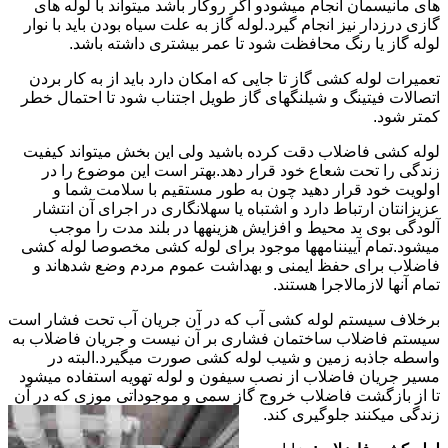
های مانیسمان انجام میشودو اگر روکار باشد میتواند با لوله های
گازی درزدار نیز انجام گیرد.لوله گاز به علت سیاه بودن باید با نوار
لوله گاز یا رنگ محافظت شود تا عمر بیشتری داشته باشد.
تعمیرات لوله کشی گاز تا جایی که امکان دارد باید از به کار بردن
اتصالات فیتینگ و شیلنگهای گاز طویل اجتناب شود تا احتمال خطر
کمتر شود.
لوله کشی فاضلاب دقت کرده باشید ولی این بخش میتواند کیفیت
زندگی را تحت شعاع خود قرار دهد.بهتر است این موضوع را در
اولویت خود قرار دهید چون به طور مستقیم با سلامت شما و
عزیزانتان ارتباط دارد و اشتباه یا سهلانگاری در اجرای آن انتشار
آلودگی بوی بد محیط و افزایش هزینهها در بلند مدت را موجب
میشود.تمام آییننامهها موجود برای لوله کشی مخصوصا لوله کشی
فاضلاب برای حفظ ایمنی و بهداشت عموم مردم وضع شدهاند و
تمام آنها لازمالاجرا هستند.
برخلاف سیستم لوله کشی آب که در آن جریان آب تحت فشار است
سیستم فاضلاب ساختمان فشاری بر آن نیست و جریان فاضلاب به
واسطه جاذبه زمین و شیب لوله کشی صورت میگیرد.البته در
مسیر جریان فاضلاب از نصب سیفون و لوله تهویه استفاده میشود
تا از بازگشت فاضلاب خروج گاز سمی و موجوداتی موزی که در آن
زندگی میکنند جلوگیری کند.