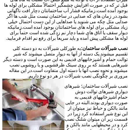
قبل تر که در صورت افزایش چشمگیر احتمالاً مشکلی برای لوله ها
بوجود آمده است.زمانیکه فشار آب ساختمانتان دچار افت ناگهانی
بشود.در زمان های که صدایی در ساختمان نیست مثل شب ها اگر
صدایی مثل چکه می شنوید یا صداهایی از این دست احتمال خیلی
زیاد مشکلی برای لوله های ساختمانتان بوجود آمده است.زمانیکه
دیوار سقف یا اتاق های شما دچار نم زدگی شده است حتماً برای
لوله ها مشکلی پیش آمده و باید سریعاً برای رفع نم اقدام فرمایید.
نصب شیرآلات ساختمان:
به طورکلی شیرآلات به دو دسته کلی
تقسیم میشوند.یک دسته از آنها به دیوار متصل میشوند که شیر
توالت حمام و آشپزخانههای قدیمی به این صورت است و دسته دیگر
شیرهایی هستند که بر روی سینک ظرفشویی و یا روشویی نصب
میشوند و نحوه نصب آنها با دسته اول متفاوت است.در این مقاله
مروری بر چگونگی نصب شیرآلات در هر دو نوع داریم.
نصب شیرآلات ساختمان؛ شیرهای
دیواری شیرهای توالت دوش
حمام آشپزخانههای قدیمی به
صورت دیواری بودند.البته در جایی
مانند بالکن و حیاط نیز میتوان از
این نوع شیر استفاده کرد زیرا در
قسمت زیر آن میتوان شلنگ نصب
کرد و در محیطهایی مانند بالکن و