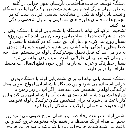
دستگاه توسط خدمات ساختمانی پارسیان بدون خرابی در کلیه
مناطق تهران بزرگ انجام می شود تشخیص ترکیدگی لوله با دستگاه
و نشت یابی لوله ها یکی از مشکلات اساسی افرادی است که در
مجتمع ها ساختمان ها برج های مسکونی و منازل شخصی زندگی
می کنند.
تشخیص ترکیدگی لوله با دستگاه یا نشت یابی لوله با دستگاه یکی از
خدمات شرکت خدمات ساختمانی پارسیان می باشد که این روزها
بسیار رواج پیدا کرده و دلیل آن این است که در گذشته با سعی و
خطا محل ترکیدگی لوله کشف می شد و خرابی و خسارات زیادی
به بار می آمد که قابل تحمل نبود.ترکیدگی لوله در سیستم اصلی چه
در زمان کوتاه یا زمان طولانی باعث اسیب زدن لوله می شود
بسیار خطرناک و خرابی به بار می آورد چون قطع اتصال آب محیط
اطراف را در بر دارد.
دستگاه نشت یابی لوله آب برای نشت یابی لوله با دستگاه بدون
خرابی استفاده می شود و این دستگاه با شناسایی امواج صوتی محل
ترکیدگی لوله را تشخیص می دهد یعنی اگر آب در زیر زمین یا
دیوارها نشتی داشته باشد صدای نشت آب را شناسایی می کند و این
کار باعث می شود که برای تشخیص مکان ترکیدگی لوله نخواهید
کل محدوده ساختمان را بکنید تا مشکل را پیدا کنید.
نشتی لوله آب باعث ایجاد صدا و یا همان امواج صوتی می شود زیرا
حجم آب مدام از یک محفظه باز شده لوله میخواهد خروج کند و این
باعث می شود شدت خروج آب زیاد یا کم باشد و صدای این خروج