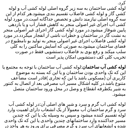
کرد.
لوله کشی ساختمان به سه زیر گروه اصلی لوله کشی آب و لوله
کشی گاز و لوله کشی فاضلاب تقسیم بندی میشود.هر کدام از این
سه گروه اصلی نیازمند دانش و تخصص جداگانه است.در مورد لوله
کشی آب اجرای غیر اصولی منجر به کاهش فشار آب و یا بازدهی
پایین شوفاژ میشود.در مورد لوله کشی گاز اجرای غیر اصولی منجر
به نشت گاز در ساختمان و خطرات ناشی از انفجار میگردد.در مورد
لوله کشی فاضلاب اجرای غیر اصولی منجر به تولید بو نامطبوع در
فضای ساختمان میشود.به صورتی که آسایش ساکنین را به کلی
سلب میکند و رفع بوی بد فاضلاب دستشویی فقط در صورت
تخریب کلی کف دستشویی امکان پذیر است
لوله کشی آب ساختمان
:لوله کشی آب ساختمان با توجه به مجتمع یا
این که تک واحدی بودن ساختمان و یا این که بسته به موضوع
کاربری آن (مسکونی باشد یا این که تجاری )قادر است مضاعف
متنوع باشد.در کلیه اشکال مسیر آب مصرفی بعد از اتصال به کنتور
به شیر یکطرفه انقطاع و وصل در محل ورود ساختمان متصل
میشود.
لوله کشی اب گرم و سرد و شیر های اصلی آن:در لوله کشی آب
سرد و گرم ساختمان آب معمولاً از یک انشعاب دارای اهمیت وارد
لوله تقسیم کننده میشود و سپس به وسیله یک یا این که چندین
مسیر جداکننده وارد ساختمانهای چندین واحدی یا این که تک واحدی
شده و انشعابهای آب سرد و گرم مصرفی برای ورود به هر واحد در