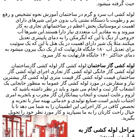
حیث گرفته میشود.
لوله کشی اب سرد و گرم در ساختمان آموزش نحوه تشخیص و رفع
نم و رطوبت با دستگاه نشتی یاب بدون خرابی شیرهای دارای
اهمیت ترموستاتیک بخش اعظم در ساختمانهای تجاری به کار
میروند و به مقادیر آب متعددی نیاز دارا هستند.این شیرها آب
خروجی از دیگ یا این که آبگرمکن را به دمای پایینتری تعدیل
میکنند.مثلا یک شیر دارای اهمیت در یک هتل یا این که یک سوئیت
برای تعدیل آب ۱۸۰ جایگاه فارنهایت که از یک دیگ بیرون میشود به
دمای حداکثر ۱۴۰ جایگاه فارنهایت به کار میرود.
لوله کشی گاز ساختمان
:لوله کشی گاز لوله کشی گازساختمان
لوله کشی گاز خانگی لوله کشی گاز تجاری اجرای لوله کشی گاز
ساختمان قیمت لوله کشی گاز قیمت متری لوله کشی گاز بیشترین
نیاز و سفارش در مورد لوله کشی گاز عموما به منظور جابجایی یک
انشعاب گاز ثبت و انجام می شود و باید در نظر داشته باشید که
لزوم رعایت امنیت و انتخاب پیمانکاران گاز مجرب و باتجربه امری
اجتناب ناپذیر است.صنایع تولیدی و خدماتی بهینه ساز با تجربه و
تخصص کافی در کار اجرایی این اطمینان را به شما می دهد تا با
خیال راحت کارتان را به ما بسپارید و کار مورد نظر خود را تحویل
بگیرید.
مراحل لوله کشی گاز به
قرار زیر است: