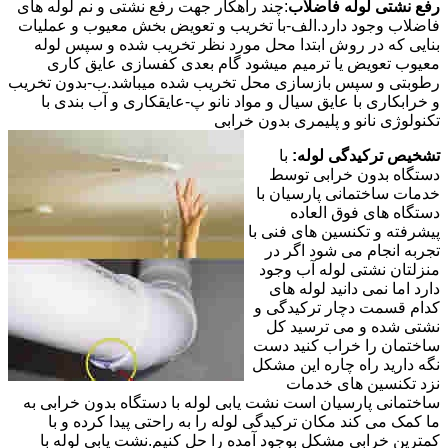
رفع نشتی لوله فاضلاب
:چند راهکار جهت رفع نشتی و نم لوله های
فاضلاب وجود دارد.الف-با تخریب و تعویض بخش معیوب و عملیات
بنایی که در روش ابتدا محل مورد نظر تخریب شده و سپس لوله
معیوب تعویض یا ترمیم میشود گام بعدی کفسازی عایق کاری
رطوبتی و سپس بازسازی محل تخریب شده میباشد.ب-بدون تخریب
و خرابکاری با عایق سیال و مواد نانو پ-عایقکاری و آب بندی با
تکنولوژی نانو و پلیمری بدون خرابی
تشخیص ترکیدگی لوله:
با
دستگاه بدون خرابی توسط
خدمات ساختمانی پارسیان با
دستگاه های فوق العاده
پیشرفته و تکنسین های فنی با
تجربه انجام می شود اگر در
منزلتان نشتی لوله آب وجود
دارد اما نمی دانید لوله های
کدام قسمت دچار ترکیدگی و
نشتی شده و می ترسید کل
ساختمان را خراب کنید دست
نگه دارید راه چاره این مشکل
نزد تکنسین های خدمات
ساختمانی پارسیان است نشت یابی لوله با دستگاه بدون خرابی به
ما کمک می کند مکان ترکیدگی لوله را به راحتی پیدا کرده و با
کمترین خرابی مشکل بوجود آمده را حل کنیم.نشت یابی لوله با