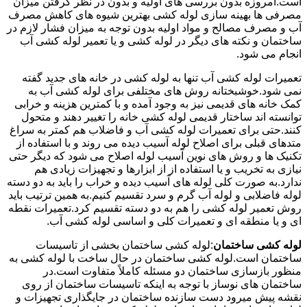
است.امروزه بدون بررسی های اولیه و بدون در نظر گرفتن میزان
مصرفی ها بهینه سازی لوله کشی بهترین شیوه های کاهش مصرف
آب و مصرف مصالح و مواد اولیه بدون توجه به میزان فشار لازم در
ساختمان و نکته های دیگر در لوله کشی و یا تعمیر لوله کشی آب
انجام می شود.
تعمیرات لوله کشی آب تنها به لوله کشی در خانه های جدید گفته
نمی شود.خوشبختانه روش های مختلفی برای لوله کشی آب به
کمک خانه های قدیمی نیز به وجود آمده و با کمترین هزینه و خرابی
توانسته اند ساختار قدیمی لوله کشی خانه را تغییر دهند و متحول
کنند.حتی برای تعمیرات لوله کشی آب و فاضلاب هم کمتر به سراغ
متدهای قبلی برای اصلاح لوله آسیب دیده می روند و با استفاده از
تکنیک ها و روش های نوین آسیب لوله اصلاح می شود که دیگر حتی
نیازی به تخریب و یا استفاده از از ابزارها و تجهیزات زیادی هم
ندارد.به صورت کلی لوله های آسیب دیده و خراب را باید به دو دسته
لوله فاضلابی و لوله آب گرم و سرد تقسیم کنیم.به همین ترتیب باید
روش تعمیر لوله کشی را هم به دو دسته تقسیم کرد.تعمیرات نقطه
ای و یا منطقه ای و تعمیرات کلی و اساسی لوله کشی آب.
لوله کشی ساختمان
:لوله کشی ساختمان بخشی از تاسیسات
ساختمان است.لوله کشی ساختمان در حال ساخت با لوله کشی به
منظور بازسازی ساختمان دو مسئله کاملاً متفاوت است.در
ساختمان های نوساز با توجه به اینکه تاسیسات ساختمان از روی
نقشه پیش میرود دست سازنده ساختمان در جایگذاری تجهیزات و