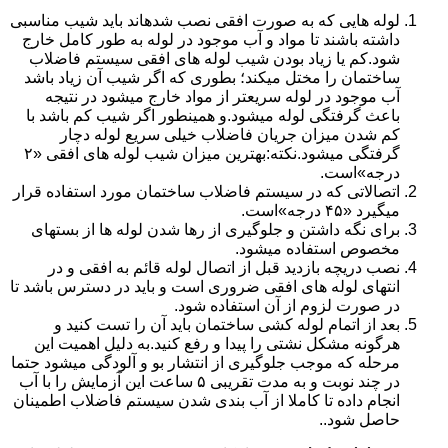
لوله هایی که به صورت افقی نصب شدهاند باید شیب مناسبی
داشته باشند تا مواد و آب موجود در لوله به طور کامل خارج
شود.کم یا زیاد بودن شیب لوله های افقی سیستم فاضلاب
ساختمان را مختل میکند؛ بطوری که اگر شیب آن زیاد باشد
آب موجود در لوله سریعتر از مواد خارج میشود در نتیجه
باعث گرفتگی لوله میشود.و همینطور اگر شیب کم باشد با
کم شدن میزان جریان فاضلاب خیلی سریع لوله دچار
گرفتگی میشود.نکته:بهترین میزان شیب لوله های افقی «۲
درجه»است.
اتصالاتی که در سیستم فاضلاب ساختمان مورد استفاده قرار
میگیرد «۴۵ درجه»است.
برای نگه داشتن و جلوگیری از رها شدن لوله ها از بستهای
مخصوص استفاده میشود.
نصب دریچه بازدید قبل از اتصال لوله قائم به افقی و در
انتهای لوله های افقی ضروری است و باید در دسترس باشد تا
در صورت لزوم از آن استفاده شود.
بعد از اتمام لوله کشی ساختمان باید آن را تست کنید و
هرگونه مشکل نشتی را پیدا و رفع کنید.به دلیل اهمیت این
مرحله که موجب جلوگیری از انتشار بو و آلودگی میشود حتما
در چند نوبت و به مدت تقریبی ۵ ساعت این آزمایش را با آب
انجام داده تا کاملا از آب بندی شدن سیستم فاضلاب اطمینان
حاصل شود..