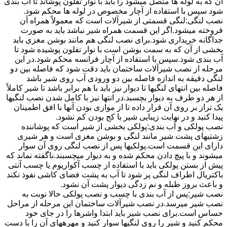
آن که به لوله ها متصل میشود را باید با نوار تفلون پوشاند تا آب بندی
شود سپس با استفاده از آچار مخصوص در لوله ها محکم شود.
نصب لنگی:لنگی قسمتی از شیرآلات است که معمولاً همراه آن
فروخته میشود.اگر این قسمت همراه شیر نباشد باید به صورت
جداگانه خریداری شود.برای نصب لنگی هم مانند بوشن مغزی باید
بخشی از آن که به سمت بوشن است با نوار تفلون پوشیده شود تا
آب بندی شود.سپس با استفاده از آچار فرانسه محکم شود.در این
مرحله از نصب شیرآلات ساختمان باید دقت شود که فاصله بین دو
لنگی دقیقه به اندازه فاصله بین دو ورودی آب روی شیر باشد
فاصله بین انتهای لنگیها تا دیوار نیز باید با هم برابر باشد تا شیر کاملاً
از هر دو طرف به دیوار بچسبد.در انتها نیز با کامل شدن نصب لنگیها
یک تراز بر روی آن قرار داده تا از موازی بودن آنها با افق اطمینان
پیدا کنید و در نهایت زیبایی شیر با کج بودن کم نشود.
نصب پولکی و آب بندی:پولکی بخشی از شیر است که پوشاننده
زشتیهای پشت شیر مانند لنگی و بوشن مغزی است و هر شیری
دارای این قسمت است.پولکیها پس از نصب لنگی روی آن سوار
میشوند و با پیچ دادن محکم شده و به دیوار میچسبند.ناگفته نماند که
پیش از بستن پولکی باید با استفاده از چسب آکواریوم یا چسب آنتی
باکتریال اطراف لنگی پر شود تا آب به پشت فضای کاشی نفوذ نکند
و باعث بروز طبله و نم زدگی دیوار پشت آن نشود.
نصب شیر:پس از آب بندی با چسب و نصب پولکی حالا نوبت به
نصب شیر میرسد.در نصب شیرآلات ساختمان این مرحله از مراحل
حساس است.برای نصب شیر باید ابتدا واشرها را در جای خود
محکم کنید و شیر را روی لنگیها سوار کنید و مهرههای آن را با دست