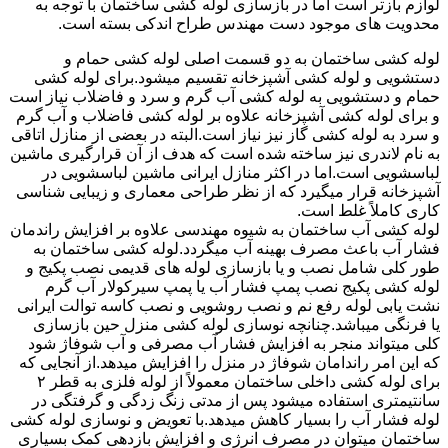
لوازم بازتر است اما در بازسازی لوله کشی ساختمان با توجه به
محدویت های موجود دست مهندس طراح اندکی بسته است.
لوله کشی ساختمان به دو قسمت اصلی لوله کشی حمام و
دستشویی و لوله کشی آشپزخانه تقسیم میشود.برای لوله کشی
حمام و دستشویی به لوله کشی آب گرم و سرد و فاضلاب نیاز است
و برای لوله کشی آشپزخانه علاوه بر لوله کشی فاضلاب و آب گرم
و سرد به لوله کشی گاز نیز نیاز است.البته در بعضی از منازل اتاقی
به نام لاندری نیز ساخته شده است که هدف از آن قرارگیری ماشین
لباسشویی است.اما در اکثر منازل ایرانی ماشین لباسشویی در
آشپزخانه قرار میگیرد که از نظر طراحی معماری و زیبایی شناسی
کاری کاملاً غلط است.
لوله کشی آب ساختمان به شیوه مهندسی علاوه بر افزایش راندمان
فشار آب باعث مصرف بهینه آب میگردد.لوله کشی ساختمان به
طور کلی شامل نصب و یا بازسازی لوله های قدیمی نصب پکیج و
لوله کشی پکیج نصب پمپ فشار آب یا پمپ سیرکولار آب گرم
نشت یابی لوله رفع نم و نصب روشویی و نصب کاسه توالت ایرانی
یا فرنگی میباشد.چنانچه نوسازی لوله کشی منزل حین بازسازی
کلی میتواند منجر به افزایش فشار آب مصرفی و آب شوفاژ شود
که این امر راندامان شوفاژ در منزل را افزایش میدهد.از آنجایی که
برای لوله کشی داخلی ساختمان معمولاً از لوله فلزی به قطر ۲
سانتیمتری استفاده میشود پس از مدتی زنگ زدگی و گرفتگی در
لوله فشار آب را بسیار کاهش میدهد.با تعویض و نوسازی لوله کشی
ساختمان میتوان در مصرف انرژی و افزایش بازدهی کمک بسیاری