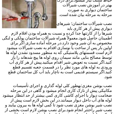
حیاط شلنگ نیاز میشود.برای درک
بهتر در آموزش نصب شیرآلات
ساختمان دیواری به صورت
مرحله به مرحله بیان شده است.
نصب شیرآلات ساختمان؛ شیرهای
دیواری پیش از هر کاری باید
شیرها را از کارتنها جدا کرده و نسبت به همراه بودن اقلام لازم
اطمینان حاصل شود.معمولاً همراه شیرآلات ساختمان پولکی و لنگی
مخصوص به آن شیر وجود دارد.در مرحله آماده سازی اگر برای
اولین بار پس از ساخت یا نوسازی اقدام به نصب شیرآلات میشود
لازم است قسمتهای پلاستیکی که به منظور مسدود نشدن لوله ها
توسط مصالح بنایی مانند سیمان روی لوله ها پیچ شدهاند را باز
کنید.اگر نسبت به تعویض شیر اقدام میکنید.پیش از هر کاری آب
ورودی به لوله های مورد نظر را در قسمت جعبه تقسیم قطع
کنید.اگر سیستم قدیمی است به ناچار باید آب کل ساختمان قطع
شود.
نصب بوشن مغزی:بهطور کلی لوله گذاری و اجرای تأسیسات
مکانیکی پیش از نازک کاری انجام میشود و گاهی در این مرحله
ضخامت دیوار با اجرای کاشی کاری کمی بیشتر از حد انتظار میشود
لوله های آب داخل دیوار میمانند.در این بخش لازم است پیش از
نصب شیر بوشن مغزی نصب شود تا کمی لوله ها به بیرون بیایند و
نصب شیر راحتتر انجام شود.برای نصب بوشن لازم است بخشی از