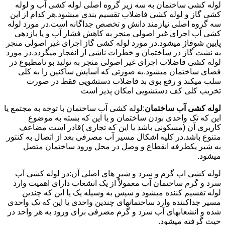
لوله کشی ساختمان به سه زیر گروه اصلی لوله کشی آب و لوله
کشی گاز و لوله کشی فاضلاب تقسیم بندی میشود.هر کدام از این
سه گروه اصلی نیازمند دانش و تخصص جداگانه است.در مورد لوله
کشی آب اجرای غیر اصولی منجر به کاهش فشار آب و یا بازدهی
پایین شوفاژ میشود.در مورد لوله کشی گاز اجرای غیر اصولی منجر
به نشت گاز در ساختمان و خطرات ناشی از انفجار میگردد.در مورد
لوله کشی فاضلاب اجرای غیر اصولی منجر به تولید بو نامطبوع در
فضای ساختمان میشود.به صورتی که آسایش ساکنین را به کلی
سلب میکند و رفع بوی بد فاضلاب دستشویی فقط در صورت
تخریب کلی کف دستشویی امکان پذیر است
لوله کشی آب ساختمان
:لوله کشی آب ساختمان با توجه به مجتمع یا
این که تک واحدی بودن ساختمان و یا این که بسته به موضوع
کاربری آن (مسکونی باشد یا این که تجاری )قادر است مضاعف
متنوع باشد.در کلیه اشکال مسیر آب مصرفی بعد از اتصال به کنتور
به شیر یکطرفه انقطاع و وصل در محل ورود ساختمان متصل
میشود.
لوله کشی اب گرم و سرد و شیر های اصلی آن:در لوله کشی آب
سرد و گرم ساختمان آب معمولاً از یک انشعاب دارای اهمیت وارد
لوله تقسیم کننده میشود و سپس به وسیله یک یا این که چندین
مسیر جداکننده وارد ساختمانهای چندین واحدی یا این که تک واحدی
شده و انشعابهای آب سرد و گرم مصرفی برای ورود به هر واحد در
حیث گرفته میشود.