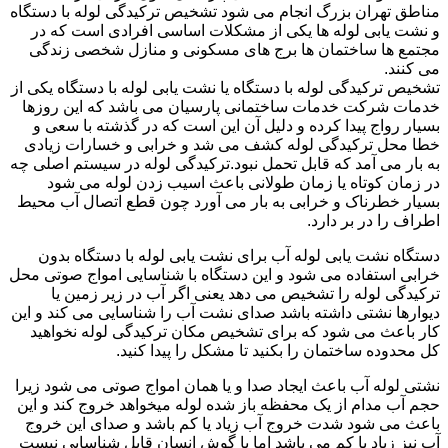
مناطق تهران بزرگ انجام می شود تشخیص ترکیدگی لوله با دستگاه
و نشت یابی لوله ها یکی از مشکلات اساسی افرادی است که در
مجتمع ها ساختمان ها برج های مسکونی و منازل شخصی زندگی
می کنند.
تشخیص ترکیدگی لوله با دستگاه یا نشت یابی لوله با دستگاه یکی از
خدمات شرکت خدمات ساختمانی پارسیان می باشد که این روزها
بسیار رواج پیدا کرده و دلیل آن این است که در گذشته با سعی و
خطا محل ترکیدگی لوله کشف می شد و خرابی و خسارات زیادی
به بار می آمد که قابل تحمل نبود.ترکیدگی لوله در سیستم اصلی چه
در زمان کوتاه یا زمان طولانی باعث اسیب زدن لوله می شود
بسیار خطرناک و خرابی به بار می آورد چون قطع اتصال آب محیط
اطراف را در بر دارد.
دستگاه نشت یابی لوله آب برای نشت یابی لوله با دستگاه بدون
خرابی استفاده می شود و این دستگاه با شناسایی امواج صوتی محل
ترکیدگی لوله را تشخیص می دهد یعنی اگر آب در زیر زمین یا
دیوارها نشتی داشته باشد صدای نشت آب را شناسایی می کند و این
کار باعث می شود که برای تشخیص مکان ترکیدگی لوله نخواهید
کل محدوده ساختمان را بکنید تا مشکل را پیدا کنید.
نشتی لوله آب باعث ایجاد صدا و یا همان امواج صوتی می شود زیرا
حجم آب مدام از یک محفظه باز شده لوله میخواهد خروج کند و این
باعث می شود شدت خروج آب زیاد یا کم باشد و صدای این خروج
آب نیز زیاد یا کم می باشد اما با گوش انسان قابل شناسایی نیست