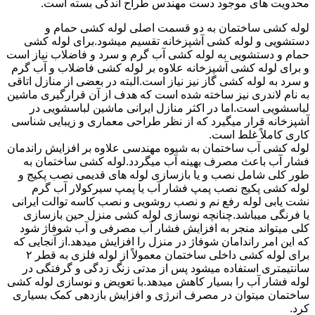
محدویت های موجود دست مهندس طراح اندکی بسته است.
لوله کشی ساختمان به دو قسمت اصلی لوله کشی حمام و
دستشویی و لوله کشی آشپزخانه تقسیم میشود.برای لوله کشی
حمام و دستشویی به لوله کشی آب گرم و سرد و فاضلاب نیاز است
و برای لوله کشی آشپزخانه علاوه بر لوله کشی فاضلاب و آب گرم
و سرد به لوله کشی گاز نیز نیاز است.البته در بعضی از منازل اتاقی
به نام لاندری نیز ساخته شده است که هدف از آن قرارگیری ماشین
لباسشویی است.اما در اکثر منازل ایرانی ماشین لباسشویی در
آشپزخانه قرار میگیرد که از نظر طراحی معماری و زیبایی شناسی
کاری کاملاً غلط است.
لوله کشی آب ساختمان به شیوه مهندسی علاوه بر افزایش راندمان
فشار آب باعث مصرف بهینه آب میگردد.لوله کشی ساختمان به
طور کلی شامل نصب و یا بازسازی لوله های قدیمی نصب پکیج و
لوله کشی پکیج نصب پمپ فشار آب یا پمپ سیرکولار آب گرم
نشت یابی لوله رفع نم و نصب روشویی و نصب کاسه توالت ایرانی
یا فرنگی میباشد.چنانچه نوسازی لوله کشی منزل حین بازسازی
کلی میتواند منجر به افزایش فشار آب مصرفی و آب شوفاژ شود
که این امر راندامان شوفاژ در منزل را افزایش میدهد.از آنجایی که
برای لوله کشی داخلی ساختمان معمولاً از لوله فلزی به قطر ۲
سانتیمتری استفاده میشود پس از مدتی زنگ زدگی و گرفتگی در
لوله فشار آب را بسیار کاهش میدهد.با تعویض و نوسازی لوله کشی
ساختمان میتوان در مصرف انرژی و افزایش بازدهی کمک بسیاری
کرد.