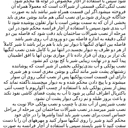
شود سپس با استفاده از آچار مخصوص در لوله ها محکم شود.
نصب لنگی:لنگی قسمتی از شیرآلات است که معمولاً همراه آن
فروخته میشود.اگر این قسمت همراه شیر نباشد باید به صورت
جداگانه خریداری شود.برای نصب لنگی هم مانند بوشن مغزی باید
بخشی از آن که به سمت بوشن است با نوار تفلون پوشیده شود تا
آب بندی شود.سپس با استفاده از آچار فرانسه محکم شود.در این
مرحله از نصب شیرآلات ساختمان باید دقت شود که فاصله بین دو
لنگی دقیقه به اندازه فاصله بین دو ورودی آب روی شیر باشد
فاصله بین انتهای لنگیها تا دیوار نیز باید با هم برابر باشد تا شیر کاملاً
از هر دو طرف به دیوار بچسبد.در انتها نیز با کامل شدن نصب لنگیها
یک تراز بر روی آن قرار داده تا از موازی بودن آنها با افق اطمینان
پیدا کنید و در نهایت زیبایی شیر با کج بودن کم نشود.
نصب پولکی و آب بندی:پولکی بخشی از شیر است که پوشاننده
زشتیهای پشت شیر مانند لنگی و بوشن مغزی است و هر شیری
دارای این قسمت است.پولکیها پس از نصب لنگی روی آن سوار
میشوند و با پیچ دادن محکم شده و به دیوار میچسبند.ناگفته نماند که
پیش از بستن پولکی باید با استفاده از چسب آکواریوم یا چسب آنتی
باکتریال اطراف لنگی پر شود تا آب به پشت فضای کاشی نفوذ نکند
و باعث بروز طبله و نم زدگی دیوار پشت آن نشود.
نصب شیر:پس از آب بندی با چسب و نصب پولکی حالا نوبت به
نصب شیر میرسد.در نصب شیرآلات ساختمان این مرحله از مراحل
حساس است.برای نصب شیر باید ابتدا واشرها را در جای خود
محکم کنید و شیر را روی لنگیها سوار کنید و مهرههای آن را با دست
سفت کنید تا شیر بایستد.سپس با استفاده از آچار فرانسه به صورت