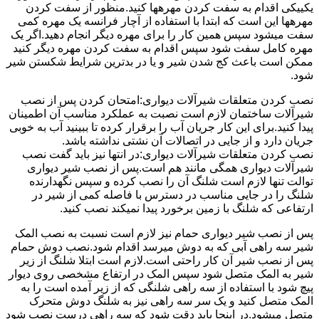
یکییکی اقدام به سفت کردن مهرهها کنید.منظور از سفت کردن
مهرهها این است که ابتدا با استفاده از آچار فرانسه یک مهره کمی
سفت میشود سپس همین کار را برای مهره دیگر انجام دهید.اگر یک
مهره کامل سفت شود سپس اقدام به سفت کردن مهره دیگر کنید
ممکن است باعث کج شدن شیر و یا در بدترین شرایط شکستن شیر
شود.
نصب کردن متعلقات شیرآلات دیواری:امتحان کردن پس از نصب
شیرآلات ساختمان لازم است نصبت به عملکرد مناسب آن اطمینان
پیدا کنید.برای این کار جریان آب را برقرار کرده تا ببینید آب به خوبی
جریان دارد و از جایی در اتصالات آن نشتی نداشته باشد.
نصب کردن متعلقات شیرآلات دیواری:در انتها نیز باید گفت نصب
شیرآلات دیواری همگی مانند هم است.پس از نصب شیر دیواری
توالت تنها لازم است شلنگ آن را نصب کرده و سپس نگهدارنده
شلنگ را در جایی مناسب در دسترس با فاصله کمی از شیر در
ارتفاعی که شلنگ با زمین برخورد پیدا نمیکند نصب کنید.
پس از نصب شیر دیواری حمام نیز لازم است نسبت به نصب المک
شیر سه راهی آبی که به دوش میرسد اقدام شود.نصب دوش حمام
پس از نصب شیر آن کار راحتی است.لازم است ابتلا شلنگ از زیر
شیر به المک متصل شود سپس المک در ارتفاع مشخصی روی دیوار
پیچ شود با استفاده از سه راهی شلنگی که از زیر آمده است را به
المک متصل کنید و یک سر سه راهی نیز به شلنگ دوش متحرک
متصل میشود.در اینجا باید دقت شود که سه راهی درست نصب شود