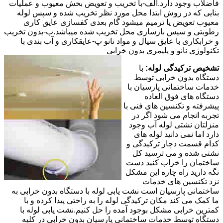
فاضلاب وجود دارد.الف-با تخریب و تعویض بخش معیوب و عملیات
بنایی که در روش ابتدا محل مورد نظر تخریب شده و سپس لوله
معیوب تعویض یا ترمیم میشود گام بعدی کفسازی عایق کاری
رطوبتی و سپس بازسازی محل تخریب شده میباشد.ب-بدون تخریب
و خرابکاری با عایق سیال و مواد نانو پ-عایقکاری و آب بندی با
تکنولوژی نانو و پلیمری بدون خرابی
تشخیص ترکیدگی لوله:
با
دستگاه بدون خرابی توسط
خدمات ساختمانی پارسیان با
دستگاه های فوق العاده
پیشرفته و تکنسین های فنی با
تجربه انجام می شود اگر در
منزلتان نشتی لوله آب وجود
دارد اما نمی دانید لوله های
کدام قسمت دچار ترکیدگی و
نشتی شده و می ترسید کل
ساختمان را خراب کنید دست
نگه دارید راه چاره این مشکل
نزد تکنسین های خدمات
ساختمانی پارسیان است نشت یابی لوله با دستگاه بدون خرابی به
ما کمک می کند مکان ترکیدگی لوله را به راحتی پیدا کرده و با
کمترین خرابی مشکل بوجود آمده را حل کنیم.نشت یابی لوله با
دستگاه توسط خدمات ساختمانی پارسیان بدون خرابی در کلیه