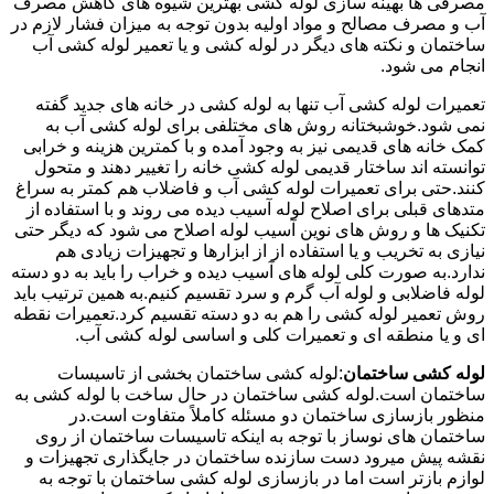
مصرفی ها بهینه سازی لوله کشی بهترین شیوه های کاهش مصرف
آب و مصرف مصالح و مواد اولیه بدون توجه به میزان فشار لازم در
ساختمان و نکته های دیگر در لوله کشی و یا تعمیر لوله کشی آب
انجام می شود.
تعمیرات لوله کشی آب تنها به لوله کشی در خانه های جدید گفته
نمی شود.خوشبختانه روش های مختلفی برای لوله کشی آب به
کمک خانه های قدیمی نیز به وجود آمده و با کمترین هزینه و خرابی
توانسته اند ساختار قدیمی لوله کشی خانه را تغییر دهند و متحول
کنند.حتی برای تعمیرات لوله کشی آب و فاضلاب هم کمتر به سراغ
متدهای قبلی برای اصلاح لوله آسیب دیده می روند و با استفاده از
تکنیک ها و روش های نوین آسیب لوله اصلاح می شود که دیگر حتی
نیازی به تخریب و یا استفاده از از ابزارها و تجهیزات زیادی هم
ندارد.به صورت کلی لوله های آسیب دیده و خراب را باید به دو دسته
لوله فاضلابی و لوله آب گرم و سرد تقسیم کنیم.به همین ترتیب باید
روش تعمیر لوله کشی را هم به دو دسته تقسیم کرد.تعمیرات نقطه
ای و یا منطقه ای و تعمیرات کلی و اساسی لوله کشی آب.
لوله کشی ساختمان
:لوله کشی ساختمان بخشی از تاسیسات
ساختمان است.لوله کشی ساختمان در حال ساخت با لوله کشی به
منظور بازسازی ساختمان دو مسئله کاملاً متفاوت است.در
ساختمان های نوساز با توجه به اینکه تاسیسات ساختمان از روی
نقشه پیش میرود دست سازنده ساختمان در جایگذاری تجهیزات و
لوازم بازتر است اما در بازسازی لوله کشی ساختمان با توجه به