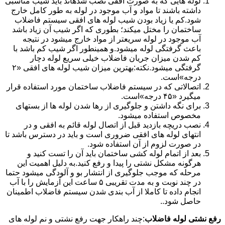
لوله هایی که به صورت افقی نصب شدهاند باید شیب مناسبی
داشته باشند تا مواد و آب موجود در لوله به طور کامل خارج
شود.کم یا زیاد بودن شیب لوله های افقی سیستم فاضلاب
ساختمان را مختل میکند؛ بطوری که اگر شیب آن زیاد باشد
آب موجود در لوله سریعتر از مواد خارج میشود در نتیجه
باعث گرفتگی لوله میشود.و همینطور اگر شیب کم باشد با
کم شدن میزان جریان فاضلاب خیلی سریع لوله دچار
گرفتگی میشود.نکته:بهترین میزان شیب لوله های افقی «۲
درجه»است.
اتصالاتی که در سیستم فاضلاب ساختمان مورد استفاده قرار
میگیرد «۴۵ درجه»است.
برای نگه داشتن و جلوگیری از رها شدن لوله ها از بستهای
مخصوص استفاده میشود.
نصب دریچه بازدید قبل از اتصال لوله قائم به افقی و در
انتهای لوله های افقی ضروری است و باید در دسترس باشد تا
در صورت لزوم از آن استفاده شود.
بعد از اتمام لوله کشی ساختمان باید آن را تست کنید و
هرگونه مشکل نشتی را پیدا و رفع کنید.به دلیل اهمیت این
مرحله که موجب جلوگیری از انتشار بو و آلودگی میشود حتما
در چند نوبت و به مدت تقریبی ۵ ساعت این آزمایش را با آب
انجام داده تا کاملا از آب بندی شدن سیستم فاضلاب اطمینان
حاصل شود..
رفع نشتی لوله فاضلاب
:چند راهکار جهت رفع نشتی و نم لوله های