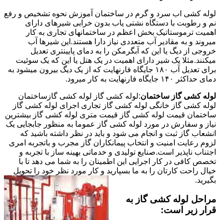
لوله کشی اب سرد و گرم در ساختمان آموزش نحوه تشخیص و رفع
نم و رطوبت با دستگاه نشتی یاب بدون خرابی شیرهای دارای
اهمیت ترموستاتیک بخش اعظم در ساختمانهای تجاری به کار
میروند و به مقادیر آب متعددی نیاز دارا هستند.این شیرها آب
خروجی از دیگ یا این که آبگرمکن را به دمای پایینتری تعدیل
میکنند.مثلا یک شیر دارای اهمیت در یک هتل یا این که یک سوئیت
برای تعدیل آب ۱۸۰ جایگاه فارنهایت که از یک دیگ بیرون میشود به
دمای حداکثر ۱۴۰ جایگاه فارنهایت به کار میرود.
لوله کشی گاز ساختمان
:لوله کشی گاز لوله کشی گازساختمان
لوله کشی گاز خانگی لوله کشی گاز تجاری اجرای لوله کشی گاز
ساختمان قیمت لوله کشی گاز قیمت متری لوله کشی گاز بیشترین
نیاز و سفارش در مورد لوله کشی گاز عموما به منظور جابجایی یک
انشعاب گاز ثبت و انجام می شود و باید در نظر داشته باشید که
لزوم رعایت امنیت و انتخاب پیمانکاران گاز مجرب و باتجربه امری
اجتناب ناپذیر است.صنایع تولیدی و خدماتی بهینه ساز با تجربه و
تخصص کافی در کار اجرایی این اطمینان را به شما می دهد تا با
خیال راحت کارتان را به ما بسپارید و کار مورد نظر خود را تحویل
بگیرید.
مراحل لوله کشی گاز به
قرار زیر است: