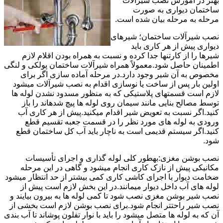
بهتر در آموزش نصب شیرآلات
ساختمان دیواری به صورت
مرحله به مرحله بیان شده است.
نصب شیرآلات ساختمان؛ شیرهای
دیواری پیش از هر کاری باید
شیرها را از کارتنها جدا کرده و نسبت به همراه بودن اقلام لازم
اطمینان حاصل شود.معمولاً همراه شیرآلات ساختمان پولکی و لنگی
مخصوص به آن شیر وجود دارد.در مرحله آماده سازی اگر برای
اولین بار پس از ساخت یا نوسازی اقدام به نصب شیرآلات میشود
لازم است قسمتهای پلاستیکی که به منظور مسدود نشدن لوله ها
توسط مصالح بنایی مانند سیمان روی لوله ها پیچ شدهاند را باز
کنید.اگر نسبت به تعویض شیر اقدام میکنید.پیش از هر کاری آب
ورودی به لوله های مورد نظر را در قسمت جعبه تقسیم قطع
کنید.اگر سیستم قدیمی است به ناچار باید آب کل ساختمان قطع
شود.
نصب بوشن مغزی:بهطور کلی لوله گذاری و اجرای تأسیسات
مکانیکی پیش از نازک کاری انجام میشود و گاهی در این مرحله
ضخامت دیوار با اجرای کاشی کاری کمی بیشتر از حد انتظار میشود
لوله های آب داخل دیوار میمانند.در این بخش لازم است پیش از
نصب شیر بوشن مغزی نصب شود تا کمی لوله ها به بیرون بیایند و
نصب شیر راحتتر انجام شود.برای نصب بوشن لازم است بخشی از
آن که به لوله ها متصل میشود را باید با نوار تفلون پوشاند تا آب بندی