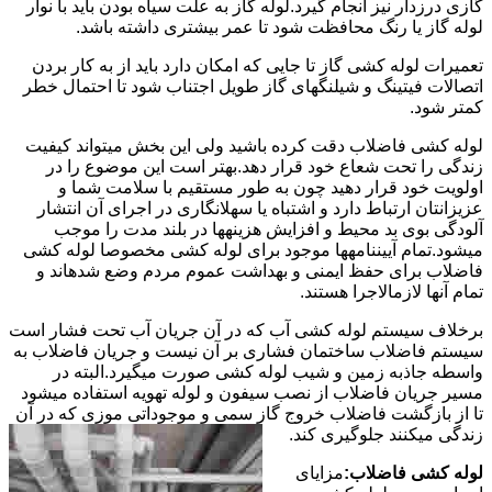
گازی درزدار نیز انجام گیرد.لوله گاز به علت سیاه بودن باید با نوار
لوله گاز یا رنگ محافظت شود تا عمر بیشتری داشته باشد.
تعمیرات لوله کشی گاز تا جایی که امکان دارد باید از به کار بردن
اتصالات فیتینگ و شیلنگهای گاز طویل اجتناب شود تا احتمال خطر
کمتر شود.
لوله کشی فاضلاب دقت کرده باشید ولی این بخش میتواند کیفیت
زندگی را تحت شعاع خود قرار دهد.بهتر است این موضوع را در
اولویت خود قرار دهید چون به طور مستقیم با سلامت شما و
عزیزانتان ارتباط دارد و اشتباه یا سهلانگاری در اجرای آن انتشار
آلودگی بوی بد محیط و افزایش هزینهها در بلند مدت را موجب
میشود.تمام آییننامهها موجود برای لوله کشی مخصوصا لوله کشی
فاضلاب برای حفظ ایمنی و بهداشت عموم مردم وضع شدهاند و
تمام آنها لازمالاجرا هستند.
برخلاف سیستم لوله کشی آب که در آن جریان آب تحت فشار است
سیستم فاضلاب ساختمان فشاری بر آن نیست و جریان فاضلاب به
واسطه جاذبه زمین و شیب لوله کشی صورت میگیرد.البته در
مسیر جریان فاضلاب از نصب سیفون و لوله تهویه استفاده میشود
تا از بازگشت فاضلاب خروج گاز سمی و موجوداتی موزی که در آن
زندگی میکنند جلوگیری کند.
لوله کشی فاضلاب:
مزایای