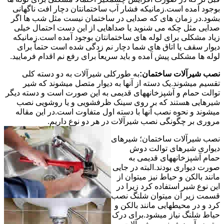
بوجود آمده است.زمانیکه فشار آب ساختمانتان دچار افت ناگهانی
بشود.در زمان های که صدایی در ساختمان نیست مثل شب ها اگر
صدایی مثل چکه می شنوید یا صداهایی از این دست احتمال خیلی
زیاد مشکلی برای لوله های ساختمانتان بوجود آمده است.زمانیکه
دیوار سقف یا اتاق های شما دچار نم زدگی شده است حتماً برای
لوله ها مشکلی پیش آمده و باید سریعاً برای رفع نم اقدام فرمایید.
نصب شیرآلات ساختمان:
به طورکلی شیرآلات به دو دسته کلی
تقسیم میشوند.یک دسته از آنها به دیوار متصل میشوند که شیر
توالت حمام و آشپزخانههای قدیمی به این صورت است و دسته دیگر
شیرهایی هستند که بر روی سینک ظرفشویی و یا روشویی نصب
میشوند و نحوه نصب آنها با دسته اول متفاوت است.در این مقاله
مروری بر چگونگی نصب شیرآلات در هر دو نوع داریم.
نصب شیرآلات ساختمان؛ شیرهای
دیواری شیرهای توالت دوش
حمام آشپزخانههای قدیمی به
صورت دیواری بودند.البته در جایی
مانند بالکن و حیاط نیز میتوان از
این نوع شیر استفاده کرد زیرا در
قسمت زیر آن میتوان شلنگ نصب
کرد و در محیطهایی مانند بالکن و
حیاط شلنگ نیاز میشود.برای درک