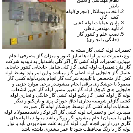
نظام مهندسی و تعیین
ناظر.
انتخاب پیمانکار (مجری)لوله
کشی گاز.
پایان عملیات لوله کشی.
تأیید مهندس ناظر.
نصب علم و کنتور گاز
(خانگی یا تجاری).
تعمیرات لوله کشی گاز بسته به
نوع تعمیرات سایز لوله ها سایز کنتور و میزان گاز مصرفی انجام
میپذیرد.تعمیرات لوله کشی گاز اگر کلی باشدنیاز به تاییدیه شرکت
گاز دارد.تعمیرات لوله کشی گاز کلی شامل جابجایی کنتور جابجایی
علمک گاز جابجایی لوله اصلی گاز میباشد و این امر باید توسط لوله
کش گاز متخصص با تاییدیه شرکت گاز انجام پذیرد.لوله کشی گاز
معمولا با جوشکاری برقی انجام میشود.در برخی موارد جزیی و
جابجایی های کوچک لوله گاز تغییر مسیر لوله گاز تغییر انشعاب
لوله گاز لوله کشی گاز پکیج لوله کشی گاز خانگی و تجاری لوله
کشی گازفر شومینه بخاری اجاق خوراک پزی و باربکیو و دیگر
انشعابات لوله کشی گاز توسط جوشکار لوله گاز صورت
میپذیرد.اجرا و تعمیرات لوله کشی گاز اگر توکار باشدمعمولا با لوله
های مانیسمان انجام میشودو اگر روکار باشد میتواند با لوله های
گازی درزدار نیز انجام گیرد.لوله گاز به علت سیاه بودن باید با نوار
لوله گاز یا رنگ محافظت شود تا عمر بیشتری داشته باشد.