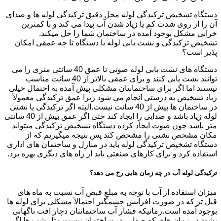
دستگاه تشخیص ترکیدگی لوله محل دقیق ترکیدگی لوله ها و صدای
آن را از روی شدت کم یا زیاد شدن آب پیدا می کند و با کمترین
خرابی مشکل بوجود آمده در ساختمان شما را حل میکند.
تشخیص ترکیدگی و نشت یابی لوله با دستگاه تا چه عمقی امکان
پذیر است؟
دستگاه های نشت یابی لوله صوتی تا عمق 40 سانتی متری را می
توانند نشت یابی کنند و برای عمقی بالاتر از 40 سانت مناسب
نیستند اما اگر برای ساختمانتان مشکلی پیش آمده به احتمال خیلی
زیاد تشخیص به درستی انجام می شود زیرا عمق ترکیدگی معمولاً
در ساختمان ها بیش از 40 سانت نیست.البته اگر ترکیدگی یا نشتی
لوله زیاد باشد و صدایی را ایجاد کند حتی اگر عمق بیش از 40 سانتی
متر باشد چون صوت ایجاد کرده دستگاه تشخیص ترکیدگی میتواند
مکان مشخص نشتی را مشخص کند پس نتیجه میگیریم که از
دستگاه تشخیص ترکیدگی لوله باید در منازل و ساختمان های اداری
استفاده کرد و برای کارهای صنعتی باید از راه های دیگری بهره برد.
ترکیدگی لوله آب در چه زمان هایی رخ می دهد؟
میزان استفاده از آب با توجه به مبلغ قبض آب نسبت به ماه های
قبل تر که در صورت افزایش چشمگیر احتمالاً مشکلی برای لوله ها
بوجود آمده است.زمانیکه فشار آب ساختمانتان دچار افت ناگهانی
بشود.در زمان های که صدایی در ساختمان نیست مثل شب ها اگر