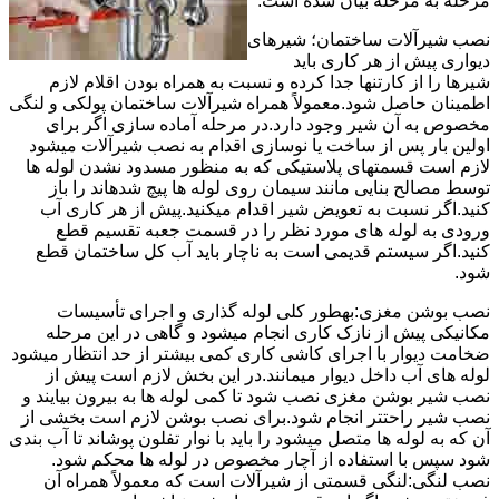
مرحله به مرحله بیان شده است.
نصب شیرآلات ساختمان؛ شیرهای
دیواری پیش از هر کاری باید
شیرها را از کارتنها جدا کرده و نسبت به همراه بودن اقلام لازم
اطمینان حاصل شود.معمولاً همراه شیرآلات ساختمان پولکی و لنگی
مخصوص به آن شیر وجود دارد.در مرحله آماده سازی اگر برای
اولین بار پس از ساخت یا نوسازی اقدام به نصب شیرآلات میشود
لازم است قسمتهای پلاستیکی که به منظور مسدود نشدن لوله ها
توسط مصالح بنایی مانند سیمان روی لوله ها پیچ شدهاند را باز
کنید.اگر نسبت به تعویض شیر اقدام میکنید.پیش از هر کاری آب
ورودی به لوله های مورد نظر را در قسمت جعبه تقسیم قطع
کنید.اگر سیستم قدیمی است به ناچار باید آب کل ساختمان قطع
شود.
نصب بوشن مغزی:بهطور کلی لوله گذاری و اجرای تأسیسات
مکانیکی پیش از نازک کاری انجام میشود و گاهی در این مرحله
ضخامت دیوار با اجرای کاشی کاری کمی بیشتر از حد انتظار میشود
لوله های آب داخل دیوار میمانند.در این بخش لازم است پیش از
نصب شیر بوشن مغزی نصب شود تا کمی لوله ها به بیرون بیایند و
نصب شیر راحتتر انجام شود.برای نصب بوشن لازم است بخشی از
آن که به لوله ها متصل میشود را باید با نوار تفلون پوشاند تا آب بندی
شود سپس با استفاده از آچار مخصوص در لوله ها محکم شود.
نصب لنگی:لنگی قسمتی از شیرآلات است که معمولاً همراه آن