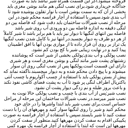
فروخته میشود.اگر این قسمت همراه شیر نباشد باید به صورت
جداگانه خریداری شود.برای نصب لنگی هم مانند بوشن مغزی باید
بخشی از آن که به سمت بوشن است با نوار تفلون پوشیده شود تا
آب بندی شود.سپس با استفاده از آچار فرانسه محکم شود.در این
مرحله از نصب شیرآلات ساختمان باید دقت شود که فاصله بین دو
لنگی دقیقه به اندازه فاصله بین دو ورودی آب روی شیر باشد
فاصله بین انتهای لنگیها تا دیوار نیز باید با هم برابر باشد تا شیر کاملاً
از هر دو طرف به دیوار بچسبد.در انتها نیز با کامل شدن نصب لنگیها
یک تراز بر روی آن قرار داده تا از موازی بودن آنها با افق اطمینان
پیدا کنید و در نهایت زیبایی شیر با کج بودن کم نشود.
نصب پولکی و آب بندی:پولکی بخشی از شیر است که پوشاننده
زشتیهای پشت شیر مانند لنگی و بوشن مغزی است و هر شیری
دارای این قسمت است.پولکیها پس از نصب لنگی روی آن سوار
میشوند و با پیچ دادن محکم شده و به دیوار میچسبند.ناگفته نماند که
پیش از بستن پولکی باید با استفاده از چسب آکواریوم یا چسب آنتی
باکتریال اطراف لنگی پر شود تا آب به پشت فضای کاشی نفوذ نکند
و باعث بروز طبله و نم زدگی دیوار پشت آن نشود.
نصب شیر:پس از آب بندی با چسب و نصب پولکی حالا نوبت به
نصب شیر میرسد.در نصب شیرآلات ساختمان این مرحله از مراحل
حساس است.برای نصب شیر باید ابتدا واشرها را در جای خود
محکم کنید و شیر را روی لنگیها سوار کنید و مهرههای آن را با دست
سفت کنید تا شیر بایستد.سپس با استفاده از آچار فرانسه به صورت
یکییکی اقدام به سفت کردن مهرهها کنید.منظور از سفت کردن
مهرهها این است که ابتدا با استفاده از آچار فرانسه یک مهره کمی