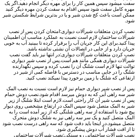
سفت میشود سپس همین کار را برای مهره دیگر انجام دهید.اگر یک
مهره کامل سفت شود سپس اقدام به سفت کردن مهره دیگر کنید
ممکن است باعث کج شدن شیر و یا در بدترین شرایط شکستن شیر
شود.
نصب کردن متعلقات شیرآلات دیواری:امتحان کردن پس از نصب
شیرآلات ساختمان لازم است نصبت به عملکرد مناسب آن اطمینان
پیدا کنید.برای این کار جریان آب را برقرار کرده تا ببینید آب به خوبی
جریان دارد و از جایی در اتصالات آن نشتی نداشته باشد.
نصب کردن متعلقات شیرآلات دیواری:در انتها نیز باید گفت نصب
شیرآلات دیواری همگی مانند هم است.پس از نصب شیر دیواری
توالت تنها لازم است شلنگ آن را نصب کرده و سپس نگهدارنده
شلنگ را در جایی مناسب در دسترس با فاصله کمی از شیر در
ارتفاعی که شلنگ با زمین برخورد پیدا نمیکند نصب کنید.
پس از نصب شیر دیواری حمام نیز لازم است نسبت به نصب المک
شیر سه راهی آبی که به دوش میرسد اقدام شود.نصب دوش حمام
پس از نصب شیر آن کار راحتی است.لازم است ابتلا شلنگ از زیر
شیر به المک متصل شود سپس المک در ارتفاع مشخصی روی دیوار
پیچ شود با استفاده از سه راهی شلنگی که از زیر آمده است را به
المک متصل کنید و یک سر سه راهی نیز به شلنگ دوش متحرک
متصل میشود.در اینجا باید دقت شود که سه راهی درست نصب شود
تا از افت فشار آب دوش پیشگیری شود.
نصب شیرآلات ساختمانی رو سینکی:نصب شیرآلات ساختمانی