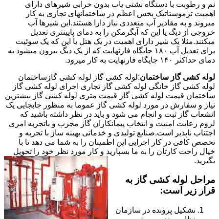
نم و رطوبت با دستگاه نشتی یاب بدون خرابی شیرهای دارای
اهمیت ترموستاتیک بخش اعظم در ساختمانهای تجاری به کار
میروند و به مقادیر آب متعددی نیاز دارا هستند.این شیرها آب
خروجی از دیگ یا این که آبگرمکن را به دمای پایینتری تعدیل
میکنند.مثلا یک شیر دارای اهمیت در یک هتل یا این که یک سوئیت
برای تعدیل آب ۱۸۰ جایگاه فارنهایت که از یک دیگ بیرون میشود به
دمای حداکثر ۱۴۰ جایگاه فارنهایت به کار میرود.
لوله کشی گاز ساختمان
:لوله کشی گاز لوله کشی گازساختمان
لوله کشی گاز خانگی لوله کشی گاز تجاری اجرای لوله کشی گاز
ساختمان قیمت لوله کشی گاز قیمت متری لوله کشی گاز بیشترین
نیاز و سفارش در مورد لوله کشی گاز عموما به منظور جابجایی یک
انشعاب گاز ثبت و انجام می شود و باید در نظر داشته باشید که
لزوم رعایت امنیت و انتخاب پیمانکاران گاز مجرب و باتجربه امری
اجتناب ناپذیر است.صنایع تولیدی و خدماتی بهینه ساز با تجربه و
تخصص کافی در کار اجرایی این اطمینان را به شما می دهد تا با
خیال راحت کارتان را به ما بسپارید و کار مورد نظر خود را تحویل
بگیرید.
مراحل لوله کشی گاز به
قرار زیر است:
تشکیل پرونده در سازمان