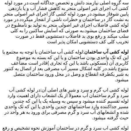
سه گروه اصلی نیازمند دانش و تخصص جداگانه است.در مورد لوله
کشی آب اجرای غیر اصولی منجر به کاهش فشار آب و یا بازدهی
پایین شوفاژ میشود.در مورد لوله کشی گاز اجرای غیر اصولی منجر
به نشت گاز در ساختمان و خطرات ناشی از انفجار میگردد.در مورد
لوله کشی فاضلاب اجرای غیر اصولی منجر به تولید بو نامطبوع در
فضای ساختمان میشود.به صورتی که آسایش ساکنین را به کلی
سلب میکند و رفع بوی بد فاضلاب دستشویی فقط در صورت
تخریب کلی کف دستشویی امکان پذیر است
لوله کشی آب ساختمان
:لوله کشی آب ساختمان با توجه به مجتمع یا
این که تک واحدی بودن ساختمان و یا این که بسته به موضوع
کاربری آن (مسکونی باشد یا این که تجاری )قادر است مضاعف
متنوع باشد.در کلیه اشکال مسیر آب مصرفی بعد از اتصال به کنتور
به شیر یکطرفه انقطاع و وصل در محل ورود ساختمان متصل
میشود.
لوله کشی اب گرم و سرد و شیر های اصلی آن:در لوله کشی آب
سرد و گرم ساختمان آب معمولاً از یک انشعاب دارای اهمیت وارد
لوله تقسیم کننده میشود و سپس به وسیله یک یا این که چندین
مسیر جداکننده وارد ساختمانهای چندین واحدی یا این که تک واحدی
شده و انشعابهای آب سرد و گرم مصرفی برای ورود به هر واحد در
حیث گرفته میشود.
لوله کشی اب سرد و گرم در ساختمان آموزش نحوه تشخیص و رفع