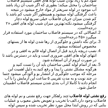
شود.کم یا زیاد بودن شیب لوله های افقی سیستم فاضلاب
ساختمان را مختل میکند؛ بطوری که اگر شیب آن زیاد باشد
آب موجود در لوله سریعتر از مواد خارج میشود در نتیجه
باعث گرفتگی لوله میشود.و همینطور اگر شیب کم باشد با
کم شدن میزان جریان فاضلاب خیلی سریع لوله دچار
گرفتگی میشود.نکته:بهترین میزان شیب لوله های افقی «۲
درجه»است.
اتصالاتی که در سیستم فاضلاب ساختمان مورد استفاده قرار
میگیرد «۴۵ درجه»است.
برای نگه داشتن و جلوگیری از رها شدن لوله ها از بستهای
مخصوص استفاده میشود.
نصب دریچه بازدید قبل از اتصال لوله قائم به افقی و در
انتهای لوله های افقی ضروری است و باید در دسترس باشد تا
در صورت لزوم از آن استفاده شود.
بعد از اتمام لوله کشی ساختمان باید آن را تست کنید و
هرگونه مشکل نشتی را پیدا و رفع کنید.به دلیل اهمیت این
مرحله که موجب جلوگیری از انتشار بو و آلودگی میشود حتما
در چند نوبت و به مدت تقریبی ۵ ساعت این آزمایش را با آب
انجام داده تا کاملا از آب بندی شدن سیستم فاضلاب اطمینان
حاصل شود..
رفع نشتی لوله فاضلاب
:چند راهکار جهت رفع نشتی و نم لوله های
فاضلاب وجود دارد.الف-با تخریب و تعویض بخش معیوب و عملیات
بنایی که در روش ابتدا محل مورد نظر تخریب شده و سپس لوله