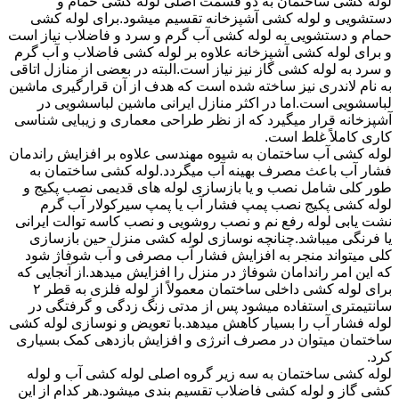
لوله کشی ساختمان به دو قسمت اصلی لوله کشی حمام و
دستشویی و لوله کشی آشپزخانه تقسیم میشود.برای لوله کشی
حمام و دستشویی به لوله کشی آب گرم و سرد و فاضلاب نیاز است
و برای لوله کشی آشپزخانه علاوه بر لوله کشی فاضلاب و آب گرم
و سرد به لوله کشی گاز نیز نیاز است.البته در بعضی از منازل اتاقی
به نام لاندری نیز ساخته شده است که هدف از آن قرارگیری ماشین
لباسشویی است.اما در اکثر منازل ایرانی ماشین لباسشویی در
آشپزخانه قرار میگیرد که از نظر طراحی معماری و زیبایی شناسی
کاری کاملاً غلط است.
لوله کشی آب ساختمان به شیوه مهندسی علاوه بر افزایش راندمان
فشار آب باعث مصرف بهینه آب میگردد.لوله کشی ساختمان به
طور کلی شامل نصب و یا بازسازی لوله های قدیمی نصب پکیج و
لوله کشی پکیج نصب پمپ فشار آب یا پمپ سیرکولار آب گرم
نشت یابی لوله رفع نم و نصب روشویی و نصب کاسه توالت ایرانی
یا فرنگی میباشد.چنانچه نوسازی لوله کشی منزل حین بازسازی
کلی میتواند منجر به افزایش فشار آب مصرفی و آب شوفاژ شود
که این امر راندامان شوفاژ در منزل را افزایش میدهد.از آنجایی که
برای لوله کشی داخلی ساختمان معمولاً از لوله فلزی به قطر ۲
سانتیمتری استفاده میشود پس از مدتی زنگ زدگی و گرفتگی در
لوله فشار آب را بسیار کاهش میدهد.با تعویض و نوسازی لوله کشی
ساختمان میتوان در مصرف انرژی و افزایش بازدهی کمک بسیاری
کرد.
لوله کشی ساختمان به سه زیر گروه اصلی لوله کشی آب و لوله
کشی گاز و لوله کشی فاضلاب تقسیم بندی میشود.هر کدام از این