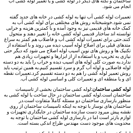
ساختمان و نکته های دیگر در لوله کشی و یا تعمیر لوله کشی آب
انجام می شود.
تعمیرات لوله کشی آب تنها به لوله کشی در خانه های جدید گفته
نمی شود.خوشبختانه روش های مختلفی برای لوله کشی آب به
کمک خانه های قدیمی نیز به وجود آمده و با کمترین هزینه و خرابی
توانسته اند ساختار قدیمی لوله کشی خانه را تغییر دهند و متحول
کنند.حتی برای تعمیرات لوله کشی آب و فاضلاب هم کمتر به سراغ
متدهای قبلی برای اصلاح لوله آسیب دیده می روند و با استفاده از
تکنیک ها و روش های نوین آسیب لوله اصلاح می شود که دیگر حتی
نیازی به تخریب و یا استفاده از از ابزارها و تجهیزات زیادی هم
ندارد.به صورت کلی لوله های آسیب دیده و خراب را باید به دو دسته
لوله فاضلابی و لوله آب گرم و سرد تقسیم کنیم.به همین ترتیب باید
روش تعمیر لوله کشی را هم به دو دسته تقسیم کرد.تعمیرات نقطه
ای و یا منطقه ای و تعمیرات کلی و اساسی لوله کشی آب.
لوله کشی ساختمان
:لوله کشی ساختمان بخشی از تاسیسات
ساختمان است.لوله کشی ساختمان در حال ساخت با لوله کشی به
منظور بازسازی ساختمان دو مسئله کاملاً متفاوت است.در
ساختمان های نوساز با توجه به اینکه تاسیسات ساختمان از روی
نقشه پیش میرود دست سازنده ساختمان در جایگذاری تجهیزات و
لوازم بازتر است اما در بازسازی لوله کشی ساختمان با توجه به
محدویت های موجود دست مهندس طراح اندکی بسته است.