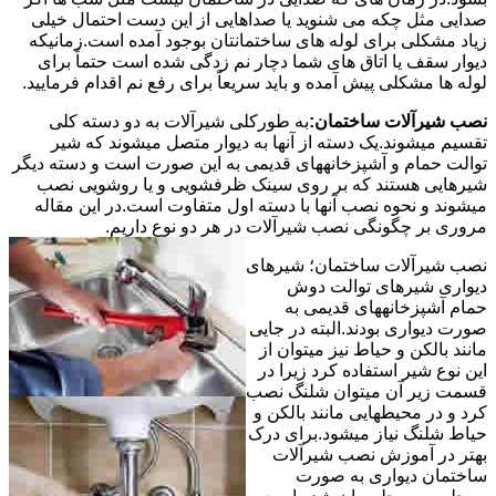
صدایی مثل چکه می شنوید یا صداهایی از این دست احتمال خیلی
زیاد مشکلی برای لوله های ساختمانتان بوجود آمده است.زمانیکه
دیوار سقف یا اتاق های شما دچار نم زدگی شده است حتماً برای
لوله ها مشکلی پیش آمده و باید سریعاً برای رفع نم اقدام فرمایید.
نصب شیرآلات ساختمان:
به طورکلی شیرآلات به دو دسته کلی
تقسیم میشوند.یک دسته از آنها به دیوار متصل میشوند که شیر
توالت حمام و آشپزخانههای قدیمی به این صورت است و دسته دیگر
شیرهایی هستند که بر روی سینک ظرفشویی و یا روشویی نصب
میشوند و نحوه نصب آنها با دسته اول متفاوت است.در این مقاله
مروری بر چگونگی نصب شیرآلات در هر دو نوع داریم.
نصب شیرآلات ساختمان؛ شیرهای
دیواری شیرهای توالت دوش
حمام آشپزخانههای قدیمی به
صورت دیواری بودند.البته در جایی
مانند بالکن و حیاط نیز میتوان از
این نوع شیر استفاده کرد زیرا در
قسمت زیر آن میتوان شلنگ نصب
کرد و در محیطهایی مانند بالکن و
حیاط شلنگ نیاز میشود.برای درک
بهتر در آموزش نصب شیرآلات
ساختمان دیواری به صورت