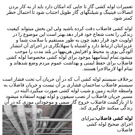
تعمیرات لوله کشی گاز تا جایی که امکان دارد باید از به کار بردن
اتصالات فیتینگ و شیلنگهای گاز طویل اجتناب شود تا احتمال خطر
کمتر شود.
لوله کشی فاضلاب دقت کرده باشید ولی این بخش میتواند کیفیت
زندگی را تحت شعاع خود قرار دهد.بهتر است این موضوع را در
اولویت خود قرار دهید چون به طور مستقیم با سلامت شما و
عزیزانتان ارتباط دارد و اشتباه یا سهلانگاری در اجرای آن انتشار
آلودگی بوی بد محیط و افزایش هزینهها در بلند مدت را موجب
میشود.تمام آییننامهها موجود برای لوله کشی مخصوصا لوله کشی
فاضلاب برای حفظ ایمنی و بهداشت عموم مردم وضع شدهاند و
تمام آنها لازمالاجرا هستند.
برخلاف سیستم لوله کشی آب که در آن جریان آب تحت فشار است
سیستم فاضلاب ساختمان فشاری بر آن نیست و جریان فاضلاب به
واسطه جاذبه زمین و شیب لوله کشی صورت میگیرد.البته در
مسیر جریان فاضلاب از نصب سیفون و لوله تهویه استفاده میشود
تا از بازگشت فاضلاب خروج گاز سمی و موجوداتی موزی که در آن
زندگی میکنند جلوگیری کند.
لوله کشی فاضلاب:
مزایای
اجرای صحیح لوله کشی
فاضلاب