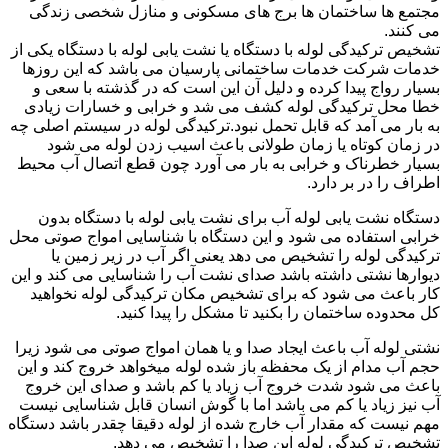
مجتمع ها ساختمان ها برج های مسکونی و منازل شخصی زندگی
می کنند.
تشخیص ترکیدگی لوله با دستگاه یا نشت یابی لوله با دستگاه یکی از
خدمات شرکت خدمات ساختمانی پارسیان می باشد که این روزها
بسیار رواج پیدا کرده و دلیل آن این است که در گذشته با سعی و
خطا محل ترکیدگی لوله کشف می شد و خرابی و خسارات زیادی
به بار می آمد که قابل تحمل نبود.ترکیدگی لوله در سیستم اصلی چه
در زمان کوتاه یا زمان طولانی باعث اسیب زدن لوله می شود
بسیار خطرناک و خرابی به بار می آورد چون قطع اتصال آب محیط
اطراف را در بر دارد.
دستگاه نشت یابی لوله آب برای نشت یابی لوله با دستگاه بدون
خرابی استفاده می شود و این دستگاه با شناسایی امواج صوتی محل
ترکیدگی لوله را تشخیص می دهد یعنی اگر آب در زیر زمین یا
دیوارها نشتی داشته باشد صدای نشت آب را شناسایی می کند و این
کار باعث می شود که برای تشخیص مکان ترکیدگی لوله نخواهید
کل محدوده ساختمان را بکنید تا مشکل را پیدا کنید.
نشتی لوله آب باعث ایجاد صدا و یا همان امواج صوتی می شود زیرا
حجم آب مدام از یک محفظه باز شده لوله میخواهد خروج کند و این
باعث می شود شدت خروج آب زیاد یا کم باشد و صدای این خروج
آب نیز زیاد یا کم می باشد اما با گوش انسان قابل شناسایی نیست
مهم نیست که مقدار آب خارج شده از لوله دقیقا چقدر باشد دستگاه
تشخیص ترکیدگی لوله این صدا را تشخیص می دهد.