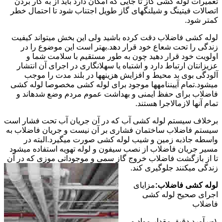
تعمیرات لوله کشی گاز تا جایی که امکان دارد باید از به کار بردن
اتصالات فیتینگ و شیلنگهای گاز طویل اجتناب شود تا احتمال خطر
کمتر شود.
لوله کشی فاضلاب دقت کرده باشید ولی این بخش میتواند کیفیت
زندگی را تحت شعاع خود قرار دهد.بهتر است این موضوع را در
اولویت خود قرار دهید چون به طور مستقیم با سلامت شما و
عزیزانتان ارتباط دارد و اشتباه یا سهلانگاری در اجرای آن انتشار
آلودگی بوی بد محیط و افزایش هزینهها در بلند مدت را موجب
میشود.تمام آییننامهها موجود برای لوله کشی مخصوصا لوله کشی
فاضلاب برای حفظ ایمنی و بهداشت عموم مردم وضع شدهاند و
تمام آنها لازمالاجرا هستند.
برخلاف سیستم لوله کشی آب که در آن جریان آب تحت فشار است
سیستم فاضلاب ساختمان فشاری بر آن نیست و جریان فاضلاب به
واسطه جاذبه زمین و شیب لوله کشی صورت میگیرد.البته در
مسیر جریان فاضلاب از نصب سیفون و لوله تهویه استفاده میشود
تا از بازگشت فاضلاب خروج گاز سمی و موجوداتی موزی که در آن
زندگی میکنند جلوگیری کند.
لوله کشی فاضلاب:
مزایای
اجرای صحیح لوله کشی
فاضلاب
۱-برآورد دقیق مقدار مواد و