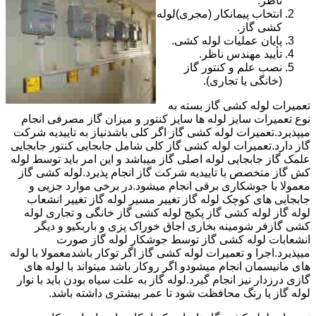
ناظر.
انتخاب پیمانکار (مجری)لوله
کشی گاز.
پایان عملیات لوله کشی.
تأیید مهندس ناظر.
نصب علم و کنتور گاز
(خانگی یا تجاری).
تعمیرات لوله کشی گاز بسته به
نوع تعمیرات سایز لوله ها سایز کنتور و میزان گاز مصرفی انجام
میپذیرد.تعمیرات لوله کشی گاز اگر کلی باشدنیاز به تاییدیه شرکت
گاز دارد.تعمیرات لوله کشی گاز کلی شامل جابجایی کنتور جابجایی
علمک گاز جابجایی لوله اصلی گاز میباشد و این امر باید توسط لوله
کش گاز متخصص با تاییدیه شرکت گاز انجام پذیرد.لوله کشی گاز
معمولا با جوشکاری برقی انجام میشود.در برخی موارد جزیی و
جابجایی های کوچک لوله گاز تغییر مسیر لوله گاز تغییر انشعاب
لوله گاز لوله کشی گاز پکیج لوله کشی گاز خانگی و تجاری لوله
کشی گازفر شومینه بخاری اجاق خوراک پزی و باربکیو و دیگر
انشعابات لوله کشی گاز توسط جوشکار لوله گاز صورت
میپذیرد.اجرا و تعمیرات لوله کشی گاز اگر توکار باشدمعمولا با لوله
های مانیسمان انجام میشودو اگر روکار باشد میتواند با لوله های
گازی درزدار نیز انجام گیرد.لوله گاز به علت سیاه بودن باید با نوار
لوله گاز یا رنگ محافظت شود تا عمر بیشتری داشته باشد.