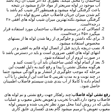
ساختمان را مختل میکند؛ بطوری که اگر شیب آن زیاد باشد
آب موجود در لوله سریعتر از مواد خارج میشود در نتیجه
باعث گرفتگی لوله میشود.و همینطور اگر شیب کم باشد با
کم شدن میزان جریان فاضلاب خیلی سریع لوله دچار
گرفتگی میشود.نکته:بهترین میزان شیب لوله های افقی «۲
درجه»است.
اتصالاتی که در سیستم فاضلاب ساختمان مورد استفاده قرار
میگیرد «۴۵ درجه»است.
برای نگه داشتن و جلوگیری از رها شدن لوله ها از بستهای
مخصوص استفاده میشود.
نصب دریچه بازدید قبل از اتصال لوله قائم به افقی و در
انتهای لوله های افقی ضروری است و باید در دسترس باشد تا
در صورت لزوم از آن استفاده شود.
بعد از اتمام لوله کشی ساختمان باید آن را تست کنید و
هرگونه مشکل نشتی را پیدا و رفع کنید.به دلیل اهمیت این
مرحله که موجب جلوگیری از انتشار بو و آلودگی میشود حتما
در چند نوبت و به مدت تقریبی ۵ ساعت این آزمایش را با آب
انجام داده تا کاملا از آب بندی شدن سیستم فاضلاب اطمینان
حاصل شود..
رفع نشتی لوله فاضلاب
:چند راهکار جهت رفع نشتی و نم لوله های
فاضلاب وجود دارد.الف-با تخریب و تعویض بخش معیوب و عملیات
بنایی که در روش ابتدا محل مورد نظر تخریب شده و سپس لوله
معیوب تعویض یا ترمیم میشود گام بعدی کفسازی عایق کاری