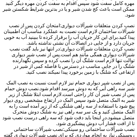
مهره کامل سفت شود سپس اقدام به سفت کردن مهره دیگر کنید
ممکن است باعث کج شدن شیر و یا در بدترین شرایط شکستن شیر
شود.
نصب کردن متعلقات شیرآلات دیواری:امتحان کردن پس از نصب
شیرآلات ساختمان لازم است نصبت به عملکرد مناسب آن اطمینان
پیدا کنید.برای این کار جریان آب را برقرار کرده تا ببینید آب به خوبی
جریان دارد و از جایی در اتصالات آن نشتی نداشته باشد.
نصب کردن متعلقات شیرآلات دیواری:در انتها نیز باید گفت نصب
شیرآلات دیواری همگی مانند هم است.پس از نصب شیر دیواری
توالت تنها لازم است شلنگ آن را نصب کرده و سپس نگهدارنده
شلنگ را در جایی مناسب در دسترس با فاصله کمی از شیر در
ارتفاعی که شلنگ با زمین برخورد پیدا نمیکند نصب کنید.
پس از نصب شیر دیواری حمام نیز لازم است نسبت به نصب المک
شیر سه راهی آبی که به دوش میرسد اقدام شود.نصب دوش حمام
پس از نصب شیر آن کار راحتی است.لازم است ابتلا شلنگ از زیر
شیر به المک متصل شود سپس المک در ارتفاع مشخصی روی دیوار
پیچ شود با استفاده از سه راهی شلنگی که از زیر آمده است را به
المک متصل کنید و یک سر سه راهی نیز به شلنگ دوش متحرک
متصل میشود.در اینجا باید دقت شود که سه راهی درست نصب شود
تا از افت فشار آب دوش پیشگیری شود.
نصب شیرآلات ساختمانی رو سینکی:نصب شیرآلات ساختمانی
روسینکی نیاز به انجام مواردی که برای نصب شیرآلات دیواری گفته