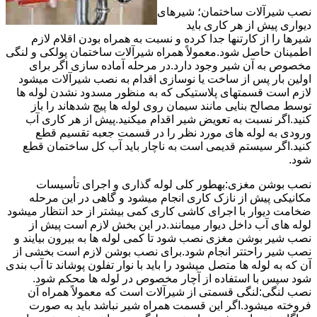
نصب شیرآلات ساختمان؛ شیرهای
دیواری پیش از هر کاری باید
شیرها را از کارتنها جدا کرده و نسبت به همراه بودن اقلام لازم
اطمینان حاصل شود.معمولاً همراه شیرآلات ساختمان پولکی و لنگی
مخصوص به آن شیر وجود دارد.در مرحله آماده سازی اگر برای
اولین بار پس از ساخت یا نوسازی اقدام به نصب شیرآلات میشود
لازم است قسمتهای پلاستیکی که به منظور مسدود نشدن لوله ها
توسط مصالح بنایی مانند سیمان روی لوله ها پیچ شدهاند را باز
کنید.اگر نسبت به تعویض شیر اقدام میکنید.پیش از هر کاری آب
ورودی به لوله های مورد نظر را در قسمت جعبه تقسیم قطع
کنید.اگر سیستم قدیمی است به ناچار باید آب کل ساختمان قطع
شود.
نصب بوشن مغزی:بهطور کلی لوله گذاری و اجرای تأسیسات
مکانیکی پیش از نازک کاری انجام میشود و گاهی در این مرحله
ضخامت دیوار با اجرای کاشی کاری کمی بیشتر از حد انتظار میشود
لوله های آب داخل دیوار میمانند.در این بخش لازم است پیش از
نصب شیر بوشن مغزی نصب شود تا کمی لوله ها به بیرون بیایند و
نصب شیر راحتتر انجام شود.برای نصب بوشن لازم است بخشی از
آن که به لوله ها متصل میشود را باید با نوار تفلون پوشاند تا آب بندی
شود سپس با استفاده از آچار مخصوص در لوله ها محکم شود.
نصب لنگی:لنگی قسمتی از شیرآلات است که معمولاً همراه آن
فروخته میشود.اگر این قسمت همراه شیر نباشد باید به صورت