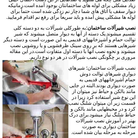
زیاد مشکلی برای لوله های ساختمانتان بوجود آمده است.زمانیکه
دیوار سقف یا اتاق های شما دچار نم زدگی شده است حتماً برای
لوله ها مشکلی پیش آمده و باید سریعاً برای رفع نم اقدام فرمایید.
نصب شیرآلات ساختمان:
به طورکلی شیرآلات به دو دسته کلی
تقسیم میشوند.یک دسته از آنها به دیوار متصل میشوند که شیر
توالت حمام و آشپزخانههای قدیمی به این صورت است و دسته دیگر
شیرهایی هستند که بر روی سینک ظرفشویی و یا روشویی نصب
میشوند و نحوه نصب آنها با دسته اول متفاوت است.در این مقاله
مروری بر چگونگی نصب شیرآلات در هر دو نوع داریم.
نصب شیرآلات ساختمان؛ شیرهای
دیواری شیرهای توالت دوش
حمام آشپزخانههای قدیمی به
صورت دیواری بودند.البته در جایی
مانند بالکن و حیاط نیز میتوان از
این نوع شیر استفاده کرد زیرا در
قسمت زیر آن میتوان شلنگ نصب
کرد و در محیطهایی مانند بالکن و
حیاط شلنگ نیاز میشود.برای درک
بهتر در آموزش نصب شیرآلات
ساختمان دیواری به صورت
مرحله به مرحله بیان شده است.