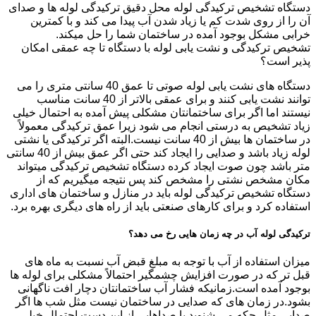
دستگاه تشخیص ترکیدگی لوله محل دقیق ترکیدگی لوله ها و صدای
آن را از روی شدت کم یا زیاد شدن آب پیدا می کند و با کمترین
خرابی مشکل بوجود آمده در ساختمان شما را حل میکند.
تشخیص ترکیدگی و نشت یابی لوله با دستگاه تا چه عمقی امکان
پذیر است؟
دستگاه های نشت یابی لوله صوتی تا عمق 40 سانتی متری را می
توانند نشت یابی کنند و برای عمقی بالاتر از 40 سانت مناسب
نیستند اما اگر برای ساختمانتان مشکلی پیش آمده به احتمال خیلی
زیاد تشخیص به درستی انجام می شود زیرا عمق ترکیدگی معمولاً
در ساختمان ها بیش از 40 سانت نیست.البته اگر ترکیدگی یا نشتی
لوله زیاد باشد و صدایی را ایجاد کند حتی اگر عمق بیش از 40 سانتی
متر باشد چون صوت ایجاد کرده دستگاه تشخیص ترکیدگی میتواند
مکان مشخص نشتی را مشخص کند پس نتیجه میگیریم که از
دستگاه تشخیص ترکیدگی لوله باید در منازل و ساختمان های اداری
استفاده کرد و برای کارهای صنعتی باید از راه های دیگری بهره برد.
ترکیدگی لوله آب در چه زمان هایی رخ می دهد؟
میزان استفاده از آب با توجه به مبلغ قبض آب نسبت به ماه های
قبل تر که در صورت افزایش چشمگیر احتمالاً مشکلی برای لوله ها
بوجود آمده است.زمانیکه فشار آب ساختمانتان دچار افت ناگهانی
بشود.در زمان های که صدایی در ساختمان نیست مثل شب ها اگر
صدایی مثل چکه می شنوید یا صداهایی از این دست احتمال خیلی