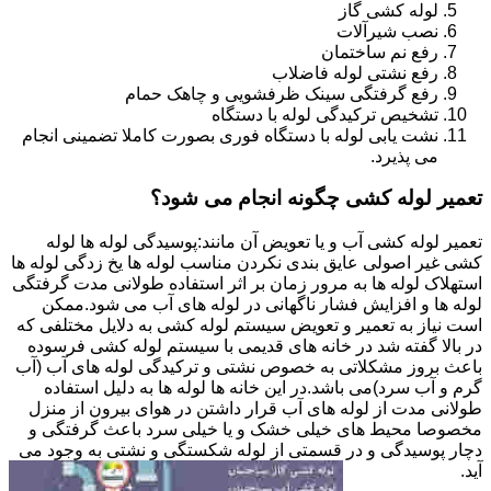
لوله کشی گاز
نصب شیرآلات
رفع نم ساختمان
رفع نشتی لوله فاضلاب
رفع گرفتگی سینک ظرفشویی و چاهک حمام
تشخیص ترکیدگی لوله با دستگاه
نشت یابی لوله با دستگاه فوری بصورت کاملا تضمینی انجام
می پذیرد.
تعمیر لوله کشی چگونه انجام می شود؟
تعمیر لوله کشی آب و یا تعویض آن مانند:پوسیدگی لوله ها لوله
کشی غیر اصولی عایق بندی نکردن مناسب لوله ها یخ زدگی لوله ها
استهلاک لوله ها به مرور زمان بر اثر استفاده طولانی مدت گرفتگی
لوله ها و افزایش فشار ناگهانی در لوله های آب می شود.ممکن
است نیاز به تعمیر و تعویض سیستم لوله کشی به دلایل مختلفی که
در بالا گفته شد در خانه های قدیمی با سیستم لوله کشی فرسوده
باعث بروز مشکلاتی به خصوص نشتی و ترکیدگی لوله های آب (آب
گرم و آب سرد)می باشد.در این خانه ها لوله ها به دلیل استفاده
طولانی مدت از لوله های آب قرار داشتن در هوای بیرون از منزل
مخصوصا محیط های خیلی خشک و یا خیلی سرد باعث گرفتگی و
دچار پوسیدگی و در قسمتی از لوله شکستگی و نشتی به وجود می
آید.