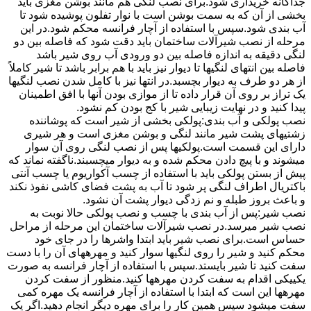
جداگانه خریداری شود.برای نصب لنگی هم مانند بوشن مغزی باید
بخشی از آن که به سمت بوشن است با نوار تفلون پوشیده شود تا
آب بندی شود.سپس با استفاده از آچار فرانسه محکم شود.در این
مرحله از نصب شیرآلات ساختمان باید دقت شود که فاصله بین دو
لنگی دقیقه به اندازه فاصله بین دو ورودی آب روی شیر باشد
فاصله بین انتهای لنگیها تا دیوار نیز باید با هم برابر باشد تا شیر کاملاً
از هر دو طرف به دیوار بچسبد.در انتها نیز با کامل شدن نصب لنگیها
یک تراز بر روی آن قرار داده تا از موازی بودن آنها با افق اطمینان
پیدا کنید و در نهایت زیبایی شیر با کج بودن کم نشود.
نصب پولکی و آب بندی:پولکی بخشی از شیر است که پوشاننده
زشتیهای پشت شیر مانند لنگی و بوشن مغزی است و هر شیری
دارای این قسمت است.پولکیها پس از نصب لنگی روی آن سوار
میشوند و با پیچ دادن محکم شده و به دیوار میچسبند.ناگفته نماند که
پیش از بستن پولکی باید با استفاده از چسب آکواریوم یا چسب آنتی
باکتریال اطراف لنگی پر شود تا آب به پشت فضای کاشی نفوذ نکند
و باعث بروز طبله و نم زدگی دیوار پشت آن نشود.
نصب شیر:پس از آب بندی با چسب و نصب پولکی حالا نوبت به
نصب شیر میرسد.در نصب شیرآلات ساختمان این مرحله از مراحل
حساس است.برای نصب شیر باید ابتدا واشرها را در جای خود
محکم کنید و شیر را روی لنگیها سوار کنید و مهرههای آن را با دست
سفت کنید تا شیر بایستد.سپس با استفاده از آچار فرانسه به صورت
یکییکی اقدام به سفت کردن مهرهها کنید.منظور از سفت کردن
مهرهها این است که ابتدا با استفاده از آچار فرانسه یک مهره کمی
سفت میشود سپس همین کار را برای مهره دیگر انجام دهید.اگر یک