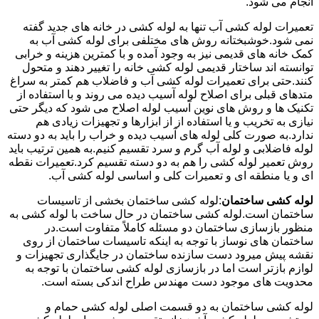
انجام می شود.
تعمیرات لوله کشی آب تنها به لوله کشی در خانه های جدید گفته
نمی شود.خوشبختانه روش های مختلفی برای لوله کشی آب به
کمک خانه های قدیمی نیز به وجود آمده و با کمترین هزینه و خرابی
توانسته اند ساختار قدیمی لوله کشی خانه را تغییر دهند و متحول
کنند.حتی برای تعمیرات لوله کشی آب و فاضلاب هم کمتر به سراغ
متدهای قبلی برای اصلاح لوله آسیب دیده می روند و با استفاده از
تکنیک ها و روش های نوین آسیب لوله اصلاح می شود که دیگر حتی
نیازی به تخریب و یا استفاده از از ابزارها و تجهیزات زیادی هم
ندارد.به صورت کلی لوله های آسیب دیده و خراب را باید به دو دسته
لوله فاضلابی و لوله آب گرم و سرد تقسیم کنیم.به همین ترتیب باید
روش تعمیر لوله کشی را هم به دو دسته تقسیم کرد.تعمیرات نقطه
ای و یا منطقه ای و تعمیرات کلی و اساسی لوله کشی آب.
لوله کشی ساختمان
:لوله کشی ساختمان بخشی از تاسیسات
ساختمان است.لوله کشی ساختمان در حال ساخت با لوله کشی به
منظور بازسازی ساختمان دو مسئله کاملاً متفاوت است.در
ساختمان های نوساز با توجه به اینکه تاسیسات ساختمان از روی
نقشه پیش میرود دست سازنده ساختمان در جایگذاری تجهیزات و
لوازم بازتر است اما در بازسازی لوله کشی ساختمان با توجه به
محدویت های موجود دست مهندس طراح اندکی بسته است.
لوله کشی ساختمان به دو قسمت اصلی لوله کشی حمام و