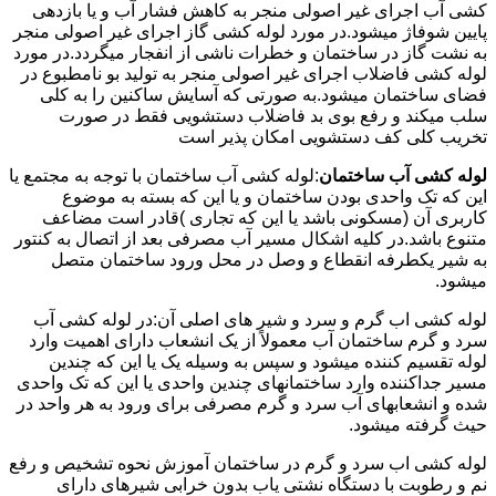
کشی آب اجرای غیر اصولی منجر به کاهش فشار آب و یا بازدهی
پایین شوفاژ میشود.در مورد لوله کشی گاز اجرای غیر اصولی منجر
به نشت گاز در ساختمان و خطرات ناشی از انفجار میگردد.در مورد
لوله کشی فاضلاب اجرای غیر اصولی منجر به تولید بو نامطبوع در
فضای ساختمان میشود.به صورتی که آسایش ساکنین را به کلی
سلب میکند و رفع بوی بد فاضلاب دستشویی فقط در صورت
تخریب کلی کف دستشویی امکان پذیر است
لوله کشی آب ساختمان
:لوله کشی آب ساختمان با توجه به مجتمع یا
این که تک واحدی بودن ساختمان و یا این که بسته به موضوع
کاربری آن (مسکونی باشد یا این که تجاری )قادر است مضاعف
متنوع باشد.در کلیه اشکال مسیر آب مصرفی بعد از اتصال به کنتور
به شیر یکطرفه انقطاع و وصل در محل ورود ساختمان متصل
میشود.
لوله کشی اب گرم و سرد و شیر های اصلی آن:در لوله کشی آب
سرد و گرم ساختمان آب معمولاً از یک انشعاب دارای اهمیت وارد
لوله تقسیم کننده میشود و سپس به وسیله یک یا این که چندین
مسیر جداکننده وارد ساختمانهای چندین واحدی یا این که تک واحدی
شده و انشعابهای آب سرد و گرم مصرفی برای ورود به هر واحد در
حیث گرفته میشود.
لوله کشی اب سرد و گرم در ساختمان آموزش نحوه تشخیص و رفع
نم و رطوبت با دستگاه نشتی یاب بدون خرابی شیرهای دارای