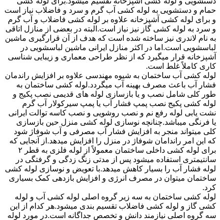
دستشویی و لوله کشی آشپزخانه تقسیم میشود.برای لوله کشی
حمام و دستشویی به لوله کشی آب گرم و سرد و فاضلاب نیاز است
و برای لوله کشی آشپزخانه علاوه بر لوله کشی فاضلاب و آب گرم
و سرد به لوله کشی گاز نیز نیاز است.البته در بعضی از منازل اتاقی
به نام لاندری نیز ساخته شده است که هدف از آن قرارگیری ماشین
لباسشویی است.اما در اکثر منازل ایرانی ماشین لباسشویی در
آشپزخانه قرار میگیرد که از نظر طراحی معماری و زیبایی شناسی
کاری کاملاً غلط است.
لوله کشی آب ساختمان به شیوه مهندسی علاوه بر افزایش راندمان
فشار آب باعث مصرف بهینه آب میگردد.لوله کشی ساختمان به
طور کلی شامل نصب و یا بازسازی لوله های قدیمی نصب پکیج و
لوله کشی پکیج نصب پمپ فشار آب یا پمپ سیرکولار آب گرم
نشت یابی لوله رفع نم و نصب روشویی و نصب کاسه توالت ایرانی
یا فرنگی میباشد.چنانچه نوسازی لوله کشی منزل حین بازسازی
کلی میتواند منجر به افزایش فشار آب مصرفی و آب شوفاژ شود
که این امر راندامان شوفاژ در منزل را افزایش میدهد.از آنجایی که
برای لوله کشی داخلی ساختمان معمولاً از لوله فلزی به قطر ۲
سانتیمتری استفاده میشود پس از مدتی زنگ زدگی و گرفتگی در
لوله فشار آب را بسیار کاهش میدهد.با تعویض و نوسازی لوله کشی
ساختمان میتوان در مصرف انرژی و افزایش بازدهی کمک بسیاری
کرد.
لوله کشی ساختمان به سه زیر گروه اصلی لوله کشی آب و لوله
کشی گاز و لوله کشی فاضلاب تقسیم بندی میشود.هر کدام از این
سه گروه اصلی نیازمند دانش و تخصص جداگانه است.در مورد لوله