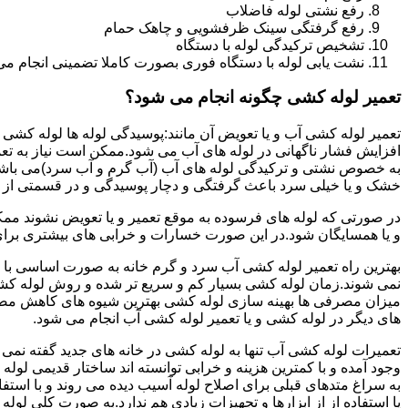
رفع نشتی لوله فاضلاب
رفع گرفتگی سینک ظرفشویی و چاهک حمام
تشخیص ترکیدگی لوله با دستگاه
نشت یابی لوله با دستگاه فوری بصورت کاملا تضمینی انجام می 
تعمیر لوله کشی چگونه انجام می شود؟
تعمیر لوله کشی آب و یا تعویض آن مانند:پوسیدگی لوله ها لوله کشی غ
افزایش فشار ناگهانی در لوله های آب می شود.ممکن است نیاز به تع
به خصوص نشتی و ترکیدگی لوله های آب (آب گرم و آب سرد)می باشد.د
خشک و یا خیلی سرد باعث گرفتگی و دچار پوسیدگی و در قسمتی از ل
در صورتی که لوله های فرسوده به موقع تعمیر و یا تعویض نشوند مم
و یا همسایگان شود.در این صورت خسارات و خرابی های بیشتری برای خ
بهترین راه تعمیر لوله کشی آب سرد و گرم خانه به صورت اساسی با 
نمی شوند.زمان لوله کشی بسیار کم و سریع تر شده و روش لوله کشی
میزان مصرفی ها بهینه سازی لوله کشی بهترین شیوه های کاهش مصرف
های دیگر در لوله کشی و یا تعمیر لوله کشی آب انجام می شود.
تعمیرات لوله کشی آب تنها به لوله کشی در خانه های جدید گفته نم
وجود آمده و با کمترین هزینه و خرابی توانسته اند ساختار قدیمی لول
به سراغ متدهای قبلی برای اصلاح لوله آسیب دیده می روند و با استف
یا استفاده از از ابزارها و تجهیزات زیادی هم ندارد.به صورت کلی لول