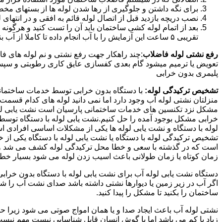
برای نگه داشتن و جلوگیری از رها شدن لوله ها از بستهای مخ
نصب دریچه بازدید قبل از اتصال لوله قائم به افقی و در انته
بعد از اتمام لوله کشی ساختمان باید آن را تست کنید و هرگونه
تقریبی ۵ ساعت این آزمایش را با آب انجام داده تا کاملا از آب بندی شدن سیستم فاضلاب اطمینان حاصل شود..
رفع نشتی لوله فاضلاب
:چند راهکار جهت رفع نشتی و نم لوله های ف
تعویض یا ترمیم میشود گام بعدی کفسازی عایق کاری رطوبتی و سپس ب
پلیمری بدون خرابی
تشخیص ترکیدگی لوله:
با دستگاه بدون خرابی توسط خدمات ساختمانی 
منزلتان نشتی لوله آب وجود دارد اما نمی دانید لوله های کدام قسم
مشکل نزد تکنسین های خدمات ساختمانی پارسیان است نشت یابی لوله ب
خرابی مشکل بوجود آمده را حل کنیم.نشت یابی لوله با دستگاه توس
لوله با دستگاه و نشت یابی لوله ها یکی از مشکلات اساسی افرادی
تشخیص ترکیدگی لوله با دستگاه یا نشت یابی لوله با دستگاه یکی از 
است که در گذشته با سعی و خطا محل ترکیدگی لوله کشف می شد و خر
زمان کوتاه یا زمان طولانی باعث اسیب زدن لوله می شود بسیار خطر
دستگاه نشت یابی لوله آب برای نشت یابی لوله با دستگاه بدون خراب
اگر آب در زیر زمین یا دیوارها نشتی داشته باشد صدای نشت آب را 
ساختمان را بکنید تا مشکل را پیدا کنید.
نشتی لوله آب باعث ایجاد صدا و یا همان امواج صوتی می شود زیرا ح
زیاد یا کم می باشد اما با گوش انسان قابل شناسایی نیست مهم نیس