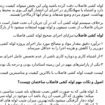
لوله کشی فاضلاب دقت کرده باشید ولی این بخش میتواند کیفیت زندگ
دارد و اشتباه یا سهلانگاری در اجرای آن انتشار آلودگی بوی بد محی
بهداشت عموم مردم وضع شدهاند و تمام آنها لازمالاجرا هستند.
برخلاف سیستم لوله کشی آب که در آن جریان آب تحت فشار است سی
جریان فاضلاب از نصب سیفون و لوله تهویه استفاده میشود تا از با
لوله کشی فاضلاب:
مزایای اجرای صحیح لوله کشی فاضلاب
۱-برآورد دقیق مقدار مواد و مصالح مورد نیاز اجرای پروژه لوله کشی
دورریز را کاهش و هزینه اجرا را به حداقل میرساند.
۲-از اشتباه کاری و دوباره کاری ناشی از عدم تخصص عامل اجرای سیستم فاضلاب جلوگیری میشود.
۳-یکی از پارامترهای مهم در این زمینه استاندارد بودن و درجه یک بودن لوازم تاسیسات بهداشتی است که افزایش طول عمر سیستم فاضلاب را در پی خواهد داشت.
لیست قیمت لوله کشی فاضلاب با بالاترین کیفیت و مناسبترین قیمت به صورت 24 ساعته 
اصول و نکات مهم لوله کشی فاضلاب ساختمان چیست؟
لوله هایی که به صورت افقی نصب شدهاند باید شیب مناسبی داش
میکند؛ بطوری که اگر شیب آن زیاد باشد آب موجود در لوله سر
لوله دچار گرفتگی میشود.نکته:بهترین میزان شیب لوله های افقی «۲ درجه
اتصالاتی که در سیستم فاضلاب ساختمان مورد استفاده قرار میگیرد «۴۵ در