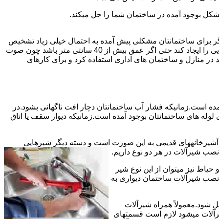
شکل بوجود آمده در ساختمان شما را حل میکند.
می توانند نشت یابی کنند و برای عمقی بالاتر از 40 سانت مناسب نیستند اما اگر برای ساختمانتان مشکلی پیش آمده به احتمال خیلی زیاد تشخیص
به درستی انجام می شود زیرا عمق ترکیدگی معمولاً در ساختمان ها بیش از 40 سانت نیست.البته اگر ترکیدگی یا نشتی لوله زیاد باشد و صدایی را ایجاد کند حتی اگر عمق بیش از 40 سانتی متر باشد چون صوت
ر منازل و ساختمان های اداری استفاده کرد و برای کارهای
مده است.زمانیکه فشار آب ساختمانتان دچار افت ناگهانی بشود.در
له های ساختمانتان بوجود آمده است.زمانیکه دیوار سقف یا اتاق
و آشپزخانههای قدیمی به این صورت است و دسته دیگر شیرهایی
ب شیرآلات در هر دو نوع داریم.
یاط نیز میتوان از این نوع شیر
 نصب شیرآلات ساختمان دیواری به
ل شود.معمولاً همراه شیرآلات
یرآلات میشود لازم است قسمتهای