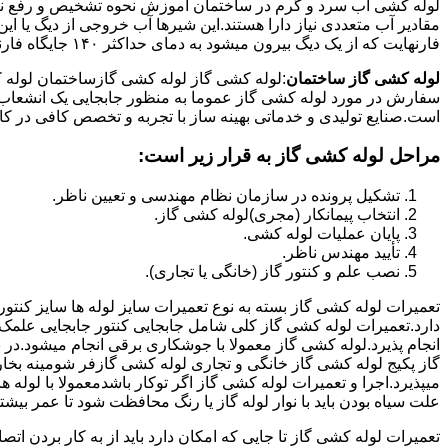
لوله کشی اب سرد و گرم در ساختمان آموزش نحوه تشخیص و رفع نم و
فارنهایت که از یک دیگ بیرون میشود به دمای حداکثر ۱۴۰ جایگاه فارنهایت به کار میرود.
لوله کشی گاز ساختمان
:لوله کشی گاز لوله کشی گازساختمان لوله 
سفارش در مورد لوله کشی گاز عموما به منظور جابجایی یک انشعاب گاز
است.صنایع تولیدی و خدماتی بهینه ساز با تجربه و تخصص کافی در کار ا
مراحل لوله کشی گاز به قرار زیر است:
تشکیل پرونده در سازمان نظام مهندسی و تعیین ناظر.
انتخاب پیمانکار (مجری)لوله کشی گاز.
پایان عملیات لوله کشی.
تأیید مهندس ناظر.
نصب علم و کنتور گاز (خانگی یا تجاری).
تعمیرات لوله کشی گاز بسته به نوع تعمیرات سایز لوله ها سایز کنتور
دارد.تعمیرات لوله کشی گاز کلی شامل جابجایی کنتور جابجایی علمک 
انجام پذیرد.لوله کشی گاز معمولا با جوشکاری برقی انجام میشود.در 
گاز پکیج لوله کشی گاز خانگی و تجاری لوله کشی گازفر شومینه بخا
میپذیرد.اجرا و تعمیرات لوله کشی گاز اگر توکار باشدمعمولا با لوله ها
علت سیاه بودن باید با نوار لوله گاز یا رنگ محافظت شود تا عمر بیشت
تعمیرات لوله کشی گاز تا جایی که امکان دارد باید از به کار بردن ات