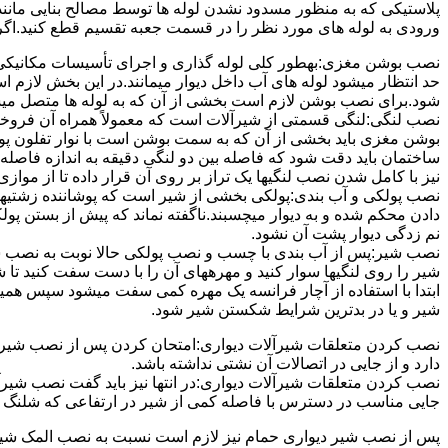
پلاستیکی که به منظور مسدود نشدن لوله ها توسط مصالح بنایی مانند 
ورودی به لوله های مورد نظر را در قسمت جعبه تقسیم قطع کنید.اگ
نصب بوشن مغزی:بهطور کلی لوله گذاری و اجرای تأسیسات مکانیکی پ
حد انتظار میشود لوله های آب داخل دیوار میمانند.در این بخش لازم
شود.برای نصب بوشن لازم است بخشی از آن که به لوله ها متصل میشود 
نصب لنگی:لنگی قسمتی از شیرآلات است که معمولاً همراه آن فروخته
بوشن مغزی باید بخشی از آن که به سمت بوشن است با نوار تفلون پو
ساختمان باید دقت شود که فاصله بین دو لنگی دقیقه به اندازه فاصله بین
نیز با کامل شدن نصب لنگیها یک تراز بر روی آن قرار داده تا از موازی ب
نصب پولکی و آب بندی:پولکی بخشی از شیر است که پوشاننده زشتیه
دادن محکم شده و به دیوار میچسبند.ناگفته نماند که پیش از بستن پول
نم زدگی دیوار پشت آن نشود.
نصب شیر:پس از آب بندی با چسب و نصب پولکی حالا نوبت به نصب ش
شیر را روی لنگیها سوار کنید و مهرههای آن را با دست سفت کنید تا
ابتدا با استفاده از آچار فرانسه یک مهره کمی سفت میشود سپس هم
شیر و یا در بدترین شرایط شکستن شیر شود.
نصب کردن متعلقات شیرآلات دیواری:امتحان کردن پس از نصب شیرآلات 
دارد و از جایی در اتصالات آن نشتی نداشته باشد.
نصب کردن متعلقات شیرآلات دیواری:در انتها نیز باید گفت نصب شیر
جایی مناسب در دسترس با فاصله کمی از شیر در ارتفاعی که شلنگ با 
پس از نصب شیر دیواری حمام نیز لازم است نسبت به نصب المک شیر