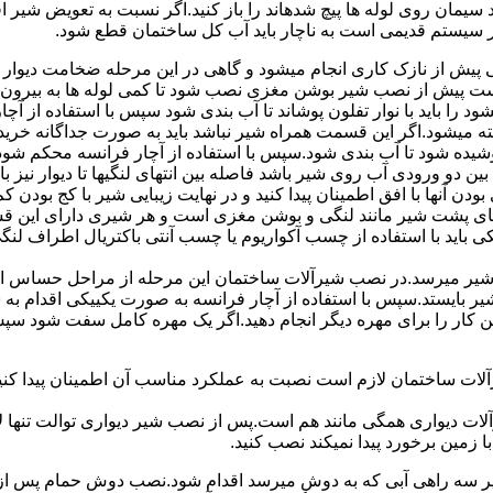
سیمان روی لوله ها پیچ شدهاند را باز کنید.اگر نسبت به تعویض شیر ا
ر سیستم قدیمی است به ناچار باید آب کل ساختمان قطع شود.
یش از نازک کاری انجام میشود و گاهی در این مرحله ضخامت دیوار ب
 است پیش از نصب شیر بوشن مغزی نصب شود تا کمی لوله ها به بیرون بی
را باید با نوار تفلون پوشاند تا آب بندی شود سپس با استفاده از آ
 میشود.اگر این قسمت همراه شیر نباشد باید به صورت جداگانه خرید
شیده شود تا آب بندی شود.سپس با استفاده از آچار فرانسه محکم شود
 دو ورودی آب روی شیر باشد فاصله بین انتهای لنگیها تا دیوار نیز باید ب
ودن آنها با افق اطمینان پیدا کنید و در نهایت زیبایی شیر با کج بودن ک
ای پشت شیر مانند لنگی و بوشن مغزی است و هر شیری دارای این قس
کی باید با استفاده از چسب آکواریوم یا چسب آنتی باکتریال اطراف لن
یر میرسد.در نصب شیرآلات ساختمان این مرحله از مراحل حساس است.
 شیر بایستد.سپس با استفاده از آچار فرانسه به صورت یکییکی اقدام
ین کار را برای مهره دیگر انجام دهید.اگر یک مهره کامل سفت شود 
ساختمان لازم است نصبت به عملکرد مناسب آن اطمینان پیدا کنید.برا
آلات دیواری همگی مانند هم است.پس از نصب شیر دیواری توالت تنها 
زمین برخورد پیدا نمیکند نصب کنید.
 سه راهی آبی که به دوش میرسد اقدام شود.نصب دوش حمام پس از نص