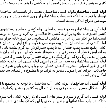
کنیم.به همین ترتیب باید روش تعمیر لوله کشی را هم به دو دسته تق
لوله کشی ساختمان
:لوله کشی ساختمان بخشی از تاسیسات ساختمان
نوساز با توجه به اینکه تاسیسات ساختمان از روی نقشه پیش میرود 
مهندس طراح اندکی بسته است.
لوله کشی ساختمان به دو قسمت اصلی لوله کشی حمام و دستشویی و 
کشی آشپزخانه علاوه بر لوله کشی فاضلاب و آب گرم و سرد به لوله ک
است.اما در اکثر منازل ایرانی ماشین لباسشویی در آشپزخانه قرار م
لوله کشی آب ساختمان به شیوه مهندسی علاوه بر افزایش راندمان ف
کشی پکیج نصب پمپ فشار آب یا پمپ سیرکولار آب گرم نشت یابی لول
پس از مدتی زنگ زدگی و گرفتگی در لوله فشار آب را بسیار کاهش م
لوله کشی ساختمان به سه زیر گروه اصلی لوله کشی آب و لوله کشی 
اجرای غیر اصولی منجر به کاهش فشار آب و یا بازدهی پایین شوفاژ 
فاضلاب اجرای غیر اصولی منجر به تولید بو نامطبوع در فضای ساخ
امکان پذیر است
لوله کشی آب ساختمان
:لوله کشی آب ساختمان با توجه به مجتمع یا 
کلیه اشکال مسیر آب مصرفی بعد از اتصال به کنتور به شیر یکطرفه
لوله کشی اب گرم و سرد و شیر های اصلی آن:در لوله کشی آب سرد و 
جداکننده وارد ساختمانهای چندین واحدی یا این که تک واحدی شده و 