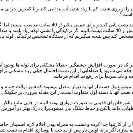
ا از روی شدت کم یا زیاد شدن آب پیدا می کند و با کمترین خرابی م
ر است؟
دستگاه های نشت یابی لوله صوتی تا عمق 40 سانتی متری را 
ص کند پس نتیجه میگیریم که از دستگاه تشخیص ترکیدگی لوله باید د
تر که در صورت افزایش چشمگیر احتمالاً مشکلی برای لوله ها بوجود آ
 می شنوید یا صداهایی از این دست احتمال خیلی زیاد مشکلی برای لو
 باید سریعاً برای رفع نم اقدام فرمایید.
میشوند.یک دسته از آنها به دیوار متصل میشوند که شیر توالت حمام 
صب آنها با دسته اول متفاوت است.در این مقاله مروری بر چگونگی نص
انههای قدیمی به صورت دیواری بودند.البته در جایی مانند بالکن و ح
هایی مانند بالکن و حیاط شلنگ نیاز میشود.برای درک بهتر در آموزش
 از کارتنها جدا کرده و نسبت به همراه بودن اقلام لازم اطمینان حاص
ه سازی اگر برای اولین بار پس از ساخت یا نوسازی اقدام به نصب ش