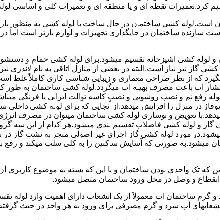
سیم کرد.تعمیرات نقطه ای و یا منطقه ای و تعمیرات کلی و اساسی لول
 است.لوله کشی ساختمان در حال ساخت با لوله کشی به منظور بازس
دست سازنده ساختمان در جایگذاری تجهیزات و لوازم بازتر است اما 
لوله کشی آشپزخانه تقسیم میشود.برای لوله کشی حمام و دستشویی 
شی گاز نیز نیاز است.البته در بعضی از منازل اتاقی به نام لاندری
یگیرد که از نظر طراحی معماری و زیبایی شناسی کاری کاملاً غلط است
شار آب باعث مصرف بهینه آب میگردد.لوله کشی ساختمان به طور کلی
ه رفع نم و نصب روشویی و نصب کاسه توالت ایرانی یا فرنگی میباشد
یدهد.با تعویض و نوسازی لوله کشی ساختمان میتوان در مصرف انرژی
گاز و لوله کشی فاضلاب تقسیم بندی میشود.هر کدام از این سه گرو
میشود.در مورد لوله کشی گاز اجرای غیر اصولی منجر به نشت گاز در 
تمان میشود.به صورتی که آسایش ساکنین را به کلی سلب میکند و ر
این که تک واحدی بودن ساختمان و یا این که بسته به موضوع کاربری آ
 انقطاع و وصل در محل ورود ساختمان متصل میشود.
گرم ساختمان آب معمولاً از یک انشعاب دارای اهمیت وارد لوله تقسی
انشعابهای آب سرد و گرم مصرفی برای ورود به هر واحد در حیث گرفته