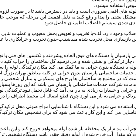
صوص استفاده میشود.
ای لوله های افقی ضروری است و باید در دسترس باشد تا در صورت لزوم 
 مشکل نشتی را پیدا و رفع کنید.به دلیل اهمیت این مرحله که موجب جلو
اضلاب وجود دارد.الف-با تخریب و تعویض بخش معیوب و عملیات بنای
ازسازی محل تخریب شده میباشد.ب-بدون تخریب و خرابکاری با عایق سی
پارسیان با دستگاه های فوق العاده پیشرفته و تکنسین های فنی با تج
ت دچار ترکیدگی و نشتی شده و می ترسید کل ساختمان را خراب کنید دس
ا دستگاه بدون خرابی به ما کمک می کند مکان ترکیدگی لوله را به را
ط خدمات ساختمانی پارسیان بدون خرابی در کلیه مناطق تهران بزرگ
 است که در مجتمع ها ساختمان ها برج های مسکونی و منازل شخصی زن
خدمات شرکت خدمات ساختمانی پارسیان می باشد که این روزها بسیار رو
ابی و خسارات زیادی به بار می آمد که قابل تحمل نبود.ترکیدگی لو
ناک و خرابی به بار می آورد چون قطع اتصال آب محیط اطراف را در بر
ی استفاده می شود و این دستگاه با شناسایی امواج صوتی محل ترکیدگ
شناسایی می کند و این کار باعث می شود که برای تشخیص مکان ترکیدگ
جم آب مدام از یک محفظه باز شده لوله میخواهد خروج کند و این باع
ت که مقدار آب خارج شده از لوله دقیقا چقدر باشد دستگاه تشخیص تر