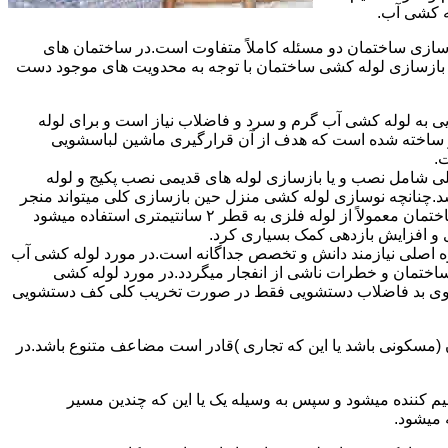
ه کشی آب.
ازی ساختمان دو مسئله کاملاً متفاوت است.در ساختمان های
در بازسازی لوله کشی ساختمان با توجه به محدویت های موجود دست
به لوله کشی آب گرم و سرد و فاضلاب نیاز است و برای لوله
 نیز ساخته شده است که هدف از آن قرارگیری ماشین لباسشویی
.
 شامل نصب و یا بازسازی لوله های قدیمی نصب پکیج و لوله
.چنانچه نوسازی لوله کشی منزل حین بازسازی کلی میتواند منجر
به افزایش فشار آب مصرفی و آب شوفاژ شود که این امر راندامان شوفاژ در منزل را افزایش میدهد.از آنجایی که برای لوله کشی داخلی ساختمان معمولاً از لوله فلزی به قطر ۲ سانتیمتری استفاده میشود
 و افزایش بازدهی کمک بسیاری کرد.
ه اصلی نیازمند دانش و تخصص جداگانه است.در مورد لوله کشی آب
ساختمان و خطرات ناشی از انفجار میگردد.در مورد لوله کشی
فع بوی بد فاضلاب دستشویی فقط در صورت تخریب کلی کف دستشویی
ن (مسکونی باشد یا این که تجاری )قادر است مضاعف متنوع باشد.در
م کننده میشود و سپس به وسیله یک یا این که چندین مسیر
 میشود.