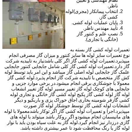
نظام مهندسی و تعیین
ناظر.
انتخاب پیمانکار (مجری)لوله
کشی گاز.
پایان عملیات لوله کشی.
تأیید مهندس ناظر.
نصب علم و کنتور گاز
(خانگی یا تجاری).
تعمیرات لوله کشی گاز بسته به
نوع تعمیرات سایز لوله ها سایز کنتور و میزان گاز مصرفی انجام
میپذیرد.تعمیرات لوله کشی گاز اگر کلی باشدنیاز به تاییدیه شرکت
گاز دارد.تعمیرات لوله کشی گاز کلی شامل جابجایی کنتور جابجایی
علمک گاز جابجایی لوله اصلی گاز میباشد و این امر باید توسط لوله
کش گاز متخصص با تاییدیه شرکت گاز انجام پذیرد.لوله کشی گاز
معمولا با جوشکاری برقی انجام میشود.در برخی موارد جزیی و
جابجایی های کوچک لوله گاز تغییر مسیر لوله گاز تغییر انشعاب
لوله گاز لوله کشی گاز پکیج لوله کشی گاز خانگی و تجاری لوله
کشی گازفر شومینه بخاری اجاق خوراک پزی و باربکیو و دیگر
انشعابات لوله کشی گاز توسط جوشکار لوله گاز صورت
میپذیرد.اجرا و تعمیرات لوله کشی گاز اگر توکار باشدمعمولا با لوله
های مانیسمان انجام میشودو اگر روکار باشد میتواند با لوله های
گازی درزدار نیز انجام گیرد.لوله گاز به علت سیاه بودن باید با نوار
لوله گاز یا رنگ محافظت شود تا عمر بیشتری داشته باشد.