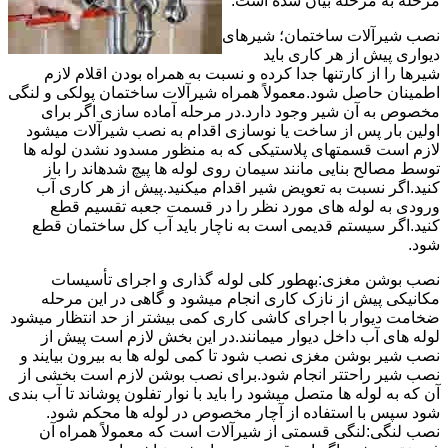
مرحله به مرحله بیان شده است.
نصب شیرآلات ساختمان؛ شیرهای
دیواری پیش از هر کاری باید
شیرها را از کارتنها جدا کرده و نسبت به همراه بودن اقلام لازم
اطمینان حاصل شود.معمولاً همراه شیرآلات ساختمان پولکی و لنگی
مخصوص به آن شیر وجود دارد.در مرحله آماده سازی اگر برای
اولین بار پس از ساخت یا نوسازی اقدام به نصب شیرآلات میشود
لازم است قسمتهای پلاستیکی که به منظور مسدود نشدن لوله ها
توسط مصالح بنایی مانند سیمان روی لوله ها پیچ شدهاند را باز
کنید.اگر نسبت به تعویض شیر اقدام میکنید.پیش از هر کاری آب
ورودی به لوله های مورد نظر را در قسمت جعبه تقسیم قطع
کنید.اگر سیستم قدیمی است به ناچار باید آب کل ساختمان قطع
شود.
نصب بوشن مغزی:بهطور کلی لوله گذاری و اجرای تأسیسات
مکانیکی پیش از نازک کاری انجام میشود و گاهی در این مرحله
ضخامت دیوار با اجرای کاشی کاری کمی بیشتر از حد انتظار میشود
لوله های آب داخل دیوار میمانند.در این بخش لازم است پیش از
نصب شیر بوشن مغزی نصب شود تا کمی لوله ها به بیرون بیایند و
نصب شیر راحتتر انجام شود.برای نصب بوشن لازم است بخشی از
آن که به لوله ها متصل میشود را باید با نوار تفلون پوشاند تا آب بندی
شود سپس با استفاده از آچار مخصوص در لوله ها محکم شود.
نصب لنگی:لنگی قسمتی از شیرآلات است که معمولاً همراه آن