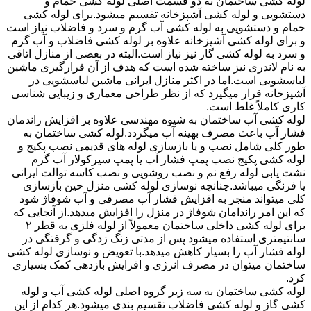
لوله کشی ساختمان به دو قسمت اصلی لوله کشی حمام و
دستشویی و لوله کشی آشپزخانه تقسیم میشود.برای لوله کشی
حمام و دستشویی به لوله کشی آب گرم و سرد و فاضلاب نیاز است
و برای لوله کشی آشپزخانه علاوه بر لوله کشی فاضلاب و آب گرم
و سرد به لوله کشی گاز نیز نیاز است.البته در بعضی از منازل اتاقی
به نام لاندری نیز ساخته شده است که هدف از آن قرارگیری ماشین
لباسشویی است.اما در اکثر منازل ایرانی ماشین لباسشویی در
آشپزخانه قرار میگیرد که از نظر طراحی معماری و زیبایی شناسی
کاری کاملاً غلط است.
لوله کشی آب ساختمان به شیوه مهندسی علاوه بر افزایش راندمان
فشار آب باعث مصرف بهینه آب میگردد.لوله کشی ساختمان به
طور کلی شامل نصب و یا بازسازی لوله های قدیمی نصب پکیج و
لوله کشی پکیج نصب پمپ فشار آب یا پمپ سیرکولار آب گرم
نشت یابی لوله رفع نم و نصب روشویی و نصب کاسه توالت ایرانی
یا فرنگی میباشد.چنانچه نوسازی لوله کشی منزل حین بازسازی
کلی میتواند منجر به افزایش فشار آب مصرفی و آب شوفاژ شود
که این امر راندامان شوفاژ در منزل را افزایش میدهد.از آنجایی که
برای لوله کشی داخلی ساختمان معمولاً از لوله فلزی به قطر ۲
سانتیمتری استفاده میشود پس از مدتی زنگ زدگی و گرفتگی در
لوله فشار آب را بسیار کاهش میدهد.با تعویض و نوسازی لوله کشی
ساختمان میتوان در مصرف انرژی و افزایش بازدهی کمک بسیاری
کرد.
لوله کشی ساختمان به سه زیر گروه اصلی لوله کشی آب و لوله
کشی گاز و لوله کشی فاضلاب تقسیم بندی میشود.هر کدام از این