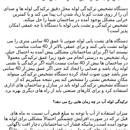
دستگاه تشخیص ترکیدگی لوله محل دقیق ترکیدگی لوله ها و صدای
آن را از روی شدت کم یا زیاد شدن آب پیدا می کند و با کمترین
خرابی مشکل بوجود آمده در ساختمان شما را حل میکند.
تشخیص ترکیدگی و نشت یابی لوله با دستگاه تا چه عمقی امکان
پذیر است؟
دستگاه های نشت یابی لوله صوتی تا عمق 40 سانتی متری را می
توانند نشت یابی کنند و برای عمقی بالاتر از 40 سانت مناسب
نیستند اما اگر برای ساختمانتان مشکلی پیش آمده به احتمال خیلی
زیاد تشخیص به درستی انجام می شود زیرا عمق ترکیدگی معمولاً
در ساختمان ها بیش از 40 سانت نیست.البته اگر ترکیدگی یا نشتی
لوله زیاد باشد و صدایی را ایجاد کند حتی اگر عمق بیش از 40 سانتی
متر باشد چون صوت ایجاد کرده دستگاه تشخیص ترکیدگی میتواند
مکان مشخص نشتی را مشخص کند پس نتیجه میگیریم که از
دستگاه تشخیص ترکیدگی لوله باید در منازل و ساختمان های اداری
استفاده کرد و برای کارهای صنعتی باید از راه های دیگری بهره برد.
ترکیدگی لوله آب در چه زمان هایی رخ می دهد؟
میزان استفاده از آب با توجه به مبلغ قبض آب نسبت به ماه های
قبل تر که در صورت افزایش چشمگیر احتمالاً مشکلی برای لوله ها
بوجود آمده است.زمانیکه فشار آب ساختمانتان دچار افت ناگهانی
بشود.در زمان های که صدایی در ساختمان نیست مثل شب ها اگر