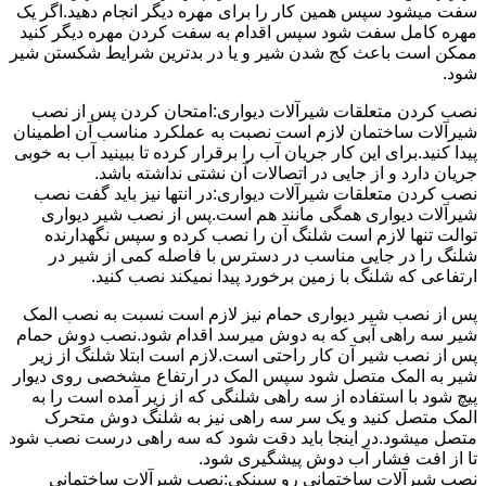
سفت میشود سپس همین کار را برای مهره دیگر انجام دهید.اگر یک
مهره کامل سفت شود سپس اقدام به سفت کردن مهره دیگر کنید
ممکن است باعث کج شدن شیر و یا در بدترین شرایط شکستن شیر
شود.
نصب کردن متعلقات شیرآلات دیواری:امتحان کردن پس از نصب
شیرآلات ساختمان لازم است نصبت به عملکرد مناسب آن اطمینان
پیدا کنید.برای این کار جریان آب را برقرار کرده تا ببینید آب به خوبی
جریان دارد و از جایی در اتصالات آن نشتی نداشته باشد.
نصب کردن متعلقات شیرآلات دیواری:در انتها نیز باید گفت نصب
شیرآلات دیواری همگی مانند هم است.پس از نصب شیر دیواری
توالت تنها لازم است شلنگ آن را نصب کرده و سپس نگهدارنده
شلنگ را در جایی مناسب در دسترس با فاصله کمی از شیر در
ارتفاعی که شلنگ با زمین برخورد پیدا نمیکند نصب کنید.
پس از نصب شیر دیواری حمام نیز لازم است نسبت به نصب المک
شیر سه راهی آبی که به دوش میرسد اقدام شود.نصب دوش حمام
پس از نصب شیر آن کار راحتی است.لازم است ابتلا شلنگ از زیر
شیر به المک متصل شود سپس المک در ارتفاع مشخصی روی دیوار
پیچ شود با استفاده از سه راهی شلنگی که از زیر آمده است را به
المک متصل کنید و یک سر سه راهی نیز به شلنگ دوش متحرک
متصل میشود.در اینجا باید دقت شود که سه راهی درست نصب شود
تا از افت فشار آب دوش پیشگیری شود.
نصب شیرآلات ساختمانی رو سینکی:نصب شیرآلات ساختمانی