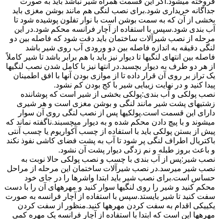
فروخته میشود.اگر این قسمت همراه شیر نباشد باید به صورت
جداگانه خریداری شود.برای نصب لنگی هم مانند بوشن مغزی باید
بخشی از آن که به سمت بوشن است با نوار تفلون پوشیده شود تا
آب بندی شود.سپس با استفاده از آچار فرانسه محکم شود.در این
مرحله از نصب شیرآلات ساختمان باید دقت شود که فاصله بین دو
لنگی دقیقه به اندازه فاصله بین دو ورودی آب روی شیر باشد
فاصله بین انتهای لنگیها تا دیوار نیز باید با هم برابر باشد تا شیر کاملاً
از هر دو طرف به دیوار بچسبد.در انتها نیز با کامل شدن نصب لنگیها
یک تراز بر روی آن قرار داده تا از موازی بودن آنها با افق اطمینان
پیدا کنید و در نهایت زیبایی شیر با کج بودن کم نشود.
نصب پولکی و آب بندی:پولکی بخشی از شیر است که پوشاننده
زشتیهای پشت شیر مانند لنگی و بوشن مغزی است و هر شیری
دارای این قسمت است.پولکیها پس از نصب لنگی روی آن سوار
میشوند و با پیچ دادن محکم شده و به دیوار میچسبند.ناگفته نماند که
پیش از بستن پولکی باید با استفاده از چسب آکواریوم یا چسب آنتی
باکتریال اطراف لنگی پر شود تا آب به پشت فضای کاشی نفوذ نکند
و باعث بروز طبله و نم زدگی دیوار پشت آن نشود.
نصب شیر:پس از آب بندی با چسب و نصب پولکی حالا نوبت به
نصب شیر میرسد.در نصب شیرآلات ساختمان این مرحله از مراحل
حساس است.برای نصب شیر باید ابتدا واشرها را در جای خود
محکم کنید و شیر را روی لنگیها سوار کنید و مهرههای آن را با دست
سفت کنید تا شیر بایستد.سپس با استفاده از آچار فرانسه به صورت
یکییکی اقدام به سفت کردن مهرهها کنید.منظور از سفت کردن
مهرهها این است که ابتدا با استفاده از آچار فرانسه یک مهره کمی