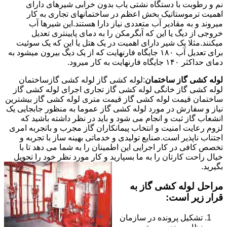
نم و رطوبت با دستگاه نشتی یاب بدون خرابی شیرهای دارای
اهمیت ترموستاتیک بخش اعظم در ساختمانهای تجاری به کار
میروند و به مقادیر آب متعددی نیاز دارا هستند.این شیرها آب
خروجی از دیگ یا این که آبگرمکن را به دمای پایینتری تعدیل
میکنند.مثلا یک شیر دارای اهمیت در یک هتل یا این که یک سوئیت
برای تعدیل آب ۱۸۰ جایگاه فارنهایت که از یک دیگ بیرون میشود به
دمای حداکثر ۱۴۰ جایگاه فارنهایت به کار میرود.
لوله کشی گاز ساختمان
:لوله کشی گاز لوله کشی گازساختمان
لوله کشی گاز خانگی لوله کشی گاز تجاری اجرای لوله کشی گاز
ساختمان قیمت لوله کشی گاز قیمت متری لوله کشی گاز بیشترین
نیاز و سفارش در مورد لوله کشی گاز عموما به منظور جابجایی یک
انشعاب گاز ثبت و انجام می شود و باید در نظر داشته باشید که
لزوم رعایت امنیت و انتخاب پیمانکاران گاز مجرب و باتجربه امری
اجتناب ناپذیر است.صنایع تولیدی و خدماتی بهینه ساز با تجربه و
تخصص کافی در کار اجرایی این اطمینان را به شما می دهد تا با
خیال راحت کارتان را به ما بسپارید و کار مورد نظر خود را تحویل
بگیرید.
مراحل لوله کشی گاز به
قرار زیر است:
تشکیل پرونده در سازمان