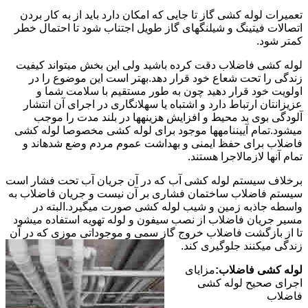
تعمیرات لوله کشی گاز تا جایی که امکان دارد باید از به کار بردن
اتصالات فیتینگ و شیلنگهای گاز طویل اجتناب شود تا احتمال خطر
کمتر شود.
لوله کشی فاضلاب دقت کرده باشید ولی این بخش میتواند کیفیت
زندگی را تحت شعاع خود قرار دهد.بهتر است این موضوع را در
اولویت خود قرار دهید چون به طور مستقیم با سلامت شما و
عزیزانتان ارتباط دارد و اشتباه یا سهلانگاری در اجرای آن انتشار
آلودگی بوی بد محیط و افزایش هزینهها در بلند مدت را موجب
میشود.تمام آییننامهها موجود برای لوله کشی مخصوصا لوله کشی
فاضلاب برای حفظ ایمنی و بهداشت عموم مردم وضع شدهاند و
تمام آنها لازمالاجرا هستند.
برخلاف سیستم لوله کشی آب که در آن جریان آب تحت فشار است
سیستم فاضلاب ساختمان فشاری بر آن نیست و جریان فاضلاب به
واسطه جاذبه زمین و شیب لوله کشی صورت میگیرد.البته در
مسیر جریان فاضلاب از نصب سیفون و لوله تهویه استفاده میشود
تا از بازگشت فاضلاب خروج گاز سمی و موجوداتی موزی که در آن
زندگی میکنند جلوگیری کند.
لوله کشی فاضلاب:
مزایای
اجرای صحیح لوله کشی
فاضلاب