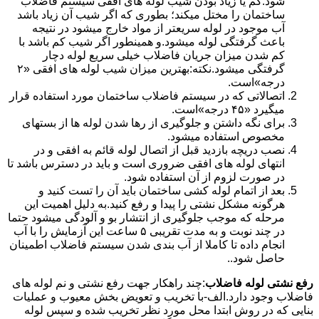
شود.کم یا زیاد بودن شیب لوله های افقی سیستم فاضلاب
ساختمان را مختل میکند؛ بطوری که اگر شیب آن زیاد باشد
آب موجود در لوله سریعتر از مواد خارج میشود در نتیجه
باعث گرفتگی لوله میشود.و همینطور اگر شیب کم باشد با
کم شدن میزان جریان فاضلاب خیلی سریع لوله دچار
گرفتگی میشود.نکته:بهترین میزان شیب لوله های افقی «۲
درجه»است.
اتصالاتی که در سیستم فاضلاب ساختمان مورد استفاده قرار
میگیرد «۴۵ درجه»است.
برای نگه داشتن و جلوگیری از رها شدن لوله ها از بستهای
مخصوص استفاده میشود.
نصب دریچه بازدید قبل از اتصال لوله قائم به افقی و در
انتهای لوله های افقی ضروری است و باید در دسترس باشد تا
در صورت لزوم از آن استفاده شود.
بعد از اتمام لوله کشی ساختمان باید آن را تست کنید و
هرگونه مشکل نشتی را پیدا و رفع کنید.به دلیل اهمیت این
مرحله که موجب جلوگیری از انتشار بو و آلودگی میشود حتما
در چند نوبت و به مدت تقریبی ۵ ساعت این آزمایش را با آب
انجام داده تا کاملا از آب بندی شدن سیستم فاضلاب اطمینان
حاصل شود..
رفع نشتی لوله فاضلاب
:چند راهکار جهت رفع نشتی و نم لوله های
فاضلاب وجود دارد.الف-با تخریب و تعویض بخش معیوب و عملیات
بنایی که در روش ابتدا محل مورد نظر تخریب شده و سپس لوله