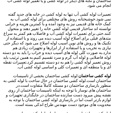
ساختمان و نکته های دیگر در لوله کشی و یا تعمیر لوله کشی آب
انجام می شود.
تعمیرات لوله کشی آب تنها به لوله کشی در خانه های جدید گفته
نمی شود.خوشبختانه روش های مختلفی برای لوله کشی آب به
کمک خانه های قدیمی نیز به وجود آمده و با کمترین هزینه و خرابی
توانسته اند ساختار قدیمی لوله کشی خانه را تغییر دهند و متحول
کنند.حتی برای تعمیرات لوله کشی آب و فاضلاب هم کمتر به سراغ
متدهای قبلی برای اصلاح لوله آسیب دیده می روند و با استفاده از
تکنیک ها و روش های نوین آسیب لوله اصلاح می شود که دیگر حتی
نیازی به تخریب و یا استفاده از از ابزارها و تجهیزات زیادی هم
ندارد.به صورت کلی لوله های آسیب دیده و خراب را باید به دو دسته
لوله فاضلابی و لوله آب گرم و سرد تقسیم کنیم.به همین ترتیب باید
روش تعمیر لوله کشی را هم به دو دسته تقسیم کرد.تعمیرات نقطه
ای و یا منطقه ای و تعمیرات کلی و اساسی لوله کشی آب.
لوله کشی ساختمان
:لوله کشی ساختمان بخشی از تاسیسات
ساختمان است.لوله کشی ساختمان در حال ساخت با لوله کشی به
منظور بازسازی ساختمان دو مسئله کاملاً متفاوت است.در
ساختمان های نوساز با توجه به اینکه تاسیسات ساختمان از روی
نقشه پیش میرود دست سازنده ساختمان در جایگذاری تجهیزات و
لوازم بازتر است اما در بازسازی لوله کشی ساختمان با توجه به
محدویت های موجود دست مهندس طراح اندکی بسته است.