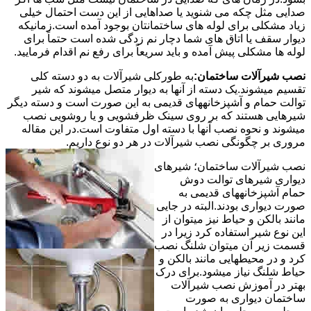
صدایی مثل چکه می شنوید یا صداهایی از این دست احتمال خیلی
زیاد مشکلی برای لوله های ساختمانتان بوجود آمده است.زمانیکه
دیوار سقف یا اتاق های شما دچار نم زدگی شده است حتماً برای
لوله ها مشکلی پیش آمده و باید سریعاً برای رفع نم اقدام فرمایید.
نصب شیرآلات ساختمان:
به طورکلی شیرآلات به دو دسته کلی
تقسیم میشوند.یک دسته از آنها به دیوار متصل میشوند که شیر
توالت حمام و آشپزخانههای قدیمی به این صورت است و دسته دیگر
شیرهایی هستند که بر روی سینک ظرفشویی و یا روشویی نصب
میشوند و نحوه نصب آنها با دسته اول متفاوت است.در این مقاله
مروری بر چگونگی نصب شیرآلات در هر دو نوع داریم.
نصب شیرآلات ساختمان؛ شیرهای
دیواری شیرهای توالت دوش
حمام آشپزخانههای قدیمی به
صورت دیواری بودند.البته در جایی
مانند بالکن و حیاط نیز میتوان از
این نوع شیر استفاده کرد زیرا در
قسمت زیر آن میتوان شلنگ نصب
کرد و در محیطهایی مانند بالکن و
حیاط شلنگ نیاز میشود.برای درک
بهتر در آموزش نصب شیرآلات
ساختمان دیواری به صورت