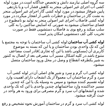
سه گروه اصلی نیازمند دانش و تخصص جداگانه است.در مورد لوله
کشی آب اجرای غیر اصولی منجر به کاهش فشار آب و یا بازدهی
پایین شوفاژ میشود.در مورد لوله کشی گاز اجرای غیر اصولی منجر
به نشت گاز در ساختمان و خطرات ناشی از انفجار میگردد.در مورد
لوله کشی فاضلاب اجرای غیر اصولی منجر به تولید بو نامطبوع در
فضای ساختمان میشود.به صورتی که آسایش ساکنین را به کلی
سلب میکند و رفع بوی بد فاضلاب دستشویی فقط در صورت
تخریب کلی کف دستشویی امکان پذیر است
لوله کشی آب ساختمان
:لوله کشی آب ساختمان با توجه به مجتمع یا
این که تک واحدی بودن ساختمان و یا این که بسته به موضوع
کاربری آن (مسکونی باشد یا این که تجاری )قادر است مضاعف
متنوع باشد.در کلیه اشکال مسیر آب مصرفی بعد از اتصال به کنتور
به شیر یکطرفه انقطاع و وصل در محل ورود ساختمان متصل
میشود.
لوله کشی اب گرم و سرد و شیر های اصلی آن:در لوله کشی آب
سرد و گرم ساختمان آب معمولاً از یک انشعاب دارای اهمیت وارد
لوله تقسیم کننده میشود و سپس به وسیله یک یا این که چندین
مسیر جداکننده وارد ساختمانهای چندین واحدی یا این که تک واحدی
شده و انشعابهای آب سرد و گرم مصرفی برای ورود به هر واحد در
حیث گرفته میشود.
لوله کشی اب سرد و گرم در ساختمان آموزش نحوه تشخیص و رفع