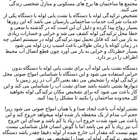
مجتمع ها ساختمان ها برج های مسکونی و منازل شخصی زندگی
می کنند.
تشخیص ترکیدگی لوله با دستگاه یا نشت یابی لوله با دستگاه یکی از
خدمات شرکت خدمات ساختمانی پارسیان می باشد که این روزها
بسیار رواج پیدا کرده و دلیل آن این است که در گذشته با سعی و
خطا محل ترکیدگی لوله کشف می شد و خرابی و خسارات زیادی
به بار می آمد که قابل تحمل نبود.ترکیدگی لوله در سیستم اصلی چه
در زمان کوتاه یا زمان طولانی باعث اسیب زدن لوله می شود
بسیار خطرناک و خرابی به بار می آورد چون قطع اتصال آب محیط
اطراف را در بر دارد.
دستگاه نشت یابی لوله آب برای نشت یابی لوله با دستگاه بدون
خرابی استفاده می شود و این دستگاه با شناسایی امواج صوتی محل
ترکیدگی لوله را تشخیص می دهد یعنی اگر آب در زیر زمین یا
دیوارها نشتی داشته باشد صدای نشت آب را شناسایی می کند و این
کار باعث می شود که برای تشخیص مکان ترکیدگی لوله نخواهید
کل محدوده ساختمان را بکنید تا مشکل را پیدا کنید.
نشتی لوله آب باعث ایجاد صدا و یا همان امواج صوتی می شود زیرا
حجم آب مدام از یک محفظه باز شده لوله میخواهد خروج کند و این
باعث می شود شدت خروج آب زیاد یا کم باشد و صدای این خروج
آب نیز زیاد یا کم می باشد اما با گوش انسان قابل شناسایی نیست
مهم نیست که مقدار آب خارج شده از لوله دقیقا چقدر باشد دستگاه
تشخیص ترکیدگی لوله این صدا را تشخیص می دهد.