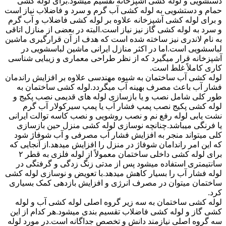
دستشویی و لوله کشی آشپزخانه تقسیم میشود.برای لوله کشی
حمام و دستشویی به لوله کشی آب گرم و سرد و فاضلاب نیاز است
و برای لوله کشی آشپزخانه علاوه بر لوله کشی فاضلاب و آب گرم
و سرد به لوله کشی گاز نیز نیاز است.البته در بعضی از منازل اتاقی
به نام لاندری نیز ساخته شده است که هدف از آن قرارگیری ماشین
لباسشویی است.اما در اکثر منازل ایرانی ماشین لباسشویی در
آشپزخانه قرار میگیرد که از نظر طراحی معماری و زیبایی شناسی
کاری کاملاً غلط است.
لوله کشی آب ساختمان به شیوه مهندسی علاوه بر افزایش راندمان
فشار آب باعث مصرف بهینه آب میگردد.لوله کشی ساختمان به
طور کلی شامل نصب و یا بازسازی لوله های قدیمی نصب پکیج و
لوله کشی پکیج نصب پمپ فشار آب یا پمپ سیرکولار آب گرم
نشت یابی لوله رفع نم و نصب روشویی و نصب کاسه توالت ایرانی
یا فرنگی میباشد.چنانچه نوسازی لوله کشی منزل حین بازسازی
کلی میتواند منجر به افزایش فشار آب مصرفی و آب شوفاژ شود
که این امر راندامان شوفاژ در منزل را افزایش میدهد.از آنجایی که
برای لوله کشی داخلی ساختمان معمولاً از لوله فلزی به قطر ۲
سانتیمتری استفاده میشود پس از مدتی زنگ زدگی و گرفتگی در
لوله فشار آب را بسیار کاهش میدهد.با تعویض و نوسازی لوله کشی
ساختمان میتوان در مصرف انرژی و افزایش بازدهی کمک بسیاری
کرد.
لوله کشی ساختمان به سه زیر گروه اصلی لوله کشی آب و لوله
کشی گاز و لوله کشی فاضلاب تقسیم بندی میشود.هر کدام از این
سه گروه اصلی نیازمند دانش و تخصص جداگانه است.در مورد لوله