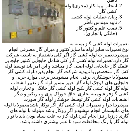
ناظر.
انتخاب پیمانکار (مجری)لوله
کشی گاز.
پایان عملیات لوله کشی.
تأیید مهندس ناظر.
نصب علم و کنتور گاز
(خانگی یا تجاری).
تعمیرات لوله کشی گاز بسته به
نوع تعمیرات سایز لوله ها سایز کنتور و میزان گاز مصرفی انجام
میپذیرد.تعمیرات لوله کشی گاز اگر کلی باشدنیاز به تاییدیه شرکت
گاز دارد.تعمیرات لوله کشی گاز کلی شامل جابجایی کنتور جابجایی
علمک گاز جابجایی لوله اصلی گاز میباشد و این امر باید توسط لوله
کش گاز متخصص با تاییدیه شرکت گاز انجام پذیرد.لوله کشی گاز
معمولا با جوشکاری برقی انجام میشود.در برخی موارد جزیی و
جابجایی های کوچک لوله گاز تغییر مسیر لوله گاز تغییر انشعاب
لوله گاز لوله کشی گاز پکیج لوله کشی گاز خانگی و تجاری لوله
کشی گازفر شومینه بخاری اجاق خوراک پزی و باربکیو و دیگر
انشعابات لوله کشی گاز توسط جوشکار لوله گاز صورت
میپذیرد.اجرا و تعمیرات لوله کشی گاز اگر توکار باشدمعمولا با لوله
های مانیسمان انجام میشودو اگر روکار باشد میتواند با لوله های
گازی درزدار نیز انجام گیرد.لوله گاز به علت سیاه بودن باید با نوار
لوله گاز یا رنگ محافظت شود تا عمر بیشتری داشته باشد.