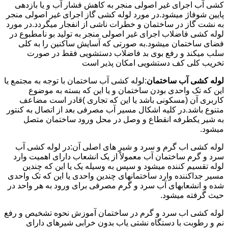
کشی آب اجرای غیر اصولی منجر به کاهش فشار آب و یا بازدهی
پایین شوفاژ میشود.در مورد لوله کشی گاز اجرای غیر اصولی منجر
به نشت گاز در ساختمان و خطرات ناشی از انفجار میگردد.در مورد
لوله کشی فاضلاب اجرای غیر اصولی منجر به تولید بو نامطبوع در
فضای ساختمان میشود.به صورتی که آسایش ساکنین را به کلی
سلب میکند و رفع بوی بد فاضلاب دستشویی فقط در صورت
تخریب کلی کف دستشویی امکان پذیر است
لوله کشی آب ساختمان
:لوله کشی آب ساختمان با توجه به مجتمع یا
این که تک واحدی بودن ساختمان و یا این که بسته به موضوع
کاربری آن (مسکونی باشد یا این که تجاری )قادر است مضاعف
متنوع باشد.در کلیه اشکال مسیر آب مصرفی بعد از اتصال به کنتور
به شیر یکطرفه انقطاع و وصل در محل ورود ساختمان متصل
میشود.
لوله کشی اب گرم و سرد و شیر های اصلی آن:در لوله کشی آب
سرد و گرم ساختمان آب معمولاً از یک انشعاب دارای اهمیت وارد
لوله تقسیم کننده میشود و سپس به وسیله یک یا این که چندین
مسیر جداکننده وارد ساختمانهای چندین واحدی یا این که تک واحدی
شده و انشعابهای آب سرد و گرم مصرفی برای ورود به هر واحد در
حیث گرفته میشود.
لوله کشی اب سرد و گرم در ساختمان آموزش نحوه تشخیص و رفع
نم و رطوبت با دستگاه نشتی یاب بدون خرابی شیرهای دارای