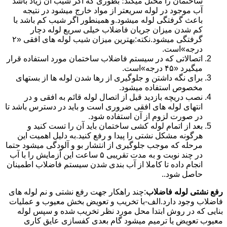
ساختمان را مختل میکند؛ بطوری که اگر شیب آن زیاد باشد
آب موجود در لوله سریعتر از مواد خارج میشود در نتیجه
باعث گرفتگی لوله میشود.و همینطور اگر شیب کم باشد با
کم شدن میزان جریان فاضلاب خیلی سریع لوله دچار
گرفتگی میشود.نکته:بهترین میزان شیب لوله های افقی «۲
درجه»است.
اتصالاتی که در سیستم فاضلاب ساختمان مورد استفاده قرار
میگیرد «۴۵ درجه»است.
برای نگه داشتن و جلوگیری از رها شدن لوله ها از بستهای
مخصوص استفاده میشود.
نصب دریچه بازدید قبل از اتصال لوله قائم به افقی و در
انتهای لوله های افقی ضروری است و باید در دسترس باشد تا
در صورت لزوم از آن استفاده شود.
بعد از اتمام لوله کشی ساختمان باید آن را تست کنید و
هرگونه مشکل نشتی را پیدا و رفع کنید.به دلیل اهمیت این
مرحله که موجب جلوگیری از انتشار بو و آلودگی میشود حتما
در چند نوبت و به مدت تقریبی ۵ ساعت این آزمایش را با آب
انجام داده تا کاملا از آب بندی شدن سیستم فاضلاب اطمینان
حاصل شود..
رفع نشتی لوله فاضلاب
:چند راهکار جهت رفع نشتی و نم لوله های
فاضلاب وجود دارد.الف-با تخریب و تعویض بخش معیوب و عملیات
بنایی که در روش ابتدا محل مورد نظر تخریب شده و سپس لوله
معیوب تعویض یا ترمیم میشود گام بعدی کفسازی عایق کاری