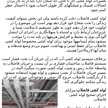
تعمیرات لوله کشی گاز تا جایی که امکان دارد باید از به کار بردن
اتصالات فیتینگ و شیلنگهای گاز طویل اجتناب شود تا احتمال خطر
کمتر شود.
لوله کشی فاضلاب دقت کرده باشید ولی این بخش میتواند کیفیت
زندگی را تحت شعاع خود قرار دهد.بهتر است این موضوع را در
اولویت خود قرار دهید چون به طور مستقیم با سلامت شما و
عزیزانتان ارتباط دارد و اشتباه یا سهلانگاری در اجرای آن انتشار
آلودگی بوی بد محیط و افزایش هزینهها در بلند مدت را موجب
میشود.تمام آییننامهها موجود برای لوله کشی مخصوصا لوله کشی
فاضلاب برای حفظ ایمنی و بهداشت عموم مردم وضع شدهاند و
تمام آنها لازمالاجرا هستند.
برخلاف سیستم لوله کشی آب که در آن جریان آب تحت فشار است
سیستم فاضلاب ساختمان فشاری بر آن نیست و جریان فاضلاب به
واسطه جاذبه زمین و شیب لوله کشی صورت میگیرد.البته در
مسیر جریان فاضلاب از نصب سیفون و لوله تهویه استفاده میشود
تا از بازگشت فاضلاب خروج گاز سمی و موجوداتی موزی که در آن
زندگی میکنند جلوگیری کند.
لوله کشی فاضلاب:
مزایای
اجرای صحیح لوله کشی
فاضلاب
۱-برآورد دقیق مقدار مواد و