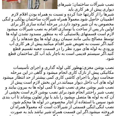
نصب شیرآلات ساختمان؛ شیرهای
دیواری پیش از هر کاری باید
شیرها را از کارتنها جدا کرده و نسبت به همراه بودن اقلام لازم
اطمینان حاصل شود.معمولاً همراه شیرآلات ساختمان پولکی و لنگی
مخصوص به آن شیر وجود دارد.در مرحله آماده سازی اگر برای
اولین بار پس از ساخت یا نوسازی اقدام به نصب شیرآلات میشود
لازم است قسمتهای پلاستیکی که به منظور مسدود نشدن لوله ها
توسط مصالح بنایی مانند سیمان روی لوله ها پیچ شدهاند را باز
کنید.اگر نسبت به تعویض شیر اقدام میکنید.پیش از هر کاری آب
ورودی به لوله های مورد نظر را در قسمت جعبه تقسیم قطع
کنید.اگر سیستم قدیمی است به ناچار باید آب کل ساختمان قطع
شود.
نصب بوشن مغزی:بهطور کلی لوله گذاری و اجرای تأسیسات
مکانیکی پیش از نازک کاری انجام میشود و گاهی در این مرحله
ضخامت دیوار با اجرای کاشی کاری کمی بیشتر از حد انتظار میشود
لوله های آب داخل دیوار میمانند.در این بخش لازم است پیش از
نصب شیر بوشن مغزی نصب شود تا کمی لوله ها به بیرون بیایند و
نصب شیر راحتتر انجام شود.برای نصب بوشن لازم است بخشی از
آن که به لوله ها متصل میشود را باید با نوار تفلون پوشاند تا آب بندی
شود سپس با استفاده از آچار مخصوص در لوله ها محکم شود.
نصب لنگی:لنگی قسمتی از شیرآلات است که معمولاً همراه آن
فروخته میشود.اگر این قسمت همراه شیر نباشد باید به صورت