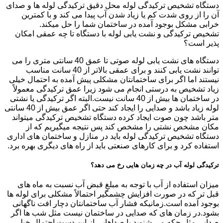
دستگاه تشخیص ترکیدگی لوله محل دقیق ترکیدگی لوله ها و صدای
آن را از روی شدت کم یا زیاد شدن آب پیدا می کند و با کمترین
خرابی مشکل بوجود آمده در ساختمان شما را حل میکند.
تشخیص ترکیدگی و نشت یابی لوله با دستگاه تا چه عمقی امکان
پذیر است؟
دستگاه های نشت یابی لوله صوتی تا عمق 40 سانتی متری را می
توانند نشت یابی کنند و برای عمقی بالاتر از 40 سانت مناسب
نیستند اما اگر برای ساختمانتان مشکلی پیش آمده به احتمال خیلی
زیاد تشخیص به درستی انجام می شود زیرا عمق ترکیدگی معمولاً
در ساختمان ها بیش از 40 سانت نیست.البته اگر ترکیدگی یا نشتی
لوله زیاد باشد و صدایی را ایجاد کند حتی اگر عمق بیش از 40 سانتی
متر باشد چون صوت ایجاد کرده دستگاه تشخیص ترکیدگی میتواند
مکان مشخص نشتی را مشخص کند پس نتیجه میگیریم که از
دستگاه تشخیص ترکیدگی لوله باید در منازل و ساختمان های اداری
استفاده کرد و برای کارهای صنعتی باید از راه های دیگری بهره برد.
ترکیدگی لوله آب در چه زمان هایی رخ می دهد؟
میزان استفاده از آب با توجه به مبلغ قبض آب نسبت به ماه های
قبل تر که در صورت افزایش چشمگیر احتمالاً مشکلی برای لوله ها
بوجود آمده است.زمانیکه فشار آب ساختمانتان دچار افت ناگهانی
بشود.در زمان های که صدایی در ساختمان نیست مثل شب ها اگر
صدایی مثل چکه می شنوید یا صداهایی از این دست احتمال خیلی