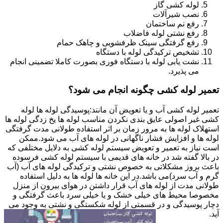
لوله کشی گاز
نصب شیرآلات
رفع نم ساختمان
رفع نشتی لوله فاضلاب
رفع گرفتگی سینک ظرفشویی و چاهک حمام
تشخیص ترکیدگی لوله با دستگاه
نشت یابی لوله با دستگاه فوری بصورت کاملا تضمینی انجام
می پذیرد.
تعمیر لوله کشی چگونه انجام می شود؟
تعمیر لوله کشی آب و یا تعویض آن مانند:پوسیدگی لوله ها لوله
کشی غیر اصولی عایق بندی نکردن مناسب لوله ها یخ زدگی لوله ها
استهلاک لوله ها به مرور زمان بر اثر استفاده طولانی مدت گرفتگی
لوله ها و افزایش فشار ناگهانی در لوله های آب می شود.ممکن
است نیاز به تعمیر و تعویض سیستم لوله کشی به دلایل مختلفی که
در بالا گفته شد در خانه های قدیمی با سیستم لوله کشی فرسوده
باعث بروز مشکلاتی به خصوص نشتی و ترکیدگی لوله های آب (آب
گرم و آب سرد)می باشد.در این خانه ها لوله ها به دلیل استفاده
طولانی مدت از لوله های آب قرار داشتن در هوای بیرون از منزل
مخصوصا محیط های خیلی خشک و یا خیلی سرد باعث گرفتگی و
دچار پوسیدگی و در قسمتی از لوله شکستگی و نشتی به وجود می
آید.