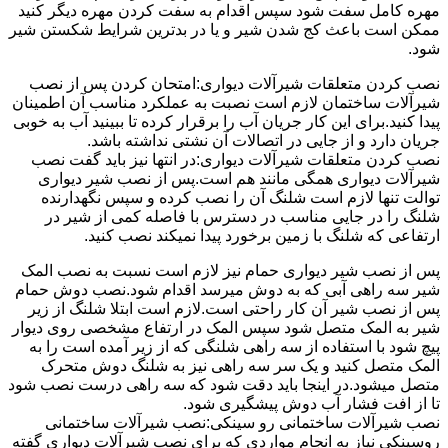
مهره کامل سفت شود سپس اقدام به سفت کردن مهره دیگر کنید
ممکن است باعث کج شدن شیر و یا در بدترین شرایط شکستن شیر
شود.
نصب کردن متعلقات شیرآلات دیواری:امتحان کردن پس از نصب
شیرآلات ساختمان لازم است نصبت به عملکرد مناسب آن اطمینان
پیدا کنید.برای این کار جریان آب را برقرار کرده تا ببینید آب به خوبی
جریان دارد و از جایی در اتصالات آن نشتی نداشته باشد.
نصب کردن متعلقات شیرآلات دیواری:در انتها نیز باید گفت نصب
شیرآلات دیواری همگی مانند هم است.پس از نصب شیر دیواری
توالت تنها لازم است شلنگ آن را نصب کرده و سپس نگهدارنده
شلنگ را در جایی مناسب در دسترس با فاصله کمی از شیر در
ارتفاعی که شلنگ با زمین برخورد پیدا نمیکند نصب کنید.
پس از نصب شیر دیواری حمام نیز لازم است نسبت به نصب المک
شیر سه راهی آبی که به دوش میرسد اقدام شود.نصب دوش حمام
پس از نصب شیر آن کار راحتی است.لازم است ابتلا شلنگ از زیر
شیر به المک متصل شود سپس المک در ارتفاع مشخصی روی دیوار
پیچ شود با استفاده از سه راهی شلنگی که از زیر آمده است را به
المک متصل کنید و یک سر سه راهی نیز به شلنگ دوش متحرک
متصل میشود.در اینجا باید دقت شود که سه راهی درست نصب شود
تا از افت فشار آب دوش پیشگیری شود.
نصب شیرآلات ساختمانی رو سینکی:نصب شیرآلات ساختمانی
روسینکی نیاز به انجام مواردی که برای نصب شیرآلات دیواری گفته