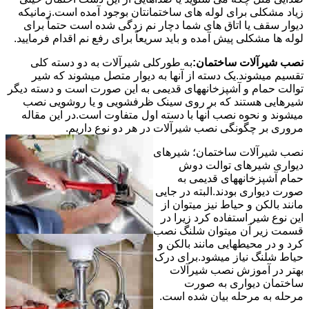
زیاد مشکلی برای لوله های ساختمانتان بوجود آمده است.زمانیکه
دیوار سقف یا اتاق های شما دچار نم زدگی شده است حتماً برای
لوله ها مشکلی پیش آمده و باید سریعاً برای رفع نم اقدام فرمایید.
نصب شیرآلات ساختمان:
به طورکلی شیرآلات به دو دسته کلی
تقسیم میشوند.یک دسته از آنها به دیوار متصل میشوند که شیر
توالت حمام و آشپزخانههای قدیمی به این صورت است و دسته دیگر
شیرهایی هستند که بر روی سینک ظرفشویی و یا روشویی نصب
میشوند و نحوه نصب آنها با دسته اول متفاوت است.در این مقاله
مروری بر چگونگی نصب شیرآلات در هر دو نوع داریم.
نصب شیرآلات ساختمان؛ شیرهای
دیواری شیرهای توالت دوش
حمام آشپزخانههای قدیمی به
صورت دیواری بودند.البته در جایی
مانند بالکن و حیاط نیز میتوان از
این نوع شیر استفاده کرد زیرا در
قسمت زیر آن میتوان شلنگ نصب
کرد و در محیطهایی مانند بالکن و
حیاط شلنگ نیاز میشود.برای درک
بهتر در آموزش نصب شیرآلات
ساختمان دیواری به صورت
مرحله به مرحله بیان شده است.