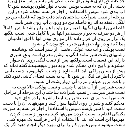
جداگانه خریداری شود.برای نصب لنگی هم مانند بوشن مغزی باید
بخشی از آن که به سمت بوشن است با نوار تفلون پوشیده شود تا
آب بندی شود.سپس با استفاده از آچار فرانسه محکم شود.در این
مرحله از نصب شیرآلات ساختمان باید دقت شود که فاصله بین دو
لنگی دقیقه به اندازه فاصله بین دو ورودی آب روی شیر باشد
فاصله بین انتهای لنگیها تا دیوار نیز باید با هم برابر باشد تا شیر کاملاً
از هر دو طرف به دیوار بچسبد.در انتها نیز با کامل شدن نصب لنگیها
یک تراز بر روی آن قرار داده تا از موازی بودن آنها با افق اطمینان
پیدا کنید و در نهایت زیبایی شیر با کج بودن کم نشود.
نصب پولکی و آب بندی:پولکی بخشی از شیر است که پوشاننده
زشتیهای پشت شیر مانند لنگی و بوشن مغزی است و هر شیری
دارای این قسمت است.پولکیها پس از نصب لنگی روی آن سوار
میشوند و با پیچ دادن محکم شده و به دیوار میچسبند.ناگفته نماند که
پیش از بستن پولکی باید با استفاده از چسب آکواریوم یا چسب آنتی
باکتریال اطراف لنگی پر شود تا آب به پشت فضای کاشی نفوذ نکند
و باعث بروز طبله و نم زدگی دیوار پشت آن نشود.
نصب شیر:پس از آب بندی با چسب و نصب پولکی حالا نوبت به
نصب شیر میرسد.در نصب شیرآلات ساختمان این مرحله از مراحل
حساس است.برای نصب شیر باید ابتدا واشرها را در جای خود
محکم کنید و شیر را روی لنگیها سوار کنید و مهرههای آن را با دست
سفت کنید تا شیر بایستد.سپس با استفاده از آچار فرانسه به صورت
یکییکی اقدام به سفت کردن مهرهها کنید.منظور از سفت کردن
مهرهها این است که ابتدا با استفاده از آچار فرانسه یک مهره کمی
سفت میشود سپس همین کار را برای مهره دیگر انجام دهید.اگر یک