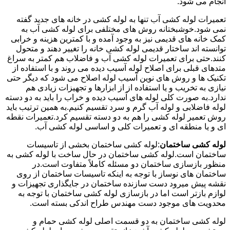
انجام می شود.
تعمیرات لوله کشی آب تنها به لوله کشی در خانه های جدید گفته
نمی شود.خوشبختانه روش های مختلفی برای لوله کشی آب به
کمک خانه های قدیمی نیز به وجود آمده و با کمترین هزینه و خرابی
توانسته اند ساختار قدیمی لوله کشی خانه را تغییر دهند و متحول
کنند.حتی برای تعمیرات لوله کشی آب و فاضلاب هم کمتر به سراغ
متدهای قبلی برای اصلاح لوله آسیب دیده می روند و با استفاده از
تکنیک ها و روش های نوین آسیب لوله اصلاح می شود که دیگر حتی
نیازی به تخریب و یا استفاده از از ابزارها و تجهیزات زیادی هم
ندارد.به صورت کلی لوله های آسیب دیده و خراب را باید به دو دسته
لوله فاضلابی و لوله آب گرم و سرد تقسیم کنیم.به همین ترتیب باید
روش تعمیر لوله کشی را هم به دو دسته تقسیم کرد.تعمیرات نقطه
ای و یا منطقه ای و تعمیرات کلی و اساسی لوله کشی آب.
لوله کشی ساختمان
:لوله کشی ساختمان بخشی از تاسیسات
ساختمان است.لوله کشی ساختمان در حال ساخت با لوله کشی به
منظور بازسازی ساختمان دو مسئله کاملاً متفاوت است.در
ساختمان های نوساز با توجه به اینکه تاسیسات ساختمان از روی
نقشه پیش میرود دست سازنده ساختمان در جایگذاری تجهیزات و
لوازم بازتر است اما در بازسازی لوله کشی ساختمان با توجه به
محدویت های موجود دست مهندس طراح اندکی بسته است.
لوله کشی ساختمان به دو قسمت اصلی لوله کشی حمام و