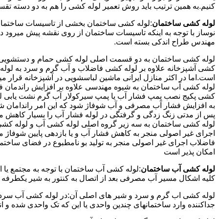
کنیم.به همین ترتیب باید روش تعمیر لوله کشی را هم به دو دسته تق
لوله کشی ساختمان
:لوله کشی ساختمان بخشی از تاسیسات ساختمان
نوساز با توجه به اینکه تاسیسات ساختمان از روی نقشه پیش میرود 
مهندس طراح اندکی بسته است.
لوله کشی ساختمان به دو قسمت اصلی لوله کشی حمام و دستشویی و 
کشی آشپزخانه علاوه بر لوله کشی فاضلاب و آب گرم و سرد به لوله ک
است.اما در اکثر منازل ایرانی ماشین لباسشویی در آشپزخانه قرار م
لوله کشی آب ساختمان به شیوه مهندسی علاوه بر افزایش راندمان ف
کشی پکیج نصب پمپ فشار آب یا پمپ سیرکولار آب گرم نشت یابی لول
پس از مدتی زنگ زدگی و گرفتگی در لوله فشار آب را بسیار کاهش م
لوله کشی ساختمان به سه زیر گروه اصلی لوله کشی آب و لوله کشی 
اجرای غیر اصولی منجر به کاهش فشار آب و یا بازدهی پایین شوفاژ 
فاضلاب اجرای غیر اصولی منجر به تولید بو نامطبوع در فضای ساخ
امکان پذیر است
لوله کشی آب ساختمان
:لوله کشی آب ساختمان با توجه به مجتمع یا 
کلیه اشکال مسیر آب مصرفی بعد از اتصال به کنتور به شیر یکطرفه
لوله کشی اب گرم و سرد و شیر های اصلی آن:در لوله کشی آب سرد و 
جداکننده وارد ساختمانهای چندین واحدی یا این که تک واحدی شده و 