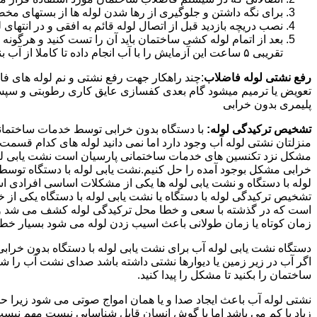
برای نگه داشتن و جلوگیری از رها شدن لوله ها از بستهای مخ
نصب دریچه بازدید قبل از اتصال لوله قائم به افقی و در انته
بعد از اتمام لوله کشی ساختمان باید آن را تست کنید و هرگونه
تقریبی ۵ ساعت این آزمایش را با آب انجام داده تا کاملا از آب بندی شدن سیستم فاضلاب اطمینان حاصل شود..
رفع نشتی لوله فاضلاب
:چند راهکار جهت رفع نشتی و نم لوله های ف
تعویض یا ترمیم میشود گام بعدی کفسازی عایق کاری رطوبتی و سپس ب
پلیمری بدون خرابی
تشخیص ترکیدگی لوله:
با دستگاه بدون خرابی توسط خدمات ساختمانی 
منزلتان نشتی لوله آب وجود دارد اما نمی دانید لوله های کدام قسم
مشکل نزد تکنسین های خدمات ساختمانی پارسیان است نشت یابی لوله ب
خرابی مشکل بوجود آمده را حل کنیم.نشت یابی لوله با دستگاه توس
لوله با دستگاه و نشت یابی لوله ها یکی از مشکلات اساسی افرادی
تشخیص ترکیدگی لوله با دستگاه یا نشت یابی لوله با دستگاه یکی از 
است که در گذشته با سعی و خطا محل ترکیدگی لوله کشف می شد و خر
زمان کوتاه یا زمان طولانی باعث اسیب زدن لوله می شود بسیار خطر
دستگاه نشت یابی لوله آب برای نشت یابی لوله با دستگاه بدون خراب
اگر آب در زیر زمین یا دیوارها نشتی داشته باشد صدای نشت آب را 
ساختمان را بکنید تا مشکل را پیدا کنید.
نشتی لوله آب باعث ایجاد صدا و یا همان امواج صوتی می شود زیرا ح
زیاد یا کم می باشد اما با گوش انسان قابل شناسایی نیست مهم نیس