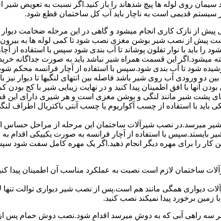
سیمان روی لوله ها پیچ شدهاند را باز کنید.اگر نسبت به تعویض شیر ا
ر سیستم قدیمی است به ناچار باید آب کل ساختمان قطع شود.
یش از نازک کاری انجام میشود و گاهی در این مرحله ضخامت دیوار ب
 است پیش از نصب شیر بوشن مغزی نصب شود تا کمی لوله ها به بیرون بی
را باید با نوار تفلون پوشاند تا آب بندی شود سپس با استفاده از آ
 میشود.اگر این قسمت همراه شیر نباشد باید به صورت جداگانه خرید
شیده شود تا آب بندی شود.سپس با استفاده از آچار فرانسه محکم شود
 دو ورودی آب روی شیر باشد فاصله بین انتهای لنگیها تا دیوار نیز باید ب
ودن آنها با افق اطمینان پیدا کنید و در نهایت زیبایی شیر با کج بودن ک
ای پشت شیر مانند لنگی و بوشن مغزی است و هر شیری دارای این قس
کی باید با استفاده از چسب آکواریوم یا چسب آنتی باکتریال اطراف لن
یر میرسد.در نصب شیرآلات ساختمان این مرحله از مراحل حساس است.
 شیر بایستد.سپس با استفاده از آچار فرانسه به صورت یکییکی اقدام
ین کار را برای مهره دیگر انجام دهید.اگر یک مهره کامل سفت شود 
ساختمان لازم است نصبت به عملکرد مناسب آن اطمینان پیدا کنید.برا
آلات دیواری همگی مانند هم است.پس از نصب شیر دیواری توالت تنها 
زمین برخورد پیدا نمیکند نصب کنید.
 سه راهی آبی که به دوش میرسد اقدام شود.نصب دوش حمام پس از نص