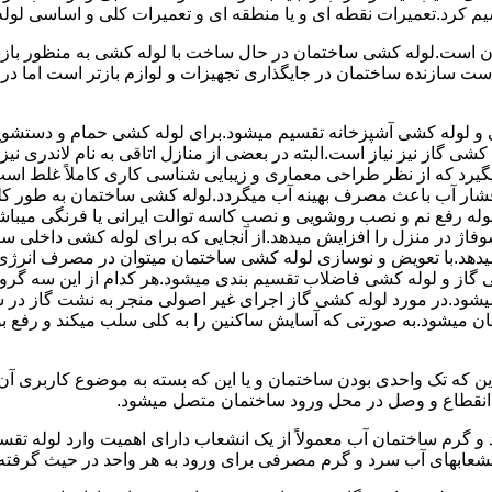
سیم کرد.تعمیرات نقطه ای و یا منطقه ای و تعمیرات کلی و اساسی لول
 است.لوله کشی ساختمان در حال ساخت با لوله کشی به منظور بازس
دست سازنده ساختمان در جایگذاری تجهیزات و لوازم بازتر است اما 
لوله کشی آشپزخانه تقسیم میشود.برای لوله کشی حمام و دستشویی 
شی گاز نیز نیاز است.البته در بعضی از منازل اتاقی به نام لاندری
یگیرد که از نظر طراحی معماری و زیبایی شناسی کاری کاملاً غلط است
شار آب باعث مصرف بهینه آب میگردد.لوله کشی ساختمان به طور کلی
ه رفع نم و نصب روشویی و نصب کاسه توالت ایرانی یا فرنگی میباشد
یدهد.با تعویض و نوسازی لوله کشی ساختمان میتوان در مصرف انرژی
گاز و لوله کشی فاضلاب تقسیم بندی میشود.هر کدام از این سه گرو
میشود.در مورد لوله کشی گاز اجرای غیر اصولی منجر به نشت گاز در 
تمان میشود.به صورتی که آسایش ساکنین را به کلی سلب میکند و ر
این که تک واحدی بودن ساختمان و یا این که بسته به موضوع کاربری آ
 انقطاع و وصل در محل ورود ساختمان متصل میشود.
گرم ساختمان آب معمولاً از یک انشعاب دارای اهمیت وارد لوله تقسی
انشعابهای آب سرد و گرم مصرفی برای ورود به هر واحد در حیث گرفته