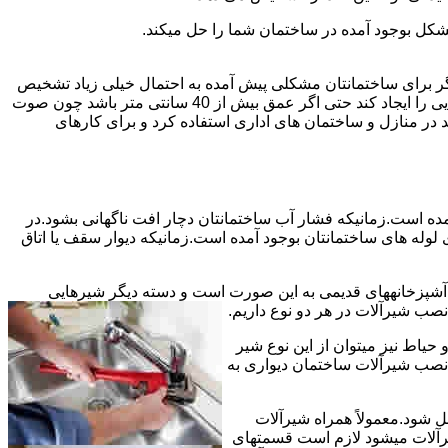
شکل بوجود آمده در ساختمان شما را حل میکند.
می توانند نشت یابی کنند و برای عمقی بالاتر از 40 سانت مناسب نیستند اما اگر برای ساختمانتان مشکلی پیش آمده به احتمال خیلی زیاد تشخیص
به درستی انجام می شود زیرا عمق ترکیدگی معمولاً در ساختمان ها بیش از 40 سانت نیست.البته اگر ترکیدگی یا نشتی لوله زیاد باشد و صدایی را ایجاد کند حتی اگر عمق بیش از 40 سانتی متر باشد چون صوت
ر منازل و ساختمان های اداری استفاده کرد و برای کارهای
مده است.زمانیکه فشار آب ساختمانتان دچار افت ناگهانی بشود.در
له های ساختمانتان بوجود آمده است.زمانیکه دیوار سقف یا اتاق
و آشپزخانههای قدیمی به این صورت است و دسته دیگر شیرهایی
ب شیرآلات در هر دو نوع داریم.
یاط نیز میتوان از این نوع شیر
 نصب شیرآلات ساختمان دیواری به
ل شود.معمولاً همراه شیرآلات
یرآلات میشود لازم است قسمتهای