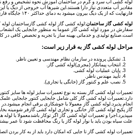
لوله کشی اب سرد و گرم در ساختمان آموزش نحوه تشخیص و رفع نم و
فارنهایت که از یک دیگ بیرون میشود به دمای حداکثر ۱۴۰ جایگاه فارنهایت به کار میرود.
لوله کشی گاز ساختمان
:لوله کشی گاز لوله کشی گازساختمان لوله 
سفارش در مورد لوله کشی گاز عموما به منظور جابجایی یک انشعاب گاز
است.صنایع تولیدی و خدماتی بهینه ساز با تجربه و تخصص کافی در کار ا
مراحل لوله کشی گاز به قرار زیر است:
تشکیل پرونده در سازمان نظام مهندسی و تعیین ناظر.
انتخاب پیمانکار (مجری)لوله کشی گاز.
پایان عملیات لوله کشی.
تأیید مهندس ناظر.
نصب علم و کنتور گاز (خانگی یا تجاری).
تعمیرات لوله کشی گاز بسته به نوع تعمیرات سایز لوله ها سایز کنتور
دارد.تعمیرات لوله کشی گاز کلی شامل جابجایی کنتور جابجایی علمک 
انجام پذیرد.لوله کشی گاز معمولا با جوشکاری برقی انجام میشود.در 
گاز پکیج لوله کشی گاز خانگی و تجاری لوله کشی گازفر شومینه بخا
میپذیرد.اجرا و تعمیرات لوله کشی گاز اگر توکار باشدمعمولا با لوله ها
علت سیاه بودن باید با نوار لوله گاز یا رنگ محافظت شود تا عمر بیشت
تعمیرات لوله کشی گاز تا جایی که امکان دارد باید از به کار بردن ات