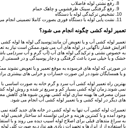
رفع نشتی لوله فاضلاب
رفع گرفتگی سینک ظرفشویی و چاهک حمام
تشخیص ترکیدگی لوله با دستگاه
نشت یابی لوله با دستگاه فوری بصورت کاملا تضمینی انجام می 
تعمیر لوله کشی چگونه انجام می شود؟
تعمیر لوله کشی آب و یا تعویض آن مانند:پوسیدگی لوله ها لوله کشی غ
افزایش فشار ناگهانی در لوله های آب می شود.ممکن است نیاز به تع
به خصوص نشتی و ترکیدگی لوله های آب (آب گرم و آب سرد)می باشد.د
خشک و یا خیلی سرد باعث گرفتگی و دچار پوسیدگی و در قسمتی از ل
در صورتی که لوله های فرسوده به موقع تعمیر و یا تعویض نشوند مم
و یا همسایگان شود.در این صورت خسارات و خرابی های بیشتری برای خ
بهترین راه تعمیر لوله کشی آب سرد و گرم خانه به صورت اساسی با 
نمی شوند.زمان لوله کشی بسیار کم و سریع تر شده و روش لوله کشی
میزان مصرفی ها بهینه سازی لوله کشی بهترین شیوه های کاهش مصرف
های دیگر در لوله کشی و یا تعمیر لوله کشی آب انجام می شود.
تعمیرات لوله کشی آب تنها به لوله کشی در خانه های جدید گفته نم
وجود آمده و با کمترین هزینه و خرابی توانسته اند ساختار قدیمی لول
به سراغ متدهای قبلی برای اصلاح لوله آسیب دیده می روند و با استف
یا استفاده از از ابزارها و تجهیزات زیادی هم ندارد.به صورت کلی لول