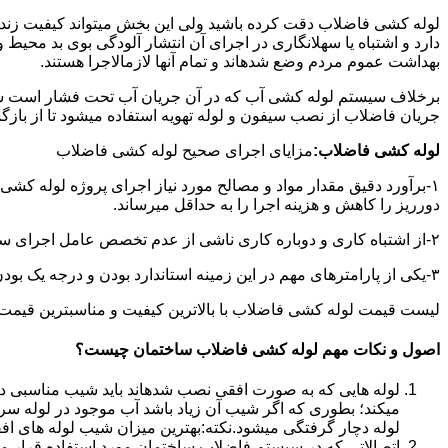
لوله کشی فاضلاب دقت کرده باشید ولی این بخش میتواند کیفیت زندگ
دارد و اشتباه یا سهلانگاری در اجرای آن انتشار آلودگی بوی بد محی
بهداشت عموم مردم وضع شدهاند و تمام آنها لازمالاجرا هستند.
برخلاف سیستم لوله کشی آب که در آن جریان آب تحت فشار است سی
جریان فاضلاب از نصب سیفون و لوله تهویه استفاده میشود تا از با
لوله کشی فاضلاب:
مزایای اجرای صحیح لوله کشی فاضلاب
۱-برآورد دقیق مقدار مواد و مصالح مورد نیاز اجرای پروژه لوله کشی
دورریز را کاهش و هزینه اجرا را به حداقل میرساند.
۲-از اشتباه کاری و دوباره کاری ناشی از عدم تخصص عامل اجرای سیستم فاضلاب جلوگیری میشود.
۳-یکی از پارامترهای مهم در این زمینه استاندارد بودن و درجه یک بودن لوازم تاسیسات بهداشتی است که افزایش طول عمر سیستم فاضلاب را در پی خواهد داشت.
لیست قیمت لوله کشی فاضلاب با بالاترین کیفیت و مناسبترین قیمت به صورت 24 ساعته 
اصول و نکات مهم لوله کشی فاضلاب ساختمان چیست؟
لوله هایی که به صورت افقی نصب شدهاند باید شیب مناسبی داش
میکند؛ بطوری که اگر شیب آن زیاد باشد آب موجود در لوله سر
لوله دچار گرفتگی میشود.نکته:بهترین میزان شیب لوله های افقی «۲ درجه
اتصالاتی که در سیستم فاضلاب ساختمان مورد استفاده قرار میگیرد «۴۵ در