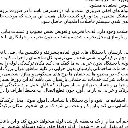
صوص استفاده میشود.
ای لوله های افقی ضروری است و باید در دسترس باشد تا در صورت لزوم 
 مشکل نشتی را پیدا و رفع کنید.به دلیل اهمیت این مرحله که موجب جلو
اضلاب وجود دارد.الف-با تخریب و تعویض بخش معیوب و عملیات بنای
ازسازی محل تخریب شده میباشد.ب-بدون تخریب و خرابکاری با عایق سی
پارسیان با دستگاه های فوق العاده پیشرفته و تکنسین های فنی با تج
ت دچار ترکیدگی و نشتی شده و می ترسید کل ساختمان را خراب کنید دس
ا دستگاه بدون خرابی به ما کمک می کند مکان ترکیدگی لوله را به را
ط خدمات ساختمانی پارسیان بدون خرابی در کلیه مناطق تهران بزرگ
 است که در مجتمع ها ساختمان ها برج های مسکونی و منازل شخصی زن
خدمات شرکت خدمات ساختمانی پارسیان می باشد که این روزها بسیار رو
ابی و خسارات زیادی به بار می آمد که قابل تحمل نبود.ترکیدگی لو
ناک و خرابی به بار می آورد چون قطع اتصال آب محیط اطراف را در بر
ی استفاده می شود و این دستگاه با شناسایی امواج صوتی محل ترکیدگ
شناسایی می کند و این کار باعث می شود که برای تشخیص مکان ترکیدگ
جم آب مدام از یک محفظه باز شده لوله میخواهد خروج کند و این باع
ت که مقدار آب خارج شده از لوله دقیقا چقدر باشد دستگاه تشخیص تر