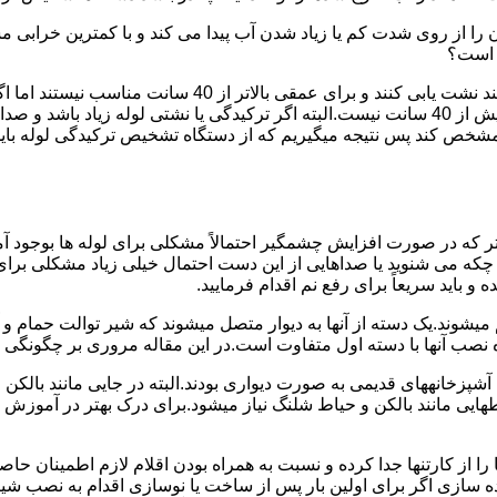
ا از روی شدت کم یا زیاد شدن آب پیدا می کند و با کمترین خرابی م
ر است؟
دستگاه های نشت یابی لوله صوتی تا عمق 40 سانتی متری را 
ص کند پس نتیجه میگیریم که از دستگاه تشخیص ترکیدگی لوله باید د
تر که در صورت افزایش چشمگیر احتمالاً مشکلی برای لوله ها بوجود آ
 می شنوید یا صداهایی از این دست احتمال خیلی زیاد مشکلی برای لو
 باید سریعاً برای رفع نم اقدام فرمایید.
میشوند.یک دسته از آنها به دیوار متصل میشوند که شیر توالت حمام 
صب آنها با دسته اول متفاوت است.در این مقاله مروری بر چگونگی نص
انههای قدیمی به صورت دیواری بودند.البته در جایی مانند بالکن و ح
هایی مانند بالکن و حیاط شلنگ نیاز میشود.برای درک بهتر در آموزش
 از کارتنها جدا کرده و نسبت به همراه بودن اقلام لازم اطمینان حاص
ه سازی اگر برای اولین بار پس از ساخت یا نوسازی اقدام به نصب ش