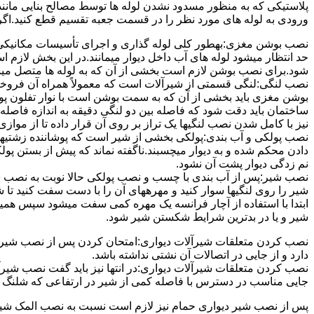
پلاستیکی که به منظور مسدود نشدن لوله ها توسط مصالح بنایی مانند 
ورودی به لوله های مورد نظر را در قسمت جعبه تقسیم قطع کنید.اگ
نصب بوشن مغزی:بهطور کلی لوله گذاری و اجرای تأسیسات مکانیکی پ
حد انتظار میشود لوله های آب داخل دیوار میمانند.در این بخش لازم
شود.برای نصب بوشن لازم است بخشی از آن که به لوله ها متصل میشود 
نصب لنگی:لنگی قسمتی از شیرآلات است که معمولاً همراه آن فروخته
بوشن مغزی باید بخشی از آن که به سمت بوشن است با نوار تفلون پو
ساختمان باید دقت شود که فاصله بین دو لنگی دقیقه به اندازه فاصله بین
نیز با کامل شدن نصب لنگیها یک تراز بر روی آن قرار داده تا از موازی ب
نصب پولکی و آب بندی:پولکی بخشی از شیر است که پوشاننده زشتیه
دادن محکم شده و به دیوار میچسبند.ناگفته نماند که پیش از بستن پول
نم زدگی دیوار پشت آن نشود.
نصب شیر:پس از آب بندی با چسب و نصب پولکی حالا نوبت به نصب ش
شیر را روی لنگیها سوار کنید و مهرههای آن را با دست سفت کنید تا
ابتدا با استفاده از آچار فرانسه یک مهره کمی سفت میشود سپس هم
شیر و یا در بدترین شرایط شکستن شیر شود.
نصب کردن متعلقات شیرآلات دیواری:امتحان کردن پس از نصب شیرآلات 
دارد و از جایی در اتصالات آن نشتی نداشته باشد.
نصب کردن متعلقات شیرآلات دیواری:در انتها نیز باید گفت نصب شیر
جایی مناسب در دسترس با فاصله کمی از شیر در ارتفاعی که شلنگ با 
پس از نصب شیر دیواری حمام نیز لازم است نسبت به نصب المک شیر