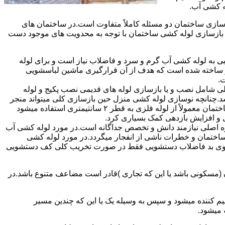
ه کشی آب.
ازی ساختمان دو مسئله کاملاً متفاوت است.در ساختمان های
در بازسازی لوله کشی ساختمان با توجه به محدویت های موجود دست
به لوله کشی آب گرم و سرد و فاضلاب نیاز است و برای لوله
 نیز ساخته شده است که هدف از آن قرارگیری ماشین لباسشویی
.
 شامل نصب و یا بازسازی لوله های قدیمی نصب پکیج و لوله
.چنانچه نوسازی لوله کشی منزل حین بازسازی کلی میتواند منجر
به افزایش فشار آب مصرفی و آب شوفاژ شود که این امر راندامان شوفاژ در منزل را افزایش میدهد.از آنجایی که برای لوله کشی داخلی ساختمان معمولاً از لوله فلزی به قطر ۲ سانتیمتری استفاده میشود
 و افزایش بازدهی کمک بسیاری کرد.
ه اصلی نیازمند دانش و تخصص جداگانه است.در مورد لوله کشی آب
ساختمان و خطرات ناشی از انفجار میگردد.در مورد لوله کشی
فع بوی بد فاضلاب دستشویی فقط در صورت تخریب کلی کف دستشویی
ن (مسکونی باشد یا این که تجاری )قادر است مضاعف متنوع باشد.در
م کننده میشود و سپس به وسیله یک یا این که چندین مسیر
 میشود.